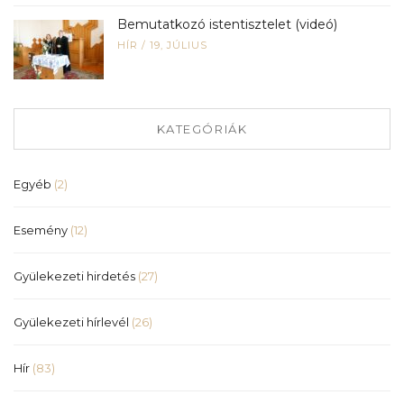
Bemutatkozó istentisztelet (videó)
HÍR
/
19, JÚLIUS
KATEGÓRIÁK
Egyéb
(2)
Esemény
(12)
Gyülekezeti hirdetés
(27)
Gyülekezeti hírlevél
(26)
Hír
(83)