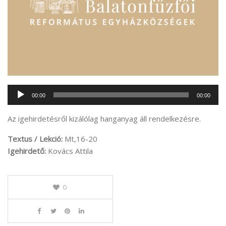
Audió
00:00
00:00
lejátszó
Az igehirdetésről kizálólag hanganyag áll rendelkezésre.
Textus / Lekció:
Mt,16-20
Igehirdető:
Kovács Attila
0