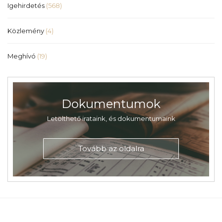
Igehirdetés
(568)
Közlemény
(4)
Meghívó
(19)
Dokumentumok
Letölthető irataink, és dokumentumaink
Tovább az oldalra