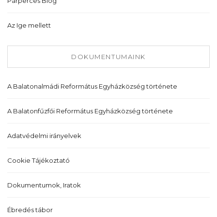
Párperces Blog
Az Ige mellett
DOKUMENTUMAINK
A Balatonalmádi Református Egyházközség története
A Balatonfűzfői Református Egyházközség története
Adatvédelmi irányelvek
Cookie Tájékoztató
Dokumentumok, Iratok
Ébredés tábor