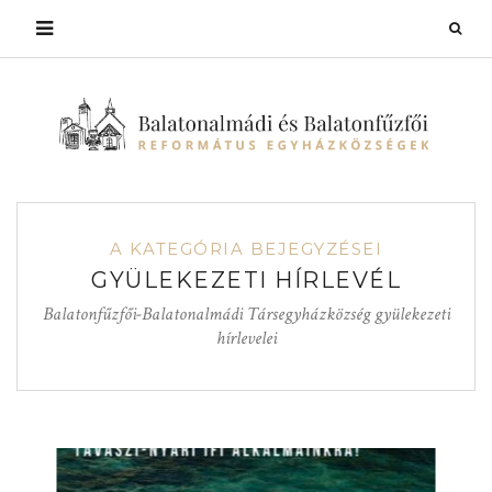
A KATEGÓRIA BEJEGYZÉSEI
GYÜLEKEZETI HÍRLEVÉL
Balatonfűzfői-Balatonalmádi Társegyházközség gyülekezeti
hírlevelei