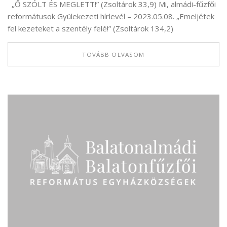
„Ő SZÓLT ÉS MEGLETT!” (Zsoltárok 33,9) Mi, almádi-fűzfői
reformátusok Gyülekezeti hírlevél – 2023.05.08. „Emeljétek
fel kezeteket a szentély felé!” (Zsoltárok 134,2)
TOVÁBB OLVASOM