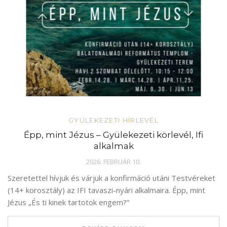
GYÜLEKEZETI HÍRLEVÉL
Épp, mint Jézus – Gyülekezeti körlevél, Ifi
alkalmak
2026. FEBRUÁR 10.
Szeretettel hívjuk és várjuk a konfirmáció utáni Testvéreket
(14+ korosztály) az IFI tavaszi-nyári alkalmaira. Épp, mint
Jézus „És ti kinek tartotok engem?”