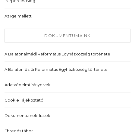
Párperces Blog
Az Ige mellett
DOKUMENTUMAINK
A Balatonalmádi Református Egyházközség története
A Balatonfűzfői Református Egyházközség története
Adatvédelmi irányelvek
Cookie Tájékoztató
Dokumentumok, Iratok
Ébredés tábor