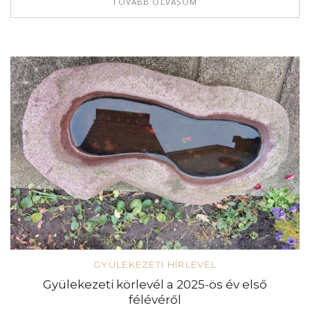
TOVÁBB OLVASOM
GYÜLEKEZETI HÍRLEVÉL
Gyülekezeti körlevél a 2025-ös év első
félévéről