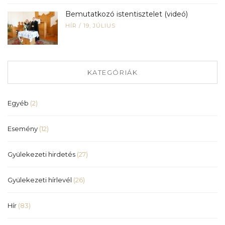
Bemutatkozó istentisztelet (videó)
HÍR
/
19, JÚLIUS
KATEGÓRIÁK
Egyéb
(2)
Esemény
(12)
Gyülekezeti hirdetés
(27)
Gyülekezeti hírlevél
(26)
Hír
(83)