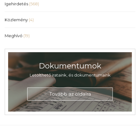
Igehirdetés
(568)
Közlemény
(4)
Meghívó
(19)
Dokumentumok
Letölthető irataink, és dokumentumaink
Tovább az oldalra