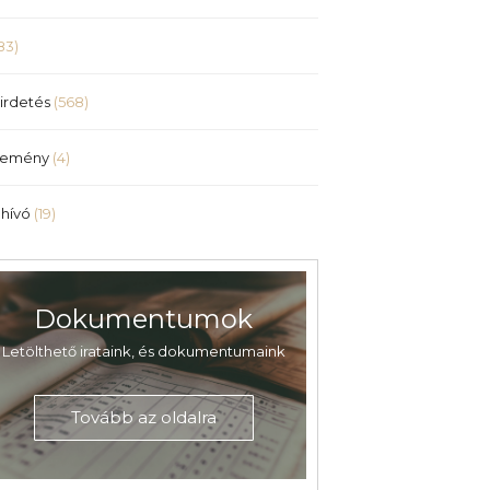
83)
irdetés
(568)
lemény
(4)
hívó
(19)
Dokumentumok
Letölthető irataink, és dokumentumaink
Tovább az oldalra