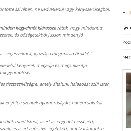
illetőleg
öntötte szívében, ne kedvetlenül vagy kényszerűségből,
csökkentéséhez
Hír
(
a
Fel/Le
 minden kegyelmét kiárassza rátok
, hogy mindenütt
Igeh
billentyűket
zetek, és bőségetekből jusson minden jó
kell
Köz
használni.
t a szegényeknek, igazsága megmarad örökké.”
Meg
eledelül kenyeret, megadja és megsokasítja
otok gyümölcsét.
s tisztaszívűségre, amely általunk hálaadást szül Isten
mcsak enyhít a szentek nyomorúságán, hanem sokakat
csőítik majd Istent, azért az engedelmességért,
sztek, és azért a jószívűségetekért, amely irántunk és