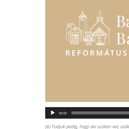
Audió
00:00
lejátszó
(6) Tudjuk pedig, hogy aki szűken vet, szűke