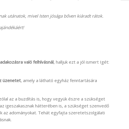
nak utánatok, mivel Isten jósága bőven kiáradt rátok.
ajándékáért!
 adakozásra való felhívásnál
, halljuk ezt a jól ismert Igét:
az üzenetet
, amely a látható egyház fenntartására
zólal az a buzdítás is, hogy vegyük észre a szükséget
 az igeszakasznak hátterében is, a szükséget szenvedő
k az adományokat. Tehát egyfajta szeretetszolgálati
ásnak.