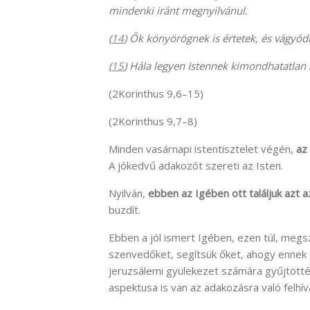
mindenki iránt megnyilvánul.
(
14
) Ők könyörögnek is értetek, és vágyód
(
15
) Hála legyen Istennek kimondhatatlan 
(2Korinthus 9,6–15)
(2Korinthus 9,7–8)
Minden vasárnapi istentisztelet végén,
az
A jókedvű adakozót szereti az Isten.
Nyilván,
ebben az Igében ott találjuk azt 
buzdít.
Ebben a jól ismert Igében, ezen túl, megs
szenvedőket, segítsük őket, ahogy ennek
jeruzsálemi gyülekezet számára gyűjtötté
aspektusa is van az adakozásra való felhív