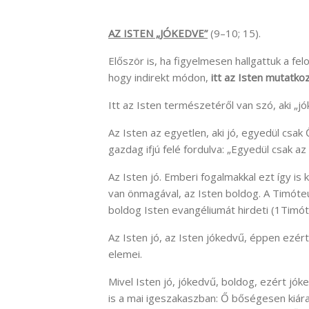
AZ ISTEN „JÓKEDVE”
(9–10; 15).
Először is, ha figyelmesen hallgattuk a fel
hogy indirekt módon,
itt az Isten mutatko
Itt az Isten természetéről van szó, aki „jó
Az Isten az egyetlen, aki jó, egyedül csak 
gazdag ifjú felé fordulva: „Egyedül csak az 
Az Isten jó. Emberi fogalmakkal ezt így is
van önmagával, az Isten boldog. A Timóteus
boldog Isten evangéliumát hirdeti (1Timót
Az Isten jó, az Isten jókedvű, éppen ezér
elemei.
Mivel Isten jó, jókedvű, boldog, ezért jók
is a mai igeszakaszban: Ő bőségesen kiára