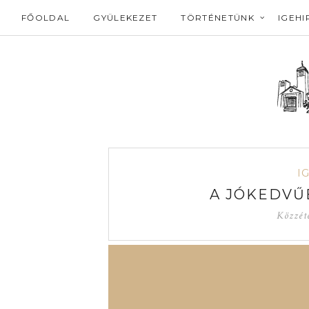
FŐOLDAL
GYÜLEKEZET
TÖRTÉNETÜNK
IGEHI
I
A JÓKEDVŰ
Közzét