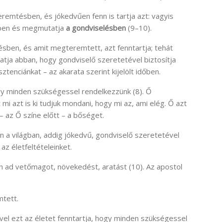
eremtésben, és jókedvűen fenn is tartja azt: vagyis
sben és megmutatja
a
gondviselésben
(9–10).
sben, és amit megteremtett, azt fenntartja; tehát
tja abban, hogy gondviselő szeretetével biztosítja
isztenciánkat – az akarata szerint kijelölt időben.
ogy minden szükségessel rendelkezzünk (8). Ő
mi azt is ki tudjuk mondani, hogy mi az, ami elég. Ő azt
– az Ő színe előtt – a bőséget.
 a világban, addig jókedvű, gondviselő szeretetével
az életfeltételeinket.
en ad vetőmagot, növekedést, aratást (10). Az apostol
mtett.
vel ezt az életet fenntartja, hogy minden szükségessel