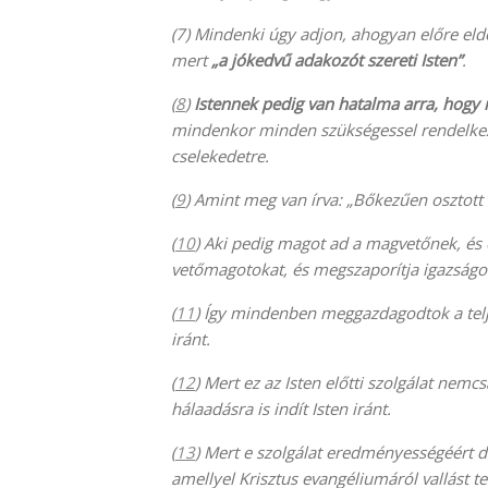
(7) Mindenki úgy adjon, ahogyan előre eld
mert
„a jókedvű adakozót szereti Isten”
.
(
8
)
Istennek pedig van hatalma arra, hogy
mindenkor minden szükségessel rendelkez
cselekedetre.
(
9
) Amint meg van írva: „Bőkezűen osztot
(
10
) Aki pedig magot ad a magvetőnek, és 
vetőmagotokat, és megszaporítja igazság
(
11
) Így mindenben meggazdagodtok a telje
iránt.
(
12
) Mert ez az Isten előtti szolgálat ne
hálaadásra is indít Isten iránt.
(
13
) Mert e szolgálat eredményességéért di
amellyel Krisztus evangéliumáról vallást te