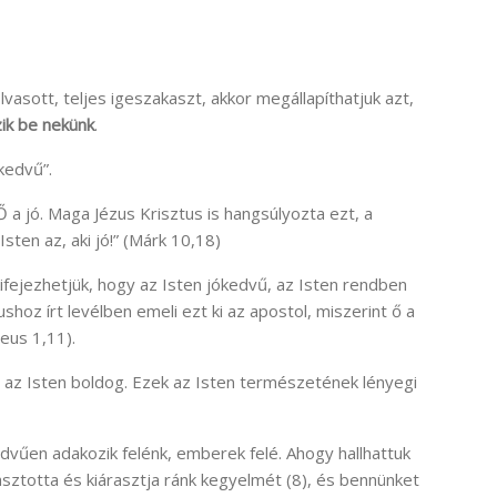
olvasott, teljes igeszakaszt, akkor megállapíthatjuk azt,
zik be nekünk
.
kedvű”.
Ő a jó. Maga Jézus Krisztus is hangsúlyozta ezt, a
Isten az, aki jó!” (Márk 10,18)
 kifejezhetjük, hogy az Isten jókedvű, az Isten rendben
hoz írt levélben emeli ezt ki az apostol, miszerint ő a
eus 1,11).
t az Isten boldog. Ezek az Isten természetének lényegi
edvűen adakozik felénk, emberek felé. Ahogy hallhattuk
sztotta és kiárasztja ránk kegyelmét (8), és bennünket