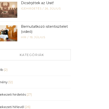
Dicsérjétek az Urat!
IGEHIRDETÉS
/
26, JÚLIUS
Bemutatkozó istentisztelet
(videó)
HÍR
/
19, JÚLIUS
KATEGÓRIÁK
éb
(2)
mény
(12)
ekezeti hirdetés
(27)
ekezeti hírlevél
(26)