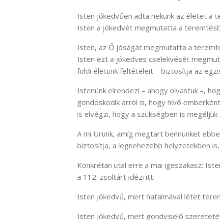
Isten jókedvűen adta nekünk az életet a t
Isten a jókedvét megmutatta a teremté
Isten, az Ő jóságát megmutatta a teremté
Isten ezt a jókedves cselekvését megmuta
földi életünk feltételeit – biztosítja az egz
Istenünk elrendezi – ahogy olvastuk –, h
gondoskodik arról is, hogy hívő emberként 
is elvégzi, hogy a szükségben is megéljük 
A mi Urunk, amíg megtart bennünket ebben
biztosítja, a legnehezebb helyzetekben is, 
Konkrétan utal erre a mai igeszakasz: Ist
a 112. zsoltárt idézi itt.
Isten jókedvű, mert hatalmával létet tere
Isten jókedvű, mert gondviselő szereteté