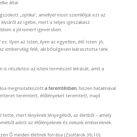
lke által.
zokott „optika”, amellyel most szemléljük ezt az
ívülről az Igébe, mert a teljes igeszakasz
bben a jól ismert igeversben.
ez. Ilyen az Isten, ilyen az egyetlen, élő Isten: jó,
z embervilág felé, aki bőségesen kiárasztotta ránk
is részletezi az isteni természet leírását, amit a
ozása megmutatkozott
a teremtésben
, hiszen hatalmával
életteret teremtett, élőlényeket teremtett, majd
l tette, mert lényének lényegéből, az életből – amely
öröméből adott az élőlényeknek és nekünk embereknek.
szen Ő minden életnek forrása (Zsoltárok 36,10).