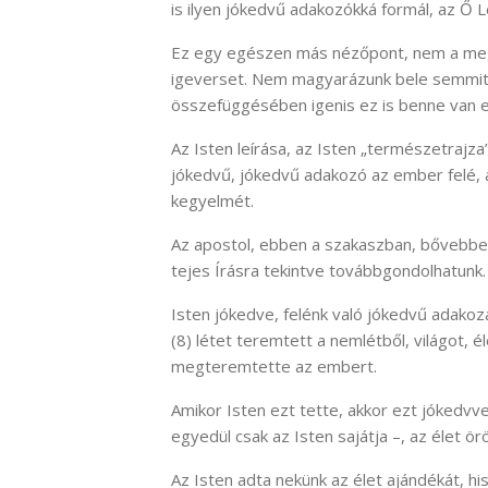
is ilyen jókedvű adakozókká formál, az Ő Le
Ez egy egészen más nézőpont, nem a megs
igeverset. Nem magyarázunk bele semmit k
összefüggésében igenis ez is benne van e
Az Isten leírása, az Isten „természetrajza” 
jókedvű, jókedvű adakozó az ember felé, a
kegyelmét.
Az apostol, ebben a szakaszban, bővebben 
tejes Írásra tekintve továbbgondolhatunk.
Isten jókedve, felénk való jókedvű adak
(8) létet teremtett a nemlétből, világot, 
megteremtette az embert.
Amikor Isten ezt tette, akkor ezt jókedvve
egyedül csak az Isten sajátja –, az élet 
Az Isten adta nekünk az élet ajándékát, hi