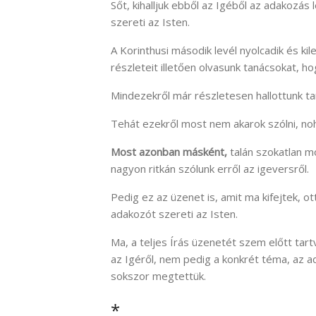
Sőt, kihalljuk ebből az Igéből az adakozás 
szereti az Isten.
A Korinthusi második levél nyolcadik és ki
részleteit illetően olvasunk tanácsokat,
Mindezekről már részletesen hallottunk tan
Tehát ezekről most nem akarok szólni, no
Most azonban másként,
talán szokatlan m
nagyon ritkán szólunk erről az igeversről.
Pedig ez az üzenet is, amit ma kifejtek, ot
adakozót szereti az Isten.
Ma, a teljes Írás üzenetét szem előtt tartv
az Igéről, nem pedig a konkrét téma, az a
sokszor megtettük.
*