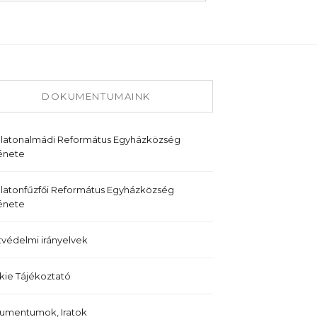
DOKUMENTUMAINK
alatonalmádi Református Egyházközség
énete
latonfűzfői Református Egyházközség
énete
védelmi irányelvek
ie Tájékoztató
umentumok, Iratok