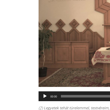
Audió
00:00
lejátszó
(7)
Legyetek tehát türelemmel, testvéreim, a