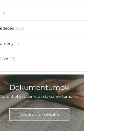
83)
irdetés
(568)
lemény
(4)
hívó
(19)
Dokumentumok
Letölthető irataink, és dokumentumaink
Tovább az oldalra