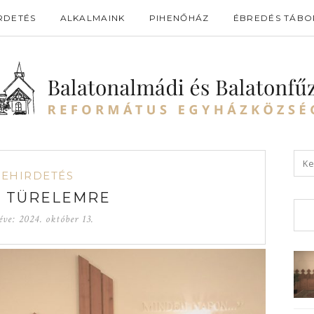
RDETÉS
ALKALMAINK
PIHENŐHÁZ
ÉBREDÉS TÁBO
GEHIRDETÉS
S TÜRELEMRE
éve:
2024. október 13.