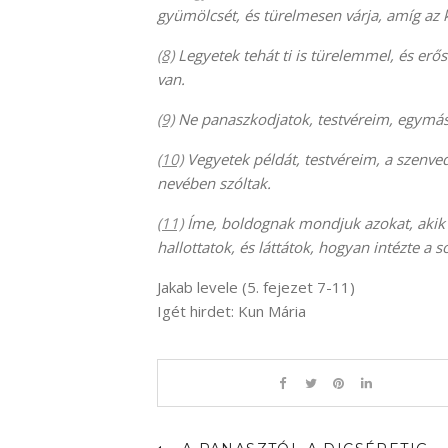
gyümölcsét, és türelmesen várja, amíg az k
(8)
Legyetek tehát ti is türelemmel, és erős
van.
(9)
Ne panaszkodjatok, testvéreim, egymásra,
(10)
Vegyetek példát, testvéreim, a szenve
nevében szóltak.
(11)
Íme, boldognak mondjuk azokat, akik t
hallottatok, és láttátok, hogyan intézte a 
Jakab levele (5. fejezet 7-11)
Igét hirdet: Kun Mária