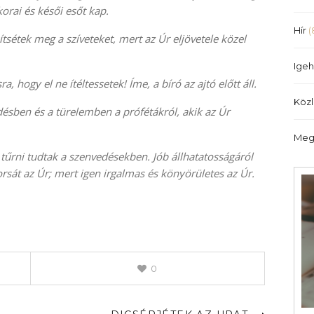
illetőleg
orai és késői esőt kap.
csökkentéséhez
Hír
(
ítsétek meg a szíveteket, mert az Úr eljövetele közel
a
Fel/Le
Igeh
billentyűket
 hogy el ne ítéltessetek! Íme, a bíró az ajtó előtt áll.
kell
Köz
használni.
désben és a türelemben a prófétákról, akik az Úr
Meg
űrni tudtak a szenvedésekben. Jób állhatatosságáról
sorsát az Úr; mert igen irgalmas és könyörületes az Úr.
0