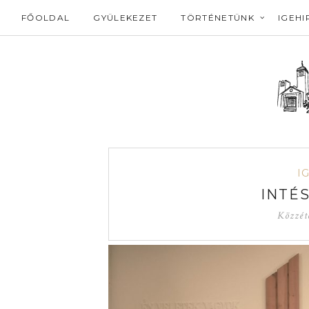
FŐOLDAL
GYÜLEKEZET
TÖRTÉNETÜNK
IGEHI
I
INTÉ
Közzét