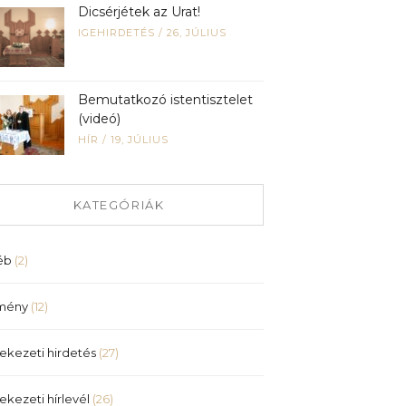
Dicsérjétek az Urat!
IGEHIRDETÉS
/
26, JÚLIUS
Bemutatkozó istentisztelet
(videó)
HÍR
/
19, JÚLIUS
KATEGÓRIÁK
éb
(2)
mény
(12)
ekezeti hirdetés
(27)
ekezeti hírlevél
(26)