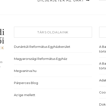
DICSÉRJÉTEK AZ URAT
TÁRSOLDALAINK
Dunántúli Református Egyházkerület
A B
tört
Magyarországi Református Egyház
ss
A Ba
-
tört
Megvanirva.hu
Adat
Párperces Blog
Cook
Az Ige mellett
Dok