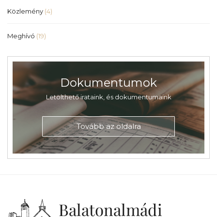
Közlemény
(4)
Meghívó
(19)
Dokumentumok
Letölthető irataink, és dokumentumaink
Tovább az oldalra