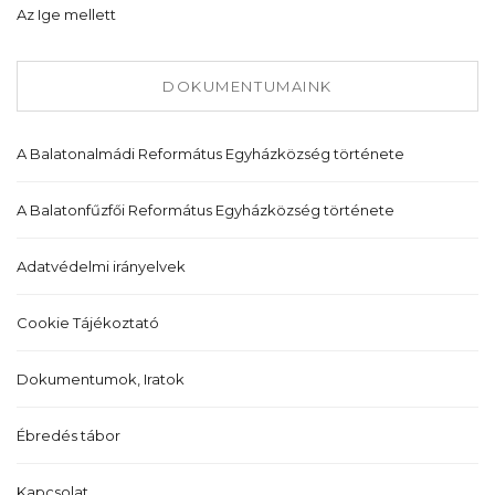
Az Ige mellett
DOKUMENTUMAINK
A Balatonalmádi Református Egyházközség története
A Balatonfűzfői Református Egyházközség története
Adatvédelmi irányelvek
Cookie Tájékoztató
Dokumentumok, Iratok
Ébredés tábor
Kapcsolat