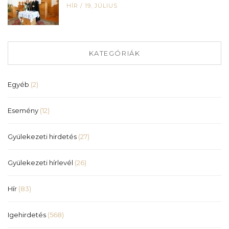
HÍR
/
19, JÚLIUS
KATEGÓRIÁK
Egyéb
(2)
Esemény
(12)
Gyülekezeti hirdetés
(27)
Gyülekezeti hírlevél
(26)
Hír
(83)
Igehirdetés
(568)