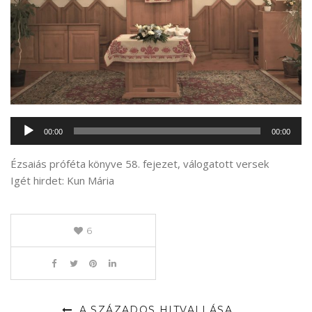
Audió
00:00
00:00
lejátszó
Ézsaiás próféta könyve 58. fejezet, válogatott versek
Igét hirdet: Kun Mária
6
A SZÁZADOS HITVALLÁSA