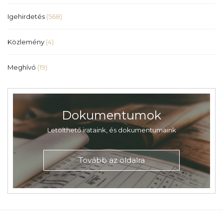
Igehirdetés
(568)
Közlemény
(4)
Meghívó
(19)
Dokumentumok
Letölthető irataink, és dokumentumaink
Tovább az oldalra