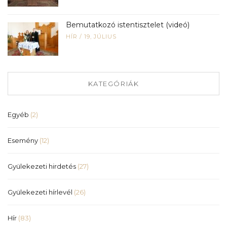
Bemutatkozó istentisztelet (videó)
HÍR
/
19, JÚLIUS
KATEGÓRIÁK
Egyéb
(2)
Esemény
(12)
Gyülekezeti hirdetés
(27)
Gyülekezeti hírlevél
(26)
Hír
(83)