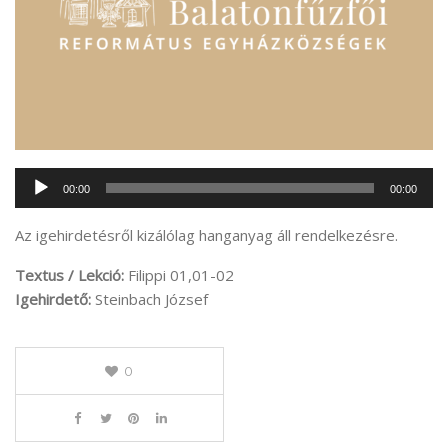
Audió
00:00
00:00
lejátszó
Az igehirdetésről kizálólag hanganyag áll rendelkezésre.
Textus / Lekció:
Filippi 01,01-02
Igehirdető:
Steinbach József
0