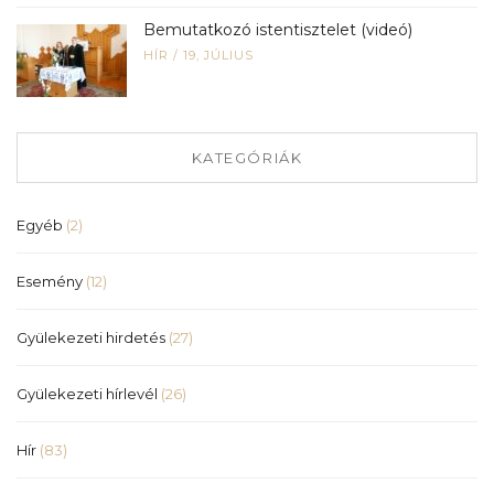
Bemutatkozó istentisztelet (videó)
HÍR
/
19, JÚLIUS
KATEGÓRIÁK
Egyéb
(2)
Esemény
(12)
Gyülekezeti hirdetés
(27)
Gyülekezeti hírlevél
(26)
Hír
(83)