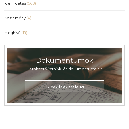
Igehirdetés
(568)
Közlemény
(4)
Meghívó
(19)
Dokumentumok
Letölthető irataink, és dokumentumaink
Tovább az oldalra