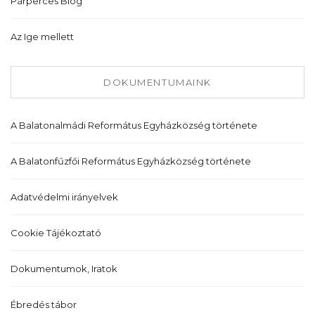
Párperces Blog
Az Ige mellett
DOKUMENTUMAINK
A Balatonalmádi Református Egyházközség története
A Balatonfűzfői Református Egyházközség története
Adatvédelmi irányelvek
Cookie Tájékoztató
Dokumentumok, Iratok
Ébredés tábor