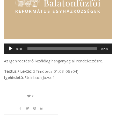
Audió
00:00
00:00
lejátszó
Az igehirdetésről kizálólag hanganyag áll rendelkezésre.
Textus / Lekció:
2Timóteus 01,03-06 (04)
Igehirdető:
Steinbach József
0