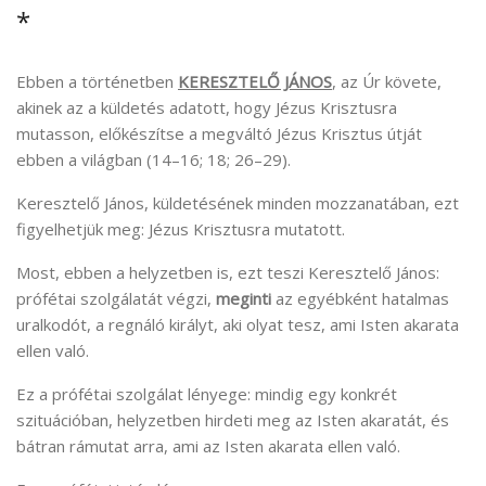
*
Ebben a történetben
KERESZTELŐ JÁNOS
, az Úr követe,
akinek az a küldetés adatott, hogy Jézus Krisztusra
mutasson, előkészítse a megváltó Jézus Krisztus útját
ebben a világban (14–16; 18; 26–29).
Keresztelő János, küldetésének minden mozzanatában, ezt
figyelhetjük meg: Jézus Krisztusra mutatott.
Most, ebben a helyzetben is, ezt teszi Keresztelő János:
prófétai szolgálatát végzi,
meginti
az egyébként hatalmas
uralkodót, a regnáló királyt, aki olyat tesz, ami Isten akarata
ellen való.
Ez a prófétai szolgálat lényege: mindig egy konkrét
szituációban, helyzetben hirdeti meg az Isten akaratát, és
bátran rámutat arra, ami az Isten akarata ellen való.