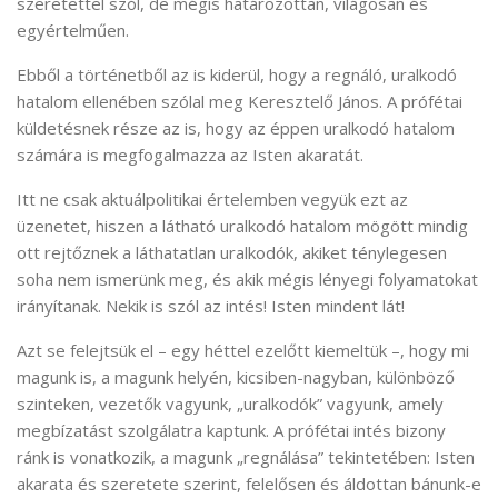
szeretettel szól, de mégis határozottan, világosan és
egyértelműen.
Ebből a történetből az is kiderül, hogy a regnáló, uralkodó
hatalom ellenében szólal meg Keresztelő János. A prófétai
küldetésnek része az is, hogy az éppen uralkodó hatalom
számára is megfogalmazza az Isten akaratát.
Itt ne csak aktuálpolitikai értelemben vegyük ezt az
üzenetet, hiszen a látható uralkodó hatalom mögött mindig
ott rejtőznek a láthatatlan uralkodók, akiket ténylegesen
soha nem ismerünk meg, és akik mégis lényegi folyamatokat
irányítanak. Nekik is szól az intés! Isten mindent lát!
Azt se felejtsük el – egy héttel ezelőtt kiemeltük –, hogy mi
magunk is, a magunk helyén, kicsiben-nagyban, különböző
szinteken, vezetők vagyunk, „uralkodók” vagyunk, amely
megbízatást szolgálatra kaptunk. A prófétai intés bizony
ránk is vonatkozik, a magunk „regnálása” tekintetében: Isten
akarata és szeretete szerint, felelősen és áldottan bánunk-e