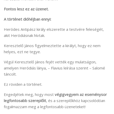
Fontos lesz ez az üzenet.
A történet dióhéjban ennyi:
Heródes Antipász király elszerette a testvére feleségét,
akit Heródiásnak hívtak.
Keresztelő János figyelmeztette a királyt, hogy ez nem
helyes, ezt ne tegye.
Végül Keresztelő János fejét vették egy mulatságon,
amelyen Heródiás lánya, – Flavius leírása szerint – Salomé
táncolt.
Ez röviden a történet.
Engedjétek meg, hogy most
végigvegyem az eseménysor
legfontosabb szereplőit
, és a szereplőkhöz kapcsolódóan
fogalmazzam meg a legfontosabb üzeneteket!