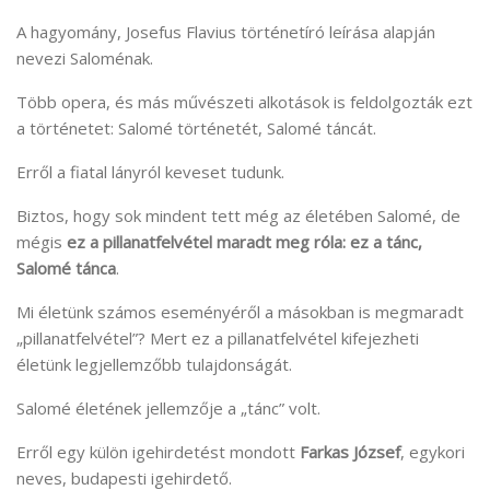
A hagyomány, Josefus Flavius történetíró leírása alapján
nevezi Saloménak.
Több opera, és más művészeti alkotások is feldolgozták ezt
a történetet: Salomé történetét, Salomé táncát.
Erről a fiatal lányról keveset tudunk.
Biztos, hogy sok mindent tett még az életében Salomé, de
mégis
ez a pillanatfelvétel maradt meg róla: ez a tánc,
Salomé tánca
.
Mi életünk számos eseményéről a másokban is megmaradt
„pillanatfelvétel”? Mert ez a pillanatfelvétel kifejezheti
életünk legjellemzőbb tulajdonságát.
Salomé életének jellemzője a „tánc” volt.
Erről egy külön igehirdetést mondott
Farkas József
, egykori
neves, budapesti igehirdető.