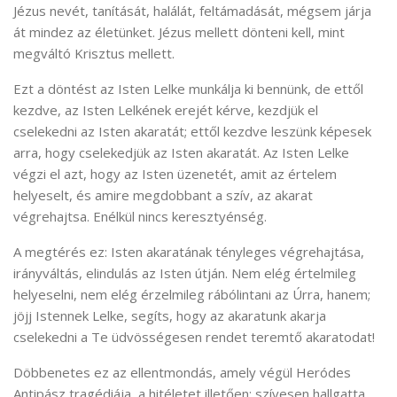
Jézus nevét, tanítását, halálát, feltámadását, mégsem járja
át mindez az életünket. Jézus mellett dönteni kell, mint
megváltó Krisztus mellett.
Ezt a döntést az Isten Lelke munkálja ki bennünk, de ettől
kezdve, az Isten Lelkének erejét kérve, kezdjük el
cselekedni az Isten akaratát; ettől kezdve leszünk képesek
arra, hogy cselekedjük az Isten akaratát. Az Isten Lelke
végzi el azt, hogy az Isten üzenetét, amit az értelem
helyeselt, és amire megdobbant a szív, az akarat
végrehajtsa. Enélkül nincs keresztyénség.
A megtérés ez: Isten akaratának tényleges végrehajtása,
irányváltás, elindulás az Isten útján. Nem elég értelmileg
helyeselni, nem elég érzelmileg rábólintani az Úrra, hanem;
jöjj Istennek Lelke, segíts, hogy az akaratunk akarja
cselekedni a Te üdvösségesen rendet teremtő akaratodat!
Döbbenetes ez az ellentmondás, amely végül Heródes
Antipász tragédiája, a hitéletet illetően: szívesen hallgatta