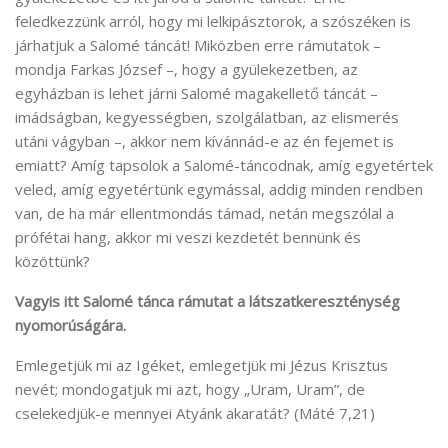
feledkezzünk arról, hogy mi lelkipásztorok, a szószéken is
járhatjuk a Salomé táncát! Miközben erre rámutatok –
mondja Farkas József –, hogy a gyülekezetben, az
egyházban is lehet járni Salomé magakellető táncát –
imádságban, kegyességben, szolgálatban, az elismerés
utáni vágyban –, akkor nem kívánnád-e az én fejemet is
emiatt? Amíg tapsolok a Salomé-táncodnak, amíg egyetértek
veled, amíg egyetértünk egymással, addig minden rendben
van, de ha már ellentmondás támad, netán megszólal a
prófétai hang, akkor mi veszi kezdetét bennünk és
közöttünk?
Vagyis itt Salomé tánca rámutat a látszatkereszténység
nyomorúságára.
Emlegetjük mi az Igéket, emlegetjük mi Jézus Krisztus
nevét; mondogatjuk mi azt, hogy „Uram, Uram”, de
cselekedjük-e mennyei Atyánk akaratát? (Máté 7,21)