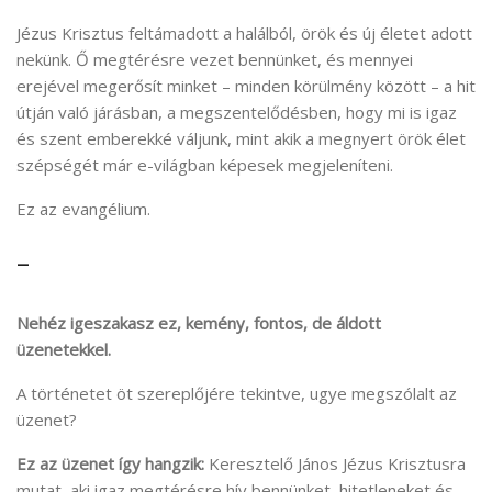
Jézus Krisztus feltámadott a halálból, örök és új életet adott
nekünk. Ő megtérésre vezet bennünket, és mennyei
erejével megerősít minket – minden körülmény között – a hit
útján való járásban, a megszentelődésben, hogy mi is igaz
és szent emberekké váljunk, mint akik a megnyert örök élet
szépségét már e-világban képesek megjeleníteni.
Ez az evangélium.
–
Nehéz igeszakasz ez, kemény, fontos, de áldott
üzenetekkel.
A történetet öt szereplőjére tekintve, ugye megszólalt az
üzenet?
Ez az üzenet így hangzik:
Keresztelő János Jézus Krisztusra
mutat, aki igaz megtérésre hív bennünket, hitetleneket és