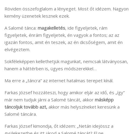
Röviden összefoglalom a lényeget. Most őt idézem. Nagyon
kemény üzenetek lesznek ezek.
A Salomé tánca:
magakelletés
, ide figyeljetek, rám
figyeljetek, énrám figyeljetek, én vagyok a fontos; az az
igazán fontos, amit én teszek, az én dicsőségem, amit én
elvégeztem.
Sokféleképpen kellethetjük magunkat, nemcsak látványosan,
hanem a háttérben is, ügyes módszerekkel…
Ma erre a „táncra” az internet hatalmas terepet kínál.
Farkas József hozzáteszi, hogy amikor eljár az idő, és „így”
már nem tudjuk járni a Salomé táncát, akkor
másképp
táncoljuk tovább azt,
akkor más helyszíneket keresünk a
Salomé táncára.
Farkas József kimondja, őt idézem: „Netán idejössz a
gyülekezetbe és itt járod a Salomé táncát? El ne