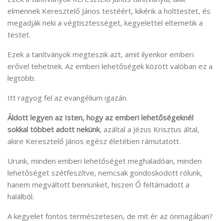
elmennek Keresztelő János testéért, kikérik a holttestet, és
megadják neki a végtisztességet, kegyelettel eltemetik a
testet.
Ezek a tanítványok megteszik azt, amit ilyenkor emberi
erővel tehetnek. Az emberi lehetőségek között valóban ez a
legtöbb.
Itt ragyog fel az evangélium igazán.
Áldott legyen az Isten, hogy az emberi lehetőségeknél
sokkal
többet adott nekünk
, azáltal a Jézus Krisztus által,
akire Keresztelő János egész életében rámutatott.
Urunk, minden emberi lehetőséget meghaladóan, minden
lehetőséget szétfeszítve, nemcsak gondoskodott rólunk,
hanem megváltott bennünket, hiszen Ő feltámadott a
halálból.
A kegyelet fontos természetesen, de mit ér az önmagában?