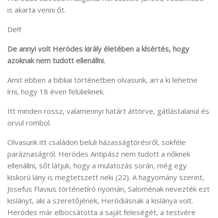
is akarta venni őt.
De!!!
De annyi volt Heródes király életében a kísértés, hogy
azoknak nem tudott ellenállni.
Amit ebben a bibliai történetben olvasunk, arra ki lehetne
írni, hogy 18 éven felülieknek.
Itt minden rossz, valamennyi határt áttörve, gátlástalanul és
orvul rombol.
Olvasunk itt családon belüli házasságtörésről, sokféle
paráznaságról. Heródes Antipász nem tudott a nőknek
ellenállni, sőt látjuk, hogy a mulatozás során, még egy
kiskorú lány is megtetszett neki (22). A hagyomány szerint,
Josefus Flavius történetíró nyomán, Saloménak nevezték ezt
kislányt, aki a szeretőjének, Heródiásnak a kislánya volt.
Heródes már elbocsátotta a saját feleségét, a testvére