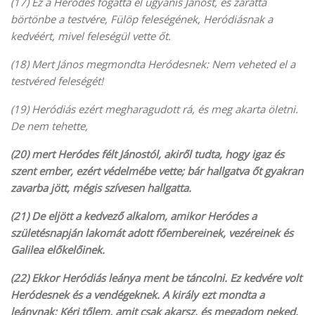
(17) Ez a Heródes fogatta el ugyanis Jánost, és záratta
börtönbe a testvére, Fülöp feleségének, Heródiásnak a
kedvéért, mivel feleségül vette őt.
(18) Mert János megmondta Heródesnek: Nem veheted el a
testvéred feleségét!
(19) Heródiás ezért megharagudott rá, és meg akarta öletni.
De nem tehette,
(20) mert Heródes félt Jánostól, akiről tudta, hogy igaz és
szent ember, ezért védelmébe vette; bár hallgatva őt gyakran
zavarba jött, mégis szívesen hallgatta.
(21) De eljött a kedvező alkalom, amikor Heródes a
születésnapján lakomát adott főembereinek, vezéreinek és
Galilea előkelőinek.
(22) Ekkor Heródiás leánya ment be táncolni. Ez kedvére volt
Heródesnek és a vendégeknek. A király ezt mondta a
leánynak: Kérj tőlem, amit csak akarsz, és megadom neked.