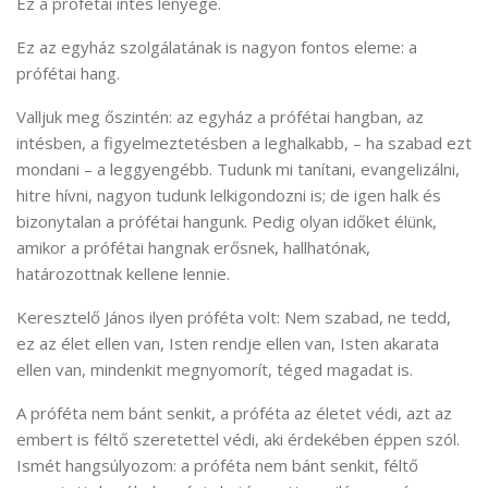
Ez a prófétai intés lényege.
Ez az egyház szolgálatának is nagyon fontos eleme: a
prófétai hang.
Valljuk meg őszintén: az egyház a prófétai hangban, az
intésben, a figyelmeztetésben a leghalkabb, – ha szabad ezt
mondani – a leggyengébb. Tudunk mi tanítani, evangelizálni,
hitre hívni, nagyon tudunk lelkigondozni is; de igen halk és
bizonytalan a prófétai hangunk. Pedig olyan időket élünk,
amikor a prófétai hangnak erősnek, hallhatónak,
határozottnak kellene lennie.
Keresztelő János ilyen próféta volt: Nem szabad, ne tedd,
ez az élet ellen van, Isten rendje ellen van, Isten akarata
ellen van, mindenkit megnyomorít, téged magadat is.
A próféta nem bánt senkit, a próféta az életet védi, azt az
embert is féltő szeretettel védi, aki érdekében éppen szól.
Ismét hangsúlyozom: a próféta nem bánt senkit, féltő