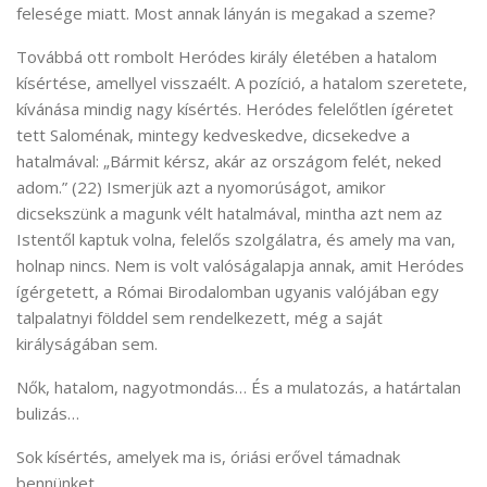
felesége miatt. Most annak lányán is megakad a szeme?
Továbbá ott rombolt Heródes király életében a hatalom
kísértése, amellyel visszaélt. A pozíció, a hatalom szeretete,
kívánása mindig nagy kísértés. Heródes felelőtlen ígéretet
tett Saloménak, mintegy kedveskedve, dicsekedve a
hatalmával: „Bármit kérsz, akár az országom felét, neked
adom.” (22) Ismerjük azt a nyomorúságot, amikor
dicsekszünk a magunk vélt hatalmával, mintha azt nem az
Istentől kaptuk volna, felelős szolgálatra, és amely ma van,
holnap nincs. Nem is volt valóságalapja annak, amit Heródes
ígérgetett, a Római Birodalomban ugyanis valójában egy
talpalatnyi földdel sem rendelkezett, még a saját
királyságában sem.
Nők, hatalom, nagyotmondás… És a mulatozás, a határtalan
bulizás…
Sok kísértés, amelyek ma is, óriási erővel támadnak
bennünket.