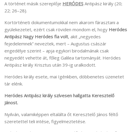
A történet másik szereplője
HERÓDES
Antipász király (20;
22; 26–28).
Kortörténeti dokumentumokkal nem akarom fárasztani a
gyülekezetet, ezért csak röviden mondom el, hogy
Heródes
Antipász Nagy Heródes fia volt
, akit „negyedes
fejedelemnek” neveztek, mert – Augustus császár
engedélye szerint – apja egykori birodalmának csak
negyedét vehette át, főleg Galilea tartományát. Heródes
Antipász király Krisztus után 39-ig uralkodott.
Heródes király esete, mai Igénkben, döbbenetes üzenetet
tár elénk.
Heródes Antipász király szívesen hallgatta Keresztelő
Jánost.
Nyilván, valamiképpen eltalálta őt Keresztelő János féltő
szeretettel teli intése, figyelmeztetése.