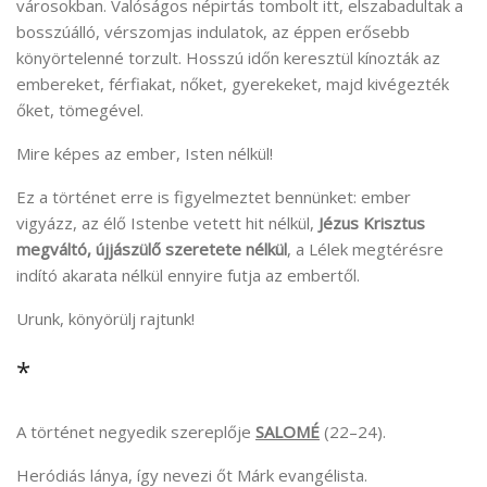
városokban. Valóságos népirtás tombolt itt, elszabadultak a
bosszúálló, vérszomjas indulatok, az éppen erősebb
könyörtelenné torzult. Hosszú időn keresztül kínozták az
embereket, férfiakat, nőket, gyerekeket, majd kivégezték
őket, tömegével.
Mire képes az ember, Isten nélkül!
Ez a történet erre is figyelmeztet bennünket: ember
vigyázz, az élő Istenbe vetett hit nélkül,
Jézus Krisztus
megváltó, újjászülő szeretete nélkül
, a Lélek megtérésre
indító akarata nélkül ennyire futja az embertől.
Urunk, könyörülj rajtunk!
*
A történet negyedik szereplője
SALOMÉ
(22–24).
Heródiás lánya, így nevezi őt Márk evangélista.