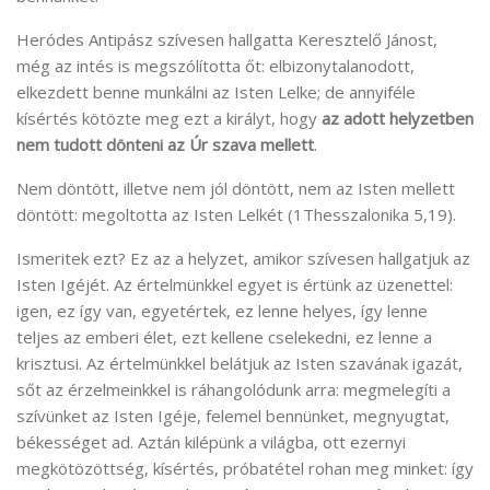
Heródes Antipász szívesen hallgatta Keresztelő Jánost,
még az intés is megszólította őt: elbizonytalanodott,
elkezdett benne munkálni az Isten Lelke; de annyiféle
kísértés kötözte meg ezt a királyt, hogy
az adott helyzetben
nem tudott
dönteni az Úr szava mellett
.
Nem döntött, illetve nem jól döntött, nem az Isten mellett
döntött: megoltotta az Isten Lelkét (1Thesszalonika 5,19).
Ismeritek ezt? Ez az a helyzet, amikor szívesen hallgatjuk az
Isten Igéjét. Az értelmünkkel egyet is értünk az üzenettel:
igen, ez így van, egyetértek, ez lenne helyes, így lenne
teljes az emberi élet, ezt kellene cselekedni, ez lenne a
krisztusi. Az értelmünkkel belátjuk az Isten szavának igazát,
sőt az érzelmeinkkel is ráhangolódunk arra: megmelegíti a
szívünket az Isten Igéje, felemel bennünket, megnyugtat,
békességet ad. Aztán kilépünk a világba, ott ezernyi
megkötözöttség, kísértés, próbatétel rohan meg minket: így