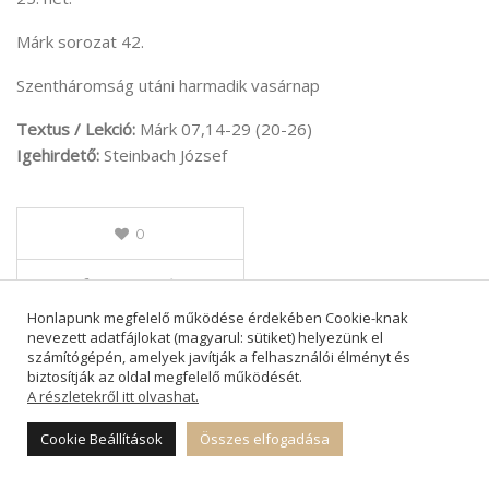
Márk sorozat 42.
Szentháromság utáni harmadik vasárnap
Textus / Lekció:
Márk 07,14-29 (20-26)
Igehirdető:
Steinbach József
0
Honlapunk megfelelő működése érdekében Cookie-knak
nevezett adatfájlokat (magyarul: sütiket) helyezünk el
számítógépén, amelyek javítják a felhasználói élményt és
HATALMAT ADOTT NEKÜNK – JÉZUS KIKIÜLDI
biztosítják az oldal megfelelő működését.
TANÍTVÁNYAIT
A részletekről itt olvashat.
AZ ÖTEZER EMBER MEGVENDÉGELÉSE
Cookie Beállítások
Összes elfogadása