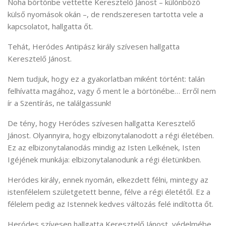
Noha börtönbe vettette Keresztelő Jánost – különböző
külső nyomások okán –, de rendszeresen tartotta vele a
kapcsolatot, hallgatta őt.
Tehát, Heródes Antipász király szívesen hallgatta
Keresztelő Jánost.
Nem tudjuk, hogy ez a gyakorlatban miként történt: talán
felhívatta magához, vagy ő ment le a börtönébe… Erről nem
ír a Szentírás, ne találgassunk!
De tény, hogy Heródes szívesen hallgatta Keresztelő
Jánost. Olyannyira, hogy elbizonytalanodott a régi életében.
Ez az elbizonytalanodás mindig az Isten Lelkének, Isten
Igéjének munkája: elbizonytalanodunk a régi életünkben.
Heródes király, ennek nyomán, elkezdett félni, mintegy az
istenfélelem születgetett benne, félve a régi életétől. Ez a
félelem pedig az Istennek kedves változás felé indította őt.
Heródes szívesen hallgatta Keresztelő Jánost, védelmébe