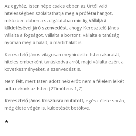
Az egyház, Isten népe csakis ebben az Úrtól való
hitelességben szólaltathatja meg a prófétai hangot,
miközben ebben a szolgálatában mindig
vállalja a
küldetésével járó szenvedést
, ahogy Keresztelő János
vállalta a fogságot, vállalta a börtönt, vállalta e tanúság
nyomán még a halált, a mártírhalált is.
Keresztelő János világosan meghirdette Isten akaratát,
hiteles emberként tanúskodva arról, majd vállalta ezért a
következményeket, a szenvedést is.
Nem félt, mert Isten adott neki erőt: nem a félelem lelkét
adta nekünk az Isten (2Timóteus 1,7).
Keresztelő János Krisztusra mutatott,
egész élete során,
még élete végén is, küldetését betöltve.
*