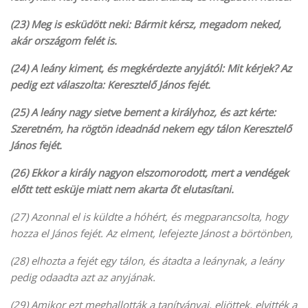
(23) Meg is esküdött neki: Bármit kérsz, megadom neked,
akár országom felét is.
(24) A leány kiment, és megkérdezte anyjától: Mit kérjek? Az
pedig ezt válaszolta: Keresztelő János fejét.
(25) A leány nagy sietve bement a királyhoz, és azt kérte:
Szeretném, ha rögtön ideadnád nekem egy tálon Keresztelő
János fejét.
(26) Ekkor a király nagyon elszomorodott, mert a vendégek
előtt tett esküje miatt nem akarta őt elutasítani.
(27) Azonnal el is küldte a hóhért, és megparancsolta, hogy
hozza el János fejét. Az elment, lefejezte Jánost a börtönben,
(28) elhozta a fejét egy tálon, és átadta a leánynak, a leány
pedig odaadta azt az anyjának.
(29) Amikor ezt meghallották a tanítványai, eljöttek, elvitték a