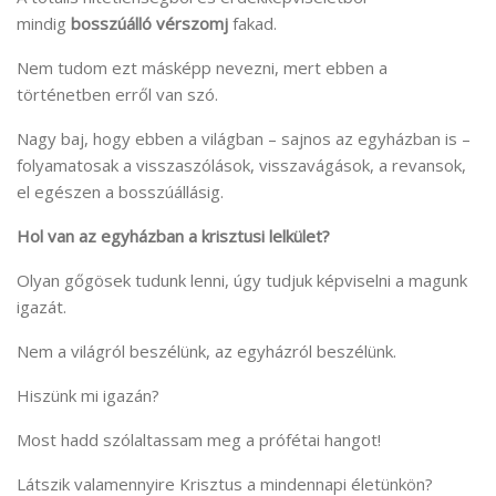
mindig
bosszúálló vérszomj
fakad.
Nem tudom ezt másképp nevezni, mert ebben a
történetben erről van szó.
Nagy baj, hogy ebben a világban – sajnos az egyházban is –
folyamatosak a visszaszólások, visszavágások, a revansok,
el egészen a bosszúállásig.
Hol van az egyházban a krisztusi lelkület?
Olyan gőgösek tudunk lenni, úgy tudjuk képviselni a magunk
igazát.
Nem a világról beszélünk, az egyházról beszélünk.
Hiszünk mi igazán?
Most hadd szólaltassam meg a prófétai hangot!
Látszik valamennyire Krisztus a mindennapi életünkön?