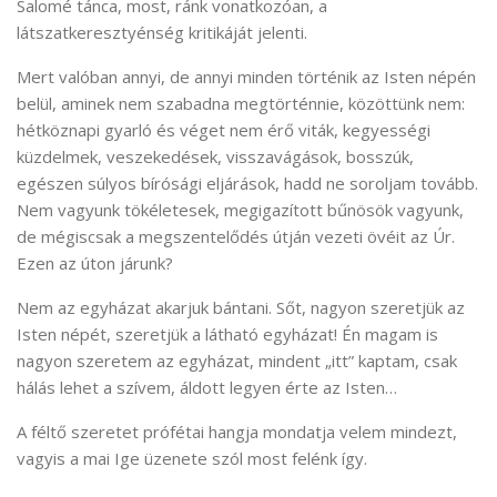
Salomé tánca, most, ránk vonatkozóan, a
látszatkeresztyénség kritikáját jelenti.
Mert valóban annyi, de annyi minden történik az Isten népén
belül, aminek nem szabadna megtörténnie, közöttünk nem:
hétköznapi gyarló és véget nem érő viták, kegyességi
küzdelmek, veszekedések, visszavágások, bosszúk,
egészen súlyos bírósági eljárások, hadd ne soroljam tovább.
Nem vagyunk tökéletesek, megigazított bűnösök vagyunk,
de mégiscsak a megszentelődés útján vezeti övéit az Úr.
Ezen az úton járunk?
Nem az egyházat akarjuk bántani. Sőt, nagyon szeretjük az
Isten népét, szeretjük a látható egyházat! Én magam is
nagyon szeretem az egyházat, mindent „itt” kaptam, csak
hálás lehet a szívem, áldott legyen érte az Isten…
A féltő szeretet prófétai hangja mondatja velem mindezt,
vagyis a mai Ige üzenete szól most felénk így.