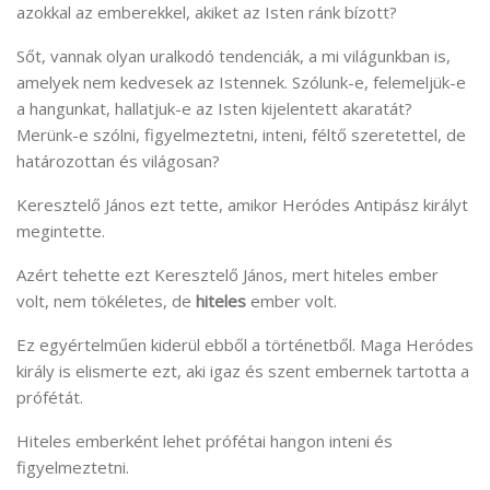
azokkal az emberekkel, akiket az Isten ránk bízott?
Sőt, vannak olyan uralkodó tendenciák, a mi világunkban is,
amelyek nem kedvesek az Istennek. Szólunk-e, felemeljük-e
a hangunkat, hallatjuk-e az Isten kijelentett akaratát?
Merünk-e szólni, figyelmeztetni, inteni, féltő szeretettel, de
határozottan és világosan?
Keresztelő János ezt tette, amikor Heródes Antipász királyt
megintette.
Azért tehette ezt Keresztelő János, mert hiteles ember
volt, nem tökéletes, de
hiteles
ember volt.
Ez egyértelműen kiderül ebből a történetből. Maga Heródes
király is elismerte ezt, aki igaz és szent embernek tartotta a
prófétát.
Hiteles emberként lehet prófétai hangon inteni és
figyelmeztetni.