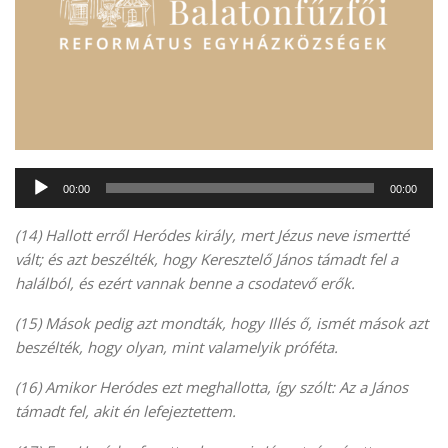
Audió
00:00
00:00
lejátszó
(14) Hallott erről Heródes király, mert Jézus neve ismertté
vált; és azt beszélték, hogy Keresztelő János támadt fel a
halálból, és ezért vannak benne a csodatevő erők.
(15) Mások pedig azt mondták, hogy Illés ő, ismét mások azt
beszélték, hogy olyan, mint valamelyik próféta.
(16) Amikor Heródes ezt meghallotta, így szólt: Az a János
támadt fel, akit én lefejeztettem.