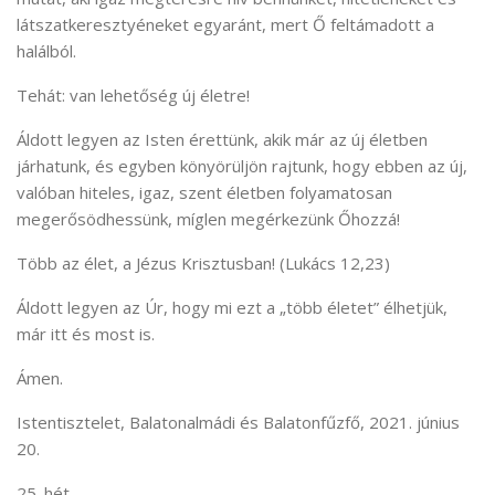
látszatkeresztyéneket egyaránt, mert Ő feltámadott a
halálból.
Tehát: van lehetőség új életre!
Áldott legyen az Isten érettünk, akik már az új életben
járhatunk, és egyben könyörüljön rajtunk, hogy ebben az új,
valóban hiteles, igaz, szent életben folyamatosan
megerősödhessünk, míglen megérkezünk Őhozzá!
Több az élet, a Jézus Krisztusban! (Lukács 12,23)
Áldott legyen az Úr, hogy mi ezt a „több életet” élhetjük,
már itt és most is.
Ámen.
Istentisztelet, Balatonalmádi és Balatonfűzfő, 2021. június
20.
25. hét.