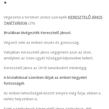
*
Végezetül a történet utolsó szereplői
KERESZTELŐ JÁNOS
TANÍTVÁNYAI
(29).
Brutálisan kivégezték Keresztelő Jánost.
Végzett vele az emberi önzés és gonoszság.
Valójában Keresztelő János végigment azon az úton,
amelyben az Isten ügyét hűséggel képviselnie kellett.
Keresztelő János az Úrról tanúskodott mindvégig.
A brutalitással szemben látjuk az emberi kegyelet
fontosságát.
Az emberi lehetőségek között ennyire még futja, ebben a
nehéz helyzetben is.
Ezek a tanítványok Keresztelő János tanítványai, akik