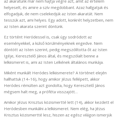
az akaratunk már nem hajtja végre azt, amit az értelem
helyeselt, és amire a szív megdobbant. Azaz hallgatjuk és
elfogadjuk, de nem cselekedjük az Isten akaratát. Nem
tesszük azt, ami helyes. Egy adott, konkrét helyzetben, nem
az Isten akarata szerint döntünk.
Ez történt Heródessel is, csak úgy sodródott az
eseményekkel, a külső körülményeknek engedve. Nem
döntött az Isten szerint, pedig megszólította őt az Isten
Igéje, Keresztelő János által, és megszólalt benne a
lelkiismeret is, ami az Isten Lelkének általános munkája.
Miként munkált Heródes lelkiismerete? A történet elején
hallhattuk (14–16), hogy amikor Jézus fellépett, akkor
Heródes rémülten azt gondolta, hogy Keresztelő János
mégsem halt meg, a próféta visszajött…
Amikor Jézus Krisztus közismertté lett (14), akkor kezdett el
Heródesben munkálni a lelkiismeret. Nem elég, ha Jézus
Krisztus közismertté lesz, hiszen az egész világon ismerjük