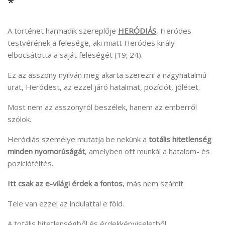
*
A történet harmadik szereplője
HERÓDIÁS
, Heródes
testvérének a felesége, aki miatt Heródes király
elbocsátotta a saját feleségét (19; 24).
Ez az asszony nyilván meg akarta szerezni a nagyhatalmú
urat, Heródest, az ezzel járó hatalmat, pozíciót, jólétet.
Most nem az asszonyról beszélek, hanem az emberről
szólok.
Heródiás személye mutatja be nekünk a
totális hitetlenség
minden nyomorúságát
, amelyben ott munkál a hatalom- és
pozícióféltés.
Itt csak az e-világi érdek a fontos
, más nem számít.
Tele van ezzel az indulattal e föld.
A totális hitetlenségből és érdekképviseletből