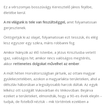
Ez a vérszomjas bosszúvágy Keresztelő János fejébe,
életébe kerül.
A mi világunk is tele van feszültséggel,
amit folyamatosan
gerjesztenek.
Öntögetjük ki az olajat, folyamatosan ezt tesszük, és elég
lesz egyszer egy szikra, máris robbanni fog.
Amikor hiányzik az élő Istenbe, a Jézus Krisztusba vetett
igaz, valóságos hit; amikor nincs valóságos megtérés,
akkor
rettenetes dolgokat művelhet az ember
.
A múlt héten Horvátországban jártunk, az ottani magyar
gyülekezetekben, azokon a magyarlakta területeken, ahol a
délszláv háborúban a legsúlyosabb harcok dúltak. Az egyik
lelkész ott szolgált Vukovárban és Vinkovciban. Bejárva
ezeket a területeket, elmondták, hogy a 90-es évek elején –
tudjuk, de fotelből néztük – mik történtek ezekben a