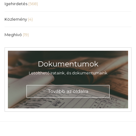
Igehirdetés
(568)
Közlemény
(4)
Meghívó
(19)
Dokumentumok
Letölthető irataink, és dokumentumaink
Tovább az oldalra