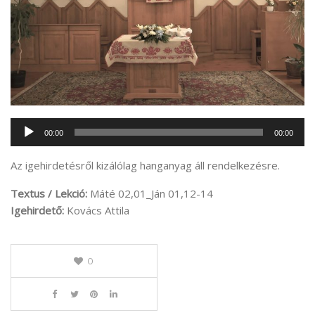
Audió
00:00
00:00
lejátszó
Az igehirdetésről kizálólag hanganyag áll rendelkezésre.
Textus / Lekció:
Máté 02,01_Ján 01,12-14
Igehirdető:
Kovács Attila
0