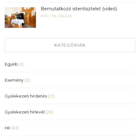
Bemutatkozó istentisztelet (videó)
HÍR
/
19, JÚLIUS
KATEGÓRIÁK
Egyéb
(2)
Esemény
(12)
Gyülekezeti hirdetés
(27)
Gyülekezeti hírlevél
(26)
Hír
(83)