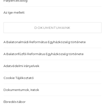
Párperces Blog
Az Ige mellett
DOKUMENTUMAINK
A Balatonalmádi Református Egyházközség története
A Balatonfűzfői Református Egyházközség története
Adatvédelmi irányelvek
Cookie Tájékoztató
Dokumentumok, Iratok
Ébredés tábor