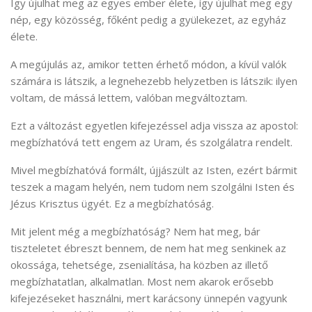
Így újulhat meg az egyes ember élete, így újulhat meg egy
nép, egy közösség, főként pedig a gyülekezet, az egyház
élete.
A megújulás az, amikor tetten érhető módon, a kívül valók
számára is látszik, a legnehezebb helyzetben is látszik: ilyen
voltam, de mássá lettem, valóban megváltoztam.
Ezt a változást egyetlen kifejezéssel adja vissza az apostol:
megbízhatóvá tett engem az Uram, és szolgálatra rendelt.
Mivel megbízhatóvá formált, újjászült az Isten, ezért bármit
teszek a magam helyén, nem tudom nem szolgálni Isten és
Jézus Krisztus ügyét. Ez a megbízhatóság.
Mit jelent még a megbízhatóság? Nem hat meg, bár
tiszteletet ébreszt bennem, de nem hat meg senkinek az
okossága, tehetsége, zsenialítása, ha közben az illető
megbízhatatlan, alkalmatlan. Most nem akarok erősebb
kifejezéseket használni, mert karácsony ünnepén vagyunk