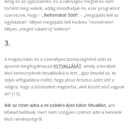
Amíg ez az újjászületés, ez a valóságos megtérés nem
történt meg velünk, addig mondhatjuk mi, ezer programot
szervezve, hogy – „
Reformáció 500!”
, – „megújulás kell az
egyházban”. Milyen megújulás kell Kedves Testvéreim?
Milyen „megint valami új” kellene?
3.
A magasztalás és a személyes bizonyságtétel után az
apostol megfogalmazza
HITVALLÁSÁT
, amely a korabeli
első keresztyének hitvallásává is lett:
„Igaz beszéd ez, és
teljes elfogadásra méltó, hogy Jézus Krisztus azért jött a
világra, hogy a bűnösöket megtartsa, akik között első vagyok
én”
(15).
Bár az Isten adna a mi szánkra ilyen bátor hitvallást
, ami
kifakad belőlünk, mert nem szégyen számot adni a bennünk
lévő reménységről.