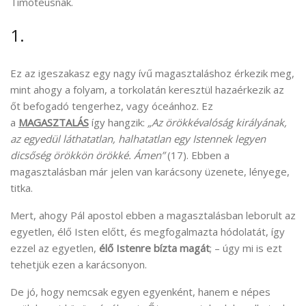
Timóteusnak.
1.
Ez az igeszakasz egy nagy ívű magasztaláshoz érkezik meg,
mint ahogy a folyam, a torkolatán keresztül hazaérkezik az
őt befogadó tengerhez, vagy óceánhoz. Ez
a
MAGASZTALÁS
így hangzik:
„Az örökkévalóság királyának,
az egyedül láthatatlan, halhatatlan egy Istennek legyen
dicsőség örökkön örökké. Ámen”
(17). Ebben a
magasztalásban már jelen van karácsony üzenete, lényege,
titka.
Mert, ahogy Pál apostol ebben a magasztalásban leborult az
egyetlen, élő Isten előtt, és megfogalmazta hódolatát, így
ezzel az egyetlen,
élő Istenre bízta magát
; – úgy mi is ezt
tehetjük ezen a karácsonyon.
De jó, hogy nemcsak egyen egyenként, hanem e népes