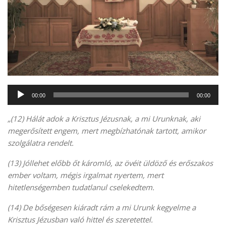
Audió
00:00
00:00
lejátszó
„(12) Hálát adok a Krisztus Jézusnak, a mi Urunknak, aki
megerősített engem, mert megbízhatónak tartott, amikor
szolgálatra rendelt.
(13) Jóllehet előbb őt káromló, az övéit üldöző és erőszakos
ember voltam, mégis irgalmat nyertem, mert
hitetlenségemben tudatlanul cselekedtem.
(14) De bőségesen kiáradt rám a mi Urunk kegyelme a
Krisztus Jézusban való hittel és szeretettel.