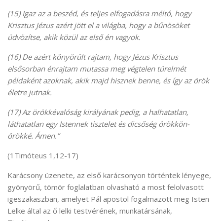
(15) Igaz az a beszéd, és teljes elfogadásra méltó, hogy
Krisztus Jézus azért jött el a világba, hogy a bűnösöket
üdvözítse, akik közül az első én vagyok.
(16) De azért könyörült rajtam, hogy Jézus Krisztus
elsősorban énrajtam mutassa meg végtelen türelmét
példaként azoknak, akik majd hisznek benne, és így az örök
életre jutnak.
(17) Az örökkévalóság királyának pedig, a halhatatlan,
láthatatlan egy Istennek tisztelet és dicsőség örökkön-
örökké. Ámen.”
(1Timóteus 1,12-17)
Karácsony üzenete, az első karácsonyon történtek lényege,
gyönyörű, tömör foglalatban olvasható a most felolvasott
igeszakaszban, amelyet Pál apostol fogalmazott meg Isten
Lelke által az ő lelki testvérének, munkatársának,