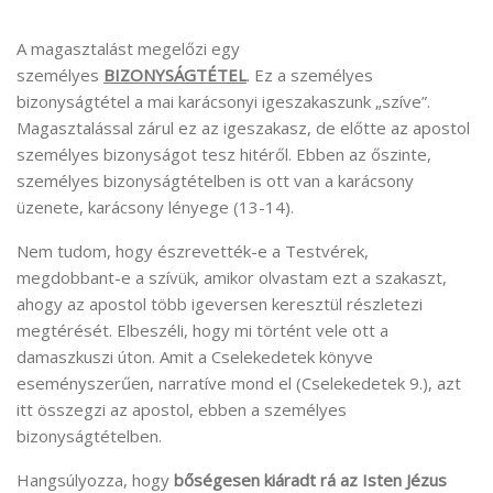
A magasztalást megelőzi egy
személyes
BIZONYSÁGTÉTEL
. Ez a személyes
bizonyságtétel a mai karácsonyi igeszakaszunk „szíve”.
Magasztalással zárul ez az igeszakasz, de előtte az apostol
személyes bizonyságot tesz hitéről. Ebben az őszinte,
személyes bizonyságtételben is ott van a karácsony
üzenete, karácsony lényege (13-14).
Nem tudom, hogy észrevették-e a Testvérek,
megdobbant-e a szívük, amikor olvastam ezt a szakaszt,
ahogy az apostol több igeversen keresztül részletezi
megtérését. Elbeszéli, hogy mi történt vele ott a
damaszkuszi úton. Amit a Cselekedetek könyve
eseményszerűen, narratíve mond el (Cselekedetek 9.), azt
itt összegzi az apostol, ebben a személyes
bizonyságtételben.
Hangsúlyozza, hogy
bőségesen kiáradt rá az Isten Jézus