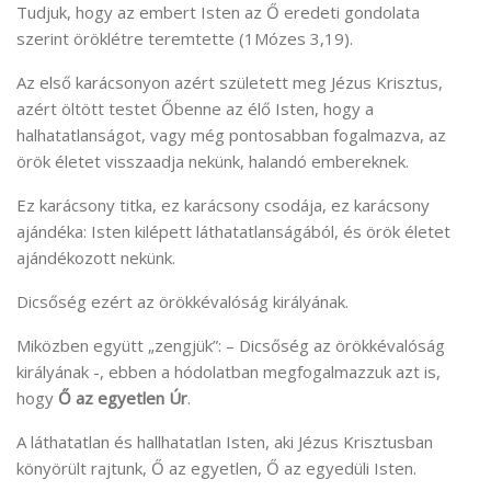
Tudjuk, hogy az embert Isten az Ő eredeti gondolata
szerint öröklétre teremtette (1Mózes 3,19).
Az első karácsonyon azért született meg Jézus Krisztus,
azért öltött testet Őbenne az élő Isten, hogy a
halhatatlanságot, vagy még pontosabban fogalmazva, az
örök életet visszaadja nekünk, halandó embereknek.
Ez karácsony titka, ez karácsony csodája, ez karácsony
ajándéka: Isten kilépett láthatatlanságából, és örök életet
ajándékozott nekünk.
Dicsőség ezért az örökkévalóság királyának.
Miközben együtt „zengjük”: – Dicsőség az örökkévalóság
királyának -, ebben a hódolatban megfogalmazzuk azt is,
hogy
Ő az egyetlen Úr
.
A láthatatlan és hallhatatlan Isten, aki Jézus Krisztusban
könyörült rajtunk, Ő az egyetlen, Ő az egyedüli Isten.