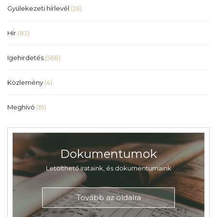
Gyülekezeti hírlevél
(26)
Hír
(83)
Igehirdetés
(568)
Közlemény
(4)
Meghívó
(19)
Dokumentumok
Letölthető irataink, és dokumentumaink
Tovább az oldalra