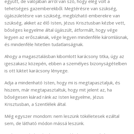
együtt, de valójában arról van szó, hogy elég volt a
tehetséges gazemberekből. Megtérésre van szükség,
újjászületésre van szükség, megbízható emberekre van
szükség, akiket az élő Isten, Jézus Krisztusban kézbe vett,
bőséges kegyelme által újjászült, átformált, hogy vége
legyen az erőszaknak, vége legyen mindenféle káromlásnak,
és mindenféle hitetlen tudatlanságnak.
Ahogy a magasztalásban kibomlott karácsony titka, úgy az
igeszakasz közepén, ebben a személyes bizonyságételben
is ott lüktet karácsony lényege.
Adja a mindenható Isten, hogy mi is megtapasztaljuk, és
hiszem, már megtapasztaltuk, hogy mit jelent az, ha
bőségesen kiárad ránk az Isten kegyelme, Jézus
Krisztusban, a Szentlélek által.
Még egyszer mondom: nem leszünk tökéletesek ezáltal
sem, de látható módon mássá leszünk.