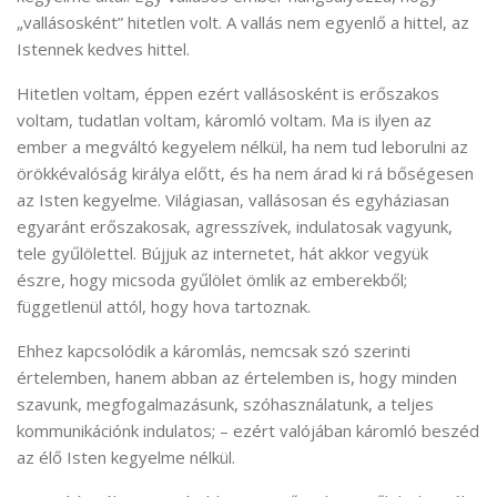
„vallásosként” hitetlen volt. A vallás nem egyenlő a hittel, az
Istennek kedves hittel.
Hitetlen voltam, éppen ezért vallásosként is erőszakos
voltam, tudatlan voltam, káromló voltam. Ma is ilyen az
ember a megváltó kegyelem nélkül, ha nem tud leborulni az
örökkévalóság királya előtt, és ha nem árad ki rá bőségesen
az Isten kegyelme. Világiasan, vallásosan és egyháziasan
egyaránt erőszakosak, agresszívek, indulatosak vagyunk,
tele gyűlölettel. Bújjuk az internetet, hát akkor vegyük
észre, hogy micsoda gyűlölet ömlik az emberekből;
függetlenül attól, hogy hova tartoznak.
Ehhez kapcsolódik a káromlás, nemcsak szó szerinti
értelemben, hanem abban az értelemben is, hogy minden
szavunk, megfogalmazásunk, szóhasználatunk, a teljes
kommunikációnk indulatos; – ezért valójában káromló beszéd
az élő Isten kegyelme nélkül.