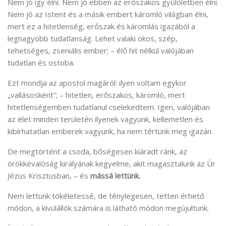
Nem jó így élni. Nem jó ebben az erőszakos gyűlöletben élni.
Nem jó az Istent és a másik embert káromló világban élni,
mert ez a hitetlenség, erőszak és káromlás igazából a
legnagyobb tudatlanság. Lehet valaki okos, szép,
tehetséges, zseniális ember; – élő hit nélkül valójában
tudatlan és ostoba.
Ezt mondja az apostol magáról: ilyen voltam egykor
„vallásosként”; – hitetlen, erőszakos, káromló, mert
hitetlenségemben tudatlanul cselekedtem. Igen, valójában
az élet minden területén ilyenek vagyunk, kellemetlen és
kibírhatatlan emberek vagyunk, ha nem tértünk meg igazán.
De megtörtént a csoda, bőségesen kiáradt ránk, az
örökkévalóság királyának kegyelme, akit magasztalunk az Úr
Jézus Krisztusban, – és
mássá lettünk.
Nem lettünk tökéletessé, de ténylegesen, tetten érhető
módon, a kívülállók számára is látható módon megújultunk.