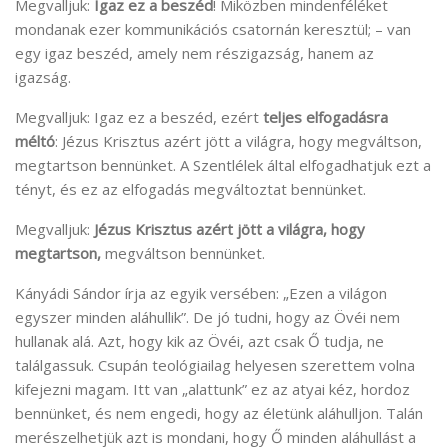
Megvalljuk:
Igaz ez a beszéd
! Miközben mindenféléket
mondanak ezer kommunikációs csatornán keresztül; – van
egy igaz beszéd, amely nem részigazság, hanem az
igazság.
Megvalljuk: Igaz ez a beszéd, ezért
teljes elfogadásra
méltó
: Jézus Krisztus azért jött a világra, hogy megváltson,
megtartson bennünket. A Szentlélek által elfogadhatjuk ezt a
tényt, és ez az elfogadás megváltoztat bennünket.
Megvalljuk:
Jézus Krisztus azért jött a világra, hogy
megtartson,
megváltson bennünket.
Kányádi Sándor írja az egyik versében: „Ezen a világon
egyszer minden aláhullik”. De jó tudni, hogy az Övéi nem
hullanak alá. Azt, hogy kik az Övéi, azt csak Ő tudja, ne
találgassuk. Csupán teológiailag helyesen szerettem volna
kifejezni magam. Itt van „alattunk” ez az atyai kéz, hordoz
bennünket, és nem engedi, hogy az életünk aláhulljon. Talán
merészelhetjük azt is mondani, hogy Ő minden aláhullást a