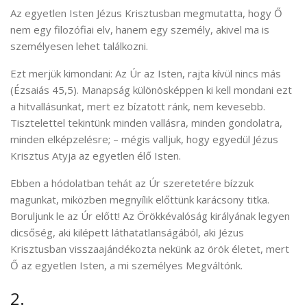
Az egyetlen Isten Jézus Krisztusban megmutatta, hogy Ő
nem egy filozófiai elv, hanem egy személy, akivel ma is
személyesen lehet találkozni.
Ezt merjük kimondani: Az Úr az Isten, rajta kívül nincs más
(Ézsaiás 45,5). Manapság különösképpen ki kell mondani ezt
a hitvallásunkat, mert ez bízatott ránk, nem kevesebb.
Tisztelettel tekintünk minden vallásra, minden gondolatra,
minden elképzelésre; – mégis valljuk, hogy egyedül Jézus
Krisztus Atyja az egyetlen élő Isten.
Ebben a hódolatban tehát az Úr szeretetére bízzuk
magunkat, miközben megnyílik előttünk karácsony titka.
Boruljunk le az Úr előtt! Az Örökkévalóság királyának legyen
dicsőség, aki kilépett láthatatlanságából, aki Jézus
Krisztusban visszaajándékozta nekünk az örök életet, mert
Ő az egyetlen Isten, a mi személyes Megváltónk.
2.