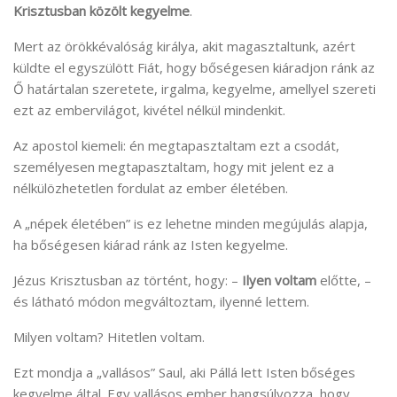
Krisztusban közölt kegyelme
.
Mert az örökkévalóság királya, akit magasztaltunk, azért
küldte el egyszülött Fiát, hogy bőségesen kiáradjon ránk az
Ő határtalan szeretete, irgalma, kegyelme, amellyel szereti
ezt az embervilágot, kivétel nélkül mindenkit.
Az apostol kiemeli: én megtapasztaltam ezt a csodát,
személyesen megtapasztaltam, hogy mit jelent ez a
nélkülözhetetlen fordulat az ember életében.
A „népek életében” is ez lehetne minden megújulás alapja,
ha bőségesen kiárad ránk az Isten kegyelme.
Jézus Krisztusban az történt, hogy: –
Ilyen voltam
előtte, –
és látható módon megváltoztam, ilyenné lettem.
Milyen voltam? Hitetlen voltam.
Ezt mondja a „vallásos” Saul, aki Pállá lett Isten bőséges
kegyelme által. Egy vallásos ember hangsúlyozza, hogy