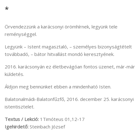
*
Örvendezzünk a karácsonyi örömhírnek, legyünk tele
reménységgel.
Legyünk – Istent magasztaló, – személyes bizonyságtételt
továbbadó, – bátor hitvallást mondó keresztyének.
2016. karácsonyán ez életbevágóan fontos üzenet, már-már
küldetés.
Áldjon meg bennünket ebben a mindenható Isten.
Balatonalmádi-Balatonfűzfő, 2016. december 25. karácsonyi
istentisztelet.
Textus / Lekció:
1Timóteus 01,12-17
Igehirdető:
Steinbach József