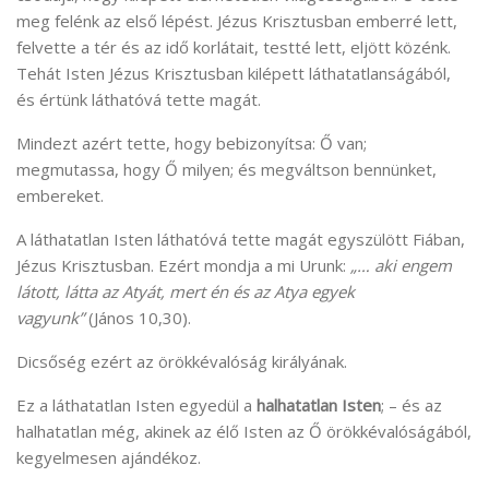
meg felénk az első lépést. Jézus Krisztusban emberré lett,
felvette a tér és az idő korlátait, testté lett, eljött közénk.
Tehát Isten Jézus Krisztusban kilépett láthatatlanságából,
és értünk láthatóvá tette magát.
Mindezt azért tette, hogy bebizonyítsa: Ő van;
megmutassa, hogy Ő milyen; és megváltson bennünket,
embereket.
A láthatatlan Isten láthatóvá tette magát egyszülött Fiában,
Jézus Krisztusban. Ezért mondja a mi Urunk:
„… aki engem
látott, látta az Atyát, mert én és az Atya egyek
vagyunk”
(János 10,30).
Dicsőség ezért az örökkévalóság királyának.
Ez a láthatatlan Isten egyedül a
halhatatlan Isten
; – és az
halhatatlan még, akinek az élő Isten az Ő örökkévalóságából,
kegyelmesen ajándékoz.