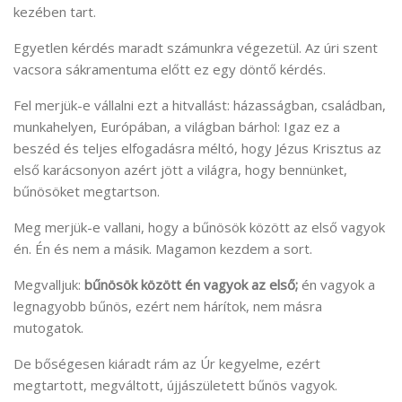
kezében tart.
Egyetlen kérdés maradt számunkra végezetül. Az úri szent
vacsora sákramentuma előtt ez egy döntő kérdés.
Fel merjük-e vállalni ezt a hitvallást: házasságban, családban,
munkahelyen, Európában, a világban bárhol: Igaz ez a
beszéd és teljes elfogadásra méltó, hogy Jézus Krisztus az
első karácsonyon azért jött a világra, hogy bennünket,
bűnösöket megtartson.
Meg merjük-e vallani, hogy a bűnösök között az első vagyok
én. Én és nem a másik. Magamon kezdem a sort.
Megvalljuk:
bűnösök között én vagyok az első;
én vagyok a
legnagyobb bűnös, ezért nem hárítok, nem másra
mutogatok.
De bőségesen kiáradt rám az Úr kegyelme, ezért
megtartott, megváltott, újjászületett bűnös vagyok.