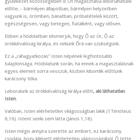
gyülekezet közösségében is Őt magasztalva leborulhatunk
előtte; – bármilyen állapotban, bármilyen helyzetben
vagyunk is, örömben, bánatban, próbatételek között,
egészségesen, vagy betegen, fiatalként, vagy idősen.
Ebben a hódolatban elismerjük, hogy Ő az Úr, Ő az
örökkévalóság királya, és nekünk Őrá van szükségünk.
Ez a „ráhagyatkozás” Isten népének legfontosabb
tulajdonsága. Hódolatunk során, ha ennek a magasztalásnak
egyes elemeit sorra vesszük, közben kibomlik előttünk
karácsony titka.
Leborulunk az örökkévalóság királya előtt
, aki láthatatlan
Isten
.
Valóban, Isten elérhetetlen világosságban lakik (1Timóteus
6,16). Istent senki sem látta (János 1,18).
Isten mégis annyira szerette az embert, ez karácsony
csodája, hogy kilépett elérhetetlen világosságából. Ő tette