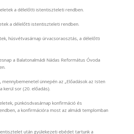
eletek a délelőtti istentiszteleti rendben.
etek a délelőtti istentiszteleti rendben.
etek, húsvétvasárnap úrvacsoraosztás, a délelőtti
endesnap a Balatonalmádi Nádas Református Óvoda
en.
r, mennybemenetel ünnepén az „Előadások az Isten
kerül sor (20. előadás).
eletek, pünkösdvasárnap konfirmáció és
i rendben, a konfirmációra most az almádi templomban
tentisztelet után gyülekezeti ebédet tartunk a