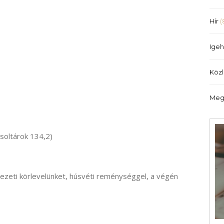
Hír
(
Igeh
Köz
Meg
soltárok 134,2)
kezeti körlevelünket, húsvéti reménységgel, a végén