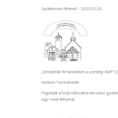
Gyülekezeti hírlevél – 2023.02.20.
„Emeljétek fel kezeteket a szentély felé!”
(Z
Kedves Testvéreink!
Fogadják a böjti időszakra készülve gyüle
egy rövid áhítattal.