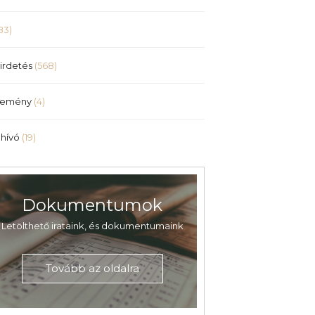
83)
irdetés
(568)
lemény
(4)
hívó
(19)
Dokumentumok
Letölthető irataink, és dokumentumaink
Tovább az oldalra