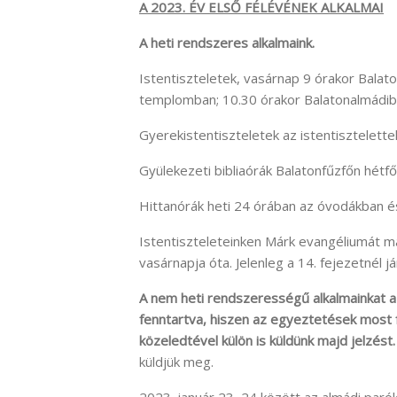
A 2023. ÉV ELSŐ FÉLÉVÉNEK ALKALMAI
A heti rendszeres alkalmaink.
Istentiszteletek, vasárnap 9 órakor Balat
templomban; 10.30 órakor Balatonalmádib
Gyerekistentiszteletek az istentisztelette
Gyülekezeti bibliaórák Balatonfűzfőn hétf
Hittanórák heti 24 órában az óvodákban és
Istentiszteleteinken Márk evangéliumát 
vasárnapja óta. Jelenleg a 14. fejezetnél já
A nem heti rendszerességű alkalmainkat az
fenntartva, hiszen az egyeztetések most f
közeledtével külön is küldünk majd jelzést
küldjük meg.