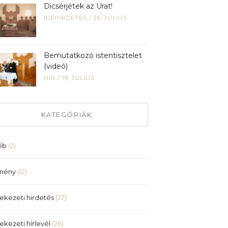
Dicsérjétek az Urat!
IGEHIRDETÉS
/
26, JÚLIUS
Bemutatkozó istentisztelet
(videó)
HÍR
/
19, JÚLIUS
KATEGÓRIÁK
éb
(2)
mény
(12)
ekezeti hirdetés
(27)
ekezeti hírlevél
(26)