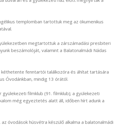
ia udvarán és a gyülekezeti ház előtt megnyírták a
angélikus templomban tartottuk meg az ökumenikus
tával.
yülekezetben megtartottuk a zárszámadási presbiteri
ányunk beszámolóját, valamint a Balatonalmádi Nádas
kéthetente fenntartói találkozóra és áhítat tartására
us Óvodánkban, mindig 13 órától.
gyülekezeti filmklub (91. filmklub); a gyülekezeti
alkalom még egyeztetés alatt áll, időben hírt adunk a
, az óvodások húsvétra készülő alkalma a balatonalmádi