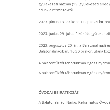
gyülekezeti házban (19. gyülekezeti ebéd).
adunk a részletekről.
2023. június 19–23 között napközis hittan
2023. június 29–július 2 között gyülekezeti
2023. augusztus 20-án, a Balatonalmádi és
Balatonalmádiban, 10.30 órakor, utána köz
A balatonfűzfői táborunkban egész nyáron
A balatonfűzfői táborunkban egész nyáron
ÓVODAI BEIRATKOZÁS
A Balatonalmádi Nádas Református Óvodába