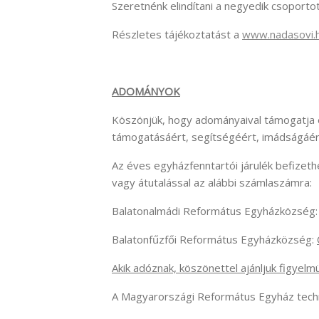
Szeretnénk elindítani a negyedik csoportot 
Részletes tájékoztatást a
www.nadasovi.
ADOMÁNYOK
Köszönjük, hogy adományaival támogatja
támogatásáért, segítségéért, imádságáér
Az éves egyházfenntartói járulék befizeth
vagy átutalással az alábbi számlaszámra:
Balatonalmádi Református Egyházközség
Balatonfűzfői Református Egyházközség:
Akik adóznak, köszönettel ajánljuk figyel
A Magyarországi Református Egyház techn