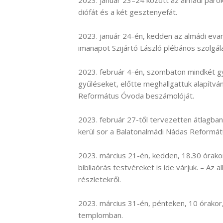
2023. január 23–24 között az almádi parók
diófát és a két gesztenyefát.
2023. január 24-én, kedden az almádi ev
imanapot Szijártó László plébános szolgála
2023. február 4-én, szombaton mindkét g
gyűléseket, előtte meghallgattuk alapítv
Református Óvoda beszámolóját.
2023. február 27-től tervezetten átlagban 
kerül sor a Balatonalmádi Nádas Reformát
2023. március 21-én, kedden, 18.30 órakor 
bibliaórás testvéreket is ide várjuk. – Az 
részletekről.
2023. március 31-én, pénteken, 10 órakor
templomban.