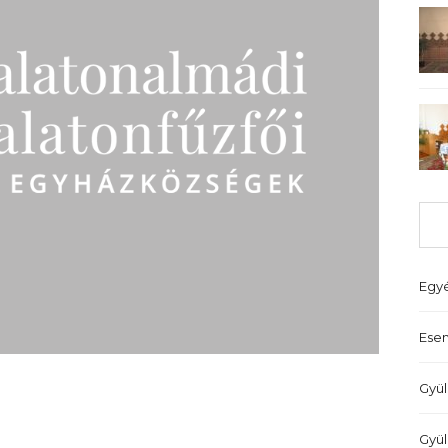
Egy
Ese
Gyül
Gyül