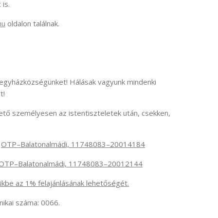
is.
hu
oldalon találnak.
 egyházközségünket! Hálásak vagyunk mindenki
t!
ető személyesen az istentiszteletek után, csekken,
:
OTP–Balatonalmádi, 11748083–20014184
OTP–Balatonalmádi, 11748083–20012144
mükbe az 1% felajánlásának lehetőségét.
ikai száma: 0066.