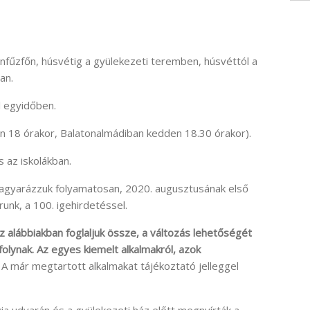
onfűzfőn, húsvétig a gyülekezeti teremben, húsvéttól a
an.
l egyidőben.
őn 18 órakor, Balatonalmádiban kedden 18.30 órakor).
 az iskolákban.
magyarázzuk folyamatosan, 2020. augusztusának első
runk, a 100. igehirdetéssel.
 alábbiakban foglaljuk össze, a változás lehetőségét
olynak.
Az egyes kiemelt alkalmakról, azok
.
A már megtartott alkalmakat tájékoztató jelleggel