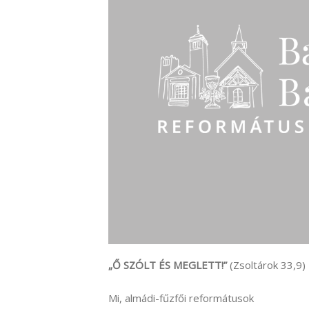
„Ő SZÓLT ÉS MEGLETT!”
(Zsoltárok 33,9)
Mi, almádi-fűzfői reformátusok