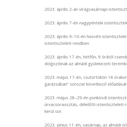
2023. április 2-án virágvasárnapi istentiszt
2023. április 7-én nagypénteki istentisztel
2023. április 9–10-én húsvéti istentisztel
istentiszteleti rendben.
2023. április 17-én, hétfőn, 9 órától cs
dolgozóinak az almádi gyülekezeti teremb
2023. május 17-én, csütörtökön 18 órako
garázsában” sorozat következő előadására 
2023. május 28–29-én pünkösdi istentiszt
úrvacsoraosztás, délelőtti istentisztelet
kerül sor.
2023. június 11-én, vasárnap, az almádi is