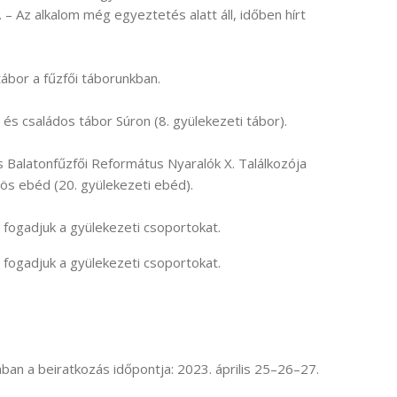
 – Az alkalom még egyeztetés alatt áll, időben hírt
tábor a fűzfői táborunkban.
 és családos tábor Súron (8. gyülekezeti tábor).
 Balatonfűzfői Református Nyaralók X. Találkozója
ös ebéd (20. gyülekezeti ebéd).
 fogadjuk a gyülekezeti csoportokat.
 fogadjuk a gyülekezeti csoportokat.
n a beiratkozás időpontja: 2023. április 25–26–27.