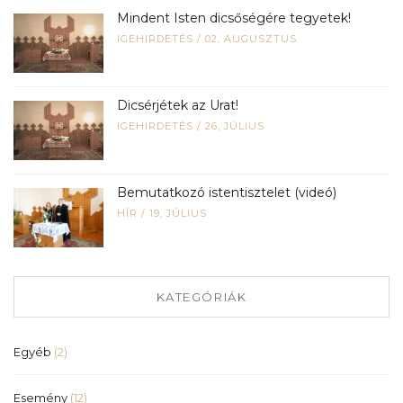
Mindent Isten dicsőségére tegyetek!
IGEHIRDETÉS
/
02, AUGUSZTUS
Dicsérjétek az Urat!
IGEHIRDETÉS
/
26, JÚLIUS
Bemutatkozó istentisztelet (videó)
HÍR
/
19, JÚLIUS
KATEGÓRIÁK
Egyéb
(2)
Esemény
(12)