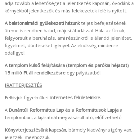
adja tovább a lehetőséget a jelentkezés kapcsán, óvodánk a
környékből jelentkezők és más felekezetek felé is nyitott.
A balatonalmádi gyülekezeti házunk
teljes befejezésének
üteme is rendben halad, májusi átadással. Hála az Úrnak,
felgyorsult a beruházás, ami részünkről is állandó jelenlétet,
figyelmet, döntéseket igényel. Az elnökség mindenre
odafigyel.
A templom külső felújítására (templom és parókia héjazat)
15 millió Ft áll rendelkezésre
egy pályázatból.
IRATTERJESZTÉS
Felhívjuk figyelmüket
internetes felületeinkre.
A
Dunántúli Református Lap
és a
Reformátusok Lapja
a
templomban, a kijáratnál megvásárolható, előfizethető.
Könyvterjesztésünk kapcsán,
bármely kiadványra igény van,
jelezzék, meghozzuk.