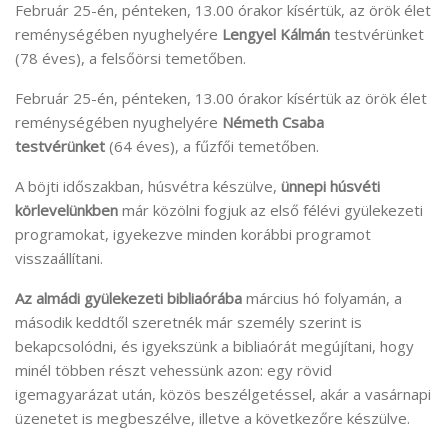
Február 25-én, pénteken, 13.00 órakor kísértük, az örök élet
reménységében nyughelyére
Lengyel Kálmán
testvérünket
(78 éves), a felsőörsi temetőben.
Február 25-én, pénteken, 13.00 órakor kísértük az örök élet
reménységében nyughelyére
Németh Csaba
testvérünket
(64 éves), a fűzfői temetőben.
A böjti időszakban, húsvétra készülve,
ünnepi húsvéti
körlevelünkben
már közölni fogjuk az első félévi gyülekezeti
programokat, igyekezve minden korábbi programot
visszaállítani.
Az almádi gyülekezeti bibliaórába
március hó folyamán, a
második keddtől szeretnék már személy szerint is
bekapcsolódni, és igyekszünk a bibliaórát megújítani, hogy
minél többen részt vehessünk azon: egy rövid
igemagyarázat után, közös beszélgetéssel, akár a vasárnapi
üzenetet is megbeszélve, illetve a következőre készülve.