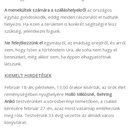
A menekültek számára a szálláshelyekről
az országos
egyház gondoskodik, eddig minden rászorulót el tudtunk
helyezni. Ha ezen a területen is konkrét segítségre lesz
szükség, jelentkezni fogunk.
Ne felejtkezzünk el
egymásról, az imádság erejéről, és arról
sem, hogy Isten a történelem Ura, aki soha nem hagy el
bennünket, még akkor sem, ha éppen elhagyatottnak
látszunk.
KIEMELT HIRDETÉSEK
Február 18-án, pénteken, 13.00 órakor kísértük, az örök élet
reménységében nyughelyére
Holló Miklósné, Behring
Anikó
testvérünket a vörösberényi temetőben, a család
kérésére február 27-én, azaz most vasárnap emlékezünk
meg róla. Testvérünk 33 évig vezette az almádi városi
könyvtárat.