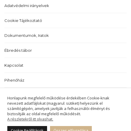
Adatvédelmi irányelvek
Cookie Tájékoztató
Dokumentumok, Iratok
Ébredés tábor
Kapcsolat
Pihenőház
Történetünk
Honlapunk megfelelő működése érdekében Cookie-knak
nevezett adatfájlokat (magyarul: sütiket) helyezünk el
számítógépén, amelyek javítják a felhasználói élményt és
biztosítják az oldal megfelelő működését.
A részletekről itt olvashat.
2022 © BALATONALMÁDI ÉS BALATONFŰZFŐI
REFORMÁTUS EGYHÁZKÖZSÉGEK -
Cookie Beállítások
Összes elfogadása