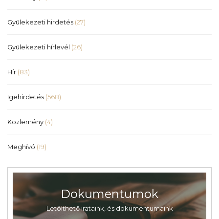
Gyülekezeti hirdetés
(27)
Gyülekezeti hírlevél
(26)
Hír
(83)
Igehirdetés
(568)
Közlemény
(4)
Meghívó
(19)
Dokumentumok
Letölthető irataink, és dokumentumaink