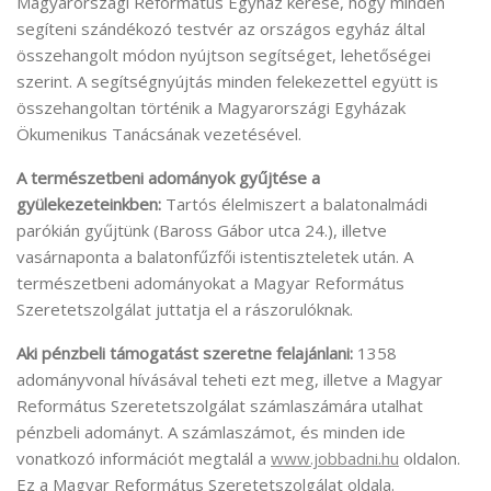
Magyarországi Református Egyház kérése, hogy minden
segíteni szándékozó testvér az országos egyház által
összehangolt módon nyújtson segítséget, lehetőségei
szerint. A segítségnyújtás minden felekezettel együtt is
összehangoltan történik a Magyarországi Egyházak
Ökumenikus Tanácsának vezetésével.
A természetbeni adományok gyűjtése a
gyülekezeteinkben:
Tartós élelmiszert a balatonalmádi
parókián gyűjtünk (Baross Gábor utca 24.), illetve
vasárnaponta a balatonfűzfői istentiszteletek után. A
természetbeni adományokat a Magyar Református
Szeretetszolgálat juttatja el a rászorulóknak.
Aki pénzbeli támogatást szeretne felajánlani:
1358
adományvonal hívásával teheti ezt meg, illetve a Magyar
Református Szeretetszolgálat számlaszámára utalhat
pénzbeli adományt. A számlaszámot, és minden ide
vonatkozó információt megtalál a
www.jobbadni.hu
oldalon.
Ez a Magyar Református Szeretetszolgálat oldala.