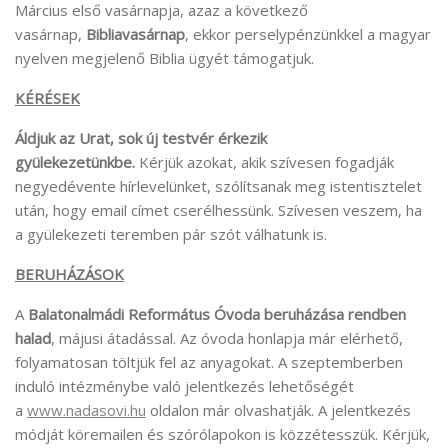
Március első vasárnapja, azaz a következő
vasárnap,
Bibliavasárnap
, ekkor perselypénzünkkel a magyar
nyelven megjelenő Biblia ügyét támogatjuk.
KÉRÉSEK
Áldjuk az Urat, sok új testvér érkezik
gyülekezetünkbe.
Kérjük azokat, akik szívesen fogadják
negyedévente hírlevelünket, szólítsanak meg istentisztelet
után, hogy email címet cserélhessünk. Szívesen veszem, ha
a gyülekezeti teremben pár szót válhatunk is.
BERUHÁZÁSOK
A
Balatonalmádi Református Óvoda beruházása rendben
halad
, májusi átadással. Az óvoda honlapja már elérhető,
folyamatosan töltjük fel az anyagokat. A szeptemberben
induló intézménybe való jelentkezés lehetőségét
a
www.nadasovi.hu
oldalon már olvashatják. A jelentkezés
módját köremailen és szórólapokon is közzétesszük. Kérjük,