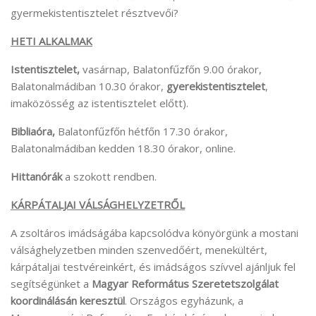
gyermekistentisztelet résztvevői?
HETI ALKALMAK
Istentisztelet,
vasárnap, Balatonfűzfőn 9.00 órakor,
Balatonalmádiban 10.30 órakor,
gyerekistentisztelet
,
imaközösség az istentisztelet előtt).
Bibliaóra,
Balatonfűzfőn hétfőn 17.30 órakor,
Balatonalmádiban kedden 18.30 órakor, online.
Hittanórák
a szokott rendben.
KÁRPÁTALJAI VÁLSÁGHELYZETRŐL
A zsoltáros imádságába kapcsolódva könyörgünk a mostani
válsághelyzetben minden szenvedőért, menekültért,
kárpátaljai testvéreinkért, és imádságos szívvel ajánljuk fel
segítségünket a
Magyar Református Szeretetszolgálat
koordinálásán keresztül
. Országos egyházunk, a