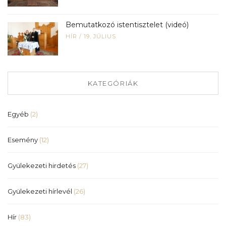
Bemutatkozó istentisztelet (videó)
HÍR
/
19, JÚLIUS
KATEGÓRIÁK
Egyéb
(2)
Esemény
(12)
Gyülekezeti hirdetés
(27)
Gyülekezeti hírlevél
(26)
Hír
(83)