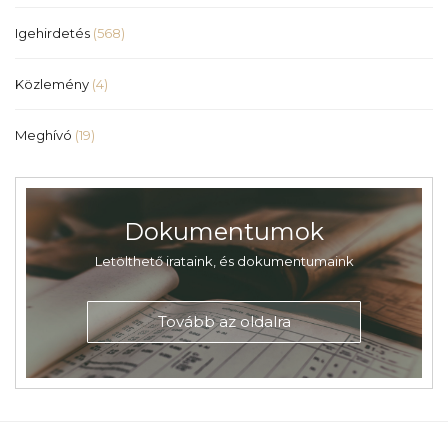
Igehirdetés
(568)
Közlemény
(4)
Meghívó
(19)
Dokumentumok
Letölthető irataink, és dokumentumaink
Tovább az oldalra