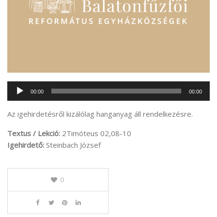
Audió
00:00
00:00
lejátszó
Az igehirdetésről kizálólag hanganyag áll rendelkezésre.
Textus / Lekció:
2Timóteus 02,08-10
Igehirdető:
Steinbach József
0