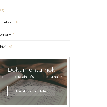
83)
irdetés
(568)
lemény
(4)
hívó
(19)
Dokumentumok
Letölthető irataink, és dokumentumaink
Tovább az oldalra