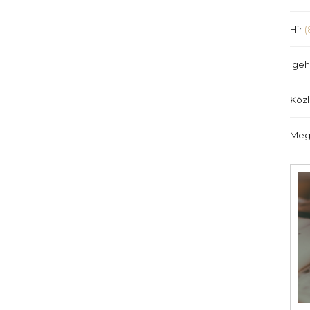
Hír
(
Igeh
Köz
Meg