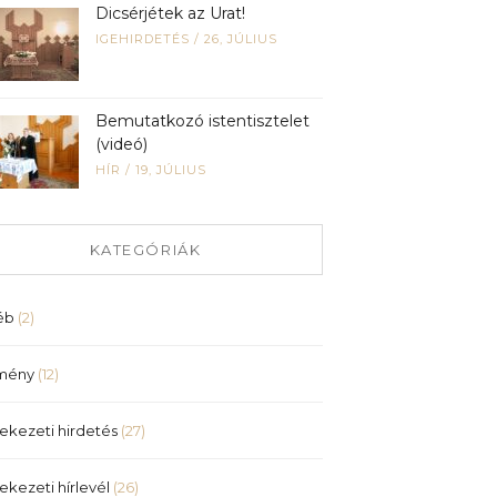
Dicsérjétek az Urat!
IGEHIRDETÉS
/
26, JÚLIUS
Bemutatkozó istentisztelet
(videó)
HÍR
/
19, JÚLIUS
KATEGÓRIÁK
éb
(2)
mény
(12)
ekezeti hirdetés
(27)
ekezeti hírlevél
(26)