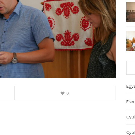
Egy
0
Ese
Gyül
Gyül