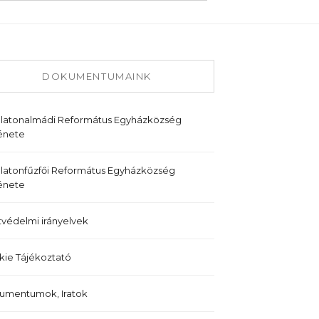
DOKUMENTUMAINK
alatonalmádi Református Egyházközség
énete
latonfűzfői Református Egyházközség
énete
védelmi irányelvek
ie Tájékoztató
umentumok, Iratok