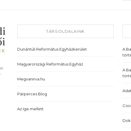
TÁRSOLDALAINK
Dunántúli Református Egyházkerület
A B
tört
Magyarországi Református Egyház
ss
A Ba
-
tört
Megvanirva.hu
Adat
Párperces Blog
Cook
Az Ige mellett
Dok