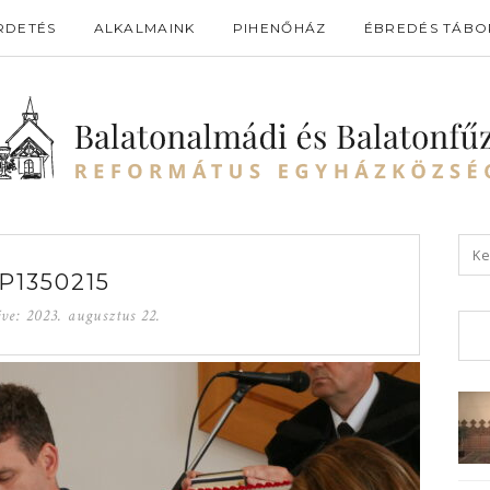
RDETÉS
ALKALMAINK
PIHENŐHÁZ
ÉBREDÉS TÁBO
P1350215
éve:
2023. augusztus 22.