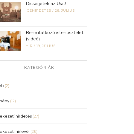
Dicsérjétek az Urat!
IGEHIRDETÉS
/
26, JÚLIUS
Bemutatkozó istentisztelet
(videó)
HÍR
/
19, JÚLIUS
KATEGÓRIÁK
éb
(2)
mény
(12)
ekezeti hirdetés
(27)
ekezeti hírlevél
(26)