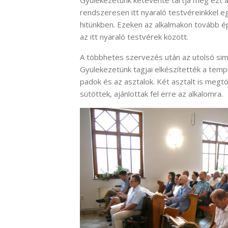
Gyülekezetünk kétévente tartja meg ezt a
rendszeresen itt nyaraló testvéreinkkel e
hitünkben. Ezeken az alkalmakon tovább ép
az itt nyaraló testvérek között.
A többhetes szervezés után az utolsó sim
Gyülekezetünk tagjai elkészítették a tem
padok és az asztalok. Két asztalt is megt
sütöttek, ajánlottak fel erre az alkalomra.