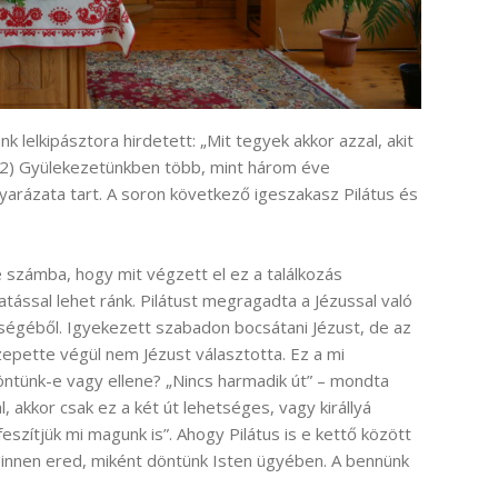
 lelkipásztora hirdetett: „Mit tegyek akkor azzal, akit
12) Gyülekezetünkben több, mint három éve
rázata tart. A soron következő igeszakasz Pilátus és
e számba, hogy mit végzett el ez a találkozás
atással lehet ránk. Pilátust megragadta a Jézussal való
lségéből. Igyekezett szabadon bocsátani Jézust, de az
epette végül nem Jézust választotta. Ez a mi
öntünk-e vagy ellene? „Nincs harmadik út” – mondta
l, akkor csak ez a két út lehetséges, vagy királlyá
szítjük mi magunk is”. Ahogy Pilátus is e kettő között
innen ered, miként döntünk Isten ügyében. A bennünk