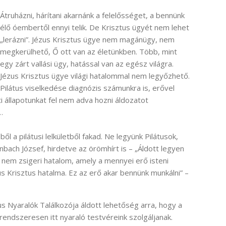
Átruházni, hárítani akarnánk a felelősséget, a bennünk
élő óembertől ennyi telik. De Krisztus ügyét nem lehet
„lerázni”. Jézus Krisztus ügye nem magánügy, nem
megkerülhető, Ő ott van az életünkben. Több, mint
egy zárt vallási ügy, hatással van az egész világra.
Jézus Krisztus ügye világi hatalommal nem legyőzhető.
Pilátus viselkedése diagnózis számunkra is, erővel
ti állapotunkat fel nem adva hozni áldozatot
…
 a pilátusi lelkületből fakad. Ne legyünk Pilátusok,
ach József, hirdetve az örömhírt is – „Áldott legyen
 nem zsigeri hatalom, amely a mennyei erő isteni
 Krisztus hatalma. Ez az erő akar bennünk munkálni” –
s Nyaralók Találkozója áldott lehetőség arra, hogy a
 rendszeresen itt nyaraló testvéreink szolgáljanak.