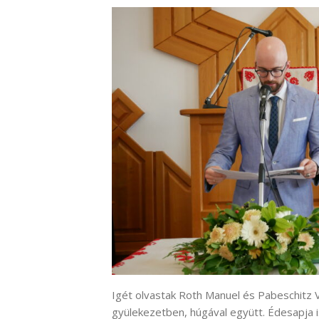
Igét olvastak Roth Manuel és Pabeschitz Vi
gyülekezetben, húgával együtt. Édesapja i