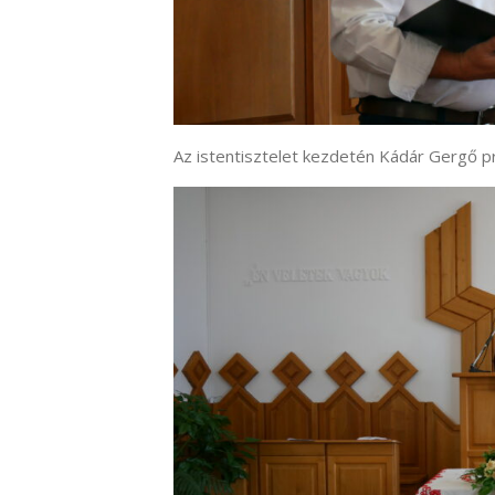
Az istentisztelet kezdetén Kádár Gergő p