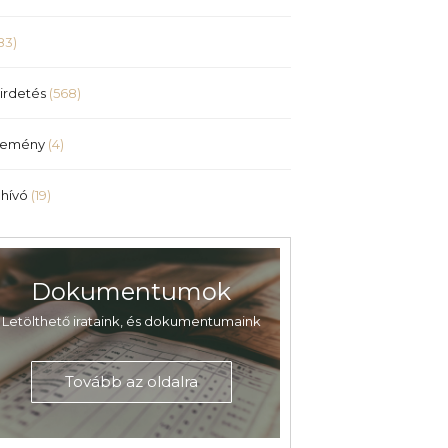
83)
irdetés
(568)
lemény
(4)
hívó
(19)
Dokumentumok
Letölthető irataink, és dokumentumaink
Tovább az oldalra