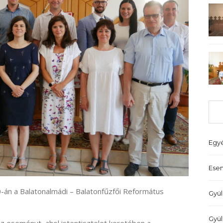
Egy
Ese
20-án a Balatonalmádi – Balatonfűzfői Református
Gyül
Gyül