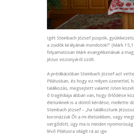
Igét Steinbach József püspök, gyülekezetünk
a zsidók királyának mondotok?” (Márk 15,
folyamatosan Márk evangéliumának a magya
Jézus viszonyáról szólt.
A prédikációban Steinbach József azt vett
Pilátusban, és hogy ez milyen üzenettel, h
találkozás, megsejtett valamit Isten köze
ő tragédiája abban van, hogy őrlődése köz
életünknek is a döntő kérdése, mellette d
Steinbach József – „ha találkoztunk Jézussa
koronázzuk Őt a mi életünkben, vagy megfe
vergődött, úgy ma is minden nyomorúság 
lévő Pilátusra világít rá az ige.