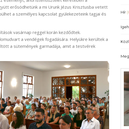
z eseményt, ahol istentisztelet keretében a
gyütt erősödhetünk a mi Urunk Jézus Krisztusba vetett
Hír
(
ülhet a személyes kapcsolat gyülekezeteink tagjai és
Igeh
ítások vasárnap reggel korán kezdődtek.
plomudvart a vendégek fogadására. Helyükre kerültek a
Köz
öltött a sütemények garmadája, amit a testvérek
Meg