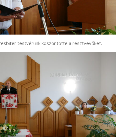
resbiter testvérünk köszöntötte a résztvevőket.