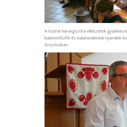
A tízórai harangszóra elkezdtek gyülekezn
balatonfűzfői és balatonalmádi nyaralók és
Krisztusban.