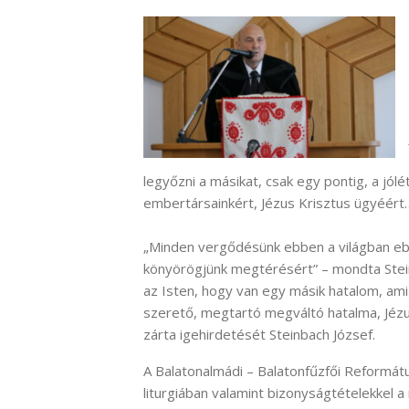
legyőzni a másikat, csak egy pontig, a jólé
embertársainkért, Jézus Krisztus ügyéért
„Minden vergődésünk ebben a világban ebből
könyörögjünk megtérésért” – mondta Steinb
az Isten, hogy van egy másik hatalom, ami
szerető, megtartó megváltó hatalma, Jézus
zárta igehirdetését Steinbach József.
A Balatonalmádi – Balatonfűzfői Reformátu
liturgiában valamint bizonyságtételekkel a