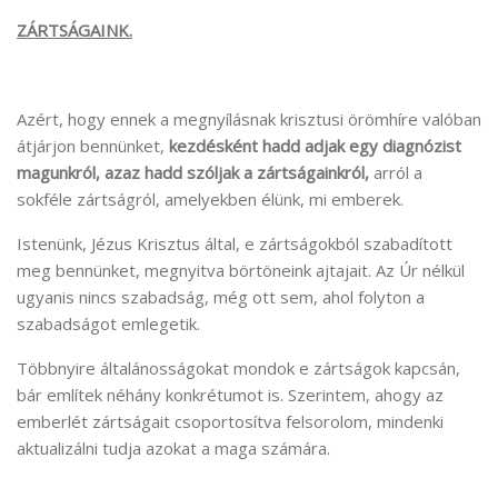
ZÁRTSÁGAINK.
Azért, hogy ennek a megnyílásnak krisztusi örömhíre valóban
átjárjon bennünket,
kezdésként hadd adjak egy diagnózist
magunkról, azaz hadd szóljak a zártságainkról,
arról a
sokféle zártságról, amelyekben élünk, mi emberek.
Istenünk, Jézus Krisztus által, e zártságokból szabadított
meg bennünket, megnyitva börtöneink ajtajait. Az Úr nélkül
ugyanis nincs szabadság, még ott sem, ahol folyton a
szabadságot emlegetik.
Többnyire általánosságokat mondok e zártságok kapcsán,
bár említek néhány konkrétumot is. Szerintem, ahogy az
emberlét zártságait csoportosítva felsorolom, mindenki
aktualizálni tudja azokat a maga számára.