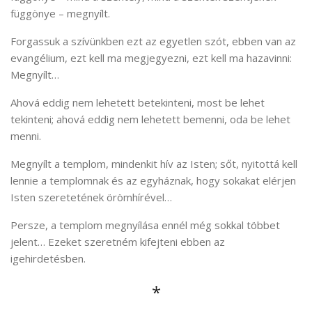
függönye – megnyílt.
Forgassuk a szívünkben ezt az egyetlen szót, ebben van az
evangélium, ezt kell ma megjegyezni, ezt kell ma hazavinni:
Megnyílt…
Ahová eddig nem lehetett betekinteni, most be lehet
tekinteni; ahová eddig nem lehetett bemenni, oda be lehet
menni.
Megnyílt a templom, mindenkit hív az Isten; sőt, nyitottá kell
lennie a templomnak és az egyháznak, hogy sokakat elérjen
Isten szeretetének örömhírével…
Persze, a templom megnyílása ennél még sokkal többet
jelent… Ezeket szeretném kifejteni ebben az
igehirdetésben.
*