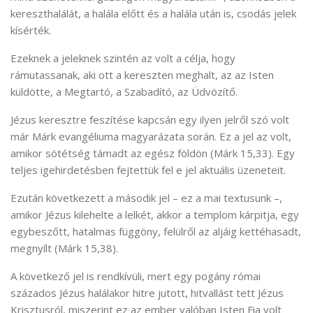
kereszthalálát, a halála előtt és a halála után is, csodás jelek
kísérték.
Ezeknek a jeleknek szintén az volt a célja, hogy
rámutassanak, aki ott a kereszten meghalt, az az Isten
küldötte, a Megtartó, a Szabadító, az Üdvözítő.
Jézus keresztre feszítése kapcsán egy ilyen jelről szó volt
már Márk evangéliuma magyarázata során. Ez a jel az volt,
amikor sötétség támadt az egész földön (Márk 15,33). Egy
teljes igehirdetésben fejtettük fel e jel aktuális üzeneteit.
Ezután következett a második jel – ez a mai textusunk –,
amikor Jézus kilehelte a lelkét, akkor a templom kárpitja, egy
egybeszőtt, hatalmas függöny, felülről az aljáig kettéhasadt,
megnyílt (Márk 15,38).
A következő jel is rendkívüli, mert egy pogány római
százados Jézus halálakor hitre jutott, hitvallást tett Jézus
Krisztusról, miszerint ez az ember valóban Isten Fia volt