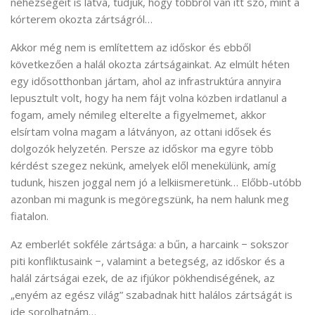
nehézségeit is látva, tudjuk, hogy többről van itt szó, mint a
kórterem okozta zártságról…
Akkor még nem is említettem az időskor és ebből
következően a halál okozta zártságainkat. Az elmúlt héten
egy idősotthonban jártam, ahol az infrastruktúra annyira
lepusztult volt, hogy ha nem fájt volna közben irdatlanul a
fogam, amely némileg elterelte a figyelmemet, akkor
elsírtam volna magam a látványon, az ottani idősek és
dolgozók helyzetén. Persze az időskor ma egyre több
kérdést szegez nekünk, amelyek elől menekülünk, amíg
tudunk, hiszen joggal nem jó a lelkiismeretünk… Előbb-utóbb
azonban mi magunk is megöregszünk, ha nem halunk meg
fiatalon.
Az emberlét sokféle zártsága: a bűn, a harcaink − sokszor
piti konfliktusaink −, valamint a betegség, az időskor és a
halál zártságai ezek, de az ifjúkor pökhendiségének, az
„enyém az egész világ” szabadnak hitt halálos zártságát is
ide sorolhatnám…