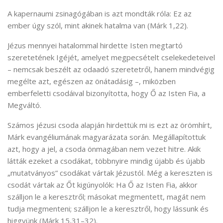
A kapernaumi zsinagógában is azt mondták róla: Ez az
ember úgy szól, mint akinek hatalma van (Márk 1,22).
Jézus mennyei hatalommal hirdette Isten megtartó
szeretetének Igéjét, amelyet megpecsételt cselekedeteivel
– nemcsak beszélt az odaadó szeretetről, hanem mindvégig
megélte azt, egészen az önátadásig –, miközben
emberfeletti csodáival bizonyította, hogy Ő az Isten Fia, a
Megváltó.
Számos jézusi csoda alapján hirdettük mi is ezt az örömhírt,
Márk evangéliumának magyarázata során. Megállapítottuk
azt, hogy a jel, a csoda önmagában nem vezet hitre. Akik
látták ezeket a csodákat, többnyire mindig újabb és újabb
„mutatványos” csodákat vártak Jézustól. Még a kereszten is
csodát vártak az Őt kigúnyolók: Ha Ő az Isten Fia, akkor
szálljon le a keresztről; másokat megmentett, magát nem
tudja megmenteni; szálljon le a keresztről, hogy lássunk és
higgyünk (Márk 15,31–32).