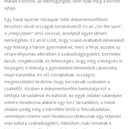
marad a börtön, az életfogytiglan, nem nyílik meg a börtön
ajtaja.
Egy fiatal riporter házaspár több dokumentumfilmet
készített távoli országok történéseiről. Ez az „On the spot”,
a „Helyszínen” című sorozat, amelyből egyet láttam
nemrégiben. Ez arról szólt, hogy Szaúd-Arábiából elmenekült
egy feleség a három gyermekével, mert a férje, küzdve az
ottani elnyomás ellenében a szabadságjogokért, börtönbe
került, megkínozták, és lehetséges, hogy még a kivégzés is
fenyegeti. A feleség a gyerekekkel elmenekült Libanonba,
majd Kanadába, és ott sztrájkolnak, országos
megmozdulást hirdetve, hogy bocsássák szabadon a
családfőt. Közben a dokumentumfilm bemutatja ezt a
kétfajta társadalmat és kultúrát. Az egyik oldalon valamilyen
istenre hivatkozva alakul ki egy torz társadalom, a másik
oldalon pedig még a bármiféle hittől is felszabadultan,
semmilyen istenre sem hivatkozva tiltakoznak egy teljesen
más kultúra szabadságáért, miközben csak rontanak a