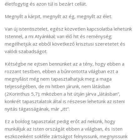
életfogytig és azon túl is bezárt cellát.
Megnyílt a kárpit, megnyílt az ég, megnyílt az élet.
Van új istentisztelet, egész közvetlen kapcsolatba lehetünk
Istennel, a mi Atyánkkal; van élő hit és reménység;
megélhetjük az ebből következő krisztusi szeretetet és
valódi szabadságot.
Kétségbe ne ejtsen bennünket az a tény, hogy ebben a
rozzant testben, ebben a bűnrontotta világban ezt a
megnyílást még nem tapasztalhatjuk meg a maga
teljességében, de mi hitben járunk, nem látásban
(2Korinthus 5,7); miközben a hit útján járva „látásban”,
konkrét tapasztalatok által is részesei lehetünk az isteni
nyitás tágasságának, már „itt”.
Ez a boldog tapasztalat pedig erőt ad nekünk, hogy
munkáljuk az Isten országát ebben a világban, és Isten
eszközeiként sokféle zártságot felnyissunk, megnyissunk