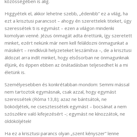
közösségében is alig.
Higgyétek el, akkor lehetne szebb, „édenibb” ez a világ, ha
ezt a krisztusi parancsot – ahogy én szerettelek titeket, úgy
szeressétek ti is egymást – ezen a világon mindenki
komolyan venné. Jézus önmagát adta érettünk, így szeretett
minket, ezért nekünk már nem kell feláldozni önmagunkat a
másikért – rendkívüli helyzeteket leszámítva –, de a krisztusi
áldozat arra indít minket, hogy elsősorban ne önmagunknak
éljünk, és éppen ebben az önátadásban teljesedhet ki a mi
életünk is.
Személyesebben és konkrétabban mondom: Semmi mással
nem tartoztok egymásnak, csak azzal, hogy egymást
szeressétek (Róma 13,8); azaz ne bántsátok, ne
böködjétek, ne csesztessétek egymást – bocsánat a nem
szószékre való kifejezésért –; egymást ne kínozzátok, ne
öldököljétek!
Ha ez a krisztusi parancs olyan „szent kényszer” lenne