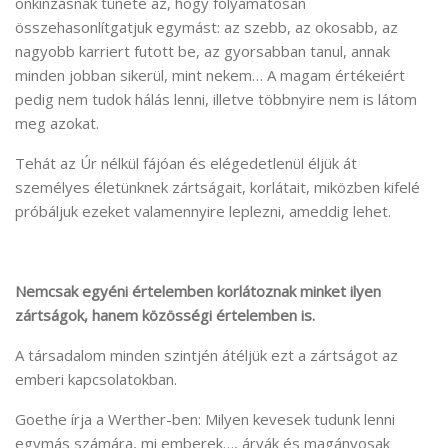
önkínzásnak tünete az, hogy folyamatosan
összehasonlítgatjuk egymást: az szebb, az okosabb, az
nagyobb karriert futott be, az gyorsabban tanul, annak
minden jobban sikerül, mint nekem… A magam értékeiért
pedig nem tudok hálás lenni, illetve többnyire nem is látom
meg azokat.
Tehát az Úr nélkül fájóan és elégedetlenül éljük át
személyes életünknek zártságait, korlátait, miközben kifelé
próbáljuk ezeket valamennyire leplezni, ameddig lehet.
Nemcsak egyéni értelemben korlátoznak minket ilyen
zártságok, hanem
közösségi értelemben is.
A társadalom minden szintjén átéljük ezt a zártságot az
emberi kapcsolatokban.
Goethe írja a Werther-ben: Milyen kevesek tudunk lenni
egymás számára, mi emberek…, árvák és magányosak