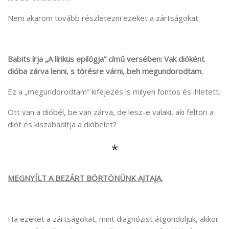
Nem akarom tovább részletezni ezeket a zártságokat.
Babits írja „A lírikus epilógja” című versében: Vak dióként
dióba zárva lenni, s törésre várni, beh megundorodtam.
Ez a „megundorodtam” kifejezés is milyen fontos és ihletett.
Ott van a dióbél, be van zárva, de lesz-e valaki, aki feltöri a
diót és kiszabadítja a dióbelet?
*
MEGNYÍLT A BEZÁRT BÖRTÖNÜNK AJTAJA.
Ha ezeket a zártságokat, mint diagnózist átgondoljuk, akkor