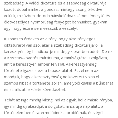
szabadság. A valódi diktatúra és a szabadság diktatúrája
között dobál minket a gonosz, mintegy zsonglőrködve
velünk, miközben ide-oda hánykolódva számos émelytő és
életveszélyes nyomorúság fenyeget bennünket, gyakran
úgy, hogy észre sem vesszük a veszélyt.
Különösen érdekes az a tény, hogy akár tényleges
diktatúráról van szó, akár a szabadság diktatúrájáról, a
keresztyénség handicap-je mindegyik esetben adott. De ez
a Krisztus-követés mártíriuma, a tanúságtétel szolgálata,
amit a keresztyén ember felvállal. A keresztyénség
története igazolja ezt a tapasztalatot. Ezzel nem azt
mondjuk, hogy a keresztyénség ne követett volna el
számos hibát a története során, amelyből csakis a bűnbánat
és az alázat lelkülete következhet.
Tehát az inga mindig kileng, hol az egyik, hol a másik irányba,
így mindig újrakezdjük a dolgokat, nincs új a nap alatt, a
történelemben újratermelődnek a problémák, és végül