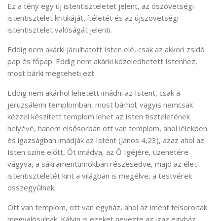
Ez a tény egy új istentiszteletet jelent, az ószövetségi
istentisztelet kritikáját, ítéletét és az újszövetségi
istentisztelet valóságát jelenti.
Eddig nem akárki járulhatott Isten elé, csak az akkori zsidó
pap és főpap. Eddig nem akárki közeledhetett Istenhez,
most bárki megteheti ezt.
Eddig nem akárhol lehetett imádni az Istent, csak a
jeruzsálemi templomban, most bárhol; vagyis nemcsak
kézzel készített templom lehet az Isten tiszteletének
helyévé, hanem elsősorban ott van templom, ahol lélekben
és igazságban imádják az Istent (János 4,23), azaz ahol az
Isten színe előtt, Őt imádva, az Ő Igéjére, üzenetére
vágyva, a sákramentumokban részesedve, majd az élet
istentiszteletét kint a világban is megélve, a testvérek
összegyűlnek.
Ott van templom, ott van egyház, ahol az imént felsoroltak
megvalósulnak. Kálvin is ezeket nevezte az igaz egyház