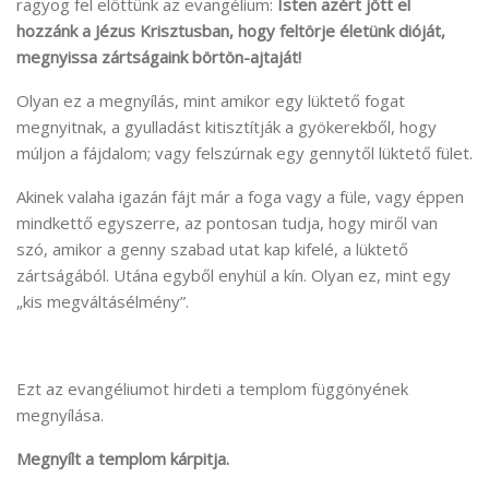
ragyog fel előttünk az evangélium:
Isten azért jött el
hozzánk a Jézus Krisztusban, hogy feltörje életünk dióját,
megnyissa zártságaink börtön-ajtaját!
Olyan ez a megnyílás, mint amikor egy lüktető fogat
megnyitnak, a gyulladást kitisztítják a gyökerekből, hogy
múljon a fájdalom; vagy felszúrnak egy gennytől lüktető fület.
Akinek valaha igazán fájt már a foga vagy a füle, vagy éppen
mindkettő egyszerre, az pontosan tudja, hogy miről van
szó, amikor a genny szabad utat kap kifelé, a lüktető
zártságából. Utána egyből enyhül a kín. Olyan ez, mint egy
„kis megváltásélmény”.
Ezt az evangéliumot hirdeti a templom függönyének
megnyílása.
Megnyílt a templom kárpitja.