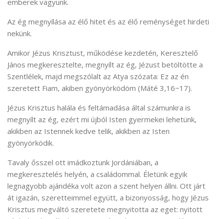
emberek vagyunk.
Az ég megnyílása az élő hitet és az élő reménységet hirdeti
nekünk.
Amikor Jézus Krisztust, működése kezdetén, Keresztelő
János megkeresztelte, megnyílt az ég, Jézust betöltötte a
Szentlélek, majd megszólalt az Atya szózata: Ez az én
szeretett Fiam, akiben gyönyörködöm (Máté 3,16−17).
Jézus Krisztus halála és feltámadása által számunkra is
megnyílt az ég, ezért mi újból Isten gyermekei lehetünk,
akikben az Istennek kedve telik, akikben az Isten
gyönyörködik.
Tavaly ősszel ott imádkoztunk Jordániában, a
megkeresztelés helyén, a családommal. Életünk egyik
legnagyobb ajándéka volt azon a szent helyen állni. Ott járt
át igazán, szeretteimmel együtt, a bizonyosság, hogy Jézus
Krisztus megváltó szeretete megnyitotta az eget: nyitott