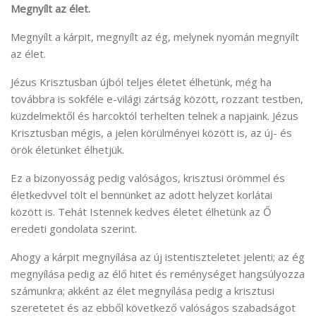
Megnyílt az élet.
Megnyílt a kárpit, megnyílt az ég, melynek nyomán megnyílt
az élet.
Jézus Krisztusban újból teljes életet élhetünk, még ha
továbbra is sokféle e-világi zártság között, rozzant testben,
küzdelmektől és harcoktól terhelten telnek a napjaink. Jézus
Krisztusban mégis, a jelen körülményei között is, az új- és
örök életünket élhetjük.
Ez a bizonyosság pedig valóságos, krisztusi örömmel és
életkedvvel tölt el bennünket az adott helyzet korlátai
között is. Tehát Istennek kedves életet élhetünk az Ő
eredeti gondolata szerint.
Ahogy a kárpit megnyílása az új istentiszteletet jelenti; az ég
megnyílása pedig az élő hitet és reménységet hangsúlyozza
számunkra; akként az élet megnyílása pedig a krisztusi
szeretetet és az ebből következő valóságos szabadságot