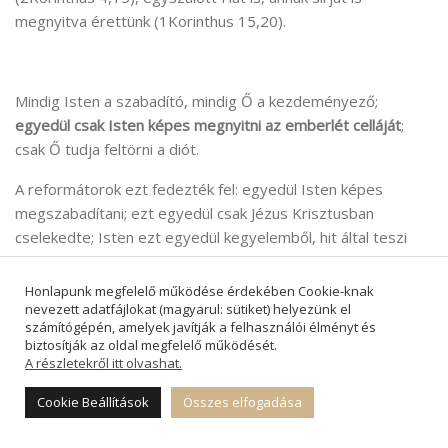
megnyitva érettünk (1Korinthus 15,20).
Mindig Isten a szabadító, mindig Ő a kezdeményező;
egyedül csak Isten képes megnyitni az emberlét celláját
;
csak Ő tudja feltörni a diót.
A reformátorok ezt fedezték fel: egyedül Isten képes
megszabadítani; ezt egyedül csak Jézus Krisztusban
cselekedte; Isten ezt egyedül kegyelemből, hit által teszi
értünk; miként szeretett templomunk homlokzatán is
olvashatjuk az örömteli üzenetet.
Honlapunk megfelelő működése érdekében Cookie-knak
nevezett adatfájlokat (magyarul: sütiket) helyezünk el
számítógépén, amelyek javítják a felhasználói élményt és
biztosítják az oldal megfelelő működését.
A részletekről itt olvashat.
Ebből az isteni nyitásból fakad minden mi nyitásunk,
minden
mi odaadásunk, ebben a világban, mások felé.
Cookie Beállítások
Összes elfogadása