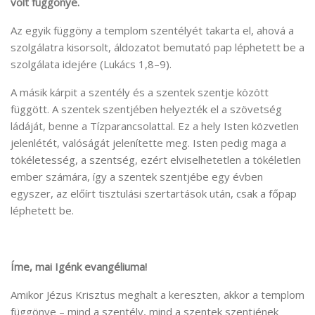
volt függönye.
Az egyik függöny a templom szentélyét takarta el, ahová a
szolgálatra kisorsolt, áldozatot bemutató pap léphetett be a
szolgálata idejére (Lukács 1,8–9).
A másik kárpit a szentély és a szentek szentje között
függött. A szentek szentjében helyezték el a szövetség
ládáját, benne a Tízparancsolattal. Ez a hely Isten közvetlen
jelenlétét, valóságát jelenítette meg. Isten pedig maga a
tökéletesség, a szentség, ezért elviselhetetlen a tökéletlen
ember számára, így a szentek szentjébe egy évben
egyszer, az előírt tisztulási szertartások után, csak a főpap
léphetett be.
Íme, mai Igénk evangéliuma!
Amikor Jézus Krisztus meghalt a kereszten, akkor a templom
függönye – mind a szentély, mind a szentek szentjének