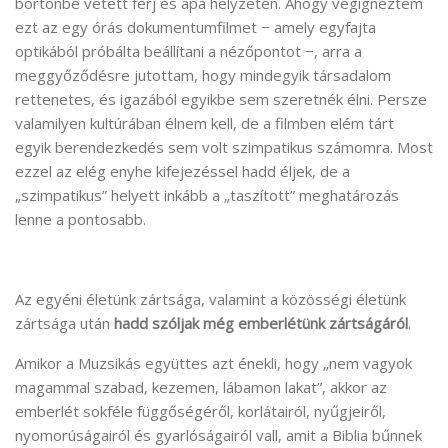
börtönbe vetett férj és apa helyzetén. Ahogy végignéztem
ezt az egy órás dokumentumfilmet − amely egyfajta
optikából próbálta beállítani a nézőpontot −, arra a
meggyőződésre jutottam, hogy mindegyik társadalom
rettenetes, és igazából egyikbe sem szeretnék élni. Persze
valamilyen kultúrában élnem kell, de a filmben elém tárt
egyik berendezkedés sem volt szimpatikus számomra. Most
ezzel az elég enyhe kifejezéssel hadd éljek, de a
„szimpatikus” helyett inkább a „taszított” meghatározás
lenne a pontosabb.
Az egyéni életünk zártsága, valamint a közösségi életünk
zártsága után
hadd szóljak még emberlétünk
zártságáról
.
Amikor a Muzsikás együttes azt énekli, hogy „nem vagyok
magammal szabad, kezemen, lábamon lakat”, akkor az
emberlét sokféle függőségéről, korlátairól, nyűgjeiről,
nyomorúságairól és gyarlóságairól vall, amit a Biblia bűnnek