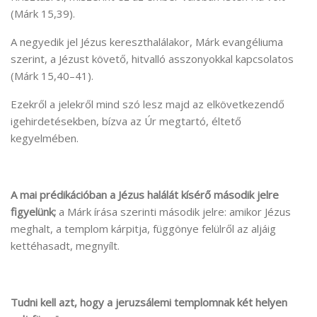
(Márk 15,39).
A negyedik jel Jézus kereszthalálakor, Márk evangéliuma
szerint, a Jézust követő, hitvalló asszonyokkal kapcsolatos
(Márk 15,40–41).
Ezekről a jelekről mind szó lesz majd az elkövetkezendő
igehirdetésekben, bízva az Úr megtartó, éltető
kegyelmében.
A mai prédikációban a Jézus halálát kísérő második jelre
figyelünk;
a Márk írása szerinti második jelre: amikor Jézus
meghalt, a templom kárpitja, függönye felülről az aljáig
kettéhasadt, megnyílt.
Tudni kell azt, hogy a jeruzsálemi templomnak két helyen