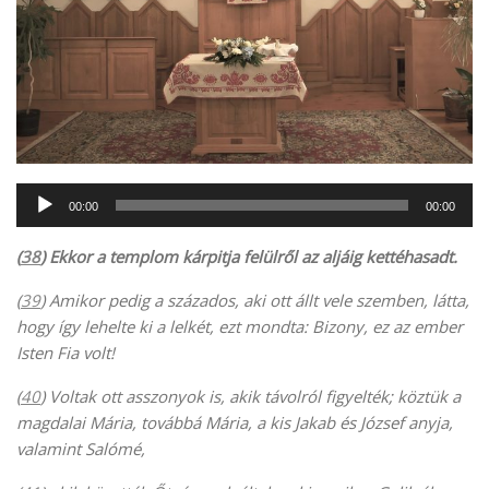
Audió
00:00
00:00
lejátszó
(
38
) Ekkor a templom kárpitja felülről az aljáig kettéhasadt.
(
39
) Amikor pedig a százados, aki ott állt vele szemben, látta,
hogy így lehelte ki a lelkét, ezt mondta: Bizony, ez az ember
Isten Fia volt!
(
40
) Voltak ott asszonyok is, akik távolról figyelték; köztük a
magdalai Mária, továbbá Mária, a kis Jakab és József anyja,
valamint Salómé,