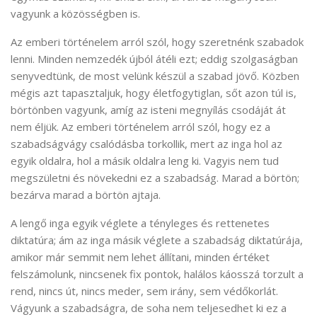
vagyunk a közösségben is.
Az emberi történelem arról szól, hogy szeretnénk szabadok
lenni. Minden nemzedék újból átéli ezt; eddig szolgaságban
senyvedtünk, de most velünk készül a szabad jövő. Közben
mégis azt tapasztaljuk, hogy életfogytiglan, sőt azon túl is,
börtönben vagyunk, amíg az isteni megnyílás csodáját át
nem éljük. Az emberi történelem arról szól, hogy ez a
szabadságvágy csalódásba torkollik, mert az inga hol az
egyik oldalra, hol a másik oldalra leng ki. Vagyis nem tud
megszületni és növekedni ez a szabadság. Marad a börtön;
bezárva marad a börtön ajtaja.
A lengő inga egyik véglete a tényleges és rettenetes
diktatúra; ám az inga másik véglete a szabadság diktatúrája,
amikor már semmit nem lehet állítani, minden értéket
felszámolunk, nincsenek fix pontok, halálos káosszá torzult a
rend, nincs út, nincs meder, sem irány, sem védőkorlát.
Vágyunk a szabadságra, de soha nem teljesedhet ki ez a