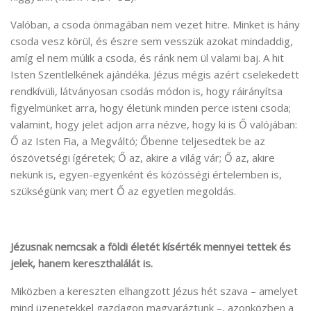
Valóban, a csoda önmagában nem vezet hitre. Minket is hány
csoda vesz körül, és észre sem vesszük azokat mindaddig,
amíg el nem múlik a csoda, és ránk nem ül valami baj. A hit
Isten Szentlelkének ajándéka. Jézus mégis azért cselekedett
rendkívüli, látványosan csodás módon is, hogy ráirányítsa
figyelmünket arra, hogy életünk minden perce isteni csoda;
valamint, hogy jelet adjon arra nézve, hogy ki is Ő valójában:
Ő az Isten Fia, a Megváltó; Őbenne teljesedtek be az
ószövetségi ígéretek; Ő az, akire a világ vár; Ő az, akire
nekünk is, egyen-egyenként és közösségi értelemben is,
szükségünk van; mert Ő az egyetlen megoldás.
Jézusnak nemcsak a földi életét kísérték mennyei tettek és
jelek, hanem kereszthalálát is.
Miközben a kereszten elhangzott Jézus hét szava – ­­amelyet
mind üzenetekkel gazdagon magyaráztunk –, azonközben a