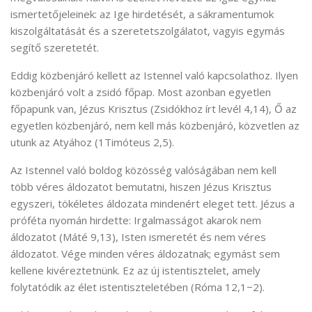
ismertetőjeleinek: az Ige hirdetését, a sákramentumok
kiszolgáltatását és a szeretetszolgálatot, vagyis egymás
segítő szeretetét.
Eddig közbenjáró kellett az Istennel való kapcsolathoz. Ilyen
közbenjáró volt a zsidó főpap. Most azonban egyetlen
főpapunk van, Jézus Krisztus (Zsidókhoz írt levél 4,14), Ő az
egyetlen közbenjáró, nem kell más közbenjáró, közvetlen az
utunk az Atyához (1Timóteus 2,5).
Az Istennel való boldog közösség valóságában nem kell
több véres áldozatot bemutatni, hiszen Jézus Krisztus
egyszeri, tökéletes áldozata mindenért eleget tett. Jézus a
próféta nyomán hirdette: Irgalmasságot akarok nem
áldozatot (Máté 9,13), Isten ismeretét és nem véres
áldozatot. Vége minden véres áldozatnak; egymást sem
kellene kivéreztetnünk. Ez az új istentisztelet, amely
folytatódik az élet istentiszteletében (Róma 12,1−2).