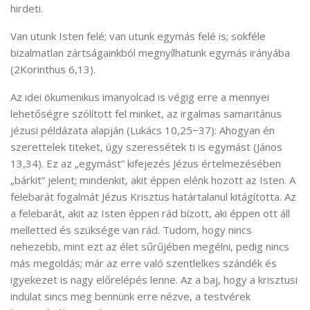
hirdeti.
Van utunk Isten felé; van utunk egymás felé is; sokféle
bizalmatlan zártságainkból megnyílhatunk egymás irányába
(2Korinthus 6,13).
Az idei ökumenikus imanyolcad is végig erre a mennyei
lehetőségre szólított fel minket, az irgalmas samaritánus
jézusi példázata alapján (Lukács 10,25−37): Ahogyan én
szerettelek titeket, úgy szeressétek ti is egymást (János
13,34). Ez az „egymást” kifejezés Jézus értelmezésében
„bárkit” jelent; mindenkit, akit éppen elénk hozott az Isten. A
felebarát fogalmát Jézus Krisztus határtalanul kitágította. Az
a felebarát, akit az Isten éppen rád bízott, aki éppen ott áll
melletted és szüksége van rád. Tudom, hogy nincs
nehezebb, mint ezt az élet sűrűjében megélni, pedig nincs
más megoldás; már az erre való szentlelkes szándék és
igyekezet is nagy előrelépés lenne. Az a baj, hogy a krisztusi
indulat sincs meg bennünk erre nézve, a testvérek