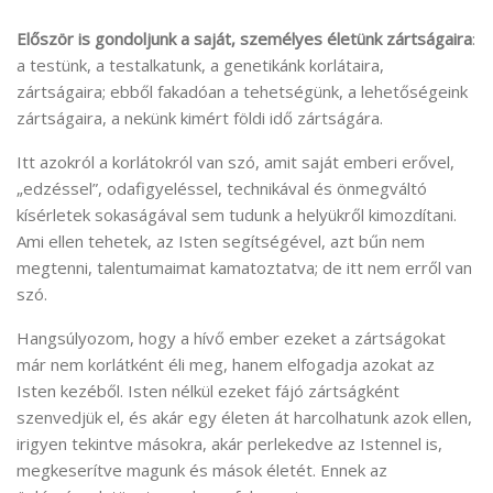
Először is gondoljunk a
saját, személyes életünk zártságaira
:
a testünk, a testalkatunk, a genetikánk korlátaira,
zártságaira; ebből fakadóan a tehetségünk, a lehetőségeink
zártságaira, a nekünk kimért földi idő zártságára.
Itt azokról a korlátokról van szó, amit saját emberi erővel,
„edzéssel”, odafigyeléssel, technikával és önmegváltó
kísérletek sokaságával sem tudunk a helyükről kimozdítani.
Ami ellen tehetek, az Isten segítségével, azt bűn nem
megtenni, talentumaimat kamatoztatva; de itt nem erről van
szó.
Hangsúlyozom, hogy a hívő ember ezeket a zártságokat
már nem korlátként éli meg, hanem elfogadja azokat az
Isten kezéből. Isten nélkül ezeket fájó zártságként
szenvedjük el, és akár egy életen át harcolhatunk azok ellen,
irigyen tekintve másokra, akár perlekedve az Istennel is,
megkeserítve magunk és mások életét. Ennek az