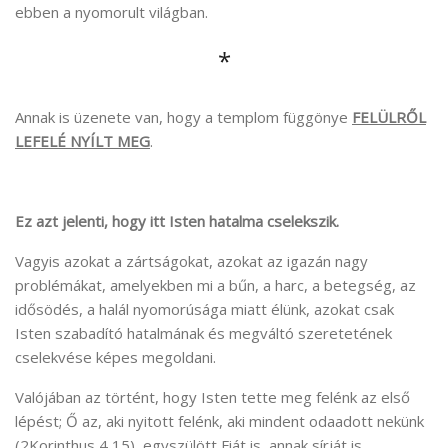
ebben a nyomorult világban.
*
Annak is üzenete van, hogy a templom függönye
FELÜLRŐL
LEFELÉ NYÍLT MEG
.
Ez azt jelenti, hogy itt Isten hatalma cselekszik.
Vagyis azokat a zártságokat, azokat az igazán nagy
problémákat, amelyekben mi a bűn, a harc, a betegség, az
idősödés, a halál nyomorúsága miatt élünk, azokat csak
Isten szabadító hatalmának és megváltó szeretetének
cselekvése képes megoldani.
Valójában az történt, hogy Isten tette meg felénk az első
lépést; Ő az, aki nyitott felénk, aki mindent odaadott nekünk
(2Korinthus 4,15), egyszülött Fiát is, annak sírját is