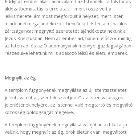
Eddig az ember akart adni valamit az Istennek – a folytonos
áldozatbemutatás is erre utalt − mert rossz volt a
lelkiismerete; ám most megfordult a helyzet, mert Isten
mindennel megajándékozott bennünket. Isten a mi halálos
zártságainkat megnyitó szeretetét ajándékozta nekünk a
Jézus Krisztusban. Nem az ember ad, hanem először mindig
az Isten ad, és az Ő adományának mennyei gazdagságában
részesülve lehetünk mi is adakozó lelkű és életű emberek.
Megnyílt az ég.
A templom függönyének megnyílása az új istentiszteletet
jelenti; van út a „szentek szentjébe”, az Isten valóságos
jelenlétének helyére, az Istennel való megtartó és megváltó
közösség boldogságát megélve.
A templom függönyének megnyílása valójában azt láttatja
velünk, hogy megnyílt az ég, örök életünk van, megváltott