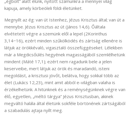
„égbolt” alatt élünk, nyitott számunkra a mennyei világ
kapuja, amely körbeöleli földi életünket.
Megnyílt az ég: van út Istenhez, Jézus Krisztus által; van út a
mennybe. Jézus Krisztus az út (János 14,6). Őáltala
elvétetett végre a szemünk elől a lepel (2Korinthus
3,14−16), ezért minden szűkölködés és zártság ellenére is
látjuk az örökkévaló, vigasztaló összefüggéseket. Lélekben
már a Megdicsőülés hegyének magasságából szemlélhetünk
mindent (Máté 17,1); ezért nem ragadunk bele a jelen
keserveibe, mert látjuk az örök és maradandó, isteni
megoldást, a krisztusi jövőt, belátva, hogy sokkal több az
élet (Lukács 12,23), mint amit abból e-világban valaha is
érzékelhetünk. A hitünknek és a reménységünknek végre van
élő, egyetlen, „méltó tárgya” Jézus Krisztusban, akinek
megváltó halála által életünk sokféle börtönének zártságából
a szabadulás ajtaja nyílt meg.