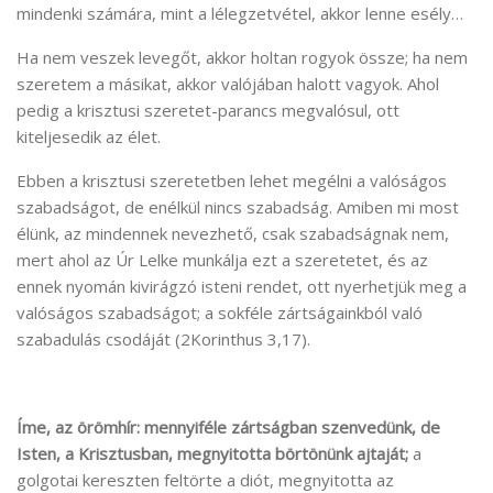
mindenki számára, mint a lélegzetvétel, akkor lenne esély…
Ha nem veszek levegőt, akkor holtan rogyok össze; ha nem
szeretem a másikat, akkor valójában halott vagyok. Ahol
pedig a krisztusi szeretet-parancs megvalósul, ott
kiteljesedik az élet.
Ebben a krisztusi szeretetben lehet megélni a valóságos
szabadságot, de enélkül nincs szabadság. Amiben mi most
élünk, az mindennek nevezhető, csak szabadságnak nem,
mert ahol az Úr Lelke munkálja ezt a szeretetet, és az
ennek nyomán kivirágzó isteni rendet, ott nyerhetjük meg a
valóságos szabadságot; a sokféle zártságainkból való
szabadulás csodáját (2Korinthus 3,17).
Íme, az örömhír: mennyiféle zártságban szenvedünk, de
Isten, a Krisztusban, megnyitotta börtönünk ajtaját;
a
golgotai kereszten feltörte a diót, megnyitotta az