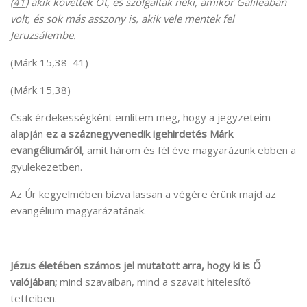
(
41
) akik követték Őt, és szolgáltak neki, amikor Galileában
volt, és sok más asszony is, akik vele mentek fel
Jeruzsálembe.
(Márk 15,38–41)
(Márk 15,38)
Csak érdekességként említem meg, hogy a jegyzeteim
alapján
ez a száznegyvenedik igehirdetés Márk
evangéliumáról
, amit három és fél éve magyarázunk ebben a
gyülekezetben.
Az Úr kegyelmében bízva lassan a végére érünk majd az
evangélium magyarázatának.
Jézus életében számos jel mutatott arra, hogy ki is Ő
valójában;
mind szavaiban, mind a szavait hitelesítő
tetteiben.