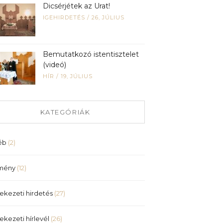
Dicsérjétek az Urat!
IGEHIRDETÉS
/
26, JÚLIUS
Bemutatkozó istentisztelet
(videó)
HÍR
/
19, JÚLIUS
KATEGÓRIÁK
éb
(2)
mény
(12)
ekezeti hirdetés
(27)
ekezeti hírlevél
(26)