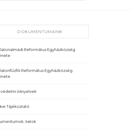
DOKUMENTUMAINK
alatonalmádi Református Egyházközség
énete
latonfűzfői Református Egyházközség
énete
védelmi irányelvek
ie Tájékoztató
umentumok, Iratok