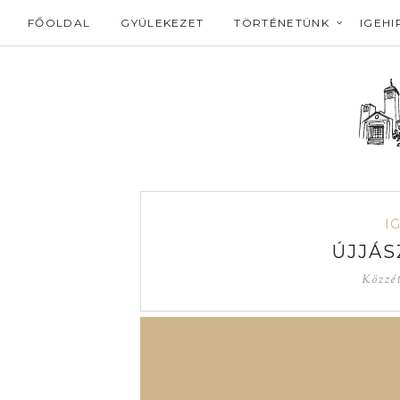
FŐOLDAL
GYÜLEKEZET
TÖRTÉNETÜNK
IGEHI
I
ÚJJÁS
Közzé