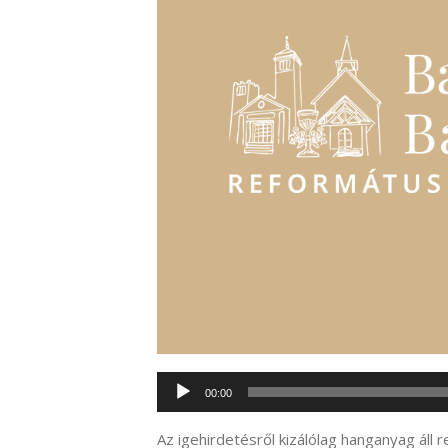
Audió
00:00
lejátszó
Az igehirdetésről kizálólag hanganyag áll 