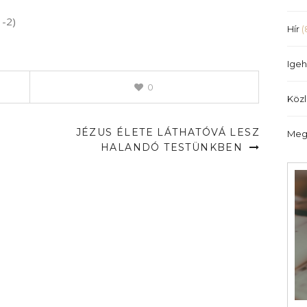
illetőleg
1-2)
csökkentéséhez
Hír
(
a
Fel/Le
Igeh
billentyűket
kell
0
Köz
használni.
JÉZUS ÉLETE LÁTHATÓVÁ LESZ
Meg
HALANDÓ TESTÜNKBEN