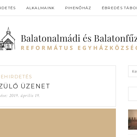
RDETÉS
ALKALMAINK
PIHENŐHÁZ
ÉBREDÉS TÁBO
GEHIRDETÉS
ZÜLŐ ÜZENET
téve:
2019. április 19.