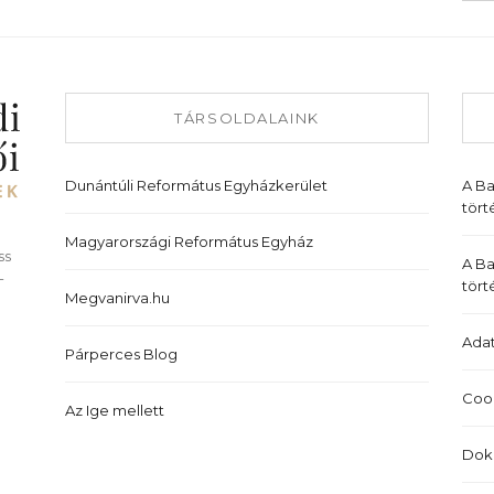
TÁRSOLDALAINK
Dunántúli Református Egyházkerület
A B
tört
Magyarországi Református Egyház
ss
A Ba
-
tört
Megvanirva.hu
Adat
Párperces Blog
Cook
Az Ige mellett
Dok