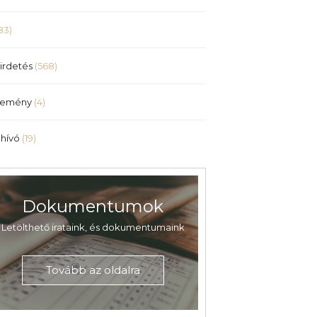
83)
irdetés
(568)
lemény
(4)
hívó
(19)
Dokumentumok
Letölthető irataink, és dokumentumaink
Tovább az oldalra