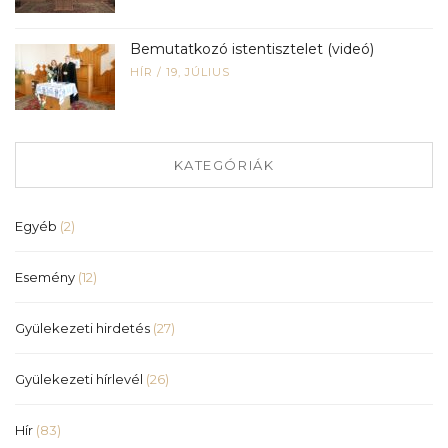
Bemutatkozó istentisztelet (videó)
HÍR
/
19, JÚLIUS
KATEGÓRIÁK
Egyéb
(2)
Esemény
(12)
Gyülekezeti hirdetés
(27)
Gyülekezeti hírlevél
(26)
Hír
(83)