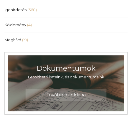
Igehirdetés
(568)
Közlemény
(4)
Meghívó
(19)
Dokumentumok
Letölthető irataink, és dokumentumaink
Tovább az oldalra