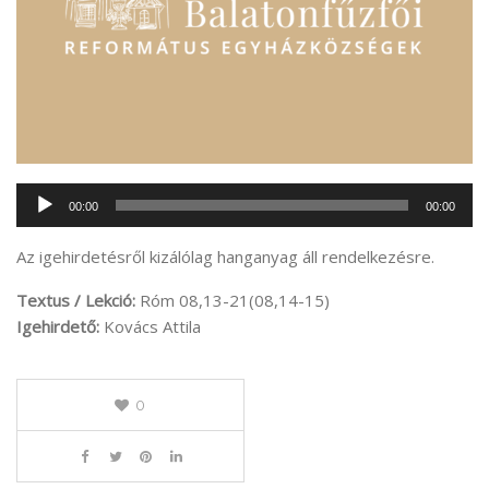
Audió
00:00
00:00
lejátszó
Az igehirdetésről kizálólag hanganyag áll rendelkezésre.
Textus / Lekció:
Róm 08,13-21(08,14-15)
Igehirdető:
Kovács Attila
0