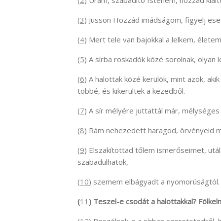
(
2
) Uram, szabadító Istenem, hozzád kiálto
(
3
) Jusson Hozzád imádságom, figyelj es
(
4
) Mert tele van bajokkal a lelkem, életem
(
5
) A sírba roskadók közé sorolnak, olyan l
(
6
) A halottak közé kerülök, mint azok, aki
többé, és kikerültek a kezedből.
(
7
) A sír mélyére juttattál már, mélysége
(
8
) Rám nehezedett haragod, örvényeid m
(
9
) Elszakítottad tőlem ismerőseimet, utá
szabadulhatok,
(
10
) szemem elbágyadt a nyomorúságtól. 
(
11
) Teszel-e csodát a halottakkal? Fölke