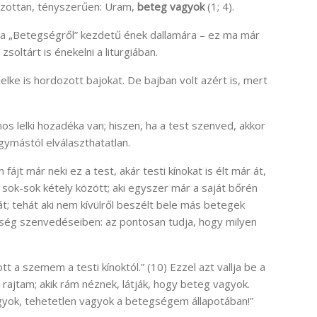
rozottan, tényszerűen: Uram,
beteg vagyok
(1; 4).
y a „Betegségről” kezdetű ének dallamára – ez ma már
zsoltárt is énekelni a liturgiában.
elke is hordozott bajokat. De bajban volt azért is, mert
.
 lelki hozadéka van; hiszen, ha a test szenved, akkor
egymástól elválaszthatatlan.
fájt már neki ez a test, akár testi kínokat is élt már át,
 sok-sok kétely között; aki egyszer már a saját bőrén
 tehát aki nem kívülről beszélt bele más betegek
ség szenvedéseiben: az pontosan tudja, hogy milyen
tt a szemem a testi kínoktól.” (10) Ezzel azt vallja be a
k rajtam; akik rám néznek, látják, hogy beteg vagyok.
gyok, tehetetlen vagyok a betegségem állapotában!”