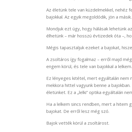
Az életünk tele van küzdelmekkel, nehéz 
bajokkal. Az egyik megoldódik, jön a másik
Mondjuk ezt úgy, hogy hálásak lehetünk az
élhetünk – már hosszú évtizedek óta –, ho
Mégis tapasztaljuk ezeket a bajokat, hisze
A zsoltáros így fogalmaz – erről majd mé
engem körül, és tele van bajokkal a lelkem.
Ez lényeges kitétel, mert egyáltalán nem m
mekkora hittel vagyunk benne a bajokban.
életünket. Ez a „lelki” optika egyáltalán n
Ha a lelkem sincs rendben, mert a hitem g
bajokat. De erről lesz még szó.
Bajok vették körül a zsoltárost.