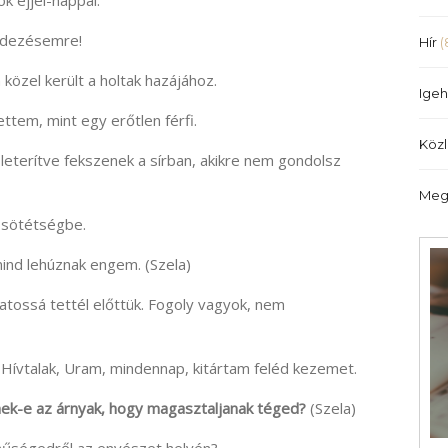
k éjjel-nappal.
edezésemre!
Hír
(
 közel került a holtak hazájához.
Igeh
ettem, mint egy erőtlen férfi.
Köz
k leterítve fekszenek a sírban, akikre nem gondolsz
Meg
s sötétségbe.
ind lehúznak engem. (Szela)
latossá tettél előttük. Fogoly vagyok, nem
Hívtalak, Uram, mindennap, kitártam feléd kezemet.
lnek-e az árnyak, hogy magasztaljanak téged?
(Szela)