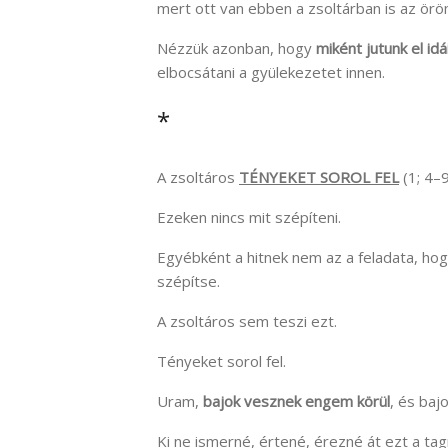
mert ott van ebben a zsoltárban is az örö
Nézzük azonban, hogy
miként jutunk el id
elbocsátani a gyülekezetet innen.
*
A zsoltáros
TÉNYEKET SOROL FEL
(1; 4–9
Ezeken nincs mit szépíteni.
Egyébként a hitnek nem az a feladata, hog
szépítse.
A zsoltáros sem teszi ezt.
Tényeket sorol fel.
Uram,
bajok vesznek engem körül
, és bajo
Ki ne ismerné, értené, érezné át ezt a t