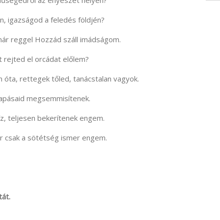
 hűségedről az enyészet helyén?
, igazságod a feledés földjén?
ár reggel Hozzád száll imádságom.
t rejted el orcádat előlem?
 óta, rettegek tőled, tanácstalan vagyok.
csapásaid megsemmisítenek.
íz, teljesen bekerítenek engem.
ár csak a sötétség ismer engem.
tát.