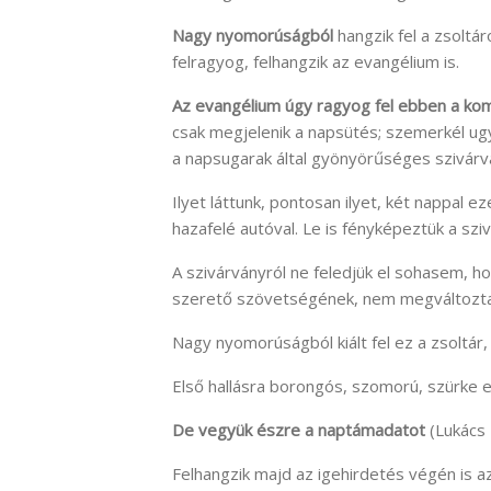
Nagy nyomorúságból
hangzik fel a zsoltár
felragyog, felhangzik az evangélium is.
Az evangélium úgy ragyog fel ebben a kom
csak megjelenik a napsütés; szemerkél ugy
a napsugarak által gyönyörűséges szivárvá
Ilyet láttunk, pontosan ilyet, két nappal e
hazafelé autóval. Le is fényképeztük a szi
A szivárványról ne feledjük el sohasem, hog
szerető szövetségének, nem megváltoztat
Nagy nyomorúságból kiált fel ez a zsoltár,
Első hallásra borongós, szomorú, szürke ez
De vegyük észre a naptámadatot
(Lukács 
Felhangzik majd az igehirdetés végén is 