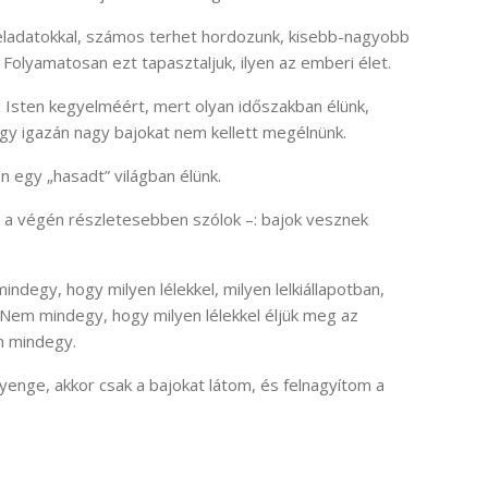
feladatokkal, számos terhet hordozunk, kisebb-nagyobb
. Folyamatosan ezt tapasztaljuk, ilyen az emberi élet.
 Isten kegyelméért, mert olyan időszakban élünk,
gy igazán nagy bajokat nem kellett megélnünk.
n egy „hasadt” világban élünk.
g a végén részletesebben szólok –: bajok vesznek
indegy, hogy milyen lélekkel, milyen lelkiállapotban,
 Nem mindegy, hogy milyen lélekkel éljük meg az
em mindegy.
yenge, akkor csak a bajokat látom, és felnagyítom a