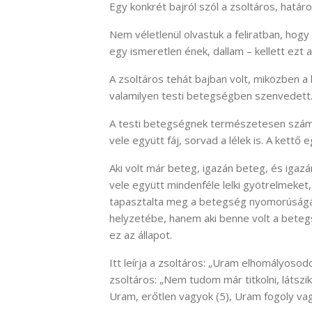
Egy konkrét bajról szól a zsoltáros, hatá
Nem véletlenül olvastuk a feliratban, hog
egy ismeretlen ének, dallam – kellett ezt a 
A zsoltáros tehát bajban volt, miközben a l
valamilyen testi betegségben szenvedett
A testi betegségnek természetesen számos
vele együtt fáj, sorvad a lélek is. A kettő 
Aki volt már beteg, igazán beteg, és igazán 
vele együtt mindenféle lelki gyötrelmeket,
tapasztalta meg a betegség nyomorúságát;
helyzetébe, hanem aki benne volt a beteg
ez az állapot.
Itt leírja a zsoltáros: „Uram elhomályosodo
zsoltáros: „Nem tudom már titkolni, látszi
Uram, erőtlen vagyok (5), Uram fogoly va