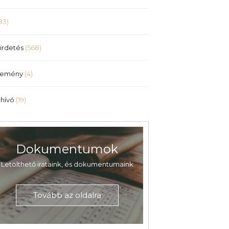
83)
irdetés
(568)
lemény
(4)
hívó
(19)
Dokumentumok
Letölthető irataink, és dokumentumaink
Tovább az oldalra