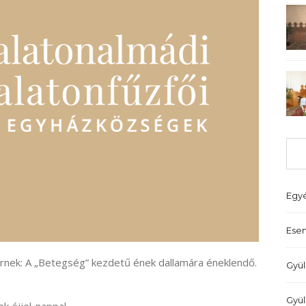
Egy
Ese
ernek: A „Betegség” kezdetű ének dallamára éneklendő.
Gyül
Gyül