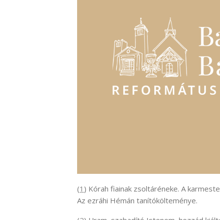
(
1
) Kórah fiainak zsoltáréneke. A karmest
Az ezráhi Hémán tanítókölteménye.