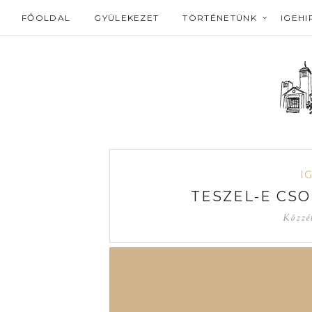
FŐOLDAL
GYÜLEKEZET
TÖRTÉNETÜNK
IGEHI
I
TESZEL-E CS
Közzé