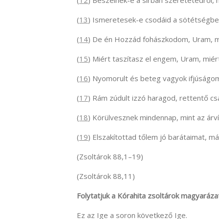
(
12
) Beszélnek-e a sírban szeretetedről,
(
13
) Ismeretesek-e csodáid a sötétségben
(
14
) De én Hozzád fohászkodom, Uram, m
(
15
) Miért taszítasz el engem, Uram, miér
(
16
) Nyomorult és beteg vagyok ifjúságom
(
17
) Rám zúdult izzó haragod, rettentő 
(
18
) Körülvesznek mindennap, mint az árv
(
19
) Elszakítottad tőlem jó barátaimat, m
(Zsoltárok 88,1–19)
(Zsoltárok 88,11)
Folytatjuk a Kórahita zsoltárok magyaráza
Ez az Ige a soron következő Ige.