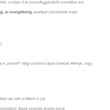
mhír, a teljes Írás összefüggéséből szemlélve azt.
áig, az evangéliumig,
amellyel szeretnénk majd
).
y e „hasadt” világ szomorú tapasztalatait elkenje, vagy
kkal van tele a lelkem is (4).
agmondatot: Bajok vesznek engem körül.