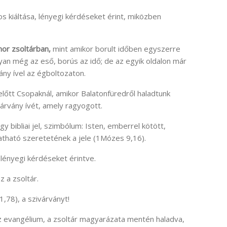
os kiáltása, lényegi kérdéseket érint, miközben
or zsoltárban,
mint amikor borult időben egyszerre
an még az eső, borús az idő; de az egyik oldalon már
ny ível az égboltozaton.
zelőtt Csopaknál, amikor Balatonfüredről haladtunk
várvány ívét, amely ragyogott.
y bibliai jel, szimbólum: Isten, emberrel kötött,
ható szeretetének a jele (1Mózes 9,16).
 lényegi kérdéseket érintve.
 a zsoltár.
1,78), a szivárványt!
az evangélium, a zsoltár magyarázata mentén haladva,