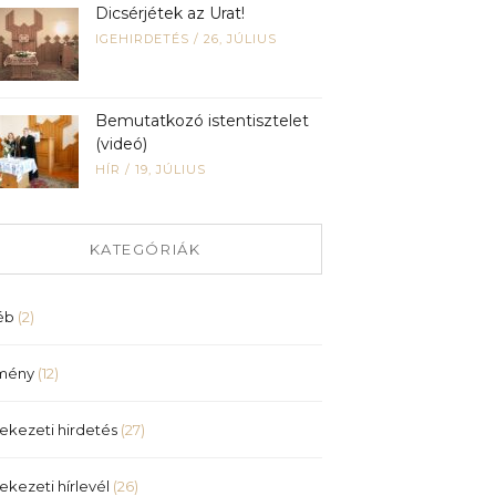
Dicsérjétek az Urat!
IGEHIRDETÉS
/
26, JÚLIUS
Bemutatkozó istentisztelet
(videó)
HÍR
/
19, JÚLIUS
KATEGÓRIÁK
éb
(2)
mény
(12)
ekezeti hirdetés
(27)
ekezeti hírlevél
(26)