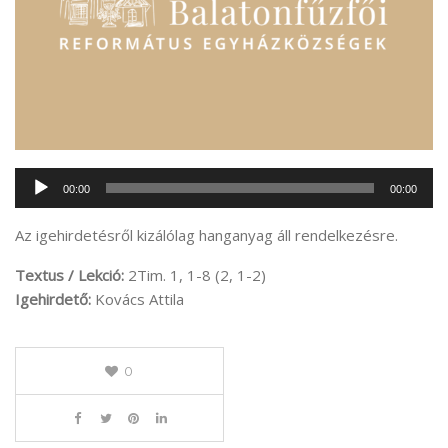
Audió
00:00
00:00
lejátszó
Az igehirdetésről kizálólag hanganyag áll rendelkezésre.
Textus / Lekció:
2Tim. 1, 1-8 (2, 1-2)
Igehirdető:
Kovács Attila
0