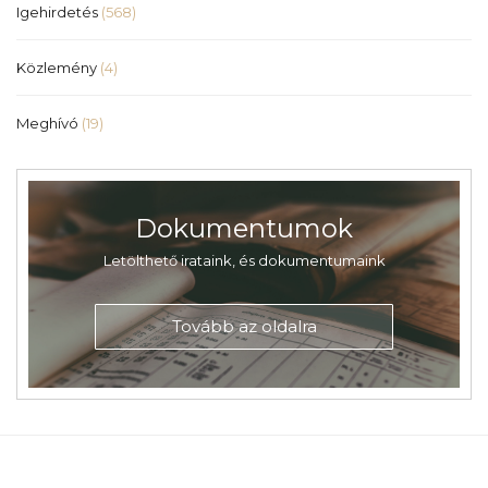
Igehirdetés
(568)
Közlemény
(4)
Meghívó
(19)
Dokumentumok
Letölthető irataink, és dokumentumaink
Tovább az oldalra