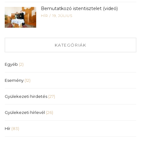
Bemutatkozó istentisztelet (videó)
HÍR
/
19, JÚLIUS
KATEGÓRIÁK
Egyéb
(2)
Esemény
(12)
Gyülekezeti hirdetés
(27)
Gyülekezeti hírlevél
(26)
Hír
(83)