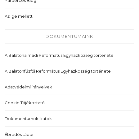
Párperces Blog
Az Ige mellett
DOKUMENTUMAINK
A Balatonalmádi Református Egyházközség története
A Balatonfűzfői Református Egyházközség története
Adatvédelmi irányelvek
Cookie Tájékoztató
Dokumentumok, Iratok
Ébredés tábor