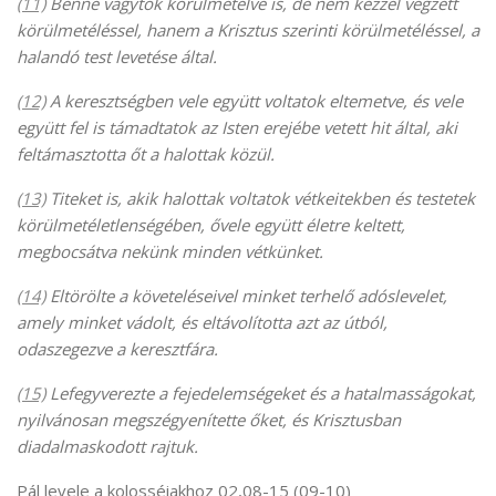
(11)
Benne vagytok körülmetélve is, de nem kézzel végzett
körülmetéléssel, hanem a Krisztus szerinti körülmetéléssel, a
halandó test levetése által.
(12)
A keresztségben vele együtt voltatok eltemetve, és vele
együtt fel is támadtatok az Isten erejébe vetett hit által, aki
feltámasztotta őt a halottak közül.
(13)
Titeket is, akik halottak voltatok vétkeitekben és testetek
körülmetéletlenségében, ővele együtt életre keltett,
megbocsátva nekünk minden vétkünket.
(14)
Eltörölte a követeléseivel minket terhelő adóslevelet,
amely minket vádolt, és eltávolította azt az útból,
odaszegezve a keresztfára.
(15)
Lefegyverezte a fejedelemségeket és a hatalmasságokat,
nyilvánosan megszégyenítette őket, és Krisztusban
diadalmaskodott rajtuk.
Pál levele a kolosséiakhoz 02,08-15 (09-10)