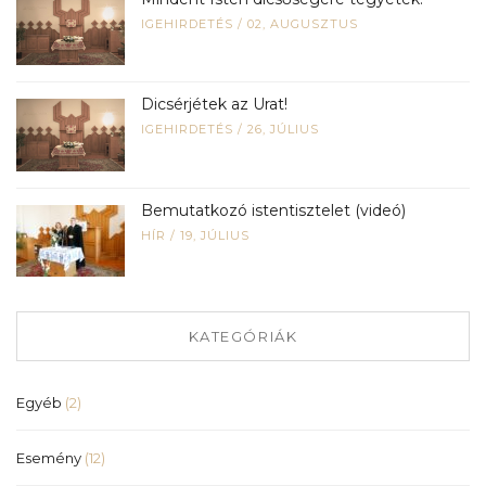
IGEHIRDETÉS
/
02, AUGUSZTUS
Dicsérjétek az Urat!
IGEHIRDETÉS
/
26, JÚLIUS
Bemutatkozó istentisztelet (videó)
HÍR
/
19, JÚLIUS
KATEGÓRIÁK
Egyéb
(2)
Esemény
(12)