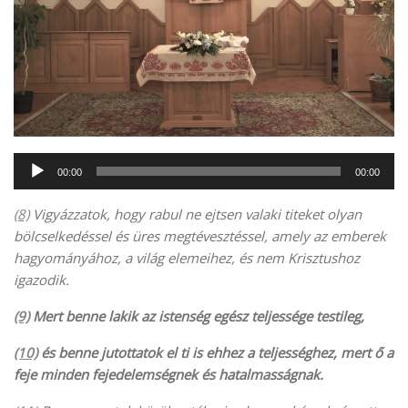
Audió
00:00
00:00
lejátszó
(8)
Vigyázzatok, hogy rabul ne ejtsen valaki titeket olyan
bölcselkedéssel és üres megtévesztéssel, amely az emberek
hagyományához, a világ elemeihez, és nem Krisztushoz
igazodik.
(9)
Mert benne lakik az istenség egész teljessége testileg,
(10)
és benne jutottatok el ti is ehhez a teljességhez, mert ő a
feje minden fejedelemségnek és hatalmasságnak.