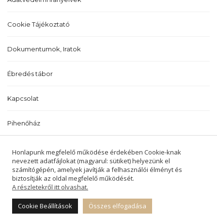
Cookie Tájékoztató
Dokumentumok, Iratok
Ébredés tábor
Kapcsolat
Pihenőház
Történetünk
Honlapunk megfelelő működése érdekében Cookie-knak
nevezett adatfájlokat (magyarul: sütiket) helyezünk el
számítógépén, amelyek javítják a felhasználói élményt és
biztosítják az oldal megfelelő működését.
A részletekről itt olvashat.
2022 © BALATONALMÁDI ÉS BALATONFŰZFŐI
REFORMÁTUS EGYHÁZKÖZSÉGEK -
Cookie Beállítások
Összes elfogadása
MINDEN JOG FENNTARTVA.