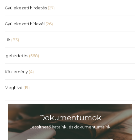
Gyülekezeti hirdetés
(27)
Gyülekezeti hírlevél
(26)
Hír
(83)
Igehirdetés
(568)
Közlemény
(4)
Meghívó
(19)
Dokumentumok
Letölthető irataink, és dokumentumaink