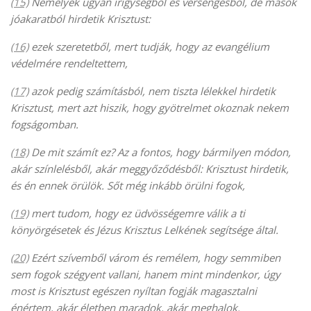
(15)
Némelyek ugyan irigységből és versengésből, de mások
jóakaratból hirdetik Krisztust:
(16)
ezek szeretetből, mert tudják, hogy az evangélium
védelmére rendeltettem,
(17)
azok pedig számításból, nem tiszta lélekkel hirdetik
Krisztust, mert azt hiszik, hogy gyötrelmet okoznak nekem
fogságomban.
(18)
De mit számít ez? Az a fontos, hogy bármilyen módon,
akár színlelésből, akár meggyőződésből: Krisztust hirdetik,
és én ennek örülök. Sőt még inkább örülni fogok,
(19)
mert tudom, hogy ez üdvösségemre válik a ti
könyörgésetek és Jézus Krisztus Lelkének segítsége által.
(20)
Ezért szívemből várom és remélem, hogy semmiben
sem fogok szégyent vallani, hanem mint mindenkor, úgy
most is Krisztust egészen nyíltan fogják magasztalni
énértem, akár életben maradok, akár meghalok.