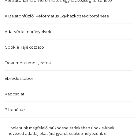
A Balatonalmádi Református Egyházközség története
A Balatonfűzfői Református Egyházközség története
Adatvédelmi irányelvek
Cookie Tájékoztató
Dokumentumok, Iratok
Ébredés tábor
Kapcsolat
Pihenőház
Történetünk
Honlapunk megfelelő működése érdekében Cookie-knak
nevezett adatfájlokat (magyarul: sütiket) helyezünk el