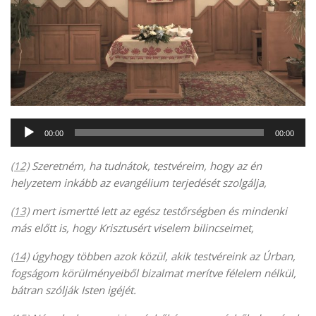
Audió
00:00
00:00
lejátszó
(12)
Szeretném, ha tudnátok, testvéreim, hogy az én
helyzetem inkább az evangélium terjedését szolgálja,
(13)
mert ismertté lett az egész testőrségben és mindenki
más előtt is, hogy Krisztusért viselem bilincseimet,
(14)
úgyhogy többen azok közül, akik testvéreink az Úrban,
fogságom körülményeiből bizalmat merítve félelem nélkül,
bátran szólják Isten igéjét.