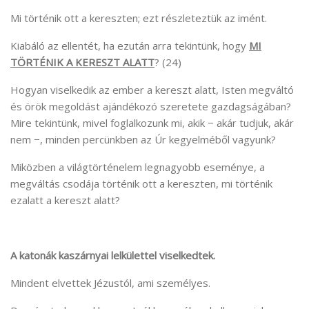
Mi történik ott a kereszten; ezt részleteztük az imént.
Kiabáló az ellentét, ha ezután arra tekintünk, hogy
MI
TÖRTÉNIK A KERESZT ALATT
? (24)
Hogyan viselkedik az ember a kereszt alatt, Isten megváltó
és örök megoldást ajándékozó szeretete gazdagságában?
Mire tekintünk, mivel foglalkozunk mi, akik − akár tudjuk, akár
nem −, minden percünkben az Úr kegyelméből vagyunk?
Miközben a világtörténelem legnagyobb eseménye, a
megváltás csodája történik ott a kereszten, mi történik
ezalatt a kereszt alatt?
A katonák kaszárnyai lelkülettel viselkedtek.
Mindent elvettek Jézustól, ami személyes.