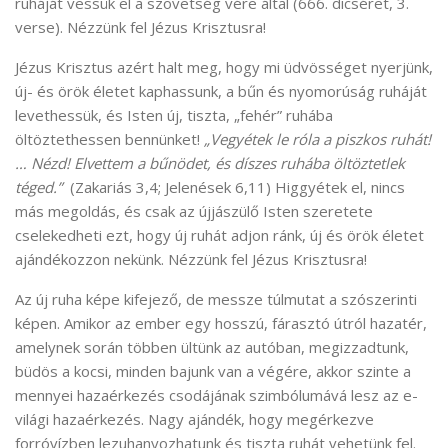
ruháját vessük el a szövetség vére által (666. dicséret, 3.
verse). Nézzünk fel Jézus Krisztusra!
Jézus Krisztus azért halt meg, hogy mi üdvösséget nyerjünk,
új- és örök életet kaphassunk, a bűn és nyomorúság ruháját
levethessük, és Isten új, tiszta, „fehér” ruhába
öltöztethessen bennünket!
„Vegyétek le róla a piszkos ruhát!
… Nézd! Elvettem a bűnödet, és díszes ruhába öltöztetlek
téged.”
(Zakariás 3,4; Jelenések 6,11) Higgyétek el, nincs
más megoldás, és csak az újjászülő Isten szeretete
cselekedheti ezt, hogy új ruhát adjon ránk, új és örök életet
ajándékozzon nekünk. Nézzünk fel Jézus Krisztusra!
Az új ruha képe kifejező, de messze túlmutat a szószerinti
képen. Amikor az ember egy hosszú, fárasztó útról hazatér,
amelynek során többen ültünk az autóban, megizzadtunk,
büdös a kocsi, minden bajunk van a végére, akkor szinte a
mennyei hazaérkezés csodájának szimbólumává lesz az e-
világi hazaérkezés. Nagy ajándék, hogy megérkezve
forróvízben lezuhanyozhatunk és tiszta ruhát vehetünk fel.