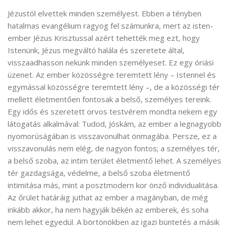
Jézustól elvettek minden személyest. Ebben a tényben
hatalmas evangélium ragyog fel számunkra, mert az isten-
ember Jézus Krisztussal azért tehették meg ezt, hogy
Istenünk, Jézus megváltó halála és szeretete által,
visszaadhasson nekünk minden személyeset. Ez egy óriási
üzenet. Az ember közösségre teremtett lény – Istennel és
egymással közösségre teremtett lény –, de a közösségi tér
mellett életmentően fontosak a belső, személyes tereink.
Egy idős és szeretett orvos testvérem mondta nekem egy
látogatás alkalmával: Tudod, Jóskám, az ember a legnagyobb
nyomorúságában is visszavonulhat önmagába. Persze, ez a
visszavonulás nem elég, de nagyon fontos; a személyes tér,
a belső szoba, az intim terület életmentő lehet. A személyes
tér gazdagsága, védelme, a belső szoba életmentő
intimitása más, mint a posztmodern kor önző individualitása.
Az őrület határáig juthat az ember a magányban, de még
inkább akkor, ha nem hagyják békén az emberek, és soha
nem lehet egyedül. A börtönökben az igazi büntetés a másik