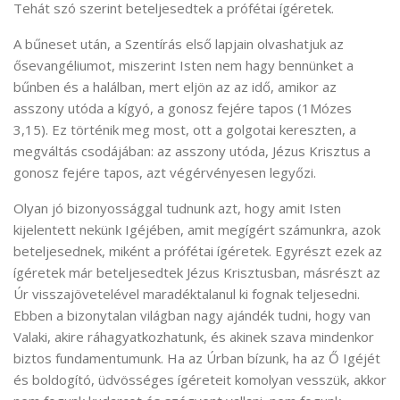
Tehát szó szerint beteljesedtek a prófétai ígéretek.
A bűneset után, a Szentírás első lapjain olvashatjuk az
ősevangéliumot, miszerint Isten nem hagy bennünket a
bűnben és a halálban, mert eljön az az idő, amikor az
asszony utóda a kígyó, a gonosz fejére tapos (1Mózes
3,15). Ez történik meg most, ott a golgotai kereszten, a
megváltás csodájában: az asszony utóda, Jézus Krisztus a
gonosz fejére tapos, azt végérvényesen legyőzi.
Olyan jó bizonyossággal tudnunk azt, hogy amit Isten
kijelentett nekünk Igéjében, amit megígért számunkra, azok
beteljesednek, miként a prófétai ígéretek. Egyrészt ezek az
ígéretek már beteljesedtek Jézus Krisztusban, másrészt az
Úr visszajövetelével maradéktalanul ki fognak teljesedni.
Ebben a bizonytalan világban nagy ajándék tudni, hogy van
Valaki, akire ráhagyatkozhatunk, és akinek szava mindenkor
biztos fundamentumunk. Ha az Úrban bízunk, ha az Ő Igéjét
és boldogító, üdvösséges ígéreteit komolyan vesszük, akkor