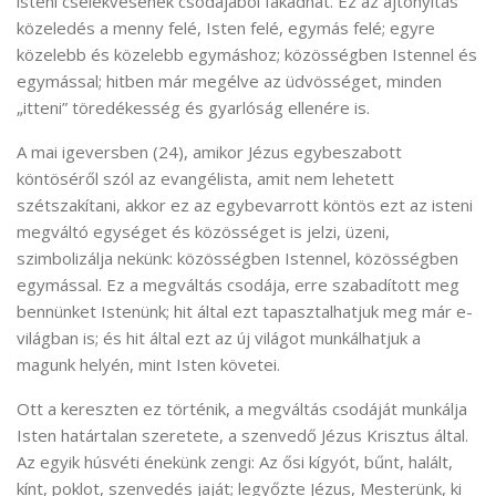
isteni cselekvésének csodájából fakadhat. Ez az ajtónyitás
közeledés a menny felé, Isten felé, egymás felé; egyre
közelebb és közelebb egymáshoz; közösségben Istennel és
egymással; hitben már megélve az üdvösséget, minden
„itteni” töredékesség és gyarlóság ellenére is.
A mai igeversben (24), amikor Jézus egybeszabott
köntöséről szól az evangélista, amit nem lehetett
szétszakítani, akkor ez az egybevarrott köntös ezt az isteni
megváltó egységet és közösséget is jelzi, üzeni,
szimbolizálja nekünk: közösségben Istennel, közösségben
egymással. Ez a megváltás csodája, erre szabadított meg
bennünket Istenünk; hit által ezt tapasztalhatjuk meg már e-
világban is; és hit által ezt az új világot munkálhatjuk a
magunk helyén, mint Isten követei.
Ott a kereszten ez történik, a megváltás csodáját munkálja
Isten határtalan szeretete, a szenvedő Jézus Krisztus által.
Az egyik húsvéti énekünk zengi: Az ősi kígyót, bűnt, halált,
kínt, poklot, szenvedés jaját; legyőzte Jézus, Mesterünk, ki