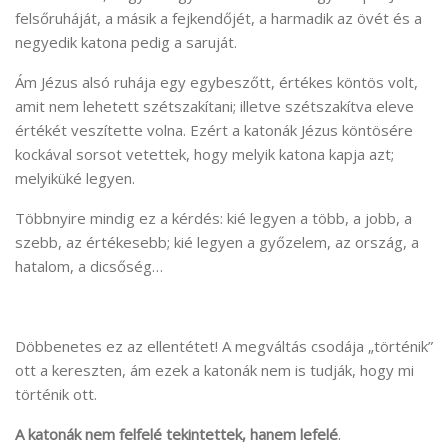
felsőruháját, a másik a fejkendőjét, a harmadik az övét és a
negyedik katona pedig a saruját.
Ám Jézus alsó ruhája egy egybeszőtt, értékes köntös volt,
amit nem lehetett szétszakítani; illetve szétszakítva eleve
értékét veszítette volna. Ezért a katonák Jézus köntösére
kockával sorsot vetettek, hogy melyik katona kapja azt;
melyiküké legyen.
Többnyire mindig ez a kérdés: kié legyen a több, a jobb, a
szebb, az értékesebb; kié legyen a győzelem, az ország, a
hatalom, a dicsőség…
Döbbenetes ez az ellentétet! A megváltás csodája „történik”
ott a kereszten, ám ezek a katonák nem is tudják, hogy mi
történik ott.
A katonák
nem felfelé tekintettek, hanem lefelé
.