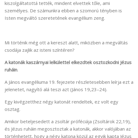
kiszolgáltatottá tették, mindent elvettek tőle, ami
személyes. De számunkra ebben a szomorú tényben is
Isten megváltó szeretetének evangélium zeng.
Mi történik még ott a kereszt alatt, miközben a megváltás
csodája zajlik az isteni színtéren?
A
katonák kaszárnyai lelkülettel
elkezdtek osztozkodni
Jézus
ruháin
.
A János evangéliuma 19. fejezete részletesebben leírja ezt a
jelenetet, nagyító alá teszi azt (János 19,23–24).
Egy kivégzetthez négy katonát rendeltek, ez volt egy
osztag.
Amikor beteljesedett a zsoltár próféciája (Zsoltárok 22,19),
és Jézus ruháin megosztoztak a katonák, akkor valójában az
történhetett, hogy a négy katona közül az egyik kapta Jézus