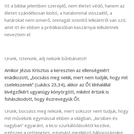
Itt a bibliai jelentben szereplő, nem életet védő, hanem az
életet szándékosan kioltó, a hatalommal visszaélő, a
határokat nem ismerő, önmagát istenítő lelkületről van szó;
amit itt én ebben a prédikációban kaszárnyai lelkületnek
neveztem el.
Urunk, Istenünk, adj nekünk bűnbánatot!
Amikor Jézus Krisztus a kereszten az ellenségeiért
imádkozott, „bocsáss meg nekik, mert nem tudják, hogy mit
cselekszenek” (Lukács 23,34), akkor az Őt kínhalállal
kivégzőkért ugyanúgy könyörgött, miként értünk is
fohászkodott, hogy észrevegyük Őt.
Urunk, bocsáss meg nekünk, mert sokszor nem tudjuk, hogy
mit művelünk egymással ebben a világban, „kicsiben és
nagyban” egyaránt, a kicsi szurkálódásoktól kezdve,
egészen a rettenetes, egymást megkínzó háborúságokig.