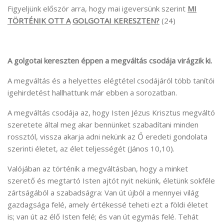
Figyeljünk először arra, hogy mai igeversünk szerint
MI
TÖRTÉNIK OTT A
GOLGOTAI KERESZTEN?
(24)
A golgotai kereszten éppen a megváltás csodája virágzik ki.
A megváltás és a helyettes elégtétel csodájáról több tanítói
igehirdetést hallhattunk már ebben a sorozatban.
A megváltás csodája az, hogy Isten Jézus Krisztus megváltó
szeretete által meg akar bennünket szabadítani minden
rossztól, vissza akarja adni nekünk az Ő eredeti gondolata
szerinti életet, az élet teljességét (János 10,10).
Valójában az történik a megváltásban, hogy a minket
szerető és megtartó Isten ajtót nyit nekünk, életünk sokféle
zártságából a szabadságra: Van út újból a mennyei világ
gazdagsága felé, amely értékessé teheti ezt a földi életet
is; van út az élő Isten felé; és van út egymás felé. Tehát