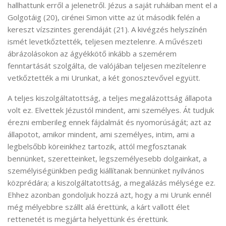
hallhattunk erről a jelenetről. Jézus a saját ruháiban ment el a
Golgotáig (20), cirénei Simon vitte az út második felén a
kereszt vízszintes gerendáját (21). A kivégzés helyszínén
ismét levetkőztették, teljesen meztelenre. A művészeti
ábrázolásokon az ágyékkötő inkább a szemérem
fenntartását szolgálta, de valójában teljesen mezítelenre
vetkőztették a mi Urunkat, a két gonosztevővel együtt.
A teljes kiszolgáltatottság, a teljes megalázottság állapota
volt ez. Elvettek Jézustól mindent, ami személyes. Át tudjuk
érezni emberileg ennek fájdalmát és nyomorúságát; azt az
állapotot, amikor mindent, ami személyes, intim, ami a
legbelsőbb köreinkhez tartozik, attól megfosztanak
bennünket, szeretteinket, legszemélyesebb dolgainkat, a
személyiségünkben pedig kiállítanak bennünket nyilvános
közprédára; a kiszolgáltatottság, a megalázás mélysége ez.
Ehhez azonban gondoljuk hozzá azt, hogy a mi Urunk ennél
még mélyebbre szállt alá érettünk, a kárt vallott élet
rettenetét is megjárta helyettünk és érettünk.