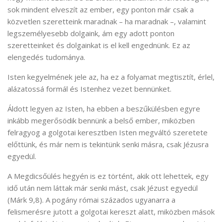
sok mindent elveszít az ember, egy ponton már csak a
közvetlen szeretteink maradnak – ha maradnak –, valamint
legszemélyesebb dolgaink, ám egy adott ponton
szeretteinket és dolgainkat is el kell engednünk. Ez az
elengedés tudománya.
Isten kegyelmének jele az, ha ez a folyamat megtisztít, érlel,
alázatossá formál és Istenhez vezet bennünket.
Áldott legyen az Isten, ha ebben a beszűkülésben egyre
inkább megerősödik bennünk a belső ember, miközben
felragyog a golgotai keresztben Isten megváltó szeretete
előttünk, és már nem is tekintünk senki másra, csak Jézusra
egyedül.
A Megdicsőülés hegyén is ez történt, akik ott lehettek, egy
idő után nem láttak már senki mást, csak Jézust egyedül
(Márk 9,8). A pogány római százados ugyanarra a
felismerésre jutott a golgotai kereszt alatt, miközben mások