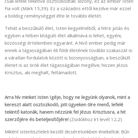
csak lefelé tekintve osztozkodtak: Bizony, ez az ember Isten
Fia volt (Márk 15,39). Ez a százados ettől kezdve már ezzel
a boldog reménységgel élte le további életét.
Tehát a beszűkülő élet, Isten kegyelméből, a hitre jutás és
egyben a hitben kitáguló élet alkalmává is lehet, egyéni,
közösségi értelemben egyaránt. A hívő ember pedig már
ennek a tágasságában éli földi életének további szakaszát is:
a váratlan fordulatok között is bizonyosságban, a beszűkült
életet is az örök élet tágasságában megélve; hiszen Jézus
Krisztus, aki meghalt, feltámadott.
Arra hív minket Isten Igéje, hogy ne legyünk olyanok, mint a
kereszt alatt osztozkodó, piti ügyeken ölre menő, lefelé
tekintő katonák, hanem nézzünk fel Jézus Krisztusra, a hit
szerzőjére és beteljesítőjére!
(Zsidókhoz írt levél 12,2)
Miként istentiszteleti kezdő dicséretünkben énekeltük: Bűn