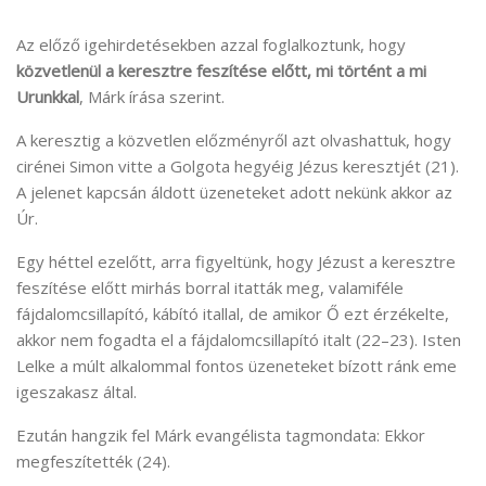
Az előző igehirdetésekben azzal foglalkoztunk, hogy
közvetlenül a keresztre feszítése előtt, mi történt a mi
Urunkkal
, Márk írása szerint.
A keresztig a közvetlen előzményről azt olvashattuk, hogy
cirénei Simon vitte a Golgota hegyéig Jézus keresztjét (21).
A jelenet kapcsán áldott üzeneteket adott nekünk akkor az
Úr.
Egy héttel ezelőtt, arra figyeltünk, hogy Jézust a keresztre
feszítése előtt mirhás borral itatták meg, valamiféle
fájdalomcsillapító, kábító itallal, de amikor Ő ezt érzékelte,
akkor nem fogadta el a fájdalomcsillapító italt (22–23). Isten
Lelke a múlt alkalommal fontos üzeneteket bízott ránk eme
igeszakasz által.
Ezután hangzik fel Márk evangélista tagmondata: Ekkor
megfeszítették (24).