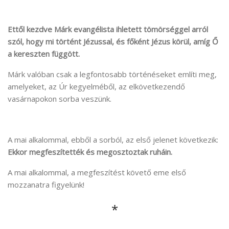
Ettől kezdve Márk evangélista ihletett tömörséggel arról
szól, hogy mi történt Jézussal, és főként Jézus körül, amíg Ő
a kereszten függött.
Márk valóban csak a legfontosabb történéseket említi meg,
amelyeket, az Úr kegyelméből, az elkövetkezendő
vasárnapokon sorba veszünk.
A mai alkalommal, ebből a sorból, az első jelenet következik:
Ekkor megfeszítették és megosztoztak ruháin.
A mai alkalommal, a megfeszítést követő eme első
mozzanatra figyelünk!
*