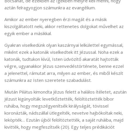
Bocsánat, de ezekben az Igékben mélyre kell menni, hogy
aztán felragyogjon számunkra az evangélium.
Amikor az ember nyeregben érzi magát és a másik
kiszolgáltatott neki, akkor rettenetes dolgokat művelhet az
egyik ember a másikkal.
Gyakran viselkedünk olyan kaszárnyai lelkülettel egymással,
miként ezek a katonák viselkedtek itt Jézussal. Noha ezek a
katonák, tudtukon kívül, Isten üdvözítő akaratát hajtották
végre, ugyanakkor Jézus szenvedéstörténete, benne ezzel
a jelenettel, rámutat arra, milyen az ember, és miből készít
számunkra az Isten szeretete szabadulást.
Miután Pilátus kimondta Jézus felett a halálos ítéletet, azután
Jézust kigúnyolták: levetkőztették, felöltöztették bíbor
ruhába, hogy megszégyenítsék királyságát, tövissel
koronázták, nádszállal ütlegelték, nevetve hajbókoltak neki,
leköpték… Ezután újból felöltöztették, a saját ruháiba, majd
kivitték, hogy megfeszítsék (20). Egy teljes prédikációt