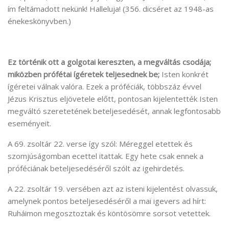
ím feltámadott nekünk! Halleluja! (356. dicséret az 1948-as
énekeskönyvben.)
Ez történik ott a golgotai kereszten, a megváltás csodája;
miközben prófétai ígéretek teljesednek be;
Isten konkrét
ígéretei válnak valóra. Ezek a próféciák, többszáz évvel
Jézus Krisztus eljövetele előtt, pontosan kijelentették Isten
megváltó szeretetének beteljesedését, annak legfontosabb
eseményeit.
A 69. zsoltár 22. verse így szól: Méreggel etettek és
szomjúságomban ecettel itattak. Egy hete csak ennek a
próféciának beteljesedéséről szólt az igehirdetés.
A 22. zsoltár 19. versében azt az isteni kijelentést olvassuk,
amelynek pontos beteljesedéséről a mai igevers ad hírt:
Ruháimon megosztoztak és köntösömre sorsot vetettek.