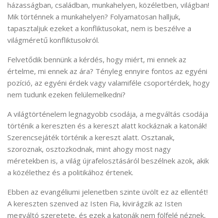
házasságban, családban, munkahelyen, közéletben, világban!
Mik történnek a munkahelyen? Folyamatosan halljuk,
tapasztaljuk ezeket a konfliktusokat, nem is beszélve a
világméretű konfliktusokról.
Felvetődik bennünk a kérdés, hogy miért, mi ennek az
értelme, mi ennek az ára? Tényleg ennyire fontos az egyéni
pozíció, az egyéni érdek vagy valamiféle csoportérdek, hogy
nem tudunk ezeken felülemelkedni?
A világtörténelem legnagyobb csodája, a megváltás csodája
történik a kereszten és a kereszt alatt kockáznak a katonák!
Szerencsejáték történik a kereszt alatt. Osztanak,
szoroznak, osztozkodnak, mint ahogy most nagy
méretekben is, a világ újrafelosztásáról beszélnek azok, akik
a közélethez és a politikához értenek.
Ebben az evangéliumi jelenetben szinte üvölt ez az ellentét!
A kereszten szenved az Isten Fia, kivirágzik az Isten
megváltó szeretete, és ezek a katonák nem fölfelé néznek,