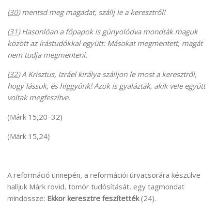
(
30
) mentsd meg magadat, szállj le a keresztről!
(
31
) Hasonlóan a főpapok is gúnyolódva mondták maguk
között az írástudókkal együtt: Másokat megmentett, magát
nem tudja megmenteni.
(
32
) A Krisztus, Izráel királya szálljon le most a keresztről,
hogy lássuk, és higgyünk! Azok is gyalázták, akik vele együtt
voltak megfeszítve.
(Márk 15,20–32)
(Márk 15,24)
A reformáció ünnepén, a reformációi úrvacsorára készülve
halljuk Márk rövid, tömör tudósítását, egy tagmondat
mindössze:
Ekkor keresztre feszítették
(24).