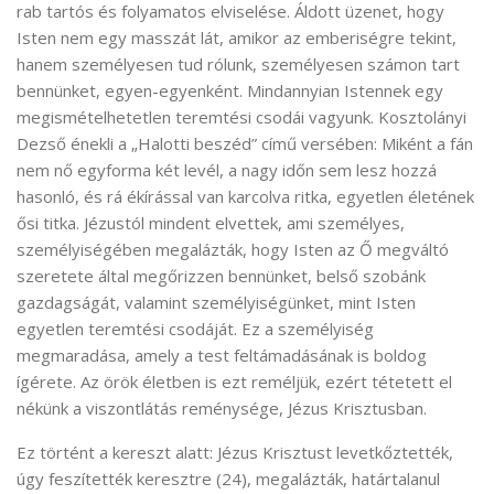
rab tartós és folyamatos elviselése. Áldott üzenet, hogy
Isten nem egy masszát lát, amikor az emberiségre tekint,
hanem személyesen tud rólunk, személyesen számon tart
bennünket, egyen-egyenként. Mindannyian Istennek egy
megismételhetetlen teremtési csodái vagyunk. Kosztolányi
Dezső énekli a „Halotti beszéd” című versében: Miként a fán
nem nő egyforma két levél, a nagy időn sem lesz hozzá
hasonló, és rá ékírással van karcolva ritka, egyetlen életének
ősi titka. Jézustól mindent elvettek, ami személyes,
személyiségében megalázták, hogy Isten az Ő megváltó
szeretete által megőrizzen bennünket, belső szobánk
gazdagságát, valamint személyiségünket, mint Isten
egyetlen teremtési csodáját. Ez a személyiség
megmaradása, amely a test feltámadásának is boldog
ígérete. Az örök életben is ezt reméljük, ezért tétetett el
nékünk a viszontlátás reménysége, Jézus Krisztusban.
Ez történt a kereszt alatt: Jézus Krisztust levetkőztették,
úgy feszítették keresztre (24), megalázták, határtalanul