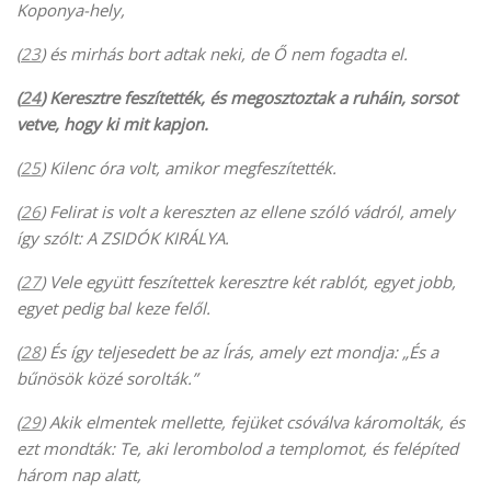
Koponya-hely,
(
23
) és mirhás bort adtak neki, de Ő nem fogadta el.
(
24
) Keresztre feszítették, és megosztoztak a ruháin, sorsot
vetve, hogy ki mit kapjon.
(
25
) Kilenc óra volt, amikor megfeszítették.
(
26
) Felirat is volt a kereszten az ellene szóló vádról, amely
így szólt: A ZSIDÓK KIRÁLYA.
(
27
) Vele együtt feszítettek keresztre két rablót, egyet jobb,
egyet pedig bal keze felől.
(
28
) És így teljesedett be az Írás, amely ezt mondja: „És a
bűnösök közé sorolták.”
(
29
) Akik elmentek mellette, fejüket csóválva káromolták, és
ezt mondták: Te, aki lerombolod a templomot, és felépíted
három nap alatt,