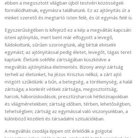
ebben a megosztott világban újból testvéri közösségek
formálódhatnak, egymásra találhatunk. Ez az ajtónyitás út a
minket szerető és megtartó Isten felé, és út egymás felé is.
Egyszerűségében is kifejező ez a kép a megváltás kapcsán:
isteni ajtónyitás, mert bent már elfogyott a levegő,
fuldokoltunk, sűrűen szorongtunk, alig bírtuk elviselni
egymást; az ajtónyitással pedig életet, levegőt, tágas teret
kaptunk. Életünk sokféle zártságában küszködve a
megváltás ajtónyitása életmentés. Bizony annyi zártság
terheli az életünket, ha Jézus Krisztus nélkül, a zárt ajtó
mögött szűkölünk: a bűn, a betegség, a törékenység, a halál
zártsága; a konkrét vétkek zártsága, megosztottság,
harcok, háborúskodások, presztízsharcok hétköznapokban
és világméretekben; zártság időben, térben, lehetőségben,
tehetségben; zártság az egymással való viszonyunkban, a
különböző közéleti és társadalmi szituációkban.
A megváltás csodája éppen ott érlelődik a golgotai