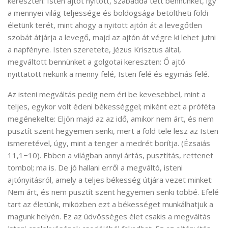
kereszten: Isten ajtót nyitott, szabaddá tett bennünket, így
a mennyei világ teljessége és boldogsága betöltheti földi
életünk terét, mint ahogy a nyitott ajtón át a levegőtlen
szobát átjárja a levegő, majd az ajtón át végre ki lehet jutni
a napfényre. Isten szeretete, Jézus Krisztus által,
megváltott bennünket a golgotai kereszten: Ő ajtó
nyittatott nekünk a menny felé, Isten felé és egymás felé.
Az isteni megváltás pedig nem éri be kevesebbel, mint a
teljes, egykor volt édeni békességgel; miként ezt a próféta
megénekelte: Eljön majd az az idő, amikor nem árt, és nem
pusztít szent hegyemen senki, mert a föld tele lesz az Isten
ismeretével, úgy, mint a tenger a medrét borítja. (Ézsaiás
11,1−10). Ebben a világban annyi ártás, pusztítás, rettenet
tombol; ma is. De jó hallani erről a megváltó, isteni
ajtónyitásról, amely a teljes békesség útjára vezet minket:
Nem árt, és nem pusztít szent hegyemen senki többé. Efelé
tart az életünk, miközben ezt a békességet munkálhatjuk a
magunk helyén. Ez az üdvösséges élet csakis a megváltás