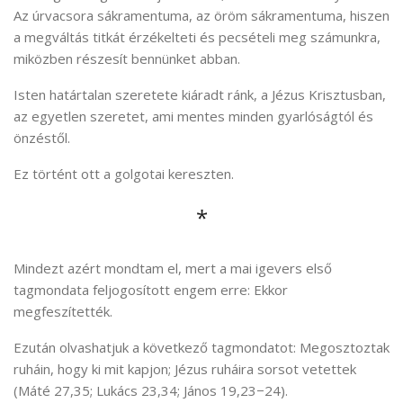
Az úrvacsora sákramentuma, az öröm sákramentuma, hiszen
a megváltás titkát érzékelteti és pecsételi meg számunkra,
miközben részesít bennünket abban.
Isten határtalan szeretete kiáradt ránk, a Jézus Krisztusban,
az egyetlen szeretet, ami mentes minden gyarlóságtól és
önzéstől.
Ez történt ott a golgotai kereszten.
*
Mindezt azért mondtam el, mert a mai igevers első
tagmondata feljogosított engem erre: Ekkor
megfeszítették.
Ezután olvashatjuk a következő tagmondatot: Megosztoztak
ruháin, hogy ki mit kapjon; Jézus ruháira sorsot vetettek
(Máté 27,35; Lukács 23,34; János 19,23−24).