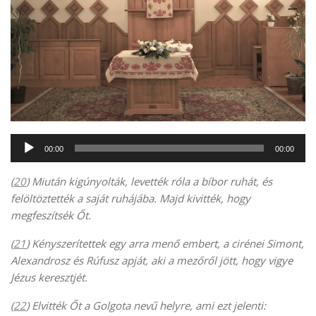
Audió
00:00
00:00
lejátszó
(
20
) Miután kigúnyolták, levették róla a bíbor ruhát, és
felöltöztették a saját ruhájába. Majd kivitték, hogy
megfeszítsék Őt.
(
21
) Kényszerítettek egy arra menő embert, a cirénei Simont,
Alexandrosz és Rúfusz apját, aki a mezőről jött, hogy vigye
Jézus keresztjét.
(
22
) Elvitték Őt a Golgota nevű helyre, ami ezt jelenti: