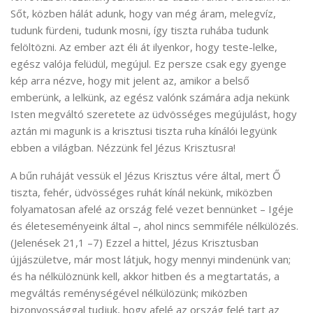
Sőt, közben hálát adunk, hogy van még áram, melegvíz,
tudunk fürdeni, tudunk mosni, így tiszta ruhába tudunk
felöltözni. Az ember azt éli át ilyenkor, hogy teste-lelke,
egész valója felüdül, megújul. Ez persze csak egy gyenge
kép arra nézve, hogy mit jelent az, amikor a belső
emberünk, a lelkünk, az egész valónk számára adja nekünk
Isten megváltó szeretete az üdvösséges megújulást, hogy
aztán mi magunk is a krisztusi tiszta ruha kínálói legyünk
ebben a világban. Nézzünk fel Jézus Krisztusra!
A bűn ruháját vessük el Jézus Krisztus vére által, mert Ő
tiszta, fehér, üdvösséges ruhát kínál nekünk, miközben
folyamatosan afelé az ország felé vezet bennünket – Igéje
és életeseményeink által –, ahol nincs semmiféle nélkülözés.
(Jelenések 21,1 –7) Ezzel a hittel, Jézus Krisztusban
újjászületve, már most látjuk, hogy mennyi mindenünk van;
és ha nélkülöznünk kell, akkor hitben és a megtartatás, a
megváltás reménységével nélkülözünk; miközben
bizonyossággal tudjuk, hogy afelé az ország felé tart az