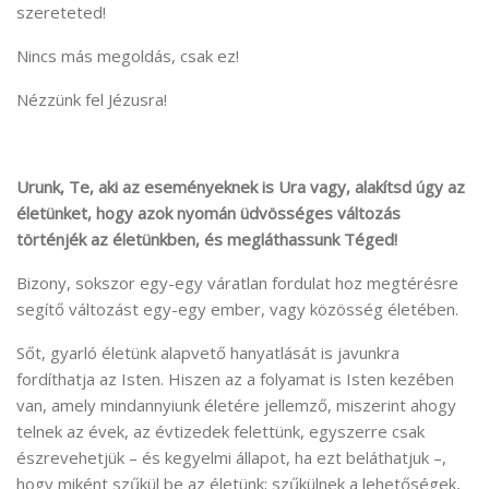
szereteted!
Nincs más megoldás, csak ez!
Nézzünk fel Jézusra!
Urunk, Te, aki az eseményeknek is Ura vagy, alakítsd úgy az
életünket, hogy azok nyomán üdvösséges változás
történjék az életünkben, és megláthassunk Téged!
Bizony, sokszor egy-egy váratlan fordulat hoz megtérésre
segítő változást egy-egy ember, vagy közösség életében.
Sőt, gyarló életünk alapvető hanyatlását is javunkra
fordíthatja az Isten. Hiszen az a folyamat is Isten kezében
van, amely mindannyiunk életére jellemző, miszerint ahogy
telnek az évek, az évtizedek felettünk, egyszerre csak
észrevehetjük – és kegyelmi állapot, ha ezt beláthatjuk –,
hogy miként szűkül be az életünk; szűkülnek a lehetőségek,