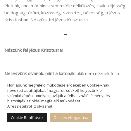
életünk, ahol már nincs semmiféle nélkülözés, csak teljesség,
boldogság, öröm, közösség, szeretet, békesség, a Jézus
Krisztusban. Nézzünk fel Jézus Krisztusra!
–
Nézzünk fel Jézus Krisztusra!
Ne legyünk olyanok, mint a katonák,
akik nem néznek fel a
keresztre, és akik előtt nem ragyog fel Isten megváltó
Honlapunk megfelelő működése érdekében Cookie-knak
szeretetének gazdagsága, miközben azon harcolnak
nevezett adatfájlokat (magyarul: sütiket) helyezünk el
egymással a világtörténelem legnagyobb eseményének
számítógépén, amelyek javítják a felhasználói élményt és
biztosítják az oldal megfelelő működését.
történése közben is, hogy ki miben győz és ki mit birtokol
A részletekről itt olvashat.
majd itt…
Cookie Beállítások
Összes elfogadása