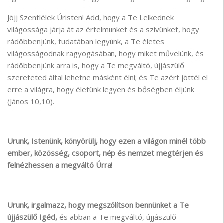
Jöjj Szentlélek Úristen! Add, hogy a Te Lelkednek
világossága járja át az értelmünket és a szívünket, hogy
rádöbbenjünk, tudatában legyünk, a Te életes
világosságodnak ragyogásában, hogy miket művelünk, és
rádöbbenjünk arra is, hogy a Te megváltó, újjászülő
szereteted által lehetne másként élni; és Te azért jöttél el
erre a világra, hogy életünk legyen és bőségben éljünk
(János 10,10).
Urunk, Istenünk, könyörülj, hogy ezen a világon minél több
ember, közösség, csoport, nép és nemzet megtérjen és
felnézhessen a megváltó Úrra!
Urunk, irgalmazz, hogy megszólítson bennünket a Te
újjászülő Igéd,
és abban a Te megváltó, újjászülő