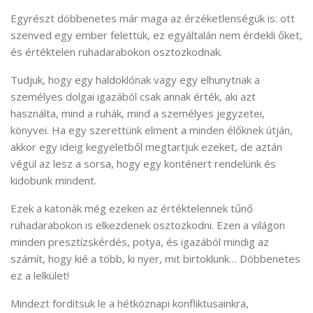
Egyrészt döbbenetes már maga az érzéketlenségük is: ott
szenved egy ember felettük, ez egyáltalán nem érdekli őket,
és értéktelen ruhadarabokon osztozkodnak.
Tudjuk, hogy egy haldoklónak vagy egy elhunytnak a
személyes dolgai igazából csak annak érték, aki azt
használta, mind a ruhák, mind a személyes jegyzetei,
könyvei. Ha egy szerettünk elment a minden élőknek útján,
akkor egy ideig kegyeletből megtartjuk ezeket, de aztán
végül az lesz a sorsa, hogy egy konténert rendelünk és
kidobunk mindent.
Ezek a katonák még ezeken az értéktelennek tűnő
ruhadarabokon is elkezdenek osztozkodni. Ezen a világon
minden presztízskérdés, potya, és igazából mindig az
számít, hogy kié a több, ki nyer, mit birtoklunk… Döbbenetes
ez a lelkület!
Mindezt fordítsuk le a hétköznapi konfliktusainkra,