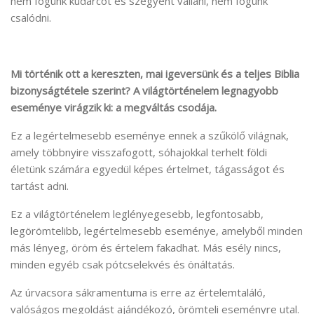
nem fogunk kudarcot és szégyent vallani, nem fogunk
csalódni.
Mi történik ott a kereszten, mai igeversünk és a teljes Biblia
bizonyságtétele szerint? A világtörténelem legnagyobb
eseménye virágzik ki: a megváltás csodája.
Ez a legértelmesebb eseménye ennek a szűkölő világnak,
amely többnyire visszafogott, sóhajokkal terhelt földi
életünk számára egyedül képes értelmet, tágasságot és
tartást adni.
Ez a világtörténelem leglényegesebb, legfontosabb,
legörömtelibb, legértelmesebb eseménye, amelyből minden
más lényeg, öröm és értelem fakadhat. Más esély nincs,
minden egyéb csak pótcselekvés és önáltatás.
Az úrvacsora sákramentuma is erre az értelemtaláló,
valóságos megoldást ajándékozó, örömteli eseményre utal.