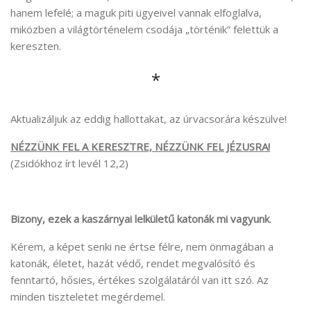
hanem lefelé; a maguk piti ügyeivel vannak elfoglalva,
miközben a világtörténelem csodája „történik” felettük a
kereszten.
*
Aktualizáljuk az eddig hallottakat, az úrvacsorára készülve!
NÉZZÜNK FEL A KERESZTRE, NÉZZÜNK FEL JÉZUSRA!
(Zsidókhoz írt levél 12,2)
Bizony, ezek a kaszárnyai lelkületű
katonák
mi vagyunk
.
Kérem, a képet senki ne értse félre, nem önmagában a
katonák, életet, hazát védő, rendet megvalósító és
fenntartó, hősies, értékes szolgálatáról van itt szó. Az
minden tiszteletet megérdemel.