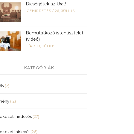
Dicsérjétek az Urat!
IGEHIRDETÉS
/
26, JÚLIUS
Bemutatkozó istentisztelet
(videó)
HÍR
/
19, JÚLIUS
KATEGÓRIÁK
éb
(2)
mény
(12)
ekezeti hirdetés
(27)
ekezeti hírlevél
(26)