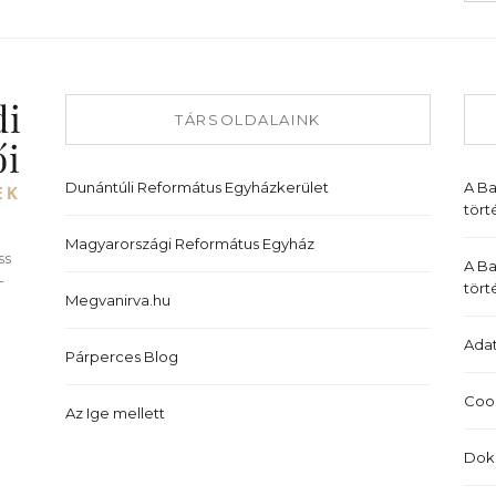
TÁRSOLDALAINK
Dunántúli Református Egyházkerület
A B
tört
Magyarországi Református Egyház
ss
A Ba
-
tört
Megvanirva.hu
Adat
Párperces Blog
Cook
Az Ige mellett
Dok