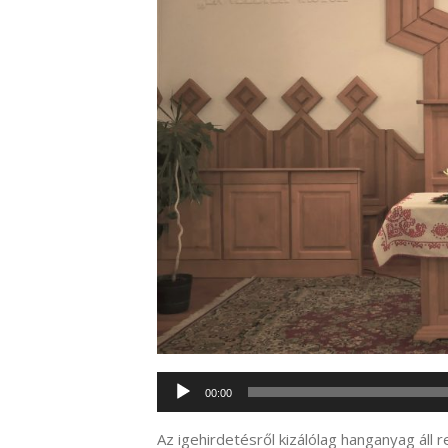
Audió
00:00
lejátszó
Az igehirdetésről kizálólag hanganyag áll 