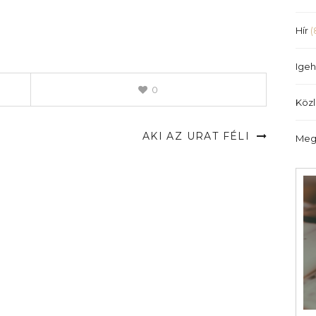
illetőleg
csökkentéséhez
Hír
(
a
Fel/Le
Igeh
billentyűket
kell
0
Köz
használni.
AKI AZ URAT FÉLI
Meg