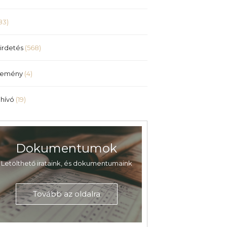
83)
irdetés
(568)
lemény
(4)
hívó
(19)
Dokumentumok
Letölthető irataink, és dokumentumaink
Tovább az oldalra