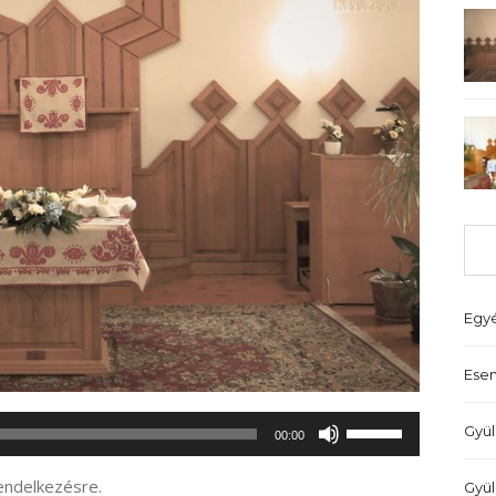
Egy
Ese
A
Gyül
00:00
hangerő
növeléséhez,
rendelkezésre.
Gyül