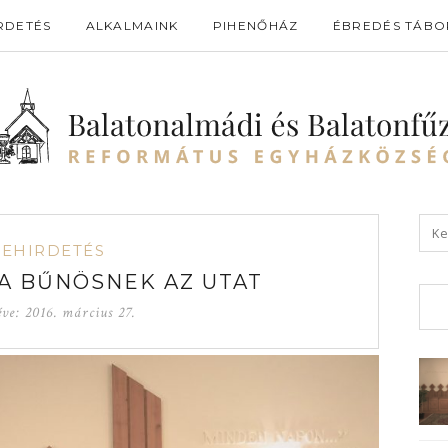
RDETÉS
ALKALMAINK
PIHENŐHÁZ
ÉBREDÉS TÁBO
GEHIRDETÉS
A BŰNÖSNEK AZ UTAT
éve:
2016. március 27.