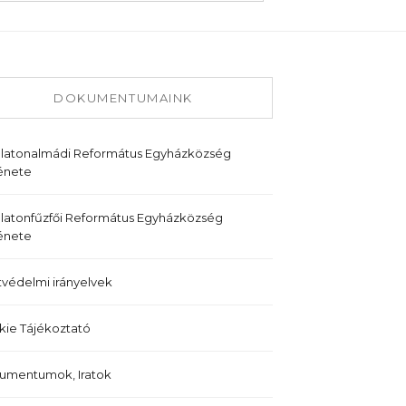
DOKUMENTUMAINK
alatonalmádi Református Egyházközség
énete
latonfűzfői Református Egyházközség
énete
védelmi irányelvek
ie Tájékoztató
umentumok, Iratok