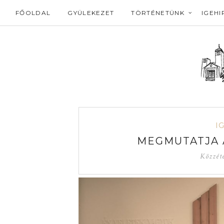
FŐOLDAL
GYÜLEKEZET
TÖRTÉNETÜNK
IGEHI
I
MEGMUTATJA 
Közzét