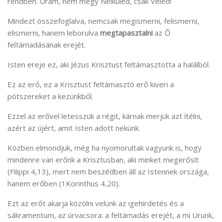
rendben. Uram, nem megy Nélküled, csak Veled!
Mindezt összefoglalva, nemcsak megismerni, felismerni,
elismerni, hanem leborulva
megtapasztalni
az Ő
feltámadásának erejét.
Isten ereje ez, aki Jézus Krisztust feltámasztotta a halálból.
Ez az erő, ez a Krisztust feltámasztó erő kiveri a
pótszereket a kezünkből.
Ezzel az erővel letesszük a régit, kárnak merjük azt ítélni,
azért az újért, amit Isten adott nekünk.
Közben elmondjuk, még ha nyomorultak vagyunk is, hogy
mindenre van erőnk a Krisztusban, aki minket megerősít
(Filippi 4,13), mert nem beszédben áll az Istennek országa,
hanem erőben (1Korinthus 4,20).
Ezt az erőt akarja közölni velünk az igehirdetés és a
sákramentum, az úrvacsora: a feltámadás erejét, a mi Urunk,