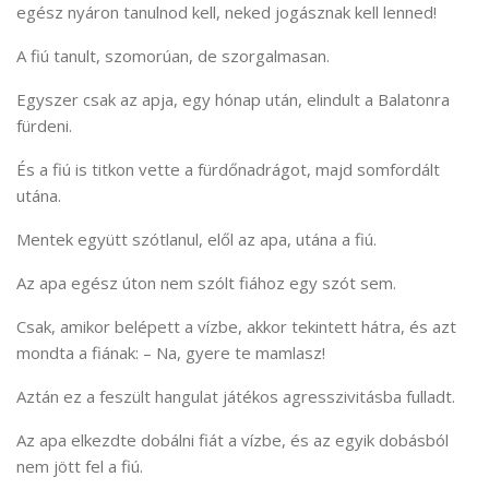
egész nyáron tanulnod kell, neked jogásznak kell lenned!
A fiú tanult, szomorúan, de szorgalmasan.
Egyszer csak az apja, egy hónap után, elindult a Balatonra
fürdeni.
És a fiú is titkon vette a fürdőnadrágot, majd somfordált
utána.
Mentek együtt szótlanul, elől az apa, utána a fiú.
Az apa egész úton nem szólt fiához egy szót sem.
Csak, amikor belépett a vízbe, akkor tekintett hátra, és azt
mondta a fiának: – Na, gyere te mamlasz!
Aztán ez a feszült hangulat játékos agresszivitásba fulladt.
Az apa elkezdte dobálni fiát a vízbe, és az egyik dobásból
nem jött fel a fiú.