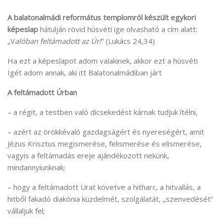
A balatonalmádi református templomról készült egykori
képeslap
hátulján rövid húsvéti ige olvasható a cím alatt:
„V
alóban feltámadott az Úr!
” (Lukács 24,34)
Ha ezt a képeslapot adom valakinek, akkor ezt a húsvéti
Igét adom annak, aki itt Balatonalmádiban járt
A feltámadott Úrban
– a régit, a testben való dicsekedést kárnak tudjuk ítélni,
– azért az örökkévaló gazdagságért és nyereségért, amit
Jézus Krisztus megismerése, felismerése és elismerése,
vagyis a feltámadás ereje ajándékozott nekünk,
mindannyiunknak;
– hogy a feltámadott Urat követve a hitharc, a hitvallás, a
hitből fakadó diakónia küzdelmét, szolgálatát, „szenvedését”
vállaljuk fel;