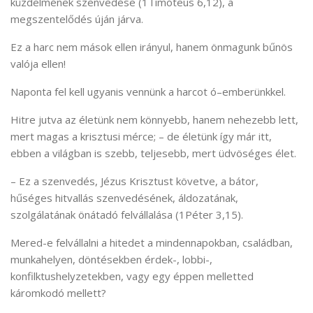
küzdelmének szenvedése (1Timóteus 6,12), a
megszentelődés úján járva.
Ez a harc nem mások ellen irányul, hanem önmagunk bűnös
valója ellen!
Naponta fel kell ugyanis vennünk a harcot ó–emberünkkel.
Hitre jutva az életünk nem könnyebb, hanem nehezebb lett,
mert magas a krisztusi mérce; – de életünk így már itt,
ebben a világban is szebb, teljesebb, mert üdvöséges élet.
– Ez a szenvedés, Jézus Krisztust követve, a bátor,
hűséges hitvallás szenvedésének, áldozatának,
szolgálatának önátadó felvállalása (1Péter 3,15).
Mered-e felvállalni a hitedet a mindennapokban, családban,
munkahelyen, döntésekben érdek-, lobbi-,
konfilktushelyzetekben, vagy egy éppen melletted
káromkodó mellett?