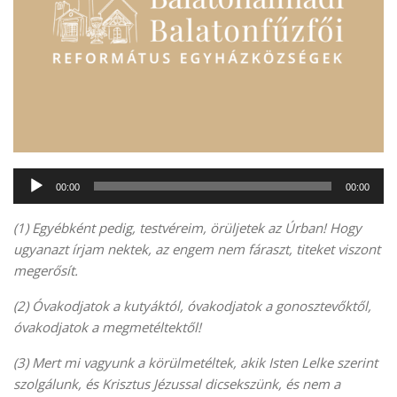
Audió
00:00
00:00
lejátszó
(1) Egyébként pedig, testvéreim, örüljetek az Úrban! Hogy
ugyanazt írjam nektek, az engem nem fáraszt, titeket viszont
megerősít.
(2) Óvakodjatok a kutyáktól, óvakodjatok a gonosztevőktől,
óvakodjatok a megmetéltektől!
(3) Mert mi vagyunk a körülmetéltek, akik Isten Lelke szerint
szolgálunk, és Krisztus Jézussal dicsekszünk, és nem a