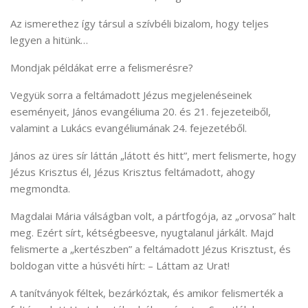
Az ismerethez így társul a szívbéli bizalom, hogy teljes
legyen a hitünk…
Mondjak példákat erre a felismerésre?
Vegyük sorra a feltámadott Jézus megjelenéseinek
eseményeit, János evangéliuma 20. és 21. fejezeteiből,
valamint a Lukács evangéliumának 24. fejezetéből.
János az üres sír láttán „látott és hitt”, mert felismerte, hogy
Jézus Krisztus él, Jézus Krisztus feltámadott, ahogy
megmondta.
Magdalai Mária válságban volt, a pártfogója, az „orvosa” halt
meg. Ezért sírt, kétségbeesve, nyugtalanul járkált. Majd
felismerte a „kertészben” a feltámadott Jézus Krisztust, és
boldogan vitte a húsvéti hírt: – Láttam az Urat!
A tanítványok féltek, bezárkóztak, és amikor felismerték a