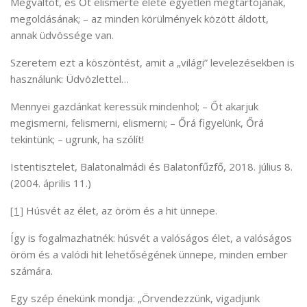
Megváltót, és Őt elismerte élete egyetlen megtartójának,
megoldásának; – az minden körülmények között áldott,
annak üdvössége van.
Szeretem ezt a köszöntést, amit a „világi” levelezésekben is
használunk: Üdvözlettel…
Mennyei gazdánkat keressük mindenhol; – Őt akarjuk
megismerni, felismerni, elismerni; – Őrá figyelünk, Őrá
tekintünk; – ugrunk, ha szólít!
Istentisztelet, Balatonalmádi és Balatonfűzfő, 2018. július 8.
(2004. április 11.)
[1]
Húsvét az élet, az öröm és a hit ünnepe.
Így is fogalmazhatnék: húsvét a valóságos élet, a valóságos
öröm és a valódi hit lehetőségének ünnepe, minden ember
számára.
Egy szép énekünk mondja: „Örvendezzünk, vigadjunk