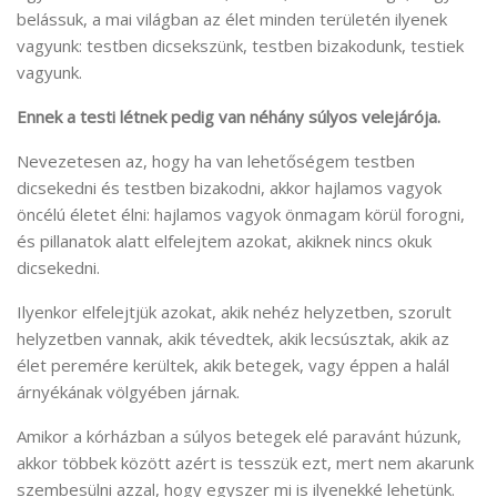
belássuk, a mai világban az élet minden területén ilyenek
vagyunk: testben dicsekszünk, testben bizakodunk, testiek
vagyunk.
Ennek a testi létnek pedig van néhány súlyos velejárója.
Nevezetesen az, hogy ha van lehetőségem testben
dicsekedni és testben bizakodni, akkor hajlamos vagyok
öncélú életet élni: hajlamos vagyok önmagam körül forogni,
és pillanatok alatt elfelejtem azokat, akiknek nincs okuk
dicsekedni.
Ilyenkor elfelejtjük azokat, akik nehéz helyzetben, szorult
helyzetben vannak, akik tévedtek, akik lecsúsztak, akik az
élet peremére kerültek, akik betegek, vagy éppen a halál
árnyékának völgyében járnak.
Amikor a kórházban a súlyos betegek elé paravánt húzunk,
akkor többek között azért is tesszük ezt, mert nem akarunk
szembesülni azzal, hogy egyszer mi is ilyenekké lehetünk.