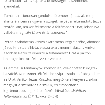
feltámadott Urat, kapták a békességet, a Szentlélek
ajándékát.
Tamás a racionálisan gondolkodó ember típusa, aki meg
akarta érinteni az ujjával a szögek helyét a feltámadott Jézus
testén. Ám, amikor felismerte a feltámadott Urat, leborulva
vallotta meg:
„Én Uram és én Istenem!”
Péter, csalódottan vissza akart menni régi életébe, ahonnan
Jézus Krisztus elhívta, vissza akart menni halászni. Amikor
azonban Péter felismerte a feltámadott Urat a parton,
boldogan kiáltott fel: – Az Úr van itt!
Az emmausi tanítványok szomorúan, csalódottan kullogtak
hazafelé. Nem ismerték fel a hozzájuk csatlakozó idegenben
az Urat. Amikor Jézus Krisztus megtörte a kenyeret, akkor
megnyílt a szemük és a szívük, és elmondták a
legtömörebb, legszebb húsvéti hitvallást:
„Valóban
feltámadott az Úr!”
(Lukács 24,34)