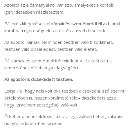
Azokról az előzményekről van szó, amelyeket a korábbi
igehirdetésben részleteztem.
Pál erős kifejezésekkel
kárnak és szemétnek ítéli azt
, amit
korábban nyereségnek tartott és amivel dicsekedett.
Az apostol kárnak ítél minden testben való bizodalmat,
testben való dicsekedést, testben való életet.
Pál kárnak és szemétnek ítél mindent a Jézus Krisztus
ismeretének páratlan gazdagságáért.
Az apostol is dicsekedett testben.
Leírja Pál, hogy neki volt oka testben dicsekedni, szó szerinti
értelemben is, hiszen körülmetélték; – dicsekedett azzal,
hogy Izrael nemzetségéből való volt.
Ő héber a héberek közül, azaz a legkiválóbb héber, valamint
buzgó, feddhetetlen farizeus.