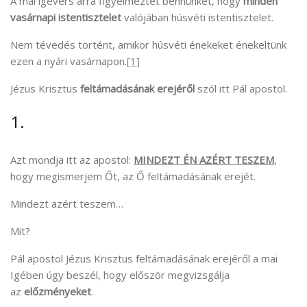
A mai igevers arra figyelmeztet bennünket, hogy
minden
vasárnapi istentisztelet
valójában húsvéti istentisztelet.
Nem tévedés történt, amikor húsvéti énekeket énekeltünk
ezen a nyári vasárnapon.
[1]
Jézus Krisztus
feltámadásának erejéről
szól itt Pál apostol.
1.
Azt mondja itt az apostol:
MINDEZT ÉN AZÉRT TESZEM
,
hogy megismerjem Őt, az Ő feltámadásának erejét.
Mindezt azért teszem…
Mit?
Pál apostol Jézus Krisztus feltámadásának erejéről a mai
Igében úgy beszél, hogy először megvizsgálja
az
előzményeket
.