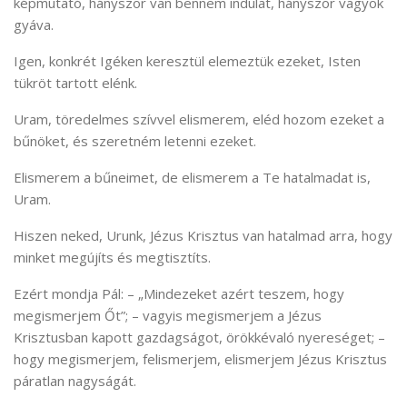
képmutató, hányszor van bennem indulat, hányszor vagyok
gyáva.
Igen, konkrét Igéken keresztül elemeztük ezeket, Isten
tükröt tartott elénk.
Uram, töredelmes szívvel elismerem, eléd hozom ezeket a
bűnöket, és szeretném letenni ezeket.
Elismerem a bűneimet, de elismerem a Te hatalmadat is,
Uram.
Hiszen neked, Urunk, Jézus Krisztus van hatalmad arra, hogy
minket megújíts és megtisztíts.
Ezért mondja Pál: – „Mindezeket azért teszem, hogy
megismerjem Őt”; – vagyis megismerjem a Jézus
Krisztusban kapott gazdagságot, örökkévaló nyereséget; –
hogy megismerjem, felismerjem, elismerjem Jézus Krisztus
páratlan nagyságát.