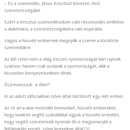
– Ez a szenvedés, Jézus Krisztust követve, hívő
szeretetszolgálat.
Ezért a Krisztus szenvedéseiben való részesedés említése
a diakóniára, a szeretetszolgálatra való inspirálás.
Vagyis a húsvéti embernek megnyílik a szeme a körülötte
szenvedőkre.
Az élő Isten nem a világ összes nyomorúságát kéri rajtunk
számon, hanem csak azoknak a nyomorúságát, akik a
közvetlen környezetünkben élnek.
Észrevesszük- e őket?
Ki az adott időszakban Isten által rád bízott egy–két ember.
Az Úr arra akar motiválni bennünket, húsvéti embereket,
hogy konkrét segítő szándékkal vigyük a húsvéti örömhírt,
hogy segítő szeretetünk nyomán ők is megismerjék a
feltámadás erejét, Isten kegyelme által.
[5]