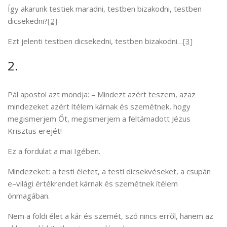
Így akarunk testiek maradni, testben bizakodni, testben
dicsekedni?
[2]
Ezt jelenti testben dicsekedni, testben bizakodni…
[3]
2.
Pál apostol azt mondja: – Mindezt azért teszem, azaz
mindezeket azért ítélem kárnak és szemétnek, hogy
megismerjem Őt, megismerjem a feltámadott Jézus
Krisztus erejét!
Ez a fordulat a mai Igében.
Mindezeket: a testi életet, a testi dicsekvéseket, a csupán
e–világi értékrendet kárnak és szemétnek ítélem
önmagában.
Nem a földi élet a kár és szemét, szó nincs erről, hanem az