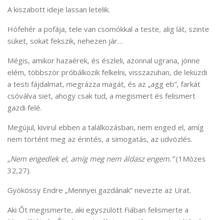
A kiszabott ideje lassan letelik.
Hófehér a pofája, tele van csomókkal a teste, alig lát, szinte
süket, sokat fekszik, nehezen jár…
Mégis, amikor hazaérek, és észleli, azonnal ugrana, jönne
elém, többször próbálkozik felkelni, visszazuhan, de leküzdi
a testi fájdalmat, megrázza magát, és az „agg eb”, farkát
csóválva siet, ahogy csak tud, a megismert és felismert
gazdi felé.
Megújul, kivirul ebben a találkozásban, nem enged el, amíg
nem történt meg az érintés, a simogatás, az üdvözlés.
„Nem engedlek el, amíg meg nem áldasz engem.”
(1Mózes
32,27).
Gyökössy Endre „Mennyei gazdának” nevezte az Urat.
Aki Őt megismerte, aki egyszülött Fiában felismerte a