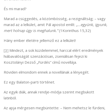
És mi marad?
Marad a csüggedés, a közömbösség, a rezignáltság; – vagy
marad az a lelkület, amit Pál apostol említ:
„…együnk, igyunk,
mert holnap úgy is meghalunk.”
(1Korinthus 15,32)
Hány ember életére jellemző ez a lelkület!
[3]
Mindezt, a sok küzdelemmel, harccal elért eredmények
hiábavalóságát szenzációsan, zseniálisan fejezi ki
Kosztolányi Dezső „Fürdés” című novellája.
Röviden elmondom ennek a novellának a lényegét.
Ez egy Balaton-parti történet.
Az egyik diák, annak rendje-módja szerint megbukott
latinból.
Az apja mérgesen megbüntette: – Nem mehetsz le fürdeni,