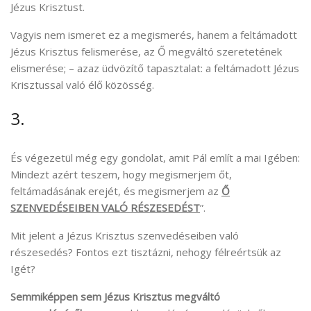
Jézus Krisztust.
Vagyis nem ismeret ez a megismerés, hanem a feltámadott
Jézus Krisztus felismerése, az Ő megváltó szeretetének
elismerése; – azaz üdvözítő tapasztalat: a feltámadott Jézus
Krisztussal való élő közösség.
3.
És végezetül még egy gondolat, amit Pál említ a mai Igében:
Mindezt azért teszem, hogy megismerjem őt,
feltámadásának erejét, és megismerjem az
Ő
SZENVEDÉSEIBEN VALÓ RÉSZESEDÉST
”.
Mit jelent a Jézus Krisztus szenvedéseiben való
részesedés? Fontos ezt tisztázni, nehogy félreértsük az
Igét?
Semmiképpen sem Jézus Krisztus megváltó