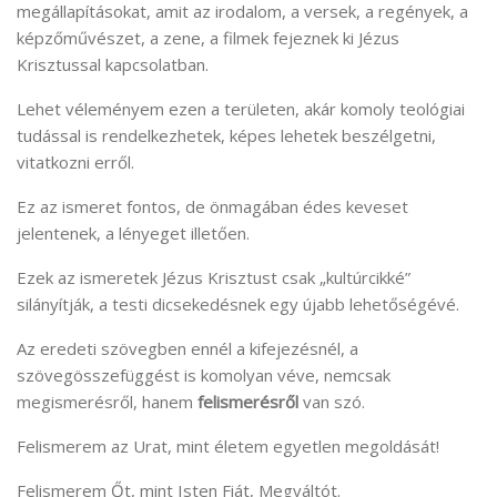
megállapításokat, amit az irodalom, a versek, a regények, a
képzőművészet, a zene, a filmek fejeznek ki Jézus
Krisztussal kapcsolatban.
Lehet véleményem ezen a területen, akár komoly teológiai
tudással is rendelkezhetek, képes lehetek beszélgetni,
vitatkozni erről.
Ez az ismeret fontos, de önmagában édes keveset
jelentenek, a lényeget illetően.
Ezek az ismeretek Jézus Krisztust csak „kultúrcikké”
silányítják, a testi dicsekedésnek egy újabb lehetőségévé.
Az eredeti szövegben ennél a kifejezésnél, a
szövegösszefüggést is komolyan véve, nemcsak
megismerésről, hanem
felismerésről
van szó.
Felismerem az Urat, mint életem egyetlen megoldását!
Felismerem Őt, mint Isten Fiát, Megváltót.