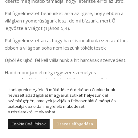
kísértő még inkább támadja, hogy letérítse erről az útról.
Pál figyelmeztet bennünket arra az Igére, hogy ebben a
világban nyomorúságunk lesz, de mi bízzunk, mert Ő
legyőzte a világot (1János 5,4).
Pál figyelmeztet arra, hogy ha el is indultunk ezen az úton,
ebben a világban soha nem leszünk tökéletesek.
Újból és újból fel kell vállalnunk a hit harcának szenvedést.
Hadd mondjam el még egyszer személyes
bizonyságtételemet: – Mióta hívő lettem, az életem nem
könnyebb lett, hanem nehezebb lett, sokkal nehezebb; –
Honlapunk megfelelő működése érdekében Cookie-knak
mert magasabb a mérce, és sokszor beleremegek abba a
nevezett adatfájlokat (magyarul: sütiket) helyezünk el
számítógépén, amelyek javítják a felhasználói élményt és
felelősségbe, ami ránk, hívő emberekre hárul; – olykor
biztosítják az oldal megfelelő működését.
szeretném letenni ezt a folyamatos készenlétet,
A részletekről itt olvashat.
szolgálatot, „szenvedést”, küzdelmet, áldozathozatalt. Ezért
Cookie Beállítások
Összes elfogadása
újból és újból alázattal le kell borulnom az Úr előtt, és
kérnem kell az Isten erejét. Tehát az életem nem könnyebb,