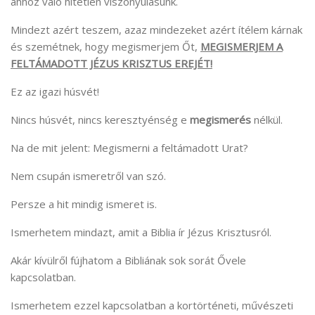
ahhoz való hitetlen viszonyulásunk.
Mindezt azért teszem, azaz mindezeket azért ítélem kárnak
és szemétnek, hogy megismerjem Őt,
MEGISMERJEM A
FELTÁMADOTT JÉZUS KRISZTUS EREJÉT!
Ez az igazi húsvét!
Nincs húsvét, nincs keresztyénség e
megismerés
nélkül.
Na de mit jelent: Megismerni a feltámadott Urat?
Nem csupán ismeretről van szó.
Persze a hit mindig ismeret is.
Ismerhetem mindazt, amit a Biblia ír Jézus Krisztusról.
Akár kívülről fújhatom a Bibliának sok sorát Ővele
kapcsolatban.
Ismerhetem ezzel kapcsolatban a kortörténeti, művészeti