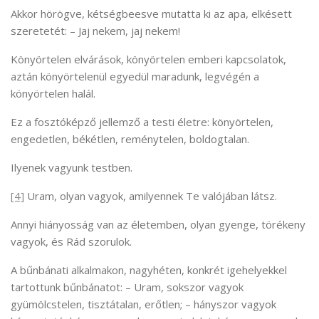
Akkor hörögve, kétségbeesve mutatta ki az apa, elkésett
szeretetét: – Jaj nekem, jaj nekem!
Könyörtelen elvárások, könyörtelen emberi kapcsolatok,
aztán könyörtelenül egyedül maradunk, legvégén a
könyörtelen halál.
Ez a fosztóképző jellemző a testi életre: könyörtelen,
engedetlen, békétlen, reménytelen, boldogtalan.
Ilyenek vagyunk testben.
[4]
Uram, olyan vagyok, amilyennek Te valójában látsz.
Annyi hiányosság van az életemben, olyan gyenge, törékeny
vagyok, és Rád szorulok.
A bűnbánati alkalmakon, nagyhéten, konkrét igehelyekkel
tartottunk bűnbánatot: – Uram, sokszor vagyok
gyümölcstelen, tisztátalan, erőtlen; – hányszor vagyok