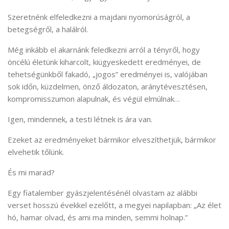
Szeretnénk elfeledkezni a majdani nyomorúságról, a
betegségről, a halálról.
Még inkább el akarnánk feledkezni arról a tényről, hogy
öncélú életünk kiharcolt, kiügyeskedett eredményei, de
tehetségünkből fakadó, „jogos” eredményei is, valójában
sok időn, küzdelmen, önző áldozaton, aránytévesztésen,
kompromisszumon alapulnak, és végül elmúlnak…
Igen, mindennek, a testi létnek is ára van.
Ezeket az eredményeket bármikor elveszíthetjük, bármikor
elvehetik tőlünk.
És mi marad?
Egy fiatalember gyászjelentésénél olvastam az alábbi
verset hosszú évekkel ezelőtt, a megyei napilapban: „Az élet
hó, hamar olvad, és ami ma minden, semmi holnap.”