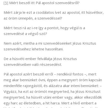
[5]
Miért beszél itt Pál apostol szenvedésről?
Miért zárja le ezt a csodálatos ívet az apostol, itt húsvétkor,
az öröm ünnepén, a szenvedéssel?
Miért teszi rá az i-re így a pontot, hogy végül is a
szenvedésé a végső szó?
Nem azért, mintha a mi szenvedéseinket Jézus Krisztus
szenvedéseihez lehetne hasonlítani.
De a húsvéti ember felvállalja Jézus Krisztus
szenvedéseiben való részesedést.
Pál apostol azért beszél erről – rendkívül fontos –, mert
meg akar bennünket óvni, éppen a megnyert öröm kapcsán
mindenféle rajongástól, és alázatra akar inteni bennünket: –
Vigyázz, ha ezt az örömöt megnyerted, ha Jézus Krisztust
megnyerted, ha húsvét utáni ember vagy, akkor elkezdődik
egy harc az életedben, a hit harca. Mert a hívő embert a