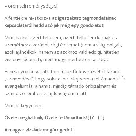
– örömteli reménységgel.
A fentiekre hivatkozva
az igeszakasz tagmondatainak
kapcsolatáról hadd szóljak még egy gondolatot!
Mindezeket azért tehetem, azért ítélhetem kárnak és
szemétnek a korábbi, régi életemet (nem a világ dolgait,
azok ajándékok, hanem az azokhoz való eddigi, hitetlen
viszonyulásomat), mert megismerhettem az Urat.
Ennek nyomán vállalhatom fel az Úr követéséből fakadó
„szenvedést”, hogy soha el ne felejtsem a feltámadott Úr
evangéliumát, a hamis, mindig támadó önbizalmam és
számos ó–emberi tulajdonságom miatt.
Minden kegyelem.
Ővele meghaltunk, Ővele feltámadtunk!
(10–11)
A magyar vizslánk megöregedett.