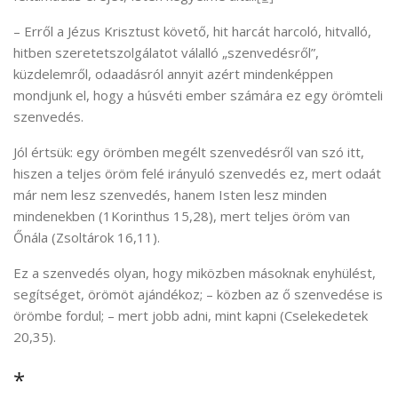
– Erről a Jézus Krisztust követő, hit harcát harcoló, hitvalló,
hitben szeretetszolgálatot válalló „szenvedésről”,
küzdelemről, odaadásról annyit azért mindenképpen
mondjunk el, hogy a húsvéti ember számára ez egy örömteli
szenvedés.
Jól értsük: egy örömben megélt szenvedésről van szó itt,
hiszen a teljes öröm felé irányuló szenvedés ez, mert odaát
már nem lesz szenvedés, hanem Isten lesz minden
mindenekben (1Korinthus 15,28), mert teljes öröm van
Őnála (Zsoltárok 16,11).
Ez a szenvedés olyan, hogy miközben másoknak enyhülést,
segítséget, örömöt ajándékoz; – közben az ő szenvedése is
örömbe fordul; – mert jobb adni, mint kapni (Cselekedetek
20,35).
*