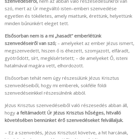
szenvedéséről,
nem az abban való részesedésünkről van
szó, mert az Úr megváltó isten–emberi szenvedése
egyetlen és tökéletes, amely miattunk, érettünk, helyettünk
minden bűnünkért eleget tett.
Elsősorban nem is a mi „hasadt” emberlétünk
szenvedéseiről van szó;
– amelyeket az ember Jézus ismert,
megszenvedett, hiszen ő is éhezett, szomjazott, elfáradt,
gyötrődött, sírt, megkísértetett; – de amelyeket Ő, isteni
hatalmával magára vett, elhordozott.
Elsősorban tehát nem úgy részesülünk Jézus Krisztus
szenvedéseiből, hogy mi emberek, sokféle földi
szenvedéseinkkel részesülnénk abból.
Jézus Krisztus szenvedéseiből való részesedés abban áll,
hogy
a feltámadott Úr Jézus Krisztus hűséges, hitvalló
követésében bennünket érő szenvedéseket felvállaljuk.
– Ez a szenvedés, Jézus Krisztust követve, a hit harcának,