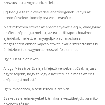
Krisztus lett a vigaszunk, halleluja.”
[2]
Pedig a testi dicsekedés lehetőségének, vagyis az
eredményeknek komoly ára van, testvérek.
Mert miközben ezeket az eredményeket elérjük, elmegyünk
az élet szép dolgai mellett, az Istentől kapott hatalmas
ajándékok mellett: elhanyagoljuk a rohanásban a
megszentelt emberi kapcsolatokat, akár a szeretteinket is,
és közben tele vagyunk stresszel, félelemmel.
Így éljük az életünket?
Ahogy Mészáros Éva írja kifejező versében: „Csak hajtasz
egyre feljebb, hogy te légy a nyertes, és elmész az élet
szép dolgai mellett.”
Igen, mindennek, a testi létnek is ára van.
Ezeket az eredményeket bármikor elveszíthetjük, bármikor
elvehetik tőlünk.