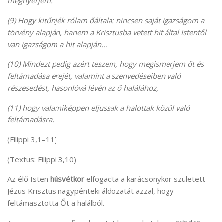
megnyerjem.
(9) Hogy kitűnjék rólam őáltala: nincsen saját igazságom a
törvény alapján, hanem a Krisztusba vetett hit által Istentől
van igazságom a hit alapján…
(10) Mindezt pedig azért teszem, hogy megismerjem őt és
feltámadása erejét, valamint a szenvedéseiben való
részesedést, hasonlóvá lévén az ő halálához,
(11) hogy valamiképpen eljussak a halottak közül való
feltámadásra.
(Filippi 3,1–11)
(Textus: Filippi 3,10)
Az élő Isten
húsvétkor
elfogadta a karácsonykor született
Jézus Krisztus nagypénteki áldozatát azzal, hogy
feltámasztotta Őt a halálból.