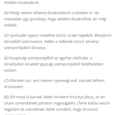
testben bizakodunk.
(4) Pedig nekem lehetne bizakodásom a testben is. Ha
másvalaki úgy gondolja, hogy testben bizakodhat, én még
inkább:
(5) nyolcadik napon metéltek körül, Izráel népéből, Benjámin
törzséből származom, héber a héberek közül, törvény
szempontjából farizeus,
(6) buzgóság szempontjából az egyház üldözője, a
törvényben követelt igazság szempontjából feddhetetlen
voltam.
(7) Ellenben azt, ami nekem nyereség volt, kárnak ítéltem
Krisztusért.
(8) Sőt most is kárnak ítélek mindent Krisztus Jézus, az én
Uram ismeretének páratlan nagyságáért. Őérte kárba veszni
hagytam és szemétnek ítélek mindent, hogy Krisztust