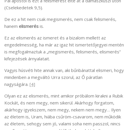
Pál apostol is ezt a felismerést élte át a damaszkuszi úton
(Cselekedetek 9,5).
De ez a hit nem csak megismerés, nem csak felismerés,
hanem
elismerés
is.
Ez az elismerés az ismeret és a bizalom mellett az
engedelmesség, ha már az igaz hit ismertetőjegyei mentén
is megfogalmaztuk a „megismerés, felismerés, elismerés”
kifejezések árnyalatait.
Vagyis húsvéti hite annak van, aki bűnbánattal elismeri, hogy
mindenben a megváltó Urra szorul, az Ő páratlan
nagyságára.
[4]
Olyan ez az elismerés, mint amikor próbálom kirakni a Rubik
Kockát, és nem megy, nem sikerül. Akárhogy forgatom,
akárhogy igyekszem, nem megy, nekem nem megy… Ilyen
az életem is, Uram, hiába csűröm-csavarom, nem működik
az életem, sehogy sem jó, valami soha nem passzol, nincs