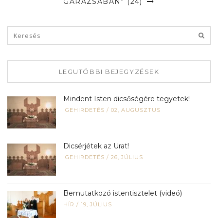
GARÁZSÁBAN” (24)
LEGUTÓBBI BEJEGYZÉSEK
Mindent Isten dicsőségére tegyetek!
IGEHIRDETÉS
/
02, AUGUSZTUS
Dicsérjétek az Urat!
IGEHIRDETÉS
/
26, JÚLIUS
Bemutatkozó istentisztelet (videó)
HÍR
/
19, JÚLIUS