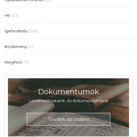
Hír
(83)
Igehirdetés
(568)
Közlemény
(4)
Meghívó
(19)
Dokumentumok
Letölthető irataink, és dokumentumaink
Tovább az oldalra