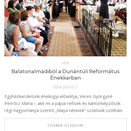
HÍR
Balatonalmádiból a Dunántúli Református
Énekkarban
2024. JÚLIUS 1.
Egyházkerületünk énekügyi előadója, Veres Györgyné
Petrőcz Mária – akit mi a pápai refisek és kántorképzősök
régi hagyománya szerint „Maya néninek” szoktunk szólítani
TOVÁBB OLVASOM