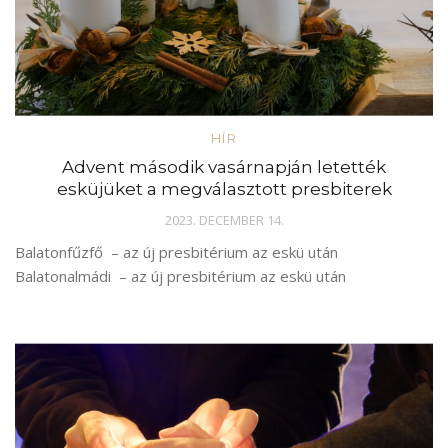
HÍR
Advent második vasárnapján letették
esküjüket a megválasztott presbiterek
2023. DECEMBER 14.
Balatonfűzfő – az új presbitérium az eskü után
Balatonalmádi – az új presbitérium az eskü után