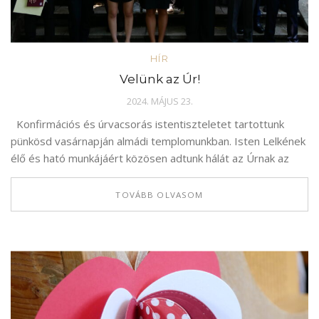
HÍR
Velünk az Úr!
2024. MÁJUS 23.
Konfirmációs és úrvacsorás istentiszteletet tartottunk
pünkösd vasárnapján almádi templomunkban. Isten Lelkének
élő és ható munkájáért közösen adtunk hálát az Úrnak az
TOVÁBB OLVASOM