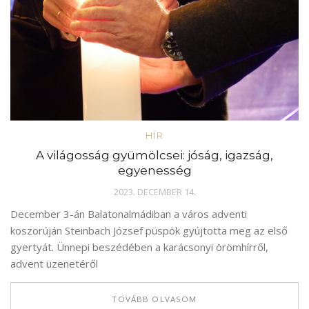
HÍR
A világosság gyümölcsei: jóság, igazság,
egyenesség
2023. DECEMBER 14.
December 3-án Balatonalmádiban a város adventi
koszorúján Steinbach József püspök gyújtotta meg az első
gyertyát. Ünnepi beszédében a karácsonyi örömhírről,
advent üzenetéről
TOVÁBB OLVASOM