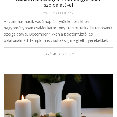
szolgálatával
2023. DECEMBER 19.
Advent harmadik vasárnapján gyülekezetinkben
hagyományosan családi karácsonyt tartottunk a hittanosaink
szolgálatával. December 17-én a balatonfűzfői és
balatonalmádi templom is zsúfolásig megtelt gyerekekkel,
TOVÁBB OLVASOM