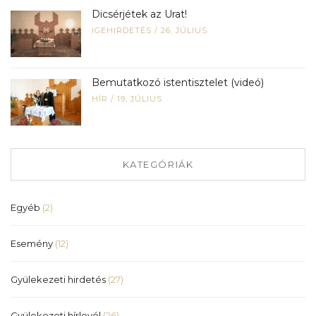
Dicsérjétek az Urat!
IGEHIRDETÉS
/
26, JÚLIUS
Bemutatkozó istentisztelet (videó)
HÍR
/
19, JÚLIUS
KATEGÓRIÁK
Egyéb
(2)
Esemény
(12)
Gyülekezeti hirdetés
(27)
Gyülekezeti hírlevél
(26)