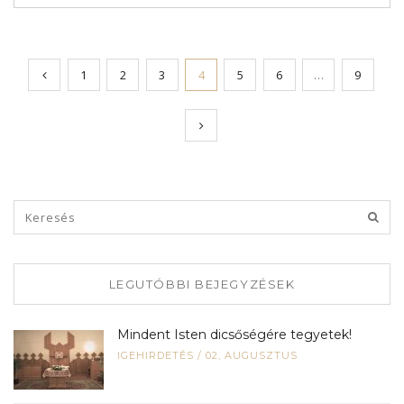
1
2
3
4
5
6
…
9
LEGUTÓBBI BEJEGYZÉSEK
Mindent Isten dicsőségére tegyetek!
IGEHIRDETÉS
/
02, AUGUSZTUS