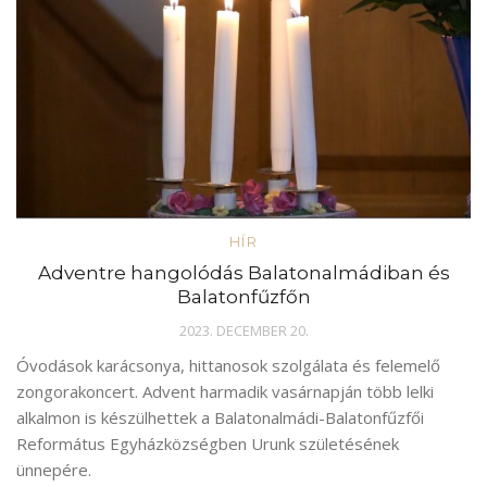
HÍR
Adventre hangolódás Balatonalmádiban és
Balatonfűzfőn
2023. DECEMBER 20.
Óvodások karácsonya, hittanosok szolgálata és felemelő
zongorakoncert. Advent harmadik vasárnapján több lelki
alkalmon is készülhettek a Balatonalmádi-Balatonfűzfői
Református Egyházközségben Urunk születésének
ünnepére.