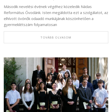
Második nevelési évének végéhez közeledik Nádas
Református Óvodánk. Isten megáldotta ezt a szolgálatot, az
elhívott óvónők odaadó munkájának köszönhetően a
gyermeklétszám folyamatosan
TOVÁBB OLVASOM