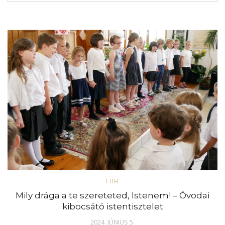
HÍR
Mily drága a te szereteted, Istenem! – Óvodai
kibocsátó istentisztelet
2024. JÚNIUS 5.