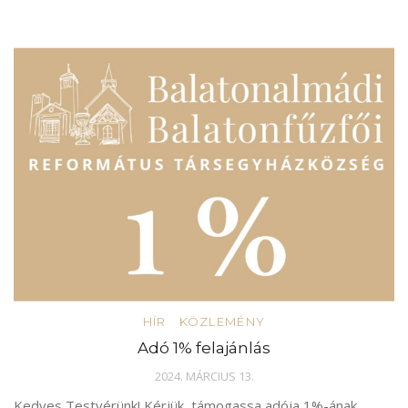
HÍR
KÖZLEMÉNY
Adó 1% felajánlás
2024. MÁRCIUS 13.
Kedves Testvérünk! Kérjük, támogassa adója 1%-ának