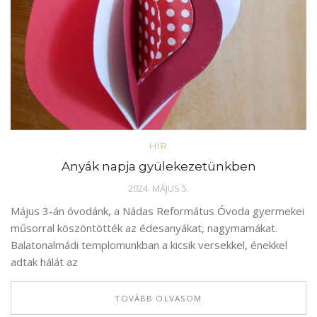
HÍR
Anyák napja gyülekezetünkben
2024. MÁJUS 5.
Május 3-án óvodánk, a Nádas Református Óvoda gyermekei
műsorral köszöntötték az édesanyákat, nagymamákat.
Balatonalmádi templomunkban a kicsik versekkel, énekkel
adtak hálát az
TOVÁBB OLVASOM