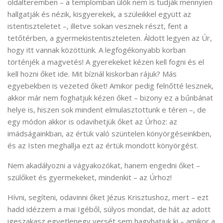
oldalteremben – a templomban ülők nem is tudják mennyien
hallgatják és nézik, kisgyerekek, a szüleikkel együtt az
istentiszteletet –, illetve sokan vesznek részt, fent a
tetőtérben, a gyermekistentiszteleten. Áldott legyen az Úr,
hogy itt vannak közöttünk. A legfogékonyabb korban
történjék a magvetés! A gyerekeket kézen kell fogni és el
kell hozni őket ide. Mit bíznál kiskorban rájuk? Más
egyebekben is vezeted őket! Amikor pedig felnőtté lesznek,
akkor már nem foghatjuk kézen őket – bizony ez a bűnbánat
helye is, hiszen sok mindent elmulasztottunk e téren –, de
egy módon akkor is odavihetjük őket az Úrhoz: az
imádságainkban, az értük való szüntelen könyörgéseinkben,
és az Isten meghallja ezt az értük mondott könyörgést.
Nem akadályozni a vágyakozókat, hanem engedni őket –
szülőket és gyermekeket, mindenkit – az Úrhoz!
Hívni, segíteni, odavinni őket Jézus Krisztushoz, mert – ezt
hadd idézzem a mai Igéből, súlyos mondat, de hát az adott
igeszakasz egyetlenegy versét sem hagyhatjuk ki – amikor a