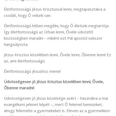
Életfontosságú Jézus Krisztussal lenni, megtapasztalva a
csodát, hogy Ő velünk van.
Életfontosságú hitben megélni, hogy Ő életünk megtartója.
Így életfontosságú az Úrban lenni, Ővele üdvözítő
közösségben maradni – miként ezt Pál apostol sokszor
hangsúlyozta.
Jézus Krisztus közelében lenni, Ővele lenni, Őbenne lenni! Ez
az, ami életfontosságú.
Életfontosságú Jézushoz menni!
Üdvösségesen jó Jézus Krisztus közelében lenni; Ővele,
Őbenne maradni!
Üdvösségesen jó Jézus közelsége azért – használva a mai
evangéliumi jelenet képét –, mert Ő felemel bennünket,
ahogy felemelte a gyermekeket is. Eleven az a gyermekkori