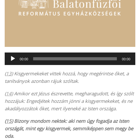
Audió
00:00
00:00
lejátszó
(
13
) Kisgyermekeket vittek hozzá, hogy megérintse őket, a
tanítványok azonban rájuk szóltak.
(
14
) Amikor ezt Jézus észrevette, megharagudott, és így szólt
hozzájuk: Engedjétek hozzám jönni a kisgyermekeket, és ne
akadályozzátok őket, mert ilyeneké az Isten országa.
(
15
) Bizony mondom nektek: aki nem úgy fogadja az Isten
országát, mint egy kisgyermek, semmiképpen sem megy be
oda.