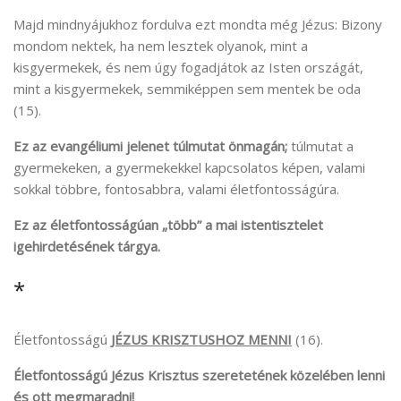
Majd mindnyájukhoz fordulva ezt mondta még Jézus: Bizony
mondom nektek, ha nem lesztek olyanok, mint a
kisgyermekek, és nem úgy fogadjátok az Isten országát,
mint a kisgyermekek, semmiképpen sem mentek be oda
(15).
Ez az evangéliumi jelenet túlmutat önmagán;
túlmutat a
gyermekeken, a gyermekekkel kapcsolatos képen, valami
sokkal többre, fontosabbra, valami életfontosságúra.
Ez az életfontosságúan „több” a mai istentisztelet
igehirdetésének tárgya.
*
Életfontosságú
JÉZUS KRISZTUSHOZ MENNI
(16).
Életfontosságú Jézus Krisztus szeretetének közelében lenni
és ott megmaradni!