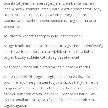
tapintatot jelent, emberséget jelent, emberként is jelen
lenni a másik számára, amely vállalja azt a kockázatot, hogy
túllépjen a szerepein, ezzel az emberséges őszinte
tapintattal; miközben a szerepeiben is meg tud maradni
embernek.
Az Istentől kapott szerepek nélkülözhetetlenek.
Ahogy felnőttünk, az életünk rákerült egy sínre – reménység
szerint az Isten akarata által kijelölt sínre –, és a kötött
pályán bizony sokféle kötöttség vezet minket.
A szerepek fontosak: biztosítják az életben a rendet.
A szerepek kötöttségét mégis szabadon és őszinte
örömmel éljük meg, hiszen tudjuk a biztos irányt, amely a
megérkezés felé vezet minket, miközben az úton nyitott
szívvel, őszintén csodálkozunk rá – jobbra és balra – az
Isten csodálatos világára, tágasságban és az örök élet
tágasságában.