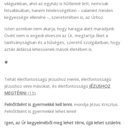
világunkban, ahol az egyház is hűtlenné lett, nemcsak
hitvallásában, hanem hitelességében – valamint minden
kegyessége ellenére –, szeretetében is, az Úrhoz.
Isten azonban nem akarja, hogy haragja alatt maradjunk.
Övéit nem is engedi elveszni az Úr, megtartja őket a
tanítványságban és a hűséges, szerető szolgálatban, hogy
aztán áldássá lehessenek mások életében is.
*
Tehát életfontosságú Jézushoz menni, életfontosságú
Jézushoz vinni másokat, és életfontosságú
JÉZUSHOZ
MEGTÉRNI
(15)
.
Felnőttként is gyermekké kell lenni
, mondja Jézus Krisztus.
Felnőttként is gyermekké lehet lenni!
Igen, az Úr kegyelméből meg lehet térni, újjá lehet születni.