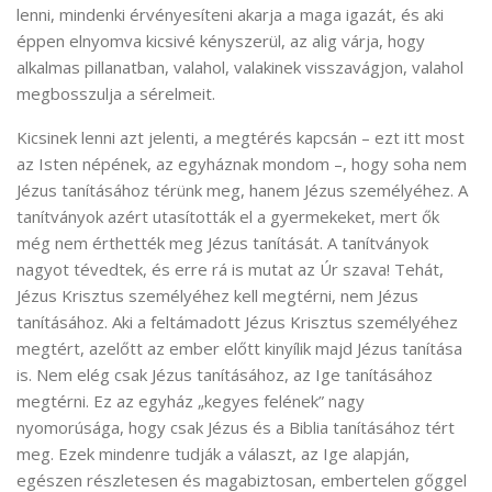
lenni, mindenki érvényesíteni akarja a maga igazát, és aki
éppen elnyomva kicsivé kényszerül, az alig várja, hogy
alkalmas pillanatban, valahol, valakinek visszavágjon, valahol
megbosszulja a sérelmeit.
Kicsinek lenni azt jelenti, a megtérés kapcsán – ezt itt most
az Isten népének, az egyháznak mondom –, hogy soha nem
Jézus tanításához térünk meg, hanem Jézus személyéhez. A
tanítványok azért utasították el a gyermekeket, mert ők
még nem érthették meg Jézus tanítását. A tanítványok
nagyot tévedtek, és erre rá is mutat az Úr szava! Tehát,
Jézus Krisztus személyéhez kell megtérni, nem Jézus
tanításához. Aki a feltámadott Jézus Krisztus személyéhez
megtért, azelőtt az ember előtt kinyílik majd Jézus tanítása
is. Nem elég csak Jézus tanításához, az Ige tanításához
megtérni. Ez az egyház „kegyes felének” nagy
nyomorúsága, hogy csak Jézus és a Biblia tanításához tért
meg. Ezek mindenre tudják a választ, az Ige alapján,
egészen részletesen és magabiztosan, embertelen gőggel