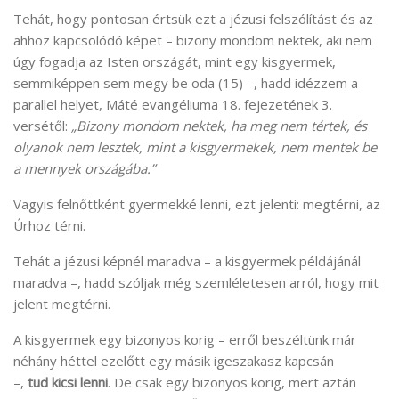
Tehát, hogy pontosan értsük ezt a jézusi felszólítást és az
ahhoz kapcsolódó képet – bizony mondom nektek, aki nem
úgy fogadja az Isten országát, mint egy kisgyermek,
semmiképpen sem megy be oda (15) –, hadd idézzem a
parallel helyet, Máté evangéliuma 18. fejezetének 3.
versétől:
„Bizony mondom nektek, ha meg nem tértek, és
olyanok nem lesztek, mint a kisgyermekek, nem mentek be
a mennyek országába.”
Vagyis felnőttként gyermekké lenni, ezt jelenti: megtérni, az
Úrhoz térni.
Tehát a jézusi képnél maradva – a kisgyermek példájánál
maradva –, hadd szóljak még szemléletesen arról, hogy mit
jelent megtérni.
A kisgyermek egy bizonyos korig – erről beszéltünk már
néhány héttel ezelőtt egy másik igeszakasz kapcsán
–,
tud
kicsi lenni
. De csak egy bizonyos korig, mert aztán