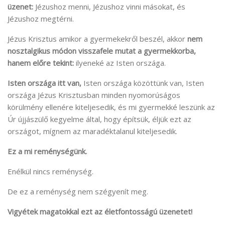
üzenet:
Jézushoz menni, Jézushoz vinni másokat, és
Jézushoz megtérni.
Jézus Krisztus amikor a gyermekekről beszél, akkor
nem
nosztalgikus módon visszafele mutat a gyermekkorba,
hanem előre tekint:
ilyeneké az Isten országa.
Isten országa itt van,
Isten országa közöttünk van, Isten
országa Jézus Krisztusban minden nyomorúságos
körülmény ellenére kiteljesedik, és mi gyermekké leszünk az
Úr újjászülő kegyelme által, hogy építsük, éljük ezt az
országot, mígnem az maradéktalanul kiteljesedik.
Ez a mi reménységünk.
Enélkül nincs reménység.
De ez a reménység nem szégyenít meg.
Vigyétek magatokkal ezt az életfontosságú üzenetet!