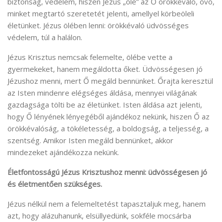
biztonság, védelem, hiszen Jézus „öle” az Ő örökkévaló, óvó,
minket megtartó szeretetét jelenti, amellyel körbeöleli
életünket. Jézus ölében lenni: örökkévaló üdvösséges
védelem, túl a halálon.
Jézus Krisztus nemcsak felemelte, ölébe vette a
gyermekeket, hanem megáldotta őket. Üdvösségesen jó
Jézushoz menni, mert Ő megáld bennünket. Őrajta keresztül
az Isten mindenre elégséges áldása, mennyei világának
gazdagsága tölti be az életünket. Isten áldása azt jelenti,
hogy Ő lényének lényegéből ajándékoz nekünk, hiszen Ő az
örökkévalóság, a tökéletesség, a boldogság, a teljesség, a
szentség. Amikor Isten megáld bennünket, akkor
mindezeket ajándékozza nekünk.
Életfontosságú Jézus Krisztushoz menni: üdvösségesen jó
és életmentően szükséges.
Jézus nélkül nem a felemeltetést tapasztaljuk meg, hanem
azt, hogy alázuhanunk, elsüllyedünk, sokféle mocsárba