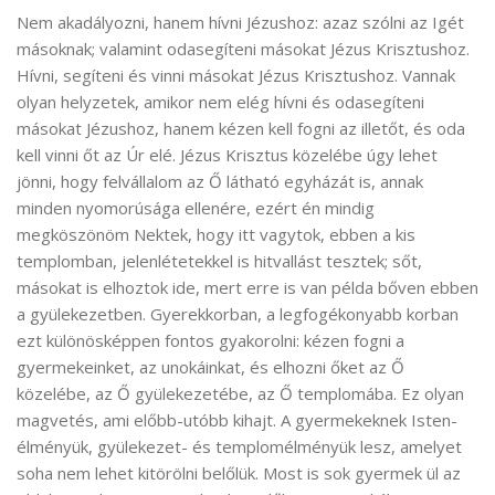
Nem akadályozni, hanem hívni Jézushoz: azaz szólni az Igét
másoknak; valamint odasegíteni másokat Jézus Krisztushoz.
Hívni, segíteni és vinni másokat Jézus Krisztushoz. Vannak
olyan helyzetek, amikor nem elég hívni és odasegíteni
másokat Jézushoz, hanem kézen kell fogni az illetőt, és oda
kell vinni őt az Úr elé. Jézus Krisztus közelébe úgy lehet
jönni, hogy felvállalom az Ő látható egyházát is, annak
minden nyomorúsága ellenére, ezért én mindig
megköszönöm Nektek, hogy itt vagytok, ebben a kis
templomban, jelenlétetekkel is hitvallást tesztek; sőt,
másokat is elhoztok ide, mert erre is van példa bőven ebben
a gyülekezetben. Gyerekkorban, a legfogékonyabb korban
ezt különösképpen fontos gyakorolni: kézen fogni a
gyermekeinket, az unokáinkat, és elhozni őket az Ő
közelébe, az Ő gyülekezetébe, az Ő templomába. Ez olyan
magvetés, ami előbb-utóbb kihajt. A gyermekeknek Isten-
élményük, gyülekezet- és templomélményük lesz, amelyet
soha nem lehet kitörölni belőlük. Most is sok gyermek ül az