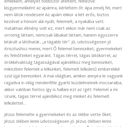
emlékem, amelyet többször átéltem, felnézve
kisgyermekként az apámra, kérleltem őt: Apa emelj fel, mert
nem látok rendesen! Az apám ekkor a két erős, biztos
kezével a hónom alá nyúlt, felemelt, a nyakába vett.
Hatalmas élmény volt ez, mert ekkor már nem csak az
orromig láttam, nemcsak lábakat láttam, hanem egyszerre
kitárult a látóhatár, „a tágabb tér”. Jó, üdvösségesen jó
Krisztushoz menni, mert Ő felemel bennünket, gyermekeket
és felnőtteket egyaránt. Tágas térrel, tágas látókörrel, az
örökkévalóság tágasságával ajándékoz meg bennünket,
miközben felemeli a lelkünket, felemelt lelkületű emberekké
szül újjá bennünket. A mai világban, amikor annyira le vagyunk
ragadva e-világ mindenféle gyarló küzdelmeinek mocsaraiba,
akkor valóban fontos így is hallani ezt az Igét: Felemel a mi
Urunk, tágas térrel ajándékoz meg minket és felemelt
lelkülettel…
Jézus felemelte a gyermekeket és az ölébe vette őket.
Jézus ölében lenni üdvösségesen jó. Jézus ölében lenni: