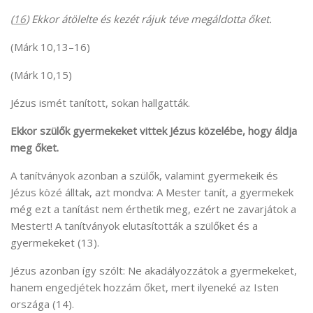
(
16
) Ekkor átölelte és kezét rájuk téve megáldotta őket.
(Márk 10,13–16)
(Márk 10,15)
Jézus ismét tanított, sokan hallgatták.
Ekkor szülők gyermekeket vittek Jézus közelébe, hogy áldja
meg őket.
A tanítványok azonban a szülők, valamint gyermekeik és
Jézus közé álltak, azt mondva: A Mester tanít, a gyermekek
még ezt a tanítást nem érthetik meg, ezért ne zavarjátok a
Mestert! A tanítványok elutasították a szülőket és a
gyermekeket (13).
Jézus azonban így szólt: Ne akadályozzátok a gyermekeket,
hanem engedjétek hozzám őket, mert ilyeneké az Isten
országa (14).