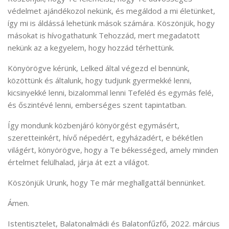
védelmet ajándékozol nekünk, és megáldod a mi életünket,
így mi is áldássá lehetünk mások számára. Köszönjük, hogy
másokat is hívogathatunk Tehozzád, mert megadatott
nekünk az a kegyelem, hogy hozzád térhettünk.
Könyörögve kérünk, Lelked által végezd el bennünk,
közöttünk és általunk, hogy tudjunk gyermekké lenni,
kicsinyekké lenni, bizalommal lenni Tefeléd és egymás felé,
és őszintévé lenni, emberséges szent tapintatban.
Így mondunk közbenjáró könyörgést egymásért,
szeretteinkért, hívő népedért, egyházadért, e békétlen
világért, könyörögve, hogy a Te békességed, amely minden
értelmet felülhalad, járja át ezt a világot.
Köszönjük Urunk, hogy Te már meghallgattál bennünket.
Ámen.
Istentisztelet, Balatonalmádi és Balatonfűzfő, 2022. március