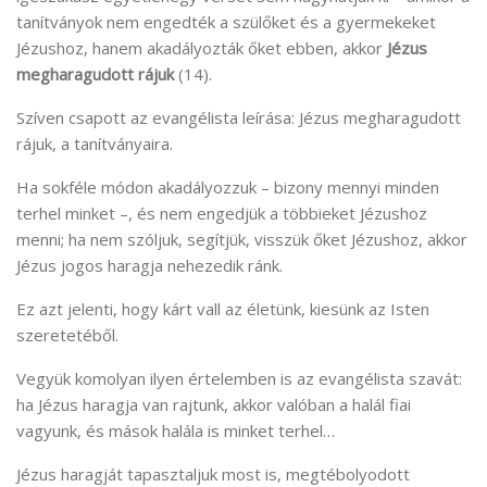
tanítványok nem engedték a szülőket és a gyermekeket
Jézushoz, hanem akadályozták őket ebben, akkor
Jézus
megharagudott rájuk
(14).
Szíven csapott az evangélista leírása: Jézus megharagudott
rájuk, a tanítványaira.
Ha sokféle módon akadályozzuk – bizony mennyi minden
terhel minket –, és nem engedjük a többieket Jézushoz
menni; ha nem szóljuk, segítjük, visszük őket Jézushoz, akkor
Jézus jogos haragja nehezedik ránk.
Ez azt jelenti, hogy kárt vall az életünk, kiesünk az Isten
szeretetéből.
Vegyük komolyan ilyen értelemben is az evangélista szavát:
ha Jézus haragja van rajtunk, akkor valóban a halál fiai
vagyunk, és mások halála is minket terhel…
Jézus haragját tapasztaljuk most is, megtébolyodott