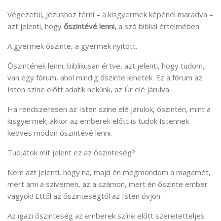
Végezetül, Jézushoz térni – a kisgyermek képénél maradva –
azt jelenti, hogy
őszintévé lenni,
a szó bibliai értelmében.
A gyermek őszinte, a gyermek nyitott.
Őszintének lenni, biblikusan értve, azt jelenti, hogy tudom,
van egy fórum, ahol mindig őszinte lehetek. Ez a fórum az
Isten színe előtt adatik nekünk, az Úr elé járulva.
Ha rendszeresen az Isten színe elé járulok, őszintén, mint a
kisgyermek; akkor az emberek előtt is tudok Istennek
kedves módon őszintévé lenni.
Tudjátok mit jelent ez az őszinteség?
Nem azt jelenti, hogy na, majd én megmondom a magamét,
mert ami a szívemen, az a számon, mert én őszinte ember
vagyok! Ettől az őszinteségtől az Isten óvjon.
Az igazi őszinteség az emberek színe előtt szeretetteljes