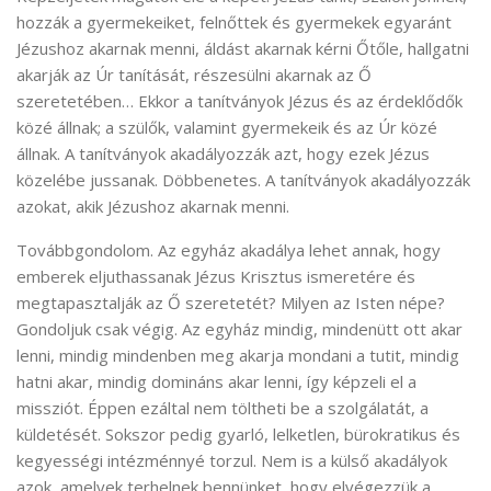
hozzák a gyermekeiket, felnőttek és gyermekek egyaránt
Jézushoz akarnak menni, áldást akarnak kérni Őtőle, hallgatni
akarják az Úr tanítását, részesülni akarnak az Ő
szeretetében… Ekkor a tanítványok Jézus és az érdeklődők
közé állnak; a szülők, valamint gyermekeik és az Úr közé
állnak. A tanítványok akadályozzák azt, hogy ezek Jézus
közelébe jussanak. Döbbenetes. A tanítványok akadályozzák
azokat, akik Jézushoz akarnak menni.
Továbbgondolom. Az egyház akadálya lehet annak, hogy
emberek eljuthassanak Jézus Krisztus ismeretére és
megtapasztalják az Ő szeretetét? Milyen az Isten népe?
Gondoljuk csak végig. Az egyház mindig, mindenütt ott akar
lenni, mindig mindenben meg akarja mondani a tutit, mindig
hatni akar, mindig domináns akar lenni, így képzeli el a
missziót. Éppen ezáltal nem töltheti be a szolgálatát, a
küldetését. Sokszor pedig gyarló, lelketlen, bürokratikus és
kegyességi intézménnyé torzul. Nem is a külső akadályok
azok, amelyek terhelnek bennünket, hogy elvégezzük a