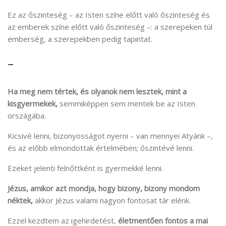
Ez az őszinteség – az Isten színe előtt való őszinteség és
az emberek színe előtt való őszinteség –: a szerepeken túl
emberség, a szerepekben pedig tapintat.
–
Ha meg nem tértek, és olyanok nem lesztek, mint a
kisgyermekek,
semmiképpen sem mentek be az Isten
országába.
Kicsivé lenni, bizonyosságot nyerni – van mennyei Atyánk –,
és az előbb elmondottak értelmében; őszintévé lenni.
Ezeket jelenti felnőttként is gyermekké lenni.
Jézus, amikor azt mondja, hogy bizony, bizony mondom
néktek,
akkor Jézus valami nagyon fontosat tár elénk.
Ezzel kezdtem az igehirdetést,
életmentően fontos a mai