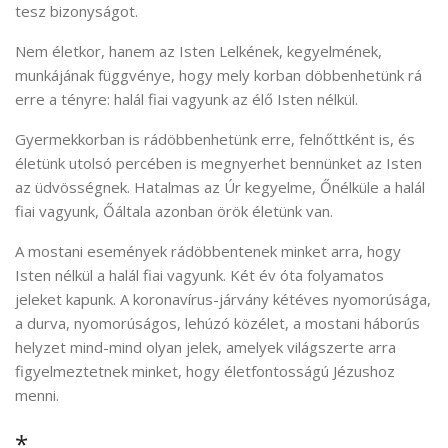
tesz bizonyságot.
Nem életkor, hanem az Isten Lelkének, kegyelmének,
munkájának függvénye, hogy mely korban döbbenhetünk rá
erre a tényre: halál fiai vagyunk az élő Isten nélkül.
Gyermekkorban is rádöbbenhetünk erre, felnőttként is, és
életünk utolsó percében is megnyerhet bennünket az Isten
az üdvösségnek. Hatalmas az Úr kegyelme, Őnélküle a halál
fiai vagyunk, Őáltala azonban örök életünk van.
A mostani események rádöbbentenek minket arra, hogy
Isten nélkül a halál fiai vagyunk. Két év óta folyamatos
jeleket kapunk. A koronavírus-járvány kétéves nyomorúsága,
a durva, nyomorúságos, lehúzó közélet, a mostani háborús
helyzet mind-mind olyan jelek, amelyek világszerte arra
figyelmeztetnek minket, hogy életfontosságú Jézushoz
menni.
*