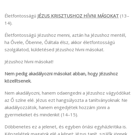
Életfontosságú
JÉZUS KRISZTUSHOZ HÍVNI MÁSOKAT
(13–
14).
Életfontosságú Jézushoz menni, aztán ha Jézushoz mentél,
ha Ővele, Őbenne, Őáltala élsz, akkor életfontosságú
szolgálatod, küldetésed Jézushoz hívni másokat.
Jézushoz hívni másokat!
Nem pedig akadályozni másokat abban, hogy Jézushoz
közelítsenek.
Nem akadályozni, hanem odaengedni a Jézushoz vágyódókat
az Ő színe elé. Jézus ezt hangsúlyozta a tanítványoknak: Ne
akadályozzátok, hanem engedjétek hozzám jönni a
gyermekeket és mindenkit (14–15).
Döbbenetes ez a jelenet, és egyben óriási egyházkritika is.
Képzeljétek magatok elé a képet: Jézus tanít, szülők jönnek,