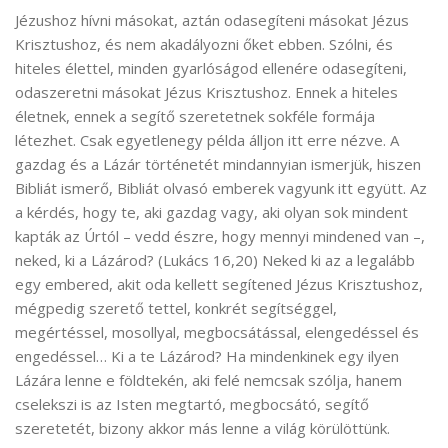
Jézushoz hívni másokat, aztán odasegíteni másokat Jézus
Krisztushoz, és nem akadályozni őket ebben. Szólni, és
hiteles élettel, minden gyarlóságod ellenére odasegíteni,
odaszeretni másokat Jézus Krisztushoz. Ennek a hiteles
életnek, ennek a segítő szeretetnek sokféle formája
létezhet. Csak egyetlenegy példa álljon itt erre nézve. A
gazdag és a Lázár történetét mindannyian ismerjük, hiszen
Bibliát ismerő, Bibliát olvasó emberek vagyunk itt együtt. Az
a kérdés, hogy te, aki gazdag vagy, aki olyan sok mindent
kapták az Úrtól – vedd észre, hogy mennyi mindened van –,
neked, ki a Lázárod? (Lukács 16,20) Neked ki az a legalább
egy embered, akit oda kellett segítened Jézus Krisztushoz,
mégpedig szerető tettel, konkrét segítséggel,
megértéssel, mosollyal, megbocsátással, elengedéssel és
engedéssel… Ki a te Lázárod? Ha mindenkinek egy ilyen
Lázára lenne e földtekén, aki felé nemcsak szólja, hanem
cselekszi is az Isten megtartó, megbocsátó, segítő
szeretetét, bizony akkor más lenne a világ körülöttünk.