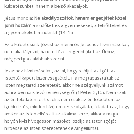
küldetésünket, hanem a belső akadályok.
Jézus mondja:
Ne akadályozzátok, hanem engedjétek közel
jönni hozzám
a szülőket és a gyermekeket; a felnőtteket és
a gyermekeket; mindenkit (14–15).
Ez a küldetésünk: Jézushoz menni és Jézushoz hívni másokat;
nem akadályozni, hanem közel engedni őket az Úrhoz,
mégpedig az alábbiak szerint.
Jézushoz hívni másokat, azzal, hogy szóljuk az Igét, az
Istentől kapott bizonyságtételt. Ha megtapasztaltuk az
Isten megtartó szeretetét, akkor ne szégyelljünk számot
adni a bennünk lévő reménységről (1Péter 3,15). Nem csak
az én feladatom ezt szólni, nem csak az én feladatom az
igehirdetés; minden hívő ember szolgálata, feladata az, hogy
amikor az Isten elkészíti az alkalmat erre, akkor a maga
helyén ki-ki hívogasson másokat, szólja az Isten Igéjét,
hirdesse az Isten szeretetének evangéliumát.