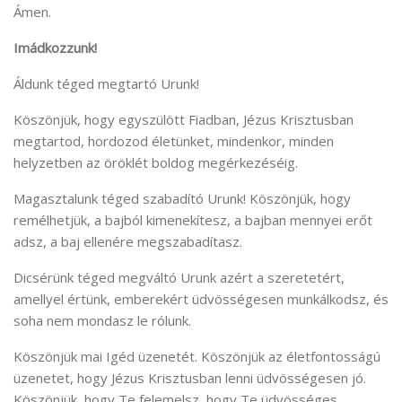
Ámen.
Imádkozzunk!
Áldunk téged megtartó Urunk!
Köszönjük, hogy egyszülött Fiadban, Jézus Krisztusban
megtartod, hordozod életünket, mindenkor, minden
helyzetben az öröklét boldog megérkezéséig.
Magasztalunk téged szabadító Urunk! Köszönjük, hogy
remélhetjük, a bajból kimenekítesz, a bajban mennyei erőt
adsz, a baj ellenére megszabadítasz.
Dicsérünk téged megváltó Urunk azért a szeretetért,
amellyel értünk, emberekért üdvösségesen munkálkodsz, és
soha nem mondasz le rólunk.
Köszönjük mai Igéd üzenetét. Köszönjük az életfontosságú
üzenetet, hogy Jézus Krisztusban lenni üdvösségesen jó.
Köszönjük, hogy Te felemelsz, hogy Te üdvösséges