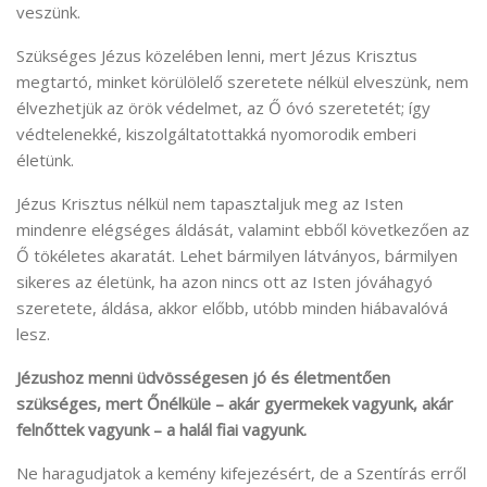
veszünk.
Szükséges Jézus közelében lenni, mert Jézus Krisztus
megtartó, minket körülölelő szeretete nélkül elveszünk, nem
élvezhetjük az örök védelmet, az Ő óvó szeretetét; így
védtelenekké, kiszolgáltatottakká nyomorodik emberi
életünk.
Jézus Krisztus nélkül nem tapasztaljuk meg az Isten
mindenre elégséges áldását, valamint ebből következően az
Ő tökéletes akaratát. Lehet bármilyen látványos, bármilyen
sikeres az életünk, ha azon nincs ott az Isten jóváhagyó
szeretete, áldása, akkor előbb, utóbb minden hiábavalóvá
lesz.
Jézushoz menni üdvösségesen jó és életmentően
szükséges, mert Őnélküle – akár gyermekek vagyunk, akár
felnőttek vagyunk – a halál fiai vagyunk.
Ne haragudjatok a kemény kifejezésért, de a Szentírás erről