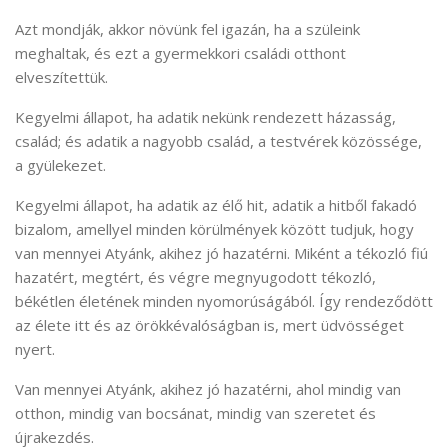
Azt mondják, akkor növünk fel igazán, ha a szüleink
meghaltak, és ezt a gyermekkori családi otthont
elveszítettük.
Kegyelmi állapot, ha adatik nekünk rendezett házasság,
család; és adatik a nagyobb család, a testvérek közössége,
a gyülekezet.
Kegyelmi állapot, ha adatik az élő hit, adatik a hitből fakadó
bizalom, amellyel minden körülmények között tudjuk, hogy
van mennyei Atyánk, akihez jó hazatérni. Miként a tékozló fiú
hazatért, megtért, és végre megnyugodott tékozló,
békétlen életének minden nyomorúságából. Így rendeződött
az élete itt és az örökkévalóságban is, mert üdvösséget
nyert.
Van mennyei Atyánk, akihez jó hazatérni, ahol mindig van
otthon, mindig van bocsánat, mindig van szeretet és
újrakezdés.