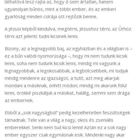
láthatóvá lesz rajta az, hogy ő sem ártatlan, hanem
ugyanolyan bűnös, mint a többi ember, és az emberi
gyarlóság minden csírája ott rejtőzik benne.
A jézusi képből kiindulva, megtérni, Jézushoz térni, az Úrhoz
térni azt jelenti: tudni kicsinek lenni.
Bizony, az a legnagyobb baj, az egyházban és a világban is –
ez a bűn valódi nyomorúsága –, hogy mi nem tudunk kicsik
lenni, soha nem tudunk kicsik lenni, mindig mi vagyunk a
legnagyobbak, a legokosabbak, a legbölcsebbek, mi tudjuk
mindig mindenre az igazságot, a tutit, azt meg akarjuk
mondani a másiknak, önhitt módon; mindig mi akarunk fölül
lenni, örökké piszkáljuk a másikat, halálig, semmi sem drága
az embernek.
Ebből a „sok nagyságból” pedig kezelhetetlen feszültségek
támadnak. Tele van a világ a nagy, okos és zseniális
emberekkel. Senki nem tud kicsi lenni! Aztán ez a sok nagy
ember egyszer csak egymásnak esik. Mindenki nagy akar