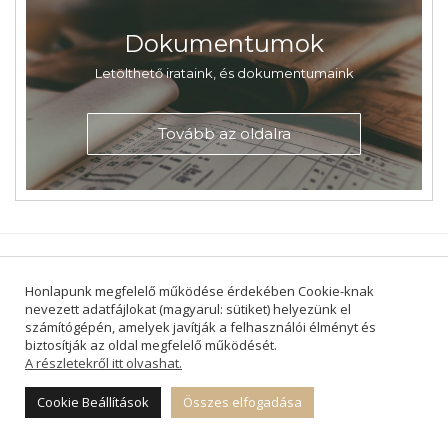
Dokumentumok
Letölthető irataink, és dokumentumaink
Tovább az oldalra
Honlapunk megfelelő működése érdekében Cookie-knak
nevezett adatfájlokat (magyarul: sütiket) helyezünk el
számítógépén, amelyek javítják a felhasználói élményt és
biztosítják az oldal megfelelő működését.
A részletekről itt olvashat.
Cookie Beállítások
Összes elfogadása
Balatonalmádi-Balatonfűzfői Református Társegyházközség |
8220 Balatonalmádi, Baross Gábor u. 24. Telefon: 88-790-220 |