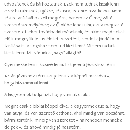
üdvözítenek és kárhoztatnak. Ezek nem tudnak kicsik lenni,
ezek hatalmasok, Igékre, Jézusra, Istenre hivatkozva. Nem
Jézus tanításához kell megtérni, hanem az Ő megváltó,
szerető személyéhez; az Ő ölébe lehet ülni, ezt a megtartó
szeretetet lehet továbbadni másoknak, és akkor majd sokak
előtt megnyílik Jézus életet, vezetést, rendet ajándékozó
tanítása is. Az egyház sem tud kicsi lenni! Mi sem tudunk
kicsik lenni. Mit várunk a „nagy” világtól!
Gyermekké lenni, kicsivé lenni. Ezt jelenti Jézushoz térni.
Aztán Jézushoz térni azt jelenti – a képnél maradva –,
hogy
bizalommal lenni
.
A kisgyermek tudja azt, hogy vannak szülei.
Megint csak a bibliai képpel élve, a kisgyermek tudja, hogy
van atyja, és van szerető otthona, ahol mindig van bocsánat,
bármi történik, mindig van szeretet – ha rendben mennek a
dolgok –, és ahová mindig jó hazatérni.