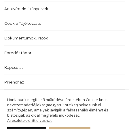
Adatvédelmi irányelvek
Cookie Tájékoztató
Dokumentumok, Iratok
Ébredés tábor
Kapcsolat
Pihenőház
Történetünk
Honlapunk megfelelő működése érdekében Cookie-knak
nevezett adatfájlokat (magyarul: sütiket) helyezünk el
számítógépén, amelyek javítják a felhasználói élményt és
biztosítják az oldal megfelelő működését.
A részletekről itt olvashat.
2022 © BALATONALMÁDI ÉS BALATONFŰZFŐI
REFORMÁTUS EGYHÁZKÖZSÉGEK -