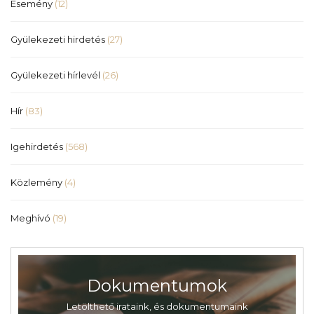
Esemény
(12)
Gyülekezeti hirdetés
(27)
Gyülekezeti hírlevél
(26)
Hír
(83)
Igehirdetés
(568)
Közlemény
(4)
Meghívó
(19)
Dokumentumok
Letölthető irataink, és dokumentumaink