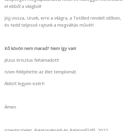
el ebből a világból!
Jöjj vissza, Urunk, erre a világra, a Tetőled rendelt időben,
és tedd teljessé rajtunk a megváltás művét!
Kő kövön nem marad? Nem így van!
Jézus Krisztus feltámadott!
Isten felépítette az élet templomát.
Áldott legyen ezért!
Ámen.
Istentisztelet, Balatonalmádi és Balatonfűzfő, 2022.