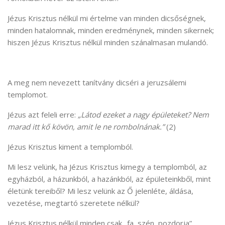
Jézus Krisztus nélkül mi értelme van minden dicsőségnek,
minden hatalomnak, minden eredménynek, minden sikernek;
hiszen Jézus Krisztus nélkül minden szánalmasan mulandó.
A meg nem nevezett tanítvány dicséri a jeruzsálemi
templomot.
Jézus azt feleli erre:
„Látod ezeket a nagy épületeket? Nem
marad itt kő kövön, amit le ne rombolnának.”
(2)
Jézus Krisztus kiment a templomból.
Mi lesz velünk, ha Jézus Krisztus kimegy a templomból, az
egyházból, a házunkból, a hazánkból, az épületeinkből, mint
életünk tereiből? Mi lesz velünk az Ő jelenléte, áldása,
vezetése, megtartó szeretete nélkül?
Jézus Krisztus nélkül minden csak „fa, szén, pozdorja”,