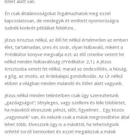
ítélet alatt van.
Én csak általánosságokat fogalmazhatok meg ezzel
kapcsolatosan, de mindegyik itt említett nyomorúságra
tudnék konkrét példákat felidézni…
Jézus Krisztus nélkül, az élő hit nélkül értelmetlen az emberi
élet, tartalmatlan, üres és sivár, olyan hiábavaló, miként a
Prédikátor könyve megvallja ezt: az élő Istenbe vetett hit
nélkül minden hiábavalóság (Prédikátor 2,1). A Jézus
Krisztusba vetett hit nélkül, marad az öndicsőítés, a hiúság,
a gőg, az önzés, az érdekalapú gondolkodás. Az Úr nélkül
ebben a világban minden mulandó és ítélet alatt vagyunk.
Jézus nélkül minden tekintetben csak úgy szerezhetünk
„gazdagságot”; tényleges, vagy szellemi és lelki többletet,
ha másoktól elveszünk: pénzt, időt, figyelmet… Egy közös
„vagyonunk” van, és nekünk csak a másik megrövidítése által
lehet több. Elveszünk úgy is a másiktól, ha tehetségünk
önhitté torzít bennünket és ezzel megalázzuk a másik