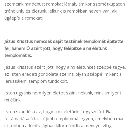
szemeink mindenütt romokat látnak, amikor szemétkupacon
trónolunk, és életünk, lelkünk is romokban hever! Van, aki
újjáépíti a romokat!
Jézus Krisztus nemcsak saját testének templomát építette
fel, hanem Ő azért jött, hogy felépítse a mi életünk
templomát is.
Jézus Krisztus azért jött, hogy a mi életünket széppé tegye,
az Isten eredeti gondolata szerint; olyan széppé, miként a
jeruzsálemi templom tündökölt.
Isten ugyanis nem ilyen életet szánt nekünk, mint amilyent
mi élünk.
Isten szándéka az, hogy a mi életünk – egyszülött Fia
feltámadása által – újból templommá legyen, amelyben már
itt, ebben a földi világban kiformálódik a mennyei világ