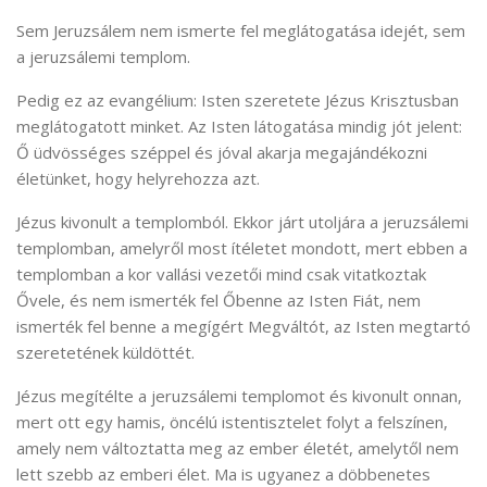
Sem Jeruzsálem nem ismerte fel meglátogatása idejét, sem
a jeruzsálemi templom.
Pedig ez az evangélium: Isten szeretete Jézus Krisztusban
meglátogatott minket. Az Isten látogatása mindig jót jelent:
Ő üdvösséges széppel és jóval akarja megajándékozni
életünket, hogy helyrehozza azt.
Jézus kivonult a templomból. Ekkor járt utoljára a jeruzsálemi
templomban, amelyről most ítéletet mondott, mert ebben a
templomban a kor vallási vezetői mind csak vitatkoztak
Ővele, és nem ismerték fel Őbenne az Isten Fiát, nem
ismerték fel benne a megígért Megváltót, az Isten megtartó
szeretetének küldöttét.
Jézus megítélte a jeruzsálemi templomot és kivonult onnan,
mert ott egy hamis, öncélú istentisztelet folyt a felszínen,
amely nem változtatta meg az ember életét, amelytől nem
lett szebb az emberi élet. Ma is ugyanez a döbbenetes