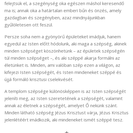
felejtsük el, a szegénység oka egészen máshol keresendő
ma is; annak oka a határtalan emberi bűn és önzés, amely
gazdagban és szegényben, azaz mindnyájunkban
gyűlöletesen ott feszül.
Persze soha nem a gyönyörű épületeket imádjuk, hanem
egyedül az Isten előtt hódolunk, aki maga a szépség, akinek
minden szépséget köszönhetünk – az épületek szépségén
túl minden szépséget –, és aki széppé akarja formálni az
életünket is. Minden, ami valóban szép ezen a világon, az
kifejezi Isten szépségét, és Isten mindeneket széppé és
újjá formáló krisztusi cselekvését.
A templom szépsége különösképpen is az Isten szépségét
jeleníti meg, az Isten szeretetének a szépségét, valamint
annak az életnek a szépségét, amelyet Ő nekünk szánt.
Minden látható szépség Jézus Krisztust várja, Jézus Krisztus
jelenlétéért imádkozik, aki mindeneket ismét széppé tesz.