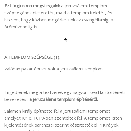
Ezt fogjuk ma megvizsgálni:
a jeruzsálemi templom
szépségének dicséretét, majd a templom ítéletét, és
hiszem, hogy közben megérkezünk az evangéliumig, az
örömüzenetig is.
*
A TEMPLOM SZÉPSÉGE
(1).
Valóban pazar épület volt a jeruzsálemi templom.
Engedjenek meg a testvérek egy nagyon rövid kortörténeti
bevezetést
a jeruzsálemi templom építéséről.
Salamon király építhette fel a jeruzsálemi templomot,
amelyet Kr. e. 1019-ben szenteltek fel. A templomot Isten
kijelentésének parancsai szerint készítették el (1Királyok