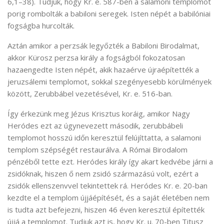
6,1–38). Tudjuk, hogy Kr. e. 587-ben a salamoni templomot
porig rombolták a babiloni seregek. Isten népét a babilóniai
fogságba hurcolták.
Aztán amikor a perzsák legyőzték a Babiloni Birodalmat,
akkor Kürosz perzsa király a fogságból fokozatosan
hazaengedte Isten népét, akik hazaérve újraépítették a
jeruzsálemi templomot, sokkal szegényesebb körülmények
között, Zerubbábel vezetésével, Kr. e. 516-ban.
Így érkezünk meg Jézus Krisztus koráig, amikor Nagy
Heródes ezt az úgynevezett második, zerubbábeli
templomot hosszú időn keresztül felújíttatta, a salamoni
templom szépségét restaurálva. A Római Birodalom
pénzéből tette ezt. Heródes király így akart kedvébe járni a
zsidóknak, hiszen ő nem zsidó származású volt, ezért a
zsidók ellenszenvvel tekintettek rá. Heródes Kr. e. 20-ban
kezdte el a templom újjáépítését, és a saját életében nem
is tudta azt befejezni, hiszen 46 éven keresztül építették
újjá a templomot. Tudjuk azt is, hogy Kr. u. 70-ben Titusz