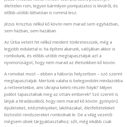
élettelen rom, legyen bármilyen pompázatos is kívülről, és
előbb-utóbb láthatóan is rommá lesz.
Jézus Krisztus nélkül kő kövön nem marad sem egyházban,
sem házban, sem hazában.
Az Úrba vetett hit nélkül mindent tönkreteszünk, még a
legjobb indulattal is: ha építeni akarunk, valójában akkor is
rombolunk, és előbb-utóbb megtapasztaljuk azt a
nyomorúságot, hogy nem marad az életünkben kő kövön.
A romokat most – ebben a háborús helyzetben – szó szerint
megtapasztaljuk. Mertünk valaha is belegondolni mindazokba
a rettenetekbe, ami Ukrajna keleti részén folyik? Milyen
poklot tapasztalnak meg az ottani emberek? Szó szerint is
látjuk a híradásokból, hogy nem marad kő kövön: gyönyörű
épületeket, intézményeket, lakóházakat, életfeltételeket
biztosító rendszereket rombolnak le. De a világ vezetői
mégsem ülnek tárgyalóasztalhoz; sőt, még inkább csak