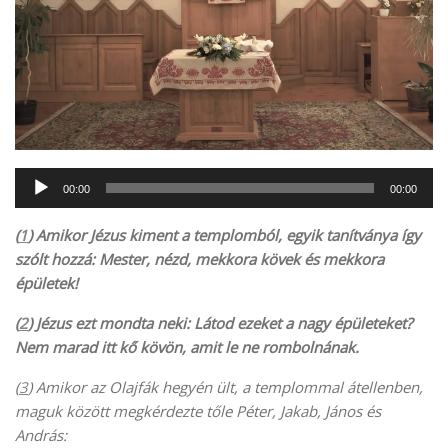
Audió
00:00
00:00
lejátszó
(
1
) Amikor Jézus kiment a templomból, egyik tanítványa így
szólt hozzá: Mester, nézd, mekkora kövek és mekkora
épületek!
(
2
) Jézus ezt mondta neki: Látod ezeket a nagy épületeket?
Nem marad itt kő kövön, amit le ne rombolnának.
(
3
) Amikor az Olajfák hegyén ült, a templommal átellenben,
maguk között megkérdezte tőle Péter, Jakab, János és
András: