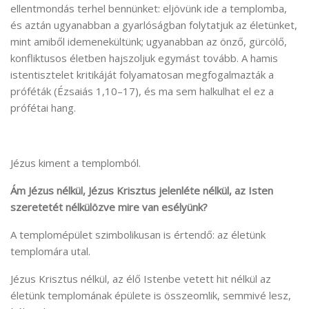
ellentmondás terhel bennünket: eljövünk ide a templomba,
és aztán ugyanabban a gyarlóságban folytatjuk az életünket,
mint amiből idemenekültünk; ugyanabban az önző, gürcölő,
konfliktusos életben hajszoljuk egymást tovább. A hamis
istentisztelet kritikáját folyamatosan megfogalmazták a
próféták (Ézsaiás 1,10–17), és ma sem halkulhat el ez a
prófétai hang.
Jézus kiment a templomból.
Ám Jézus nélkül, Jézus Krisztus jelenléte nélkül, az Isten
szeretetét nélkülözve mire van esélyünk?
A templomépület szimbolikusan is értendő: az életünk
templomára utal.
Jézus Krisztus nélkül, az élő Istenbe vetett hit nélkül az
életünk templomának épülete is összeomlik, semmivé lesz,