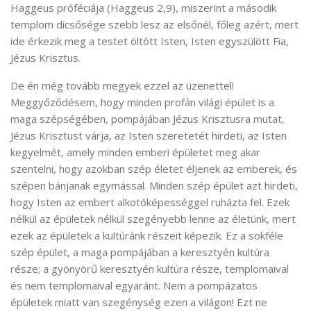
Haggeus próféciája (Haggeus 2,9), miszerint a második
templom dicsősége szebb lesz az elsőnél, főleg azért, mert
ide érkezik meg a testet öltött Isten, Isten egyszülött Fia,
Jézus Krisztus.
De én még tovább megyek ezzel az üzenettel!
Meggyőződésem, hogy minden profán világi épület is a
maga szépségében, pompájában Jézus Krisztusra mutat,
Jézus Krisztust várja, az Isten szeretetét hirdeti, az Isten
kegyelmét, amely minden emberi épületet meg akar
szentelni, hogy azokban szép életet éljenek az emberek, és
szépen bánjanak egymással. Minden szép épület azt hirdeti,
hogy Isten az embert alkotóképességgel ruházta fel. Ezek
nélkül az épületek nélkül szegényebb lenne az életünk, mert
ezek az épületek a kultúránk részeit képezik. Ez a sokféle
szép épület, a maga pompájában a keresztyén kultúra
része; a gyönyörű keresztyén kultúra része, templomaival
és nem templomaival egyaránt. Nem a pompázatos
épületek miatt van szegénység ezen a világon! Ezt ne