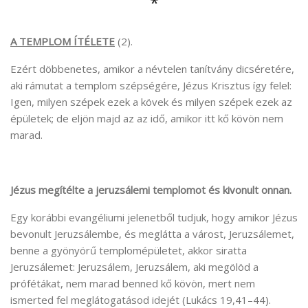
*
A TEMPLOM ÍTÉLETE
(2).
Ezért döbbenetes, amikor a névtelen tanítvány dicséretére,
aki rámutat a templom szépségére, Jézus Krisztus így felel:
Igen, milyen szépek ezek a kövek és milyen szépek ezek az
épületek; de eljön majd az az idő, amikor itt kő kövön nem
marad.
Jézus megítélte a jeruzsálemi templomot és kivonult onnan.
Egy korábbi evangéliumi jelenetből tudjuk, hogy amikor Jézus
bevonult Jeruzsálembe, és meglátta a várost, Jeruzsálemet,
benne a gyönyörű templomépületet, akkor siratta
Jeruzsálemet: Jeruzsálem, Jeruzsálem, aki megölöd a
prófétákat, nem marad benned kő kövön, mert nem
ismerted fel meglátogatásod idejét (Lukács 19,41–44).