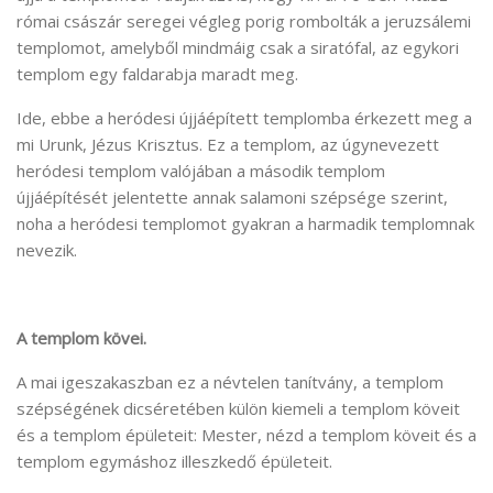
római császár seregei végleg porig rombolták a jeruzsálemi
templomot, amelyből mindmáig csak a siratófal, az egykori
templom egy faldarabja maradt meg.
Ide, ebbe a heródesi újjáépített templomba érkezett meg a
mi Urunk, Jézus Krisztus. Ez a templom, az úgynevezett
heródesi templom valójában a második templom
újjáépítését jelentette annak salamoni szépsége szerint,
noha a heródesi templomot gyakran a harmadik templomnak
nevezik.
A templom kövei.
A mai igeszakaszban ez a névtelen tanítvány, a templom
szépségének dicséretében külön kiemeli a templom köveit
és a templom épületeit: Mester, nézd a templom köveit és a
templom egymáshoz illeszkedő épületeit.