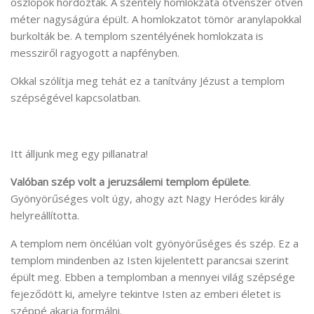
oszlopok hordozták. A szentély homlokzata ötvenszer ötven
méter nagyságúra épült. A homlokzatot tömör aranylapokkal
burkolták be. A templom szentélyének homlokzata is
messziről ragyogott a napfényben.
Okkal szólítja meg tehát ez a tanítvány Jézust a templom
szépségével kapcsolatban.
Itt álljunk meg egy pillanatra!
Valóban szép volt a jeruzsálemi templom épülete
.
Gyönyörűséges volt úgy, ahogy azt Nagy Heródes király
helyreállította.
A templom nem öncélúan volt gyönyörűséges és szép. Ez a
templom mindenben az Isten kijelentett parancsai szerint
épült meg. Ebben a templomban a mennyei világ szépsége
fejeződött ki, amelyre tekintve Isten az emberi életet is
széppé akarja formálni.