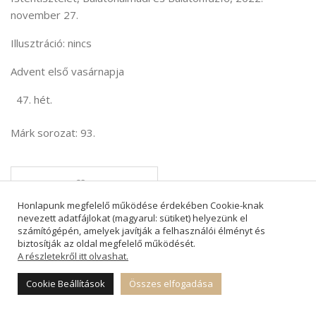
november 27.
Illusztráció: nincs
Advent első vasárnapja
hét.
Márk sorozat: 93.
1
Honlapunk megfelelő működése érdekében Cookie-knak
nevezett adatfájlokat (magyarul: sütiket) helyezünk el
számítógépén, amelyek javítják a felhasználói élményt és
biztosítják az oldal megfelelő működését.
A részletekről itt olvashat.
AZ ÖZVEGYASSZONY KÉT FILLÉRJE II.
Cookie Beállítások
Összes elfogadása
MEG NE RÉMÜLJETEK – A NAGY
MEGPRÓBÁLTATÁSOK IDEJE I