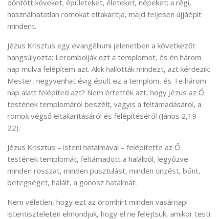
döntött köveket, épületeket, életeket, népeket; a régi,
használhatatlan romokat eltakarítja, majd teljesen újjáépít
mindent.
Jézus Krisztus egy evangéliumi jelenetben a következőt
hangsúlyozta: Lerombolják ezt a templomot, és én három
nap múlva felépítem azt. Akik hallották mindezt, azt kérdezik:
Mester, negyvenhat évig épült ez a templom, és Te három
nap alatt felépíted azt? Nem értették azt, hogy Jézus az Ő
testének templomáról beszélt, vagyis a feltámadásáról, a
romok végső eltakarításáról és felépítéséről (János 2,19–
22).
Jézus Krisztus – isteni hatalmával – felépítette az Ő
testének templomát, feltámadott a halálból, legyőzve
minden rosszat, minden pusztulást, minden önzést, bűnt,
betegséget, halált, a gonosz hatalmát.
Nem véletlen, hogy ezt az örömhírt minden vasárnapi
istentiszteleten elmondjuk, hogy el ne felejtsük, amikor testi