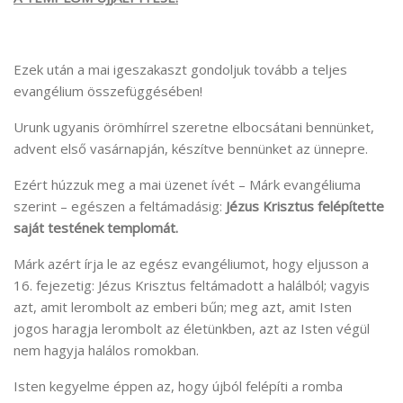
Ezek után a mai igeszakaszt gondoljuk tovább a teljes
evangélium összefüggésében!
Urunk ugyanis örömhírrel szeretne elbocsátani bennünket,
advent első vasárnapján, készítve bennünket az ünnepre.
Ezért húzzuk meg a mai üzenet ívét – Márk evangéliuma
szerint – egészen a feltámadásig:
Jézus Krisztus felépítette
saját testének templomát.
Márk azért írja le az egész evangéliumot, hogy eljusson a
16. fejezetig: Jézus Krisztus feltámadott a halálból; vagyis
azt, amit lerombolt az emberi bűn; meg azt, amit Isten
jogos haragja lerombolt az életünkben, azt az Isten végül
nem hagyja halálos romokban.
Isten kegyelme éppen az, hogy újból felépíti a romba