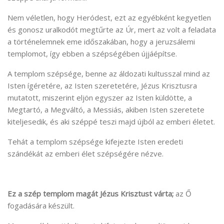
Nem véletlen, hogy Heródest, ezt az egyébként kegyetlen
és gonosz uralkodót megtűrte az Úr, mert az volt a feladata
a történelemnek eme időszakában, hogy a jeruzsálemi
templomot, így ebben a szépségében újjáépítse.
A templom szépsége, benne az áldozati kultusszal mind az
Isten ígéretére, az Isten szeretetére, Jézus Krisztusra
mutatott, miszerint eljön egyszer az Isten küldötte, a
Megtartó, a Megváltó, a Messiás, akiben Isten szeretete
kiteljesedik, és aki széppé teszi majd újból az emberi életet.
Tehát a templom szépsége kifejezte Isten eredeti
szándékát az emberi élet szépségére nézve.
Ez a szép templom magát Jézus Krisztust várta;
az Ő
fogadására készült.