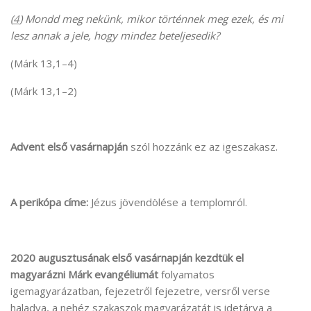
(
4
) Mondd meg nekünk, mikor történnek meg ezek, és mi
lesz annak a jele, hogy mindez beteljesedik?
(Márk 13,1–4)
(Márk 13,1–2)
Advent első vasárnapján
szól hozzánk ez az igeszakasz.
A perikópa címe:
Jézus jövendölése a templomról.
2020 augusztusának első vasárnapján kezdtük el
magyarázni Márk evangéliumát
folyamatos
igemagyarázatban, fejezetről fejezetre, versről verse
haladva, a nehéz szakaszok magyarázatát is idetárva a