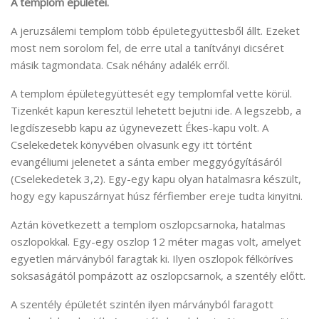
A templom épületei.
A jeruzsálemi templom több épületegyüttesből állt. Ezeket
most nem sorolom fel, de erre utal a tanítványi dicséret
másik tagmondata. Csak néhány adalék erről.
A templom épületegyüttesét egy templomfal vette körül.
Tizenkét kapun keresztül lehetett bejutni ide. A legszebb, a
legdíszesebb kapu az úgynevezett Ékes-kapu volt. A
Cselekedetek könyvében olvasunk egy itt történt
evangéliumi jelenetet a sánta ember meggyógyításáról
(Cselekedetek 3,2). Egy-egy kapu olyan hatalmasra készült,
hogy egy kapuszárnyat húsz férfiember ereje tudta kinyitni.
Aztán következett a templom oszlopcsarnoka, hatalmas
oszlopokkal. Egy-egy oszlop 12 méter magas volt, amelyet
egyetlen márványból faragtak ki. Ilyen oszlopok félköríves
soksaságától pompázott az oszlopcsarnok, a szentély előtt.
A szentély épületét szintén ilyen márványból faragott