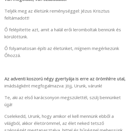
Teljék meg az életünk reménységgel: Jézus Krisztus
feltámadott!
Ő felépítette azt, amit a halál erői leromboltak bennünk és
körülöttünk.
Ő folyamatosan építi az életünket, mígnem megérkezünk
Őhozzá.
Az adventi koszorú négy gyertyája is erre az örömhírre utal,
imádságként megfogalmazva: Jöjj, Urunk, várunk!
Te, aki az első karácsonyon megszülettél, szülj bennünket
újjá!
Cselekedd, Urunk, hogy amikor el kell mennünk ebből a
világból, akkor életörömmel, az élet neked tetsző
szépségét megtapasztalva, hittel és hűséggel mehessünk