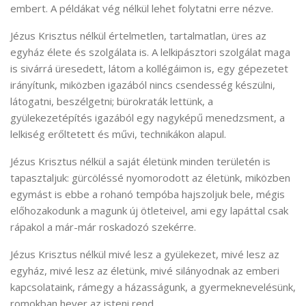
embert. A példákat vég nélkül lehet folytatni erre nézve.
Jézus Krisztus nélkül értelmetlen, tartalmatlan, üres az
egyház élete és szolgálata is. A lelkipásztori szolgálat maga
is sivárrá üresedett, látom a kollégáimon is, egy gépezetet
irányítunk, miközben igazából nincs csendesség készülni,
látogatni, beszélgetni; bürokraták lettünk, a
gyülekezetépítés igazából egy nagyképű menedzsment, a
lelkiség erőltetett és művi, technikákon alapul.
Jézus Krisztus nélkül a saját életünk minden területén is
tapasztaljuk: gürcöléssé nyomorodott az életünk, miközben
egymást is ebbe a rohanó tempóba hajszoljuk bele, mégis
előhozakodunk a magunk új ötleteivel, ami egy lapáttal csak
rápakol a már-már roskadozó szekérre.
Jézus Krisztus nélkül mivé lesz a gyülekezet, mivé lesz az
egyház, mivé lesz az életünk, mivé silányodnak az emberi
kapcsolataink, rámegy a házasságunk, a gyermeknevelésünk,
romokban hever az isteni rend…