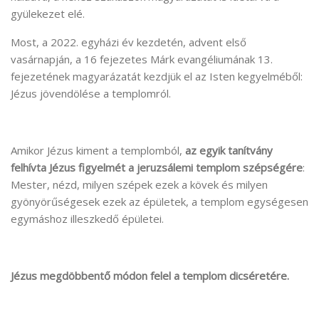
gyülekezet elé.
Most, a 2022. egyházi év kezdetén, advent első
vasárnapján, a 16 fejezetes Márk evangéliumának 13.
fejezetének magyarázatát kezdjük el az Isten kegyelméből:
Jézus jövendölése a templomról.
Amikor Jézus kiment a templomból,
az egyik tanítvány
felhívta Jézus figyelmét a jeruzsálemi templom szépségére
:
Mester, nézd, milyen szépek ezek a kövek és milyen
gyönyörűségesek ezek az épületek, a templom egységesen
egymáshoz illeszkedő épületei.
Jézus megdöbbentő módon felel a templom dicséretére.