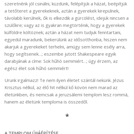
szeretnénk jól csinálni, küzdünk, felépítjük a házat, beépítjük
a tetőteret a gyerekeknek, aztán a gyerekek kirepülnek,
távolabb kerülnek, ők is elkezdik a gürcölést, idejük nincsen a
szülőkre; vagy az is gyakran megtörténik, hogy a gyerekek
külföldre költöznek; aztán a házat nem tudjuk fenntartani,
egyedül maradunk, bekerülünk az idősotthonba, hiszen nem
akarjuk a gyerekeket terhelni, amúgy sem lenne esély arra,
hogy segítsenek…; eszembe jutott Shakespeare egyik
darabjának a címe: Sok hűhó semmiért…; úgy érzem, az
egész élet sok hűhó semmiért!
Urunk irgalmazz! Te nem ilyen életet szántál nekünk. Jézus
Krisztus nélkül, az élő hit nélkül kő kövön nem marad az
életünkben, és nemcsak a jeruzsálemi templom lesz rommá,
hanem az életünk temploma is összedől.
*
A TEMPLOM ÚJJÁÉPÍTÉSE.