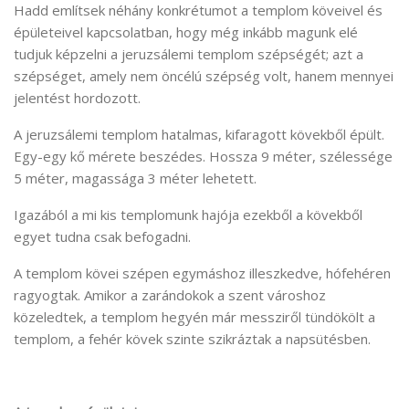
Hadd említsek néhány konkrétumot a templom köveivel és
épületeivel kapcsolatban, hogy még inkább magunk elé
tudjuk képzelni a jeruzsálemi templom szépségét; azt a
szépséget, amely nem öncélú szépség volt, hanem mennyei
jelentést hordozott.
A jeruzsálemi templom hatalmas, kifaragott kövekből épült.
Egy-egy kő mérete beszédes. Hossza 9 méter, szélessége
5 méter, magassága 3 méter lehetett.
Igazából a mi kis templomunk hajója ezekből a kövekből
egyet tudna csak befogadni.
A templom kövei szépen egymáshoz illeszkedve, hófehéren
ragyogtak. Amikor a zarándokok a szent városhoz
közeledtek, a templom hegyén már messziről tündökölt a
templom, a fehér kövek szinte szikráztak a napsütésben.