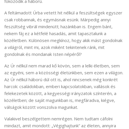
fokozódik a háború.
A feltámadott Úrba vetett hit nélkül a feszültségek egyszer
csak robbannak, és egymásnak esünk. Márpedig annyi
feszültség vibrál mindenütt; hazánkban is. Engem bánt,
nekem fáj ez a kétfelé hasadás, amit tapasztalunk a
közéletben. Különösen megkínoz, hogy akik mást gondolnak
a világról, mint mi, azok miként tekintenek ránk, mit
gondolnak és mondanak Isten népéről?
Az Úr nélkül nem marad kő kövön, sem a lelki életben, sem
az egyéni, sem a közösségi életünkben, sem ezen a világon.
Az Úr nélkül háború dúl ott is, ahol nincsenek még konkrét
harcok: családokban, emberi kapcsolatokban, vallások és
felekezetek között, a kegyességi irányzatok színterén, a
közéletben; de saját magunkban is, megfáradva, kiégve,
válságok között vonszolva magunkat.
Valakivel beszélgettem nemrégen. Nem tudtam cáfolni
mindazt, amit mondott: „Végighajtunk” az életen, annyira