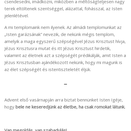
csendesedni, imádkozni, miközben a méltóságteljesen nagy
terek eltöltenek szentséggel, alázattal, fohásszal, az Isten
jelenlétével.
A mi templomaink nem ilyenek. Az almádi templomunkat az
„Isten garázsának” nevezik, de nekünk mégis templom,
amelyik a maga egyszerű szépségével Jézus Krisztust hívja,
Jézus Krisztusra mutat és itt Jézus Krisztust hirdetik,
valamint az életnek azt a szépségét prédikálják, amit Isten a
Jézus Krisztusban ajándékozott nekünk, hogy mi magunk is
az élet szépségét és istentiszteletét éljük.
–
Advent első vasárnapján arra biztat bennünket Isten Igéje,
hogy
bele ne keseredjünk az életbe, ha csak romokat látunk.
Van megoldás, van szabadulás!