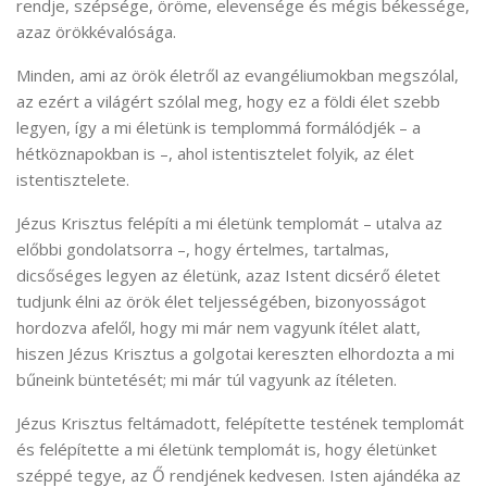
rendje, szépsége, öröme, elevensége és mégis békessége,
azaz örökkévalósága.
Minden, ami az örök életről az evangéliumokban megszólal,
az ezért a világért szólal meg, hogy ez a földi élet szebb
legyen, így a mi életünk is templommá formálódjék – a
hétköznapokban is –, ahol istentisztelet folyik, az élet
istentisztelete.
Jézus Krisztus felépíti a mi életünk templomát – utalva az
előbbi gondolatsorra –, hogy értelmes, tartalmas,
dicsőséges legyen az életünk, azaz Istent dicsérő életet
tudjunk élni az örök élet teljességében, bizonyosságot
hordozva afelől, hogy mi már nem vagyunk ítélet alatt,
hiszen Jézus Krisztus a golgotai kereszten elhordozta a mi
bűneink büntetését; mi már túl vagyunk az ítéleten.
Jézus Krisztus feltámadott, felépítette testének templomát
és felépítette a mi életünk templomát is, hogy életünket
széppé tegye, az Ő rendjének kedvesen. Isten ajándéka az