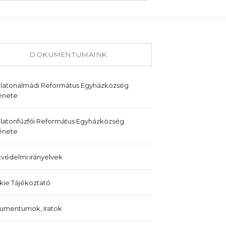
DOKUMENTUMAINK
alatonalmádi Református Egyházközség
énete
latonfűzfői Református Egyházközség
énete
védelmi irányelvek
ie Tájékoztató
umentumok, Iratok