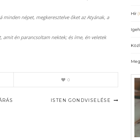
illetőleg
csökkentéséhez
Hír
(
yá minden népet, megkeresztelve őket az Atyának, a
a
Fel/Le
Igeh
billentyűket
, amit én parancsoltam nektek; és íme, én veletek
kell
Köz
használni.
Meg
0
ZÁRÁS
ISTEN GONDVISELÉSE