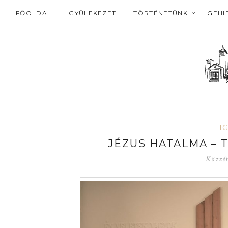
FŐOLDAL
GYÜLEKEZET
TÖRTÉNETÜNK
IGEHI
I
JÉZUS HATALMA – T
Közzé