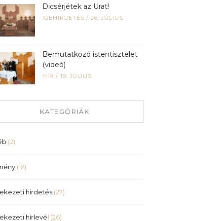
Dicsérjétek az Urat!
IGEHIRDETÉS
/
26, JÚLIUS
Bemutatkozó istentisztelet
(videó)
HÍR
/
19, JÚLIUS
KATEGÓRIÁK
éb
(2)
mény
(12)
ekezeti hirdetés
(27)
ekezeti hírlevél
(26)