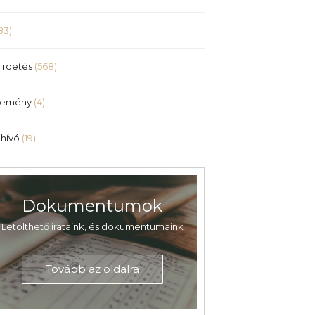
83)
irdetés
(568)
lemény
(4)
hívó
(19)
Dokumentumok
Letölthető irataink, és dokumentumaink
Tovább az oldalra