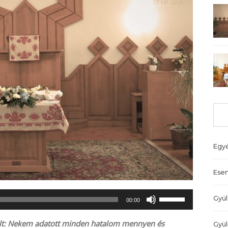
Egy
Ese
A
Gyül
00:00
hangerő
növeléséhez,
szólt: Nekem adatott minden hatalom mennyen és
Gyül