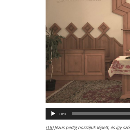
Audió
00:00
lejátszó
(18
) Jézus pedig hozzájuk lépett, és így 