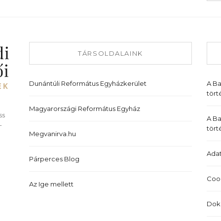
TÁRSOLDALAINK
Dunántúli Református Egyházkerület
A B
tört
Magyarországi Református Egyház
ss
A Ba
-
tört
Megvanirva.hu
Adat
Párperces Blog
Cook
Az Ige mellett
Dok