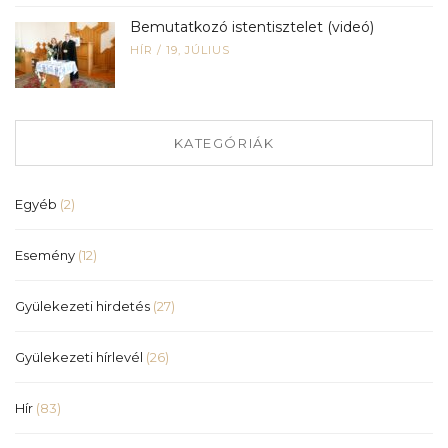
Bemutatkozó istentisztelet (videó)
HÍR
/
19, JÚLIUS
KATEGÓRIÁK
Egyéb
(2)
Esemény
(12)
Gyülekezeti hirdetés
(27)
Gyülekezeti hírlevél
(26)
Hír
(83)