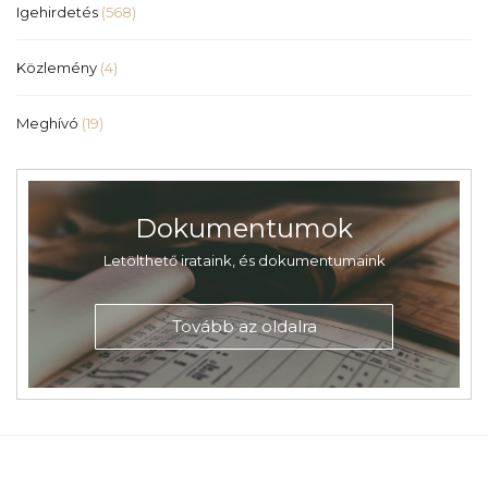
Igehirdetés
(568)
Közlemény
(4)
Meghívó
(19)
Dokumentumok
Letölthető irataink, és dokumentumaink
Tovább az oldalra