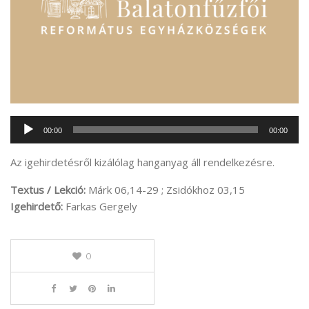
Audió
00:00
00:00
lejátszó
Az igehirdetésről kizálólag hanganyag áll rendelkezésre.
Textus / Lekció:
Márk 06,14-29 ; Zsidókhoz 03,15
Igehirdető:
Farkas Gergely
0