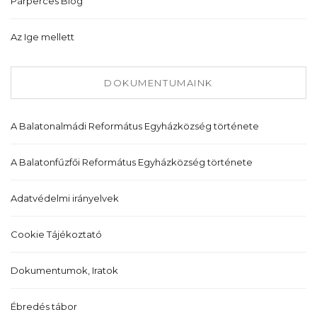
Párperces Blog
Az Ige mellett
DOKUMENTUMAINK
A Balatonalmádi Református Egyházközség története
A Balatonfűzfői Református Egyházközség története
Adatvédelmi irányelvek
Cookie Tájékoztató
Dokumentumok, Iratok
Ébredés tábor