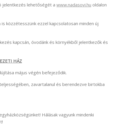
 jelentkezés lehetőségét a
www.nadasovi.hu
oldalon
 is közzétesszünk ezzel kapcsolatosan minden új
tkezés kapcsán, óvodánk és környékből jelentkezők és
EZETI HÁZ
lújítása május végén befejeződik.
teljességében, zavartalanul és berendezve birtokba
 egyházközségünket! Hálásak vagyunk mindenki
t!