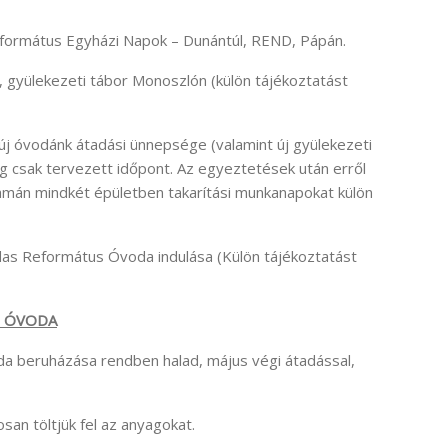
Református Egyházi Napok – Dunántúl, REND, Pápán.
g, gyülekezeti tábor Monoszlón (külön tájékoztatást
új óvodánk átadási ünnepsége (valamint új gyülekezeti
g csak tervezett időpont. Az egyeztetések után erről
yamán mindkét épületben takarítási munkanapokat külön
das Református Óvoda indulása (Külön tájékoztatást
S ÓVODA
a beruházása rendben halad, május végi átadással,
san töltjük fel az anyagokat.