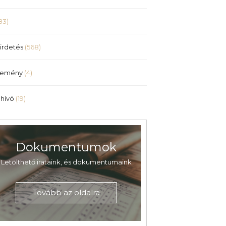
83)
irdetés
(568)
lemény
(4)
hívó
(19)
Dokumentumok
Letölthető irataink, és dokumentumaink
Tovább az oldalra