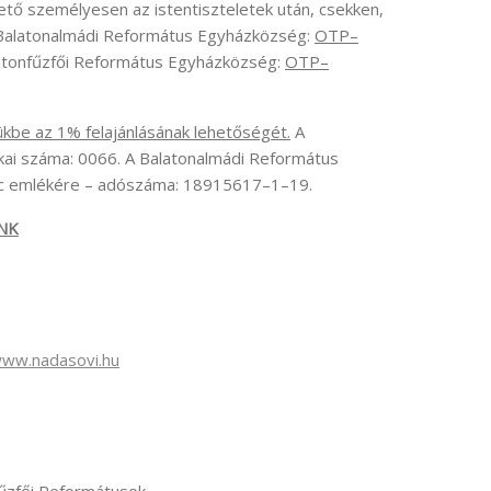
ető személyesen az istentiszteletek után, csekken,
: Balatonalmádi Református Egyházközség:
OTP–
tonfűzfői Református Egyházközség:
OTP–
mükbe az 1% felajánlásának lehetőségét.
A
ai száma: 0066. A Balatonalmádi Református
enc emlékére – adószáma: 18915617–1–19.
NK
ww.nadasovi.hu