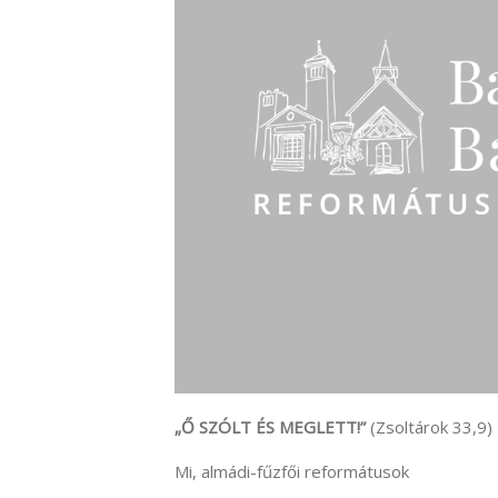
„Ő SZÓLT ÉS MEGLETT!”
(Zsoltárok 33,9)
Mi, almádi-fűzfői reformátusok