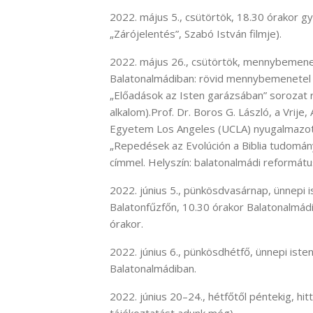
2022. május 5., csütörtök, 18.30 órakor gy
„Zárójelentés”, Szabó István filmje).
2022. május 26., csütörtök, mennybemenet
Balatonalmádiban: rövid mennybemenetel ü
„Előadások az Isten garázsában” sorozat 
alkalom).Prof. Dr. Boros G. László, a Vrij
Egyetem Los Angeles (UCLA) nyugalmazot
„Repedések az Evolúción a Biblia tudomá
címmel. Helyszín: balatonalmádi reformát
2022. június 5., pünkösdvasárnap, ünnepi 
Balatonfűzfőn, 10.30 órakor Balatonalmádi
órakor.
2022. június 6., pünkösdhétfő, ünnepi iste
Balatonalmádiban.
2022. június 20–24., hétfőtől péntekig, hi