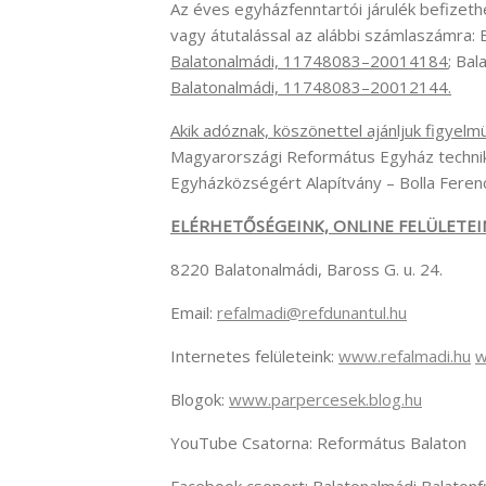
Az éves egyházfenntartói járulék befizeth
vagy átutalással az alábbi számlaszámra
Balatonalmádi, 11748083–20014184
;
Bala
Balatonalmádi, 11748083–20012144.
Akik adóznak, köszönettel ajánljuk figyel
Magyarországi Református Egyház technik
Egyházközségért Alapítvány – Bolla Fer
ELÉRHETŐSÉGEINK, ONLINE FELÜLETEI
8220 Balatonalmádi, Baross G. u. 24.
Email:
refalmadi@refdunantul.hu
Internetes felületeink:
www.refalmadi.hu
w
Blogok:
www.parpercesek.blog.hu
YouTube Csatorna: Református Balaton