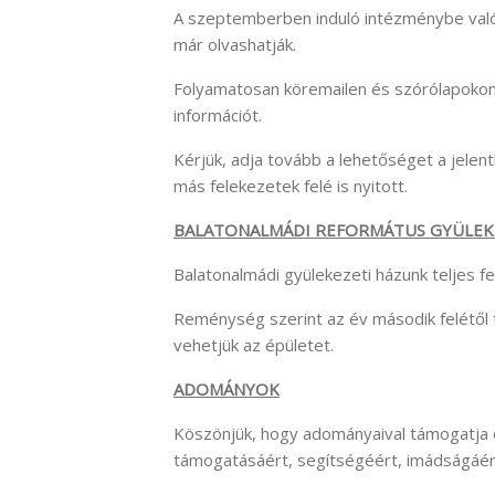
A szeptemberben induló intézménybe való
már olvashatják.
Folyamatosan köremailen és szórólapokon
információt.
Kérjük, adja tovább a lehetőséget a jelen
más felekezetek felé is nyitott.
BALATONALMÁDI REFORMÁTUS GYÜLEK
Balatonalmádi gyülekezeti házunk teljes fe
Reménység szerint az év második felétől 
vehetjük az épületet.
ADOMÁNYOK
Köszönjük, hogy adományaival támogatja
támogatásáért, segítségéért, imádságáér