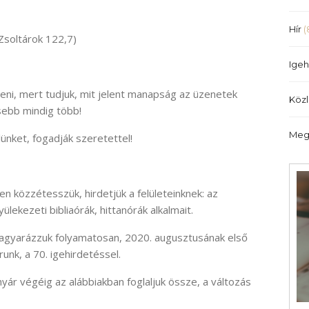
Hír
(
Zsoltárok 122,7)
Igeh
eni, mert tudjuk, mit jelent manapság az üzenetek
Köz
esebb mindig több!
Meg
elünket, fogadják szeretettel!
n közzétesszük, hirdetjük a felületeinknek: az
ülekezeti bibliaórák, hittanórák alkalmait.
magyarázzuk folyamatosan, 2020. augusztusának első
runk, a 70. igehirdetéssel.
yár végéig az alábbiakban foglaljuk össze, a változás