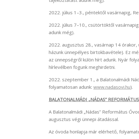
tájékoztatást adunk még).
2022. július 1–3., péntektől vasárnapig, 
2022. július 7–10., csütörtöktől vasárnapi
adunk még).
2022. augusztus 28., vasárnap 14 órakor, 
házunk ünnepélyes birtokbavétele). Ez mé
az ünnepségről külön hírt adunk. Nyár fol
hírlevélben fogunk meghirdetni.
2022. szeptember 1., a Balatonalmádi Ná
folyamatosan adunk:
www.nadasovi.hu
).
BALATONALMÁDI „NÁDAS” REFORMÁTU
A Balatonalmádi „Nádas” Református Óvod
augusztus végi ünnepi átadással.
Az óvoda honlapja már elérhető, folyamato