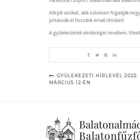
Facebook csoport: Balatonalmádi Balaton
Kérjük azokat, akik szívesen fogadják neg
juttassák el hozzánk email címüket!
A gyülekezetek elnökségei nevében, Stein
GYÜLEKEZETI HÍRLEVÉL 2022.
MÁRCIUS 12-ÉN