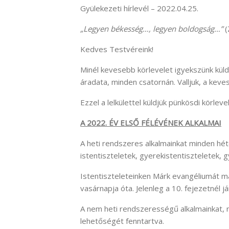
Gyülekezeti hírlevél – 2022.04.25.
„Legyen békesség…, legyen boldogság…”
(
Kedves Testvéreink!
Minél kevesebb körlevelet igyekszünk küld
áradata, minden csatornán. Valljuk, a kev
Ezzel a lelkülettel küldjük pünkösdi körlev
A 2022. ÉV ELSŐ FÉLÉVÉNEK ALKALMAI
A heti rendszeres alkalmainkat minden héte
istentiszteletek, gyerekistentiszteletek, gy
Istentiszteleteinken Márk evangéliumát 
vasárnapja óta. Jelenleg a 10. fejezetnél já
A nem heti rendszerességű alkalmainkat, n
lehetőségét fenntartva.