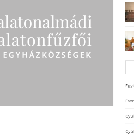
Egy
Ese
Gyül
Gyül