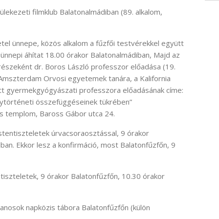
ülekezeti filmklub Balatonalmádiban (89. alkalom,
el ünnepe, közös alkalom a fűzfői testvérekkel együtt
nnepi áhítat 18.00 órakor Balatonalmádiban, Majd az
részeként dr. Boros László professzor előadása (19.
e, Amszterdam Orvosi egyetemek tanára, a Kalifornia
t gyermekgyógyászati professzora előadásának címe:
nytörténeti összefüggéseinek tükrében”
us templom, Baross Gábor utca 24.
istentiszteletek úrvacsoraosztással, 9 órakor
ban. Ekkor lesz a konfirmáció, most Balatonfűzfőn, 9
ntiszteletek, 9 órakor Balatonfűzfőn, 10.30 órakor
ttanosok napközis tábora Balatonfűzfőn (külön