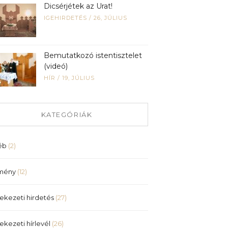
Dicsérjétek az Urat!
IGEHIRDETÉS
/
26, JÚLIUS
Bemutatkozó istentisztelet
(videó)
HÍR
/
19, JÚLIUS
KATEGÓRIÁK
éb
(2)
mény
(12)
ekezeti hirdetés
(27)
ekezeti hírlevél
(26)