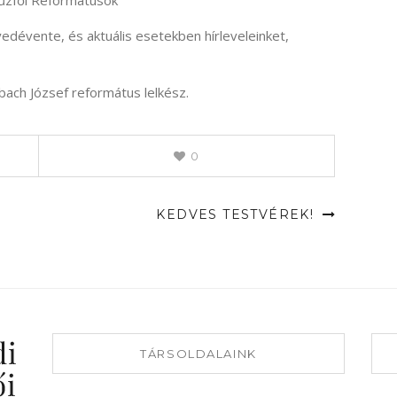
fűzfői Reformátusok
yedévente, és aktuális esetekben hírleveleinket,
bach József református lelkész.
0
KEDVES TESTVÉREK!
TÁRSOLDALAINK