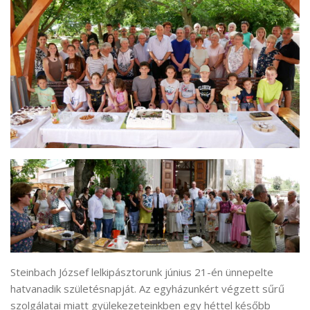
Steinbach József lelkipásztorunk június 21-én ünnepelte
hatvanadik születésnapját. Az egyházunkért végzett sűrű
szolgálatai miatt gyülekezeteinkben egy héttel később