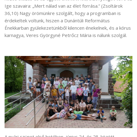
Ige szavaira: „Mert nálad van az élet forrása.” (Zsoltárok
36,10) Nagy örömünkre szolgált, hogy a programban is
érdekeltek voltunk, hiszen a Dunántúli Református
Énekkarban gyülekezetünkből kilencen énekelnek, és a kórus
karnagya, Veres Györgyné Petrőcz Mária is nálunk szolgál.
A nyári szünet első hetében, június 24. és 28. között