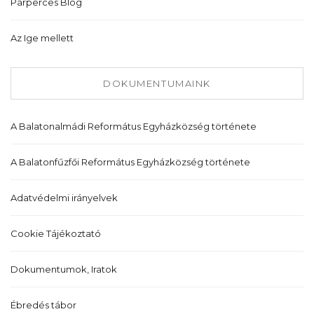
Párperces Blog
Az Ige mellett
DOKUMENTUMAINK
A Balatonalmádi Református Egyházközség története
A Balatonfűzfői Református Egyházközség története
Adatvédelmi irányelvek
Cookie Tájékoztató
Dokumentumok, Iratok
Ébredés tábor