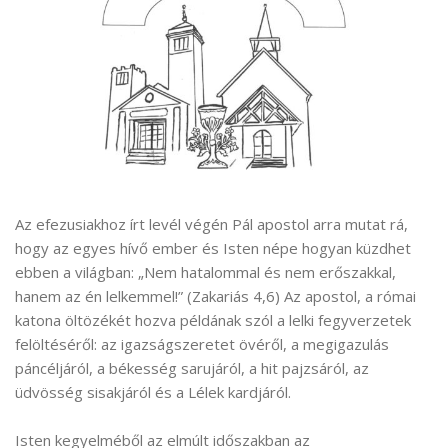
Az efezusiakhoz írt levél végén Pál apostol arra mutat rá,
hogy az egyes hívő ember és Isten népe hogyan küzdhet
ebben a világban: „Nem hatalommal és nem erőszakkal,
hanem az én lelkemmel!” (Zakariás 4,6) Az apostol, a római
katona öltözékét hozva példának szól a lelki fegyverzetek
felöltéséről: az igazságszeretet övéről, a megigazulás
páncéljáról, a békesség sarujáról, a hit pajzsáról, az
üdvösség sisakjáról és a Lélek kardjáról.
Isten kegyelméből az elmúlt időszakban az