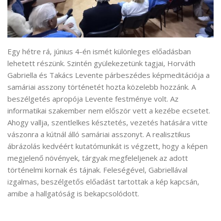
Egy hétre rá, június 4-én ismét különleges előadásban
lehetett részünk. Szintén gyülekezetünk tagjai, Horváth
Gabriella és Takács Levente párbeszédes képmeditációja a
samáriai asszony történetét hozta közelebb hozzánk. A
beszélgetés apropója Levente festménye volt. Az
informatikai szakember nem először vett a kezébe ecsetet.
Ahogy vallja, szentlelkes késztetés, vezetés hatására vitte
vászonra a kútnál álló samáriai asszonyt. A realisztikus
ábrázolás kedvéért kutatómunkát is végzett, hogy a képen
megjelenő növények, tárgyak megfeleljenek az adott
történelmi kornak és tájnak. Feleségével, Gabriellával
izgalmas, beszélgetős előadást tartottak a kép kapcsán,
amibe a hallgatóság is bekapcsolódott.