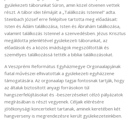
gyülekezeti táborunkat Súron, amin közel ötvenen vettek
részt. A tábor idei témáját a „Találkozás Istennel” adta.
Steinbach József erre felépítve tartotta meg előadásait:
Isten és Ádám találkozása, Isten és Ábrahám találkozása,
valamint találkozás Istennel a szenvedésben. Jézus Krisztus
megáldotta jelenlétével gyülekezeti táborunkat, az
előadások és a közös imádságok megszólították és
személyes találkozássá tették a bibliai találkozásokat.
A Veszprémi Református Egyházmegye Orgonaalapjának
fiatal művészei elhivatottak a gyülekezeti egyházzene
támogatására. Az orgonaalap tagjai fontosnak tartják, hogy
az általuk biztosított anyagi forrásokon túl
hangszerfelújításokat és -beszerzéseket célzó pályázatok
megírásában is részt vegyenek. Céljaik elérésére
jótékonysági koncerteket tartanak, aminek keretében két
hangverseny is megrendezésre került gyülekezeteinkben.