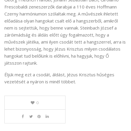
Frescobaldi zeneszerzők darabjai a 110 éves Hoffmann
Czerny harmóniumon szólaltak meg. A művészek ihletett
előadása olyan hangokat csalt elő a hangszerből, amikről
nem is sejtettük, hogy benne vannak. Steinbach József a
záróimádság és áldás előtt úgy fogalmazott, hogy a
művészek játéka, ami ilyen csodát tett a hangszerrel, arra is
lehet bizonyosság, hogy Jézus Krisztus milyen csodálatos
hangokat tud belőlünk is előhívni, ha hagyjuk, hogy Ő
játsszon rajtunk.
Éljük meg ezt a csodát, áldást, Jézus Krisztus hűséges
vezetését a nyáron is minél többet.
0