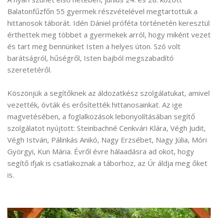
Balatonfűzfőn 55 gyermek részvételével megtartottuk a
hittanosok táborát. Idén Dániel próféta történetén keresztül
érthettek meg többet a gyermekek arról, hogy miként vezet
és tart meg bennünket Isten a helyes úton. Szó volt
barátságról, hűségről, Isten bajból megszabadító
szeretetéről.
Köszönjük a segítőknek az áldozatkész szolgálatukat, amivel
vezették, óvták és erősítették hittanosainkat. Az ige
magvetésében, a foglalkozások lebonyolításában segítő
szolgálatot nyújtott: Steinbachné Cenkvári Klára, Végh Judit,
Végh István, Pálinkás Anikó, Nagy Erzsébet, Nagy Júlia, Móri
Györgyi, Kun Mária. Évről évre hálaadásra ad okot, hogy
segítő ifjak is csatlakoznak a táborhoz, az Úr áldja meg őket
is.