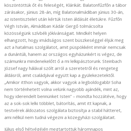
köszöntöttük őt és feleségét, Klárikát. Balatonfűzfőn a tábor
zárásakor, június 28-án, míg Balatonalmádiban június 30-án,
az istentisztelet után kértük Isten áldását életükre. Fűzfőn
Végh István, Almádiban Kádár Gergő tolmácsolta
közösségünk szívbéli jókívánságait. Mindkét helyen
elhangzott, hogy imádságos szent büszkeséggel éljük meg
azt a hatalmas szolgálatot, amit püspökként immár nemcsak
a dunántúli, hanem az országos egyházunkért is végez, de
számunkra mindenekelőtt ő a mi lelkipásztorunk. Steinbach
József nagy hálával szólt arról a szeretetről és rengeteg
áldásról, amit családjával együtt kap a gyülekezetektől.
„Amikor itthon vagyok, akkor vagyok a legboldogabb! Soha
nem történhetett volna velünk nagyobb ajándék, mint az,
hogy iderendelt bennünket Isten” – mondta hozzátéve, hogy
az a sok-sok lelki többlet, bátorítás, amit itt kapnak, a
testvérek áldozatos szolgálata biztosítja a stabil hátteret,
ami nélkül nem tudná végezni a közegyházi szolgálatait.
Július első hétvégéjén megtartottuk háromnapos