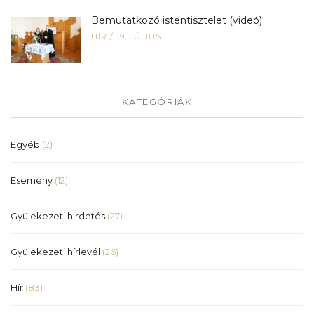
Bemutatkozó istentisztelet (videó)
HÍR
/
19, JÚLIUS
KATEGÓRIÁK
Egyéb
(2)
Esemény
(12)
Gyülekezeti hirdetés
(27)
Gyülekezeti hírlevél
(26)
Hír
(83)