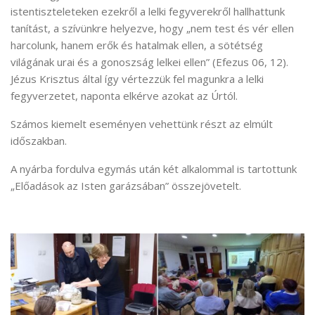
istentiszteleteken ezekről a lelki fegyverekről hallhattunk
tanítást, a szívünkre helyezve, hogy „nem test és vér ellen
harcolunk, hanem erők és hatalmak ellen, a sötétség
világának urai és a gonoszság lelkei ellen” (Efezus 06, 12).
Jézus Krisztus által így vértezzük fel magunkra a lelki
fegyverzetet, naponta elkérve azokat az Úrtól.
Számos kiemelt eseményen vehettünk részt az elmúlt
időszakban.
A nyárba fordulva egymás után két alkalommal is tartottunk
„Előadások az Isten garázsában” összejövetelt.