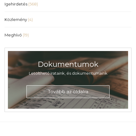
Igehirdetés
(568)
Közlemény
(4)
Meghívó
(19)
Dokumentumok
Letölthető irataink, és dokumentumaink
Tovább az oldalra