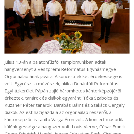
Július 13-án a balatonfűzfői templomunkban adtak
hangversenyt a Veszprémi Református Egyházmegye
Orgonaalapjának javára. A koncertnek két érdekessége is
volt. Egyrészt a művészek, akik a Dunántúli Református
Egyházkerület Pápán zajló háromhetes kántorképzőjéről
érkeztek, tanárok és diákok egyaránt: Tóka Szabolcs és
Kuzsner Péter tanárok, Barabás Bálint és Szakács Gergely
diákok. Az est házigazdája az orgonaalap részéről, a
kántorképzőn is tanító Varga Áron volt. A koncert második
különlegessége a hangszer volt. Louis Vierne, César Franck,
Georg Friedrich Händel, Johann Sebastian Bach, Girolamo