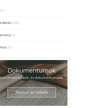
83)
irdetés
(568)
lemény
(4)
hívó
(19)
Dokumentumok
Letölthető irataink, és dokumentumaink
Tovább az oldalra