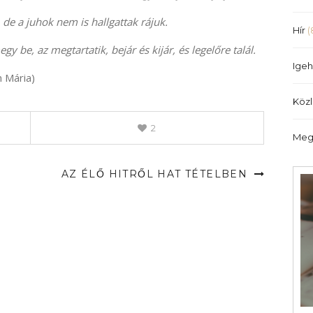
illetőleg
, de a juhok nem is hallgattak rájuk.
csökkentéséhez
Hír
(
a
gy be, az megtartatik, bejár és kijár, és legelőre talál.
Fel/Le
Igeh
billentyűket
n Mária)
kell
Köz
használni.
2
Meg
AZ ÉLŐ HITRŐL HAT TÉTELBEN