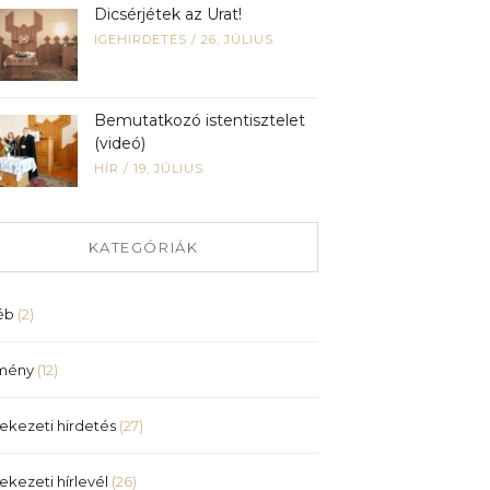
Dicsérjétek az Urat!
IGEHIRDETÉS
/
26, JÚLIUS
Bemutatkozó istentisztelet
(videó)
HÍR
/
19, JÚLIUS
KATEGÓRIÁK
éb
(2)
mény
(12)
ekezeti hirdetés
(27)
ekezeti hírlevél
(26)