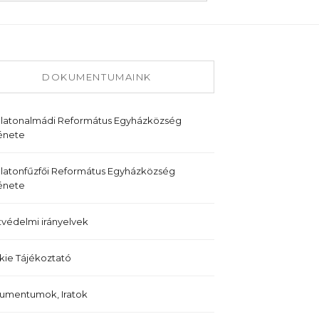
DOKUMENTUMAINK
alatonalmádi Református Egyházközség
énete
latonfűzfői Református Egyházközség
énete
védelmi irányelvek
ie Tájékoztató
umentumok, Iratok