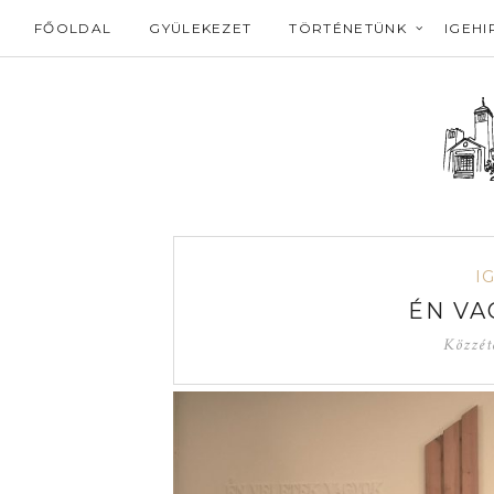
FŐOLDAL
GYÜLEKEZET
TÖRTÉNETÜNK
IGEHI
I
ÉN VA
Közzét