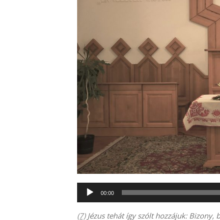
Audió
00:00
lejátszó
(7)
Jézus tehát így szólt hozzájuk: Bizony,