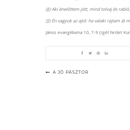
(8)
Aki énelőttem jött, mind tolvaj és rabló
(9)
Én vagyok az ajtó: ha valaki rajtam át me
János evangéliuma 10, 7-9 (Igét hirdet Ku
A JÓ PÁSZTOR