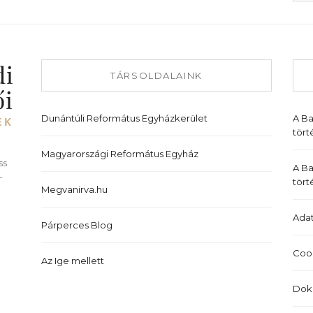
TÁRSOLDALAINK
Dunántúli Református Egyházkerület
A B
tört
Magyarországi Református Egyház
ss
A Ba
-
tört
Megvanirva.hu
Adat
Párperces Blog
Cook
Az Ige mellett
Dok