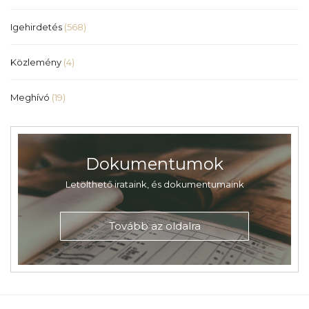
Igehirdetés
(568)
Közlemény
(4)
Meghívó
(19)
Dokumentumok
Letölthető irataink, és dokumentumaink
Tovább az oldalra