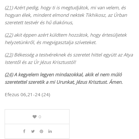
(
21
) Azért pedig, hogy ti is megtudjátok, mi van velem, és
hogyan élek, mindent elmond nektek Tikhikosz, az Úrban
szeretett testvér és hű diakónus,
(
22
) akit éppen azért küldtem hozzátok, hogy értesüljetek
helyzetünkről, és megvigasztalja szíveteket.
(
23
) Békesség a testvéreknek és szeretet hittel együtt az Atya
Istentől és az Úr Jézus Krisztustól!
(
24
) A kegyelem legyen mindazokkal, akik el nem múló
szeretettel szeretik a mi Urunkat, Jézus Krisztust. Ámen.
Efezus 06,21-24 (24)
0