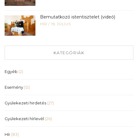
Bemutatkozó istentisztelet (videó)
HÍR
/
19, JÚLIUS
KATEGÓRIÁK
Egyéb
(2)
Esemény
(12)
Gyülekezeti hirdetés
(27)
Gyülekezeti hírlevél
(26)
Hír
(83)