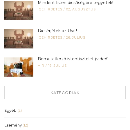
Mindent Isten dicsőségére tegyetek!
IGEHIRDETÉS
/
02, AUGUSZTUS
Dicsérjétek az Urat!
IGEHIRDETÉS
/
26, JÚLIUS
Bemutatkozó istentisztelet (videó)
HÍR
/
19, JÚLIUS
KATEGÓRIÁK
Egyéb
(2)
Esemény
(12)