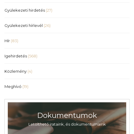
Gyülekezeti hirdetés
(27)
Gyülekezeti hírlevél
(26)
Hír
(83)
Igehirdetés
(568)
Közlemény
(4)
Meghívó
(19)
Dokumentumok
Letölthető irataink, és dokumentumaink