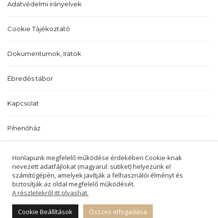
Adatvédelmi irányelvek
Cookie Tájékoztató
Dokumentumok, Iratok
Ébredés tábor
Kapcsolat
Pihenőház
Történetünk
Honlapunk megfelelő működése érdekében Cookie-knak
nevezett adatfájlokat (magyarul: sütiket) helyezünk el
számítógépén, amelyek javítják a felhasználói élményt és
biztosítják az oldal megfelelő működését.
A részletekről itt olvashat.
2022 © BALATONALMÁDI ÉS BALATONFŰZFŐI
REFORMÁTUS EGYHÁZKÖZSÉGEK -
Cookie Beállítások
Összes elfogadása
MINDEN JOG FENNTARTVA.