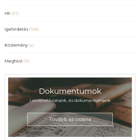
Hír
(83)
Igehirdetés
(568)
Közlemény
(4)
Meghívó
(19)
Dokumentumok
Letölthető irataink, és dokumentumaink
Tovább az oldalra