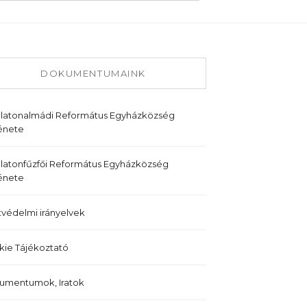
DOKUMENTUMAINK
alatonalmádi Református Egyházközség
énete
latonfűzfői Református Egyházközség
énete
védelmi irányelvek
ie Tájékoztató
umentumok, Iratok