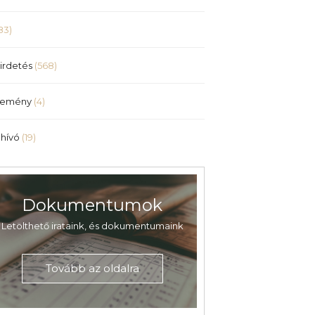
83)
irdetés
(568)
lemény
(4)
hívó
(19)
Dokumentumok
Letölthető irataink, és dokumentumaink
Tovább az oldalra