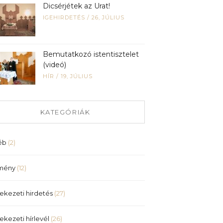
Dicsérjétek az Urat!
IGEHIRDETÉS
/
26, JÚLIUS
Bemutatkozó istentisztelet
(videó)
HÍR
/
19, JÚLIUS
KATEGÓRIÁK
éb
(2)
mény
(12)
ekezeti hirdetés
(27)
ekezeti hírlevél
(26)