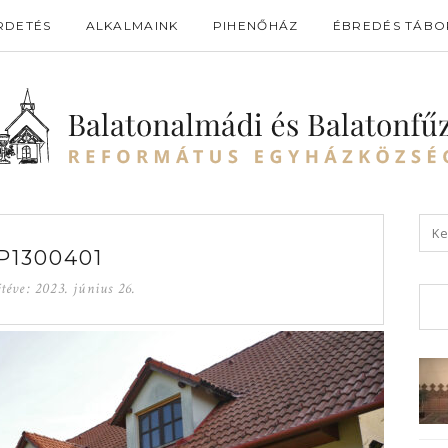
RDETÉS
ALKALMAINK
PIHENŐHÁZ
ÉBREDÉS TÁBO
P1300401
téve:
2023. június 26.