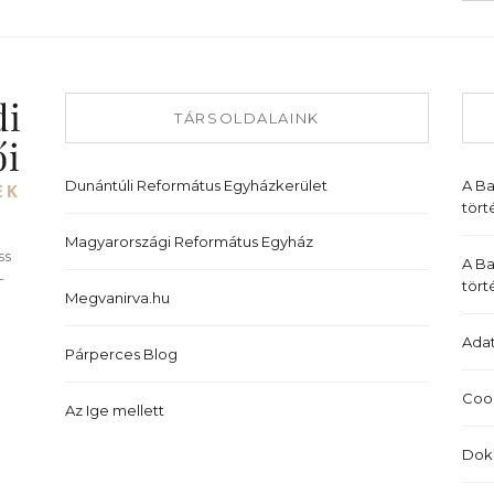
TÁRSOLDALAINK
Dunántúli Református Egyházkerület
A B
tört
Magyarországi Református Egyház
ss
A Ba
-
tört
Megvanirva.hu
Adat
Párperces Blog
Cook
Az Ige mellett
Dok