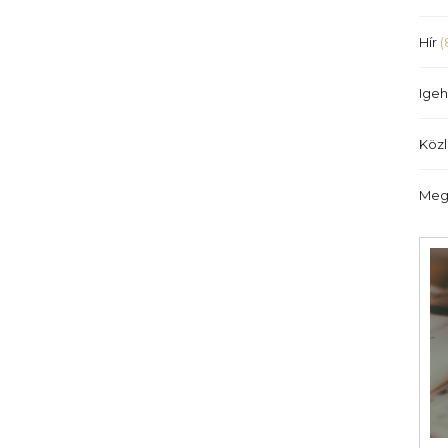
Hír
(
Igeh
Köz
Meg