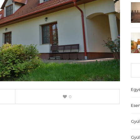
Egy
0
Ese
Gyül
Gyül