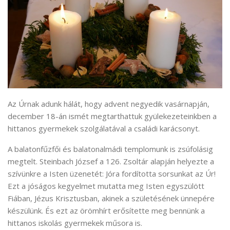
Az Úrnak adunk hálát, hogy advent negyedik vasárnapján,
december 18-án ismét megtarthattuk gyülekezeteinkben a
hittanos gyermekek szolgálatával a családi karácsonyt.
A balatonfűzfői és balatonalmádi templomunk is zsúfolásig
megtelt. Steinbach József a 126. Zsoltár alapján helyezte a
szívünkre a Isten üzenetét: Jóra fordította sorsunkat az Úr!
Ezt a jóságos kegyelmet mutatta meg Isten egyszülött
Fiában, Jézus Krisztusban, akinek a születésének ünnepére
készülünk. És ezt az örömhírt erősítette meg bennünk a
hittanos iskolás gyermekek műsora is.