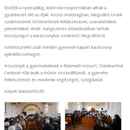
Elsőtől a nyolcadikig, külön korcsoportokban álltak a
gyülekezet elé az ifjak. Közös imádságban, Megváltó Urunk
születésének történetének felidézésével, szavalatokkal,
jelenetekkel, ének- hangszeres előadásokban tettek
bizonyságot a karácsonykor született Megváltóról.
Istentisztelet után minden gyermek kapott karácsonyi
ajándékcsomagot.
Köszönjük a gyermekeknek a felemelő műsort, Steinbachné
Cenkvári Klárának a műsor összeállítását, a gyereke
felkészítését és mindenki segítségét, szolgálatát.
Képek Balatonfűzfő: