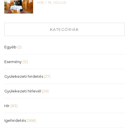
HÍR
/
19, JÚLIUS
KATEGÓRIÁK
Egyéb
(2)
Esemény
(12)
Gyülekezeti hirdetés
(27)
Gyülekezeti hírlevél
(26)
Hír
(83)
Igehirdetés
(568)