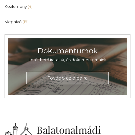
Közlemény
(4)
Meghívó
(19)
Dokumentumok
Letölthető irataink, és dokumentumaink
Tovább az oldalra