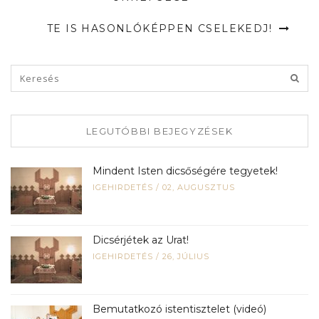
TE IS HASONLÓKÉPPEN CSELEKEDJ!
LEGUTÓBBI BEJEGYZÉSEK
Mindent Isten dicsőségére tegyetek!
IGEHIRDETÉS
/
02, AUGUSZTUS
Dicsérjétek az Urat!
IGEHIRDETÉS
/
26, JÚLIUS
Bemutatkozó istentisztelet (videó)