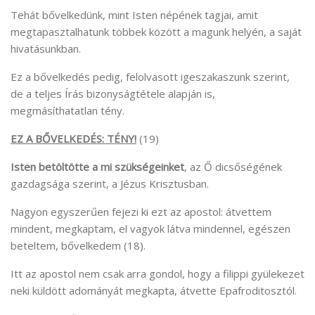
Tehát bővelkedünk, mint Isten népének tagjai, amit
megtapasztalhatunk többek között a magunk helyén, a saját
hivatásunkban.
Ez a bővelkedés pedig, felolvasott igeszakaszunk szerint,
de a teljes Írás bizonyságtétele alapján is,
megmásíthatatlan tény.
EZ A BŐVELKEDÉS: TÉNY!
(19)
Isten betöltötte a mi szükségeinket
, az Ő dicsőségének
gazdagsága szerint, a Jézus Krisztusban.
Nagyon egyszerűen fejezi ki ezt az apostol: átvettem
mindent, megkaptam, el vagyok látva mindennel, egészen
beteltem, bővelkedem (18).
Itt az apostol nem csak arra gondol, hogy a filippi gyülekezet
neki küldött adományát megkapta, átvette Epafroditosztól.