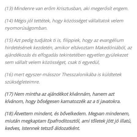
(13) Mindenre van erőm Krisztusban, aki megerősít engem.
(14) Mégis jól tettétek, hogy közösséget vállaltatok velem
nyomorúságomban.
(15) Azt pedig tudjátok ti is, filippiek, hogy az evangélium
hirdetésének kezdetén, amikor eltávoztam Makedóniából, az
ajándékozás és elfogadás tekintetében egyetlen gyülekezet
sem vállalt velem közösséget, csak ti egyedül,
(16) mert egyszer-másszor Thesszalonikába is küldtetek
szükségleteimre.
(17) Nem mintha az ajándékot kívánnám, hanem azt
kívánom, hogy bőségesen kamatozzék az a ti javatokra.
(18) Átvettem mindent, és bővelkedem. Megvan mindenem,
miután megkaptam Epafroditosztól, ami tőletek jött jó illatú,
kedves, Istennek tetsző áldozatként.