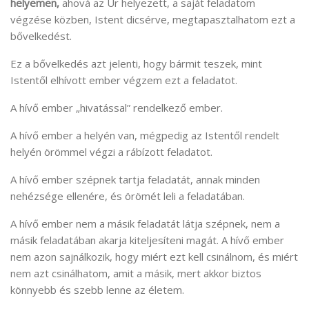
helyemen,
ahová az Úr helyezett, a saját feladatom
végzése közben, Istent dicsérve, megtapasztalhatom ezt a
bővelkedést.
Ez a bővelkedés azt jelenti, hogy bármit teszek, mint
Istentől elhívott ember végzem ezt a feladatot.
A hívő ember „hivatással” rendelkező ember.
A hívő ember a helyén van, mégpedig az Istentől rendelt
helyén örömmel végzi a rábízott feladatot.
A hívő ember szépnek tartja feladatát, annak minden
nehézsége ellenére, és örömét leli a feladatában.
A hívő ember nem a másik feladatát látja szépnek, nem a
másik feladatában akarja kiteljesíteni magát. A hívő ember
nem azon sajnálkozik, hogy miért ezt kell csinálnom, és miért
nem azt csinálhatom, amit a másik, mert akkor biztos
könnyebb és szebb lenne az életem.