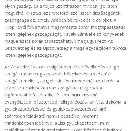
olyan gazdag, és a teljes Szentírásban minden Ige Isten
megváltó, krisztusi szeretetéről szól. Isten dicsőségének
gazdagsága ez, amely valóban bővelkedésre ad okot. A
Filippi levél folyamatos magyarázata során megtapasztaltuk
Isten Igéjének gazdagságát. Tavaly Sámuel első könyvének
magyarázata során tapasztalhattuk meg ugyanezt. Az
Ószövetség és az Újszövetség a maga egységében tükrözi
Isten Igéjének gazdagságát.
Aztán a lelkipásztori szolgálatban ez a bővelkedés az Ige
szolgálatában megtapasztalt bővelkedés: a szószéki
szolgálat mellett, az igehirdetés minden más területén. A
lelkipásztornak bőven van szolgálata. Elég csak a
legfontosabb feladatokat felsorolni itt: misszió,
evangélizáció, pásztoráció, lelkigondozás, tanítás, diakónia, a
gyülekezetépítéssel és gyülekezetvezetéssel járó
számtalan feladatról nem is beszélve, valamint
mindenképpen ideértve, a „kis gyülekezetben”, mint
családban végzendő szolgálatot. Olyan bőséges feladatok