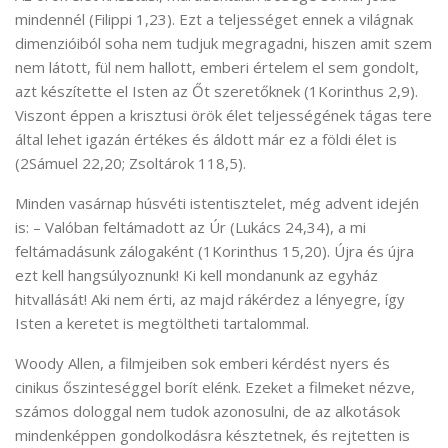
mindennél (Filippi 1,23). Ezt a teljességet ennek a világnak
dimenzióiból soha nem tudjuk megragadni, hiszen amit szem
nem látott, fül nem hallott, emberi értelem el sem gondolt,
azt készítette el Isten az Őt szeretőknek (1Korinthus 2,9).
Viszont éppen a krisztusi örök élet teljességének tágas tere
által lehet igazán értékes és áldott már ez a földi élet is
(2Sámuel 22,20; Zsoltárok 118,5).
Minden vasárnap húsvéti istentisztelet, még advent idején
is: – Valóban feltámadott az Úr (Lukács 24,34), a mi
feltámadásunk zálogaként (1Korinthus 15,20). Újra és újra
ezt kell hangsúlyoznunk! Ki kell mondanunk az egyház
hitvallását! Aki nem érti, az majd rákérdez a lényegre, így
Isten a keretet is megtöltheti tartalommal.
Woody Allen, a filmjeiben sok emberi kérdést nyers és
cinikus őszinteséggel borít elénk. Ezeket a filmeket nézve,
számos dologgal nem tudok azonosulni, de az alkotások
mindenképpen gondolkodásra késztetnek, és rejtetten is