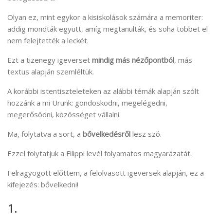
Olyan ez, mint egykor a kisiskolások számára a memoriter:
addig mondták együtt, amíg megtanulták, és soha többet el
nem felejtették a leckét.
Ezt a tizenegy igeverset
mindig más nézőpontból
, más
textus alapján szemléltük.
A korábbi istentiszteleteken az alábbi témák alapján szólt
hozzánk a mi Urunk: gondoskodni, megelégedni,
megerősödni, közösséget vállalni.
Ma, folytatva a sort, a
bővelkedésről
lesz szó.
Ezzel folytatjuk a Filippi levél folyamatos magyarázatát.
Felragyogott előttem, a felolvasott igeversek alapján, ez a
kifejezés: bővelkedni!
1.