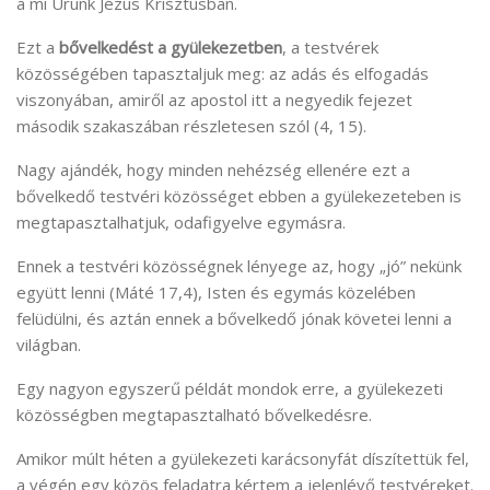
a mi Urunk Jézus Krisztusban.
Ezt a
bővelkedést a gyülekezetben
, a testvérek
közösségében tapasztaljuk meg: az adás és elfogadás
viszonyában, amiről az apostol itt a negyedik fejezet
második szakaszában részletesen szól (4, 15).
Nagy ajándék, hogy minden nehézség ellenére ezt a
bővelkedő testvéri közösséget ebben a gyülekezeteben is
megtapasztalhatjuk, odafigyelve egymásra.
Ennek a testvéri közösségnek lényege az, hogy „jó” nekünk
együtt lenni (Máté 17,4), Isten és egymás közelében
felüdülni, és aztán ennek a bővelkedő jónak követei lenni a
világban.
Egy nagyon egyszerű példát mondok erre, a gyülekezeti
közösségben megtapasztalható bővelkedésre.
Amikor múlt héten a gyülekezeti karácsonyfát díszítettük fel,
a végén egy közös feladatra kértem a jelenlévő testvéreket.