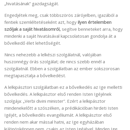
„hivatásának” gazdagságát.
Engedjétek meg, csak többszörös zárójelben, igazából a
fentiek szemléltetéseként azt, hogy
ilyen értelemben
szóljak a saját hivatásomról,
segítve benneteket arra, hogy
mindenki a saját hivatásával kapcsolatosan gondolja át a
bővelkedő élet lehetőségét.
Nincs nehezebb a lelkészi szolgálatnál, valójában
huszonnégy órás szolgálat; de nincs szebb ennél a
szolgálatnál. Ebben a szolgálatban az ember sokszorosan
megtapasztalja a bővelkedést.
A lelkipásztori szolgálatban ez a bővelkedés az Ige melletti
bővelkedés. A lelkipásztor első renden Isten Igéjének
szolgája: „Verbi divini minister”. Ezért a lelkipásztor
mindenekelőtt a szószéken, a prédikációban hirdeti Isten
Igéjét, a bővelkedés evangéliumát. A lelkipásztor első
renden nem akar mással hatni, az Ige egyházában
különösképpen nem, csakis az Isten Igéjével. Minden Ige