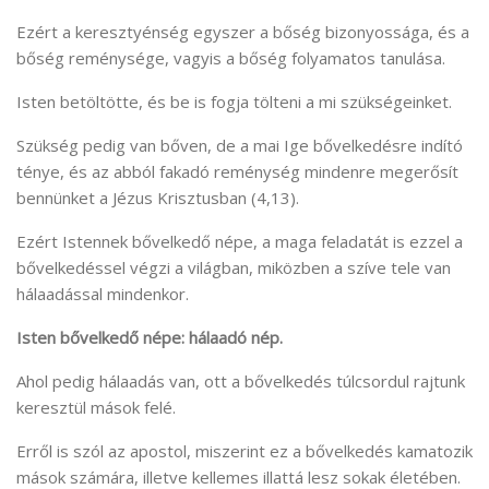
Ezért a keresztyénség egyszer a bőség bizonyossága, és a
bőség reménysége, vagyis a bőség folyamatos tanulása.
Isten betöltötte, és be is fogja tölteni a mi szükségeinket.
Szükség pedig van bőven, de a mai Ige bővelkedésre indító
ténye, és az abból fakadó reménység mindenre megerősít
bennünket a Jézus Krisztusban (4,13).
Ezért Istennek bővelkedő népe, a maga feladatát is ezzel a
bővelkedéssel végzi a világban, miközben a szíve tele van
hálaadással mindenkor.
Isten bővelkedő népe: hálaadó nép.
Ahol pedig hálaadás van, ott a bővelkedés túlcsordul rajtunk
keresztül mások felé.
Erről is szól az apostol, miszerint ez a bővelkedés kamatozik
mások számára, illetve kellemes illattá lesz sokak életében.