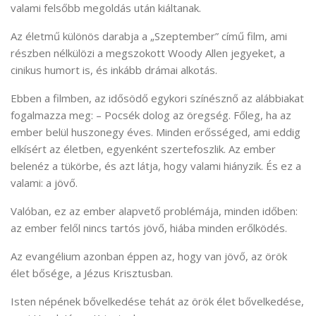
valami felsőbb megoldás után kiáltanak.
Az életmű különös darabja a „Szeptember” című film, ami
részben nélkülözi a megszokott Woody Allen jegyeket, a
cinikus humort is, és inkább drámai alkotás.
Ebben a filmben, az idősödő egykori színésznő az alábbiakat
fogalmazza meg: – Pocsék dolog az öregség. Főleg, ha az
ember belül huszonegy éves. Minden erősséged, ami eddig
elkísért az életben, egyenként szertefoszlik. Az ember
belenéz a tükörbe, és azt látja, hogy valami hiányzik. És ez a
valami: a jövő.
Valóban, ez az ember alapvető problémája, minden időben:
az ember felől nincs tartós jövő, hiába minden erőlködés.
Az evangélium azonban éppen az, hogy van jövő, az örök
élet bősége, a Jézus Krisztusban.
Isten népének bővelkedése tehát az örök élet bővelkedése,