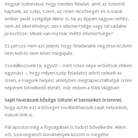
Vegyük tudomásul, hogy minden feladat, amit az Istentől
kaptunk, az szép, szent, az Isten dicsőségét és a másik
ember javát szolgálja! Akkor is, ha az éppen nagyon nehéz,
nem ad sikerélményt, nincs elismertsége vagy társadalmi
presztízse. Minek van ma már méltó elismertsége?
Ez persze nem azt jelenti, hogy feladataink végzése közben
nem kell és nem lehet megújulni.
Csodálkozzunk rá, együtt – mint Isten népe erősítsük ebben
egymást –, hogy milyen szép feladatot adott nekünk az
Isten, a magunk helyén, amelyben megtapasztalhatjuk Isten
népének bővelkedő életét, már ebben a földi világban!
Saját hivatásunk bősége töltsön el bennünket örömmel
,
hogy aztán ezt a bőséget továbbíthassuk saját helyünkön,
mások felé is.
Pál apostol még a fogságában is tudott bővelkedni. Akkor,
ott, szorongatott körülmények között is megélte