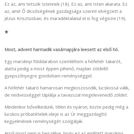
Ez az, ami tetszik Istennek (18). Ez az, ami Isten akarata. Ez
az, amit Ő dicsőségének gazdagsága szerint elvégzett a
Jézus Krisztusban, és maradéktalanul el is fog végezni (19).
*
Most, advent harmadik vasárnapjára leesett az első hó.
Egy maroknyi földdarabon szemléltem a hófehér takarót,
alatta pedig a most éppen pihenő, majdan zöldellő
gyepszőnyegre gondoltam reménységgel.
A hófehér takaró hamarosan megkoszosodik, lucskossá válik,
de nedvességgel táplálja a tavasszal megelevenedő zöldet.
Mindenkor bővelkedünk, télen és nyáron, közte pedig még a
lucskos próbatételek ideje is az Úr meggazdagító
kegyelmének reménységét szolgálják.
Arról most nem is beszélve, hogy ez az említett maroknyi