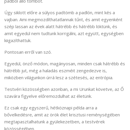
padból álló tömböt.
Úgy siklott előre a súlyos padtömb a padlón, mint kés a
vajban. Ami megmozdíthatatlannak tűnt, és amit egyenként
szép lassan az évek alatt hátrébb és hátrébb löktünk, és
amit egyedül nem tudtunk korrigálni, azt együtt, egységben
kiigazíthattuk.
Pontosan erről van szó.
Egyedül, önző módon, magányosan, minden csak hátrébb és
hátrébb jut, még a haladás eszméit zengedezve is,
miközben világunkon úrrá lesz a szétesés, az entrópia.
Testvéri közösségben azonban, a mi Urunkat követve, az Ő
szavára figyelve előremozdulhat az életünk.
Ez csak egy egyszerű, hétköznapi példa arra a
bővelkedésre, amit az örök élet krisztusi reménységében
megtapasztalhatunk a gyülekezetben, a testvérek
közösségében.