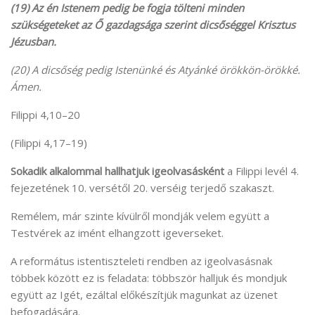
(19) Az én Istenem pedig be fogja tölteni minden
szükségeteket az Ő gazdagsága szerint dicsőséggel Krisztus
Jézusban.
(20) A dicsőség pedig Istenünké és Atyánké örökkön-örökké.
Ámen.
Filippi 4,10–20
(Filippi 4,17–19)
Sokadik alkalommal hallhatjuk igeolvasásként
a Filippi levél 4.
fejezetének 10. versétől 20. verséig terjedő szakaszt.
Remélem, már szinte kívülről mondják velem együtt a
Testvérek az imént elhangzott igeverseket.
A református istentiszteleti rendben az igeolvasásnak
többek között ez is feladata: többször halljuk és mondjuk
együtt az Igét, ezáltal előkészítjük magunkat az üzenet
befogadására.