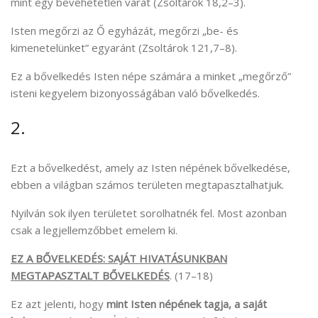
mint egy bevehetetlen várat (Zsoltárok 18,2–3).
Isten megőrzi az Ő egyházát, megőrzi „be- és
kimenetelünket” egyaránt (Zsoltárok 121,7–8).
Ez a bővelkedés Isten népe számára a minket „megőrző”
isteni kegyelem bizonyosságában való bővelkedés.
2.
Ezt a bővelkedést, amely az Isten népének bővelkedése,
ebben a világban számos területen megtapasztalhatjuk.
Nyilván sok ilyen területet sorolhatnék fel. Most azonban
csak a legjellemzőbbet emelem ki.
EZ A BŐVELKEDÉS: SAJÁT HIVATÁSUNKBAN
MEGTAPASZTALT BŐVELKEDÉS
. (17–18)
Ez azt jelenti, hogy
mint Isten népének tagja, a saját