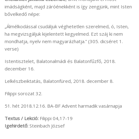
imádságként, majd záróénekként is így zengjünk, mint Isten
bővelkedő népe:
„Álmélkodással csudáljuk véghetetlen szerelmed, ó, Isten,
ha megvizsgáljuk kijelentett kegyelmed. Ezt száj ki nem
mondhatja, nyelv nem magyarázhatja.” (305. dicséret 1.
verse)
Istentisztelet, Balatonalmádi és Balatonfűzfő, 2018.
december 16.
Lelkészbeiktatás, Balatonfüred, 2018. december 8.
Filippi sorozat 32.
51. hét 2018.12.16. BA-BF Advent harmadik vasárnapja
Textus / Lekció:
Filippi 04,17-19
Igehirdető:
Steinbach József