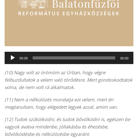
Audió
00:00
00:00
lejátszó
(10) Nagy volt az örömöm az Úrban, hogy végre
felbuzdultatok a velem való törődésre. Mert gondoskodtatok
volna, de nem volt rá alkalmatok.
(11) Nem a nélkülözés mondatja ezt velem, mert én
megtanultam, hogy elégedett legyek azzal, amim van.
(12) Tudok szűkölködni, és tudok bővölködni is, egészen be
vagyok avatva mindenbe, jóllakásba és éhezésbe,
bővölködésbe és nélkülözésbe egyaránt.