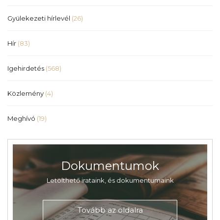
Gyülekezeti hírlevél
(26)
Hír
(83)
Igehirdetés
(568)
Közlemény
(4)
Meghívó
(19)
Dokumentumok
Letölthető irataink, és dokumentumaink
Tovább az oldalra