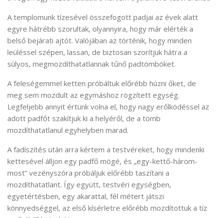
A templomunk tízesével összefogott padjai az évek alatt
egyre hátrébb szorultak, olyannyira, hogy már elérték a
belső bejárati ajtót. Valójában az történik, hogy minden
leüléssel szépen, lassan, de biztosan szorítjuk hátra a
súlyos, megmozdíthatatlannak tűnő padtömböket.
A feleségemmel ketten próbáltuk előrébb húzni őket, de
meg sem mozdult az egymáshoz rögzített egység.
Legfeljebb annyit értünk volna el, hogy nagy erőlködéssel az
adott padfőt szakítjuk ki a helyéről, de a tömb
mozdíthatatlanul egyhelyben marad.
A fadíszítés után arra kértem a testvéreket, hogy mindenki
kettesével álljon egy padfő mögé, és „egy-kettő-három-
most” vezényszóra próbáljuk előrébb taszítani a
mozdíthatatlant. Így együtt, testvéri egységben,
egyetértésben, egy akarattal, fél métert játszi
könnyedséggel, az első kísérletre előrébb mozdítottuk a tíz