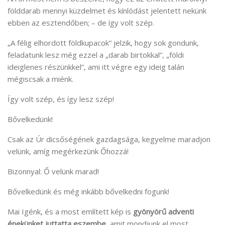
földdarab mennyi küzdelmet és kínlódást jelentett nekünk
ebben az esztendőben; – de így volt szép.
„A félig elhordott földkupacok” jelzik, hogy sok gondunk,
feladatunk lesz még ezzel a „darab birtokkal”, „földi
ideiglenes részünkkel”, ami itt végre egy ideig talán
mégiscsak a miénk.
Így volt szép, és így lesz szép!
Bővelkedünk!
Csak az Úr dicsőségének gazdagsága, kegyelme maradjon
velünk, amíg megérkezünk Őhozzá!
Bizonnyal: Ő velünk marad!
Bővelkedünk és még inkább bővelkedni fogunk!
Mai Igénk, és a most említett kép is
gyönyörű adventi
énekünket juttatta eszembe
, amit mondjunk el most