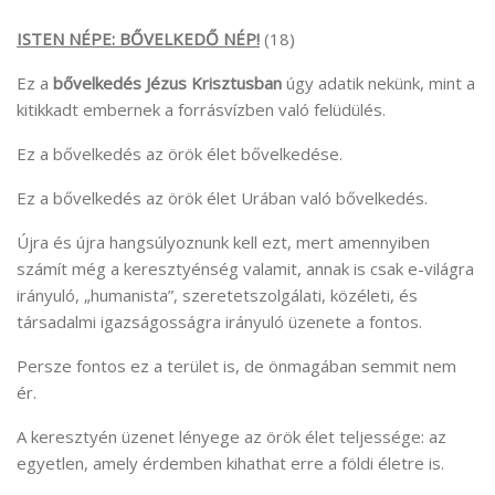
ISTEN NÉPE: BŐVELKEDŐ NÉP!
(18)
Ez a
bővelkedés Jézus Krisztusban
úgy adatik nekünk, mint a
kitikkadt embernek a forrásvízben való felüdülés.
Ez a bővelkedés az örök élet bővelkedése.
Ez a bővelkedés az örök élet Urában való bővelkedés.
Újra és újra hangsúlyoznunk kell ezt, mert amennyiben
számít még a keresztyénség valamit, annak is csak e-világra
irányuló, „humanista”, szeretetszolgálati, közéleti, és
társadalmi igazságosságra irányuló üzenete a fontos.
Persze fontos ez a terület is, de önmagában semmit nem
ér.
A keresztyén üzenet lényege az örök élet teljessége: az
egyetlen, amely érdemben kihathat erre a földi életre is.