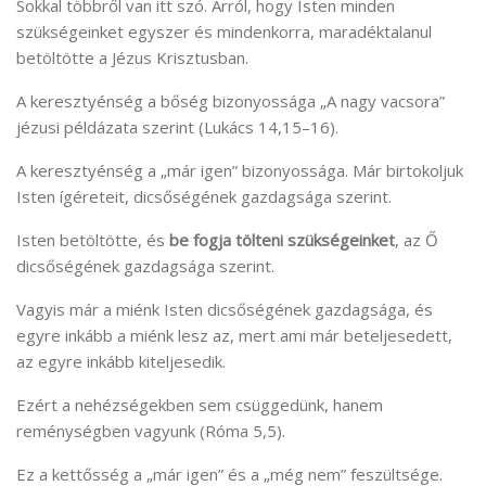
Sokkal többről van itt szó. Arról, hogy Isten minden
szükségeinket egyszer és mindenkorra, maradéktalanul
betöltötte a Jézus Krisztusban.
A keresztyénség a bőség bizonyossága „A nagy vacsora”
jézusi példázata szerint (Lukács 14,15–16).
A keresztyénség a „már igen” bizonyossága. Már birtokoljuk
Isten ígéreteit, dicsőségének gazdagsága szerint.
Isten betöltötte, és
be fogja tölteni szükségeinket
, az Ő
dicsőségének gazdagsága szerint.
Vagyis már a miénk Isten dicsőségének gazdagsága, és
egyre inkább a miénk lesz az, mert ami már beteljesedett,
az egyre inkább kiteljesedik.
Ezért a nehézségekben sem csüggedünk, hanem
reménységben vagyunk (Róma 5,5).
Ez a kettősség a „már igen” és a „még nem” feszültsége.