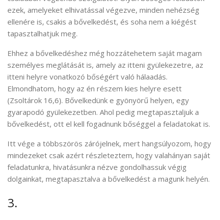
ezek, amelyeket elhivatással végezve, minden nehézség
ellenére is, csakis a bővelkedést, és soha nem a kiégést
tapasztalhatjuk meg.
Ehhez a bővelkedéshez még hozzátehetem saját magam
személyes meglátását is, amely az itteni gyülekezetre, az
itteni helyre vonatkozó bőségért való hálaadás.
Elmondhatom, hogy az én részem kies helyre esett
(Zsoltárok 16,6). Bővelkedünk e gyönyörű helyen, egy
gyarapodó gyülekezetben. Ahol pedig megtapasztaljuk a
bővelkedést, ott el kell fogadnunk bőséggel a feladatokat is.
Itt vége a többszörös zárójelnek, mert hangsúlyozom, hogy
mindezeket csak azért részleteztem, hogy valahányan saját
feladatunkra, hivatásunkra nézve gondolhassuk végig
dolgainkat, megtapasztalva a bővelkedést a magunk helyén.
3.