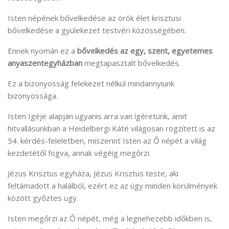
Isten népének bővelkedése az örök élet krisztusi
bővelkedése a gyülekezet testvéri közösségében.
Ennek nyomán ez a
bővelkedés az egy, szent, egyetemes
anyaszentegyházban
megtapasztalt bővelkedés.
Ez a bizonyosság felekezet nélkül mindannyiunk
bizonyossága.
Isten Igéje alapján ugyanis arra van ígéretünk, amit
hitvallásunkban a Heidelbergi Káté világosan rögzített is az
54. kérdés-feleletben, miszerint Isten az Ő népét a világ
kezdetétől fogva, annak végéig megőrzi.
Jézus Krisztus egyháza, Jézus Krisztus teste, aki
feltámadott a halálból, ezért ez az ügy minden körülmények
között győztes ügy.
Isten megőrzi az Ő népét, még a legnehezebb időkben is,