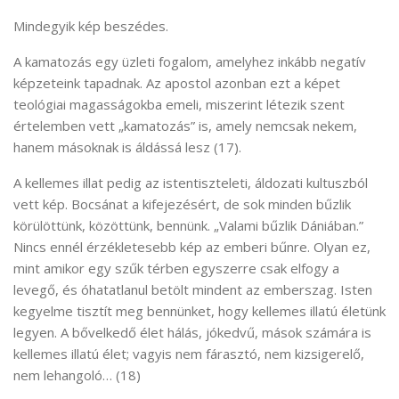
Mindegyik kép beszédes.
A kamatozás egy üzleti fogalom, amelyhez inkább negatív
képzeteink tapadnak. Az apostol azonban ezt a képet
teológiai magasságokba emeli, miszerint létezik szent
értelemben vett „kamatozás” is, amely nemcsak nekem,
hanem másoknak is áldássá lesz (17).
A kellemes illat pedig az istentiszteleti, áldozati kultuszból
vett kép. Bocsánat a kifejezésért, de sok minden bűzlik
körülöttünk, közöttünk, bennünk. „Valami bűzlik Dániában.”
Nincs ennél érzékletesebb kép az emberi bűnre. Olyan ez,
mint amikor egy szűk térben egyszerre csak elfogy a
levegő, és óhatatlanul betölt mindent az emberszag. Isten
kegyelme tisztít meg bennünket, hogy kellemes illatú életünk
legyen. A bővelkedő élet hálás, jókedvű, mások számára is
kellemes illatú élet; vagyis nem fárasztó, nem kizsigerelő,
nem lehangoló… (18)