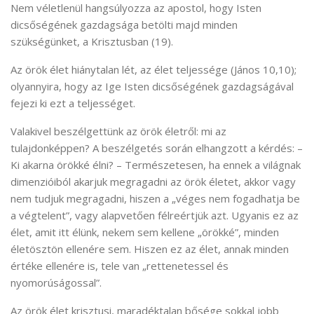
Nem véletlenül hangsúlyozza az apostol, hogy Isten
dicsőségének gazdagsága betölti majd minden
szükségünket, a Krisztusban (19).
Az örök élet hiánytalan lét, az élet teljessége (János 10,10);
olyannyira, hogy az Ige Isten dicsőségének gazdagságával
fejezi ki ezt a teljességet.
Valakivel beszélgettünk az örök életről: mi az
tulajdonképpen? A beszélgetés során elhangzott a kérdés: –
Ki akarna örökké élni? – Természetesen, ha ennek a világnak
dimenzióiból akarjuk megragadni az örök életet, akkor vagy
nem tudjuk megragadni, hiszen a „véges nem fogadhatja be
a végtelent”, vagy alapvetően félreértjük azt. Ugyanis ez az
élet, amit itt élünk, nekem sem kellene „örökké”, minden
életösztön ellenére sem. Hiszen ez az élet, annak minden
értéke ellenére is, tele van „rettenetessel és
nyomorúságossal”.
Az örök élet krisztusi, maradéktalan bősége sokkal jobb