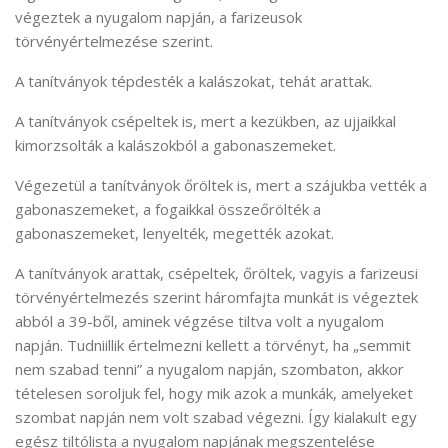
végeztek a nyugalom napján, a farizeusok
törvényértelmezése szerint.
A tanítványok tépdesték a kalászokat, tehát arattak.
A tanítványok csépeltek is, mert a kezükben, az ujjaikkal
kimorzsolták a kalászokból a gabonaszemeket.
Végezetül a tanítványok őröltek is, mert a szájukba vették a
gabonaszemeket, a fogaikkal összeőrölték a
gabonaszemeket, lenyelték, megették azokat.
A tanítványok arattak, csépeltek, őröltek, vagyis a farizeusi
törvényértelmezés szerint háromfajta munkát is végeztek
abból a 39-ből, aminek végzése tiltva volt a nyugalom
napján. Tudniillik értelmezni kellett a törvényt, ha „semmit
nem szabad tenni” a nyugalom napján, szombaton, akkor
tételesen soroljuk fel, hogy mik azok a munkák, amelyeket
szombat napján nem volt szabad végezni. Így kialakult egy
egész tiltólista a nyugalom napjának megszentelése