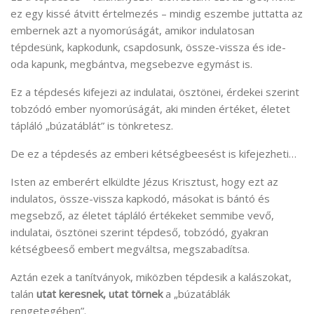
ez egy kissé átvitt értelmezés – mindig eszembe juttatta az
embernek azt a nyomorúságát, amikor indulatosan
tépdesünk, kapkodunk, csapdosunk, össze-vissza és ide-
oda kapunk, megbántva, megsebezve egymást is.
Ez a tépdesés kifejezi az indulatai, ösztönei, érdekei szerint
tobzódó ember nyomorúságát, aki minden értéket, életet
tápláló „búzatáblát” is tönkretesz.
De ez a tépdesés az emberi kétségbeesést is kifejezheti…
Isten az emberért elküldte Jézus Krisztust, hogy ezt az
indulatos, össze-vissza kapkodó, másokat is bántó és
megsebző, az életet tápláló értékeket semmibe vevő,
indulatai, ösztönei szerint tépdeső, tobzódó, gyakran
kétségbeeső embert megváltsa, megszabadítsa.
Aztán ezek a tanítványok, miközben tépdesik a kalászokat,
talán
utat keresnek, utat törnek
a „búzatáblák
rengetegében”.