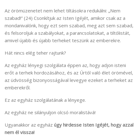
Az örömüzenetet nem lehet tiltásokra redukálni: „Nem
szabad!” (24) Csonkítjuk az Isten Igéjét, amikor csak az a
mondanivalónk, hogy ezt sem szabad, meg azt sem szabad,
és felsoroljuk a szabályokat, a parancsolatokat, a tiltólistát,
amivel újabb és újabb terheket teszünk az emberekre.
Hát nincs elég teher rajtunk?
Az egyház lényegi szolgálata éppen az, hogy adjon isteni
erőt a terhek hordozásához, és az Úrtól való élet örömével,
az üdvösség bizonyosságával levegye ezeket a terheket az
emberekről.
Ez az egyház szolgálatának a lényege.
Az egyház ne silányuljon olcsó moralistává!
Ugyanakkor az egyház
úgy hirdesse Isten Igéjét, hogy azzal
nem él vissza!