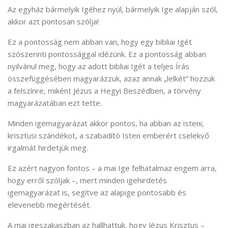
Az egyház bármelyik Igéhez nyúl, bármelyik Ige alapján szól,
akkor azt pontosan szólja!
Ez a pontosság nem abban van, hogy egy bibliai Igét
szószerinti pontossággal idézünk. Ez a pontosság abban
nyilvánul meg, hogy az adott bibliai Igét a teljes Írás
összefüggésében magyarázzuk, azaz annak „lelkét” hozzuk
a felszínre, miként Jézus a Hegyi Beszédben, a törvény
magyarázatában ezt tette.
Minden igemagyarázat akkor pontos, ha abban az isteni,
krisztusi szándékot, a szabadító Isten emberért cselekvő
irgalmát hirdetjük meg.
Ez azért nagyon fontos – a mai Ige felhatalmaz engem arra,
hogy erről szóljak –, mert minden igehirdetés
igemagyarázat is, segítve az alapige pontosabb és
elevenebb megértését.
A mai igeszakaszban az hallhattuk, hogy Jézus Krisztus –