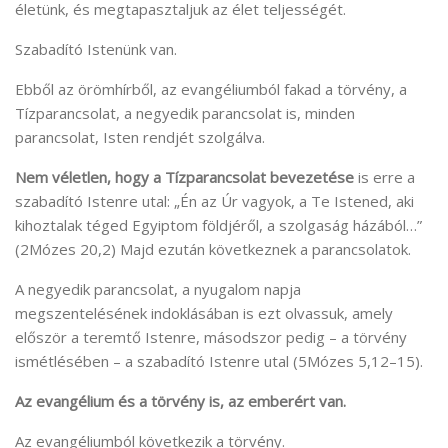
életünk, és megtapasztaljuk az élet teljességét.
Szabadító Istenünk van.
Ebből az örömhírből, az evangéliumból fakad a törvény, a
Tízparancsolat, a negyedik parancsolat is, minden
parancsolat, Isten rendjét szolgálva.
Nem véletlen, hogy a Tízparancsolat bevezetése
is erre a
szabadító Istenre utal: „Én az Úr vagyok, a Te Istened, aki
kihoztalak téged Egyiptom földjéről, a szolgaság házából…”
(2Mózes 20,2) Majd ezután következnek a parancsolatok.
A negyedik parancsolat, a nyugalom napja
megszentelésének indoklásában is ezt olvassuk, amely
először a teremtő Istenre, másodszor pedig – a törvény
ismétlésében – a szabadító Istenre utal (5Mózes 5,12–15).
Az evangélium és a törvény is, az emberért van.
Az evangéliumból következik a törvény.