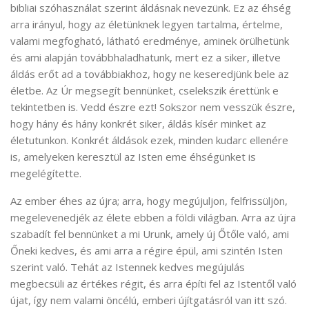
bibliai szóhasználat szerint áldásnak nevezünk. Ez az éhség
arra irányul, hogy az életünknek legyen tartalma, értelme,
valami megfogható, látható eredménye, aminek örülhetünk
és ami alapján továbbhaladhatunk, mert ez a siker, illetve
áldás erőt ad a továbbiakhoz, hogy ne keseredjünk bele az
életbe. Az Úr megsegít bennünket, cselekszik érettünk e
tekintetben is. Vedd észre ezt! Sokszor nem vesszük észre,
hogy hány és hány konkrét siker, áldás kísér minket az
életutunkon. Konkrét áldások ezek, minden kudarc ellenére
is, amelyeken keresztül az Isten eme éhségünket is
megelégítette.
Az ember éhes az újra; arra, hogy megújuljon, felfrissüljön,
megelevenedjék az élete ebben a földi világban. Arra az újra
szabadít fel bennünket a mi Urunk, amely új Őtőle való, ami
Őneki kedves, és ami arra a régire épül, ami szintén Isten
szerint való. Tehát az Istennek kedves megújulás
megbecsüli az értékes régit, és arra építi fel az Istentől való
újat, így nem valami öncélú, emberi újítgatásról van itt szó.