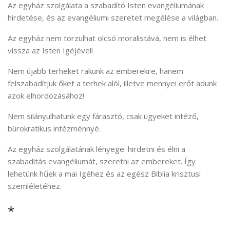
Az egyház szolgálata a szabadító Isten evangéliumának
hirdetése, és az evangéliumi szeretet megélése a világban.
Az egyház nem torzulhat olcsó moralistává, nem is élhet
vissza az Isten Igéjével!
Nem újabb terheket rakunk az emberekre, hanem
felszabadítjuk őket a terhek alól, illetve mennyei erőt adunk
azok elhordozásához!
Nem silányulhatunk egy fárasztó, csak ügyeket intéző,
bürokratikus intézménnyé.
Az egyház szolgálatának lényege: hirdetni és élni a
szabadítás evangéliumát, szeretni az embereket. Így
lehetünk hűek a mai Igéhez és az egész Biblia krisztusi
szemléletéhez.
*