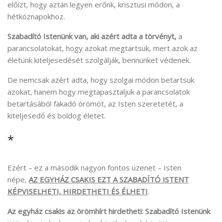
előízt, hogy aztán legyen erőnk, krisztusi módon, a
hétköznapokhoz.
Szabadító Istenünk van, aki azért adta a törvényt,
a
parancsolatokat, hogy azokat megtartsuk, mert azok az
életünk kiteljesedését szolgálják, bennünket védenek.
De nemcsak azért adta, hogy szolgai módon betartsuk
azokat, hanem hogy megtapasztaljuk a parancsolatok
betartásából fakadó örömöt, az Isten szeretetét, a
kiteljesedő és boldog életet.
*
Ezért – ez a második nagyon fontos üzenet – Isten
népe,
AZ
EGYHÁZ CSAKIS EZT A SZABADÍTÓ ISTENT
KÉPVISELHETI, HIRDETHETI ÉS ÉLHETI
.
Az egyház csakis az örömhírt hirdetheti: Szabadító Istenünk