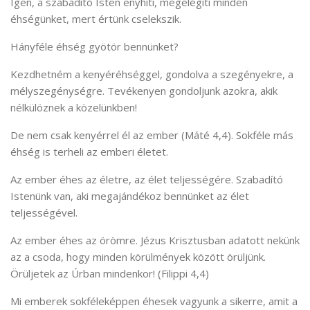
Igen, a szabadító Isten enyhíti, megelégíti minden
éhségünket, mert értünk cselekszik.
Hányféle éhség gyötör bennünket?
Kezdhetném a kenyéréhséggel, gondolva a szegényekre, a
mélyszegénységre. Tevékenyen gondoljunk azokra, akik
nélkülöznek a közelünkben!
De nem csak kenyérrel él az ember (Máté 4,4). Sokféle más
éhség is terheli az emberi életet.
Az ember éhes az életre, az élet teljességére. Szabadító
Istenünk van, aki megajándékoz bennünket az élet
teljességével.
Az ember éhes az örömre. Jézus Krisztusban adatott nekünk
az a csoda, hogy minden körülmények között örüljünk.
Örüljetek az Úrban mindenkor! (Filippi 4,4)
Mi emberek sokféleképpen éhesek vagyunk a sikerre, amit a