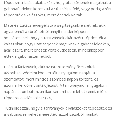
tépdesni a kalászokat: azért, hogy utat törjenek maguknak a
gabonaföldeken keresztül az úti céljuk felé, vagy pedig azért
tépdesték a kalászokat, mert éhesek voltak.
Máté és Lukács evangélista a segítségünkre sietnek, akik
ugyanennél a történetnél annyit mindenképpen
hozzátesznek, hogy a tanítványok akár azért tépdesték a
kalászokat, hogy utat törjenek maguknak a gabonaföldeken,
akár azért, mert éhesek voltak útközben, mindenképpen
ettek a gabonaszemekből.
Ezért
a farizeusok
, akik az isteni törvény őrei voltak
akkoriban, védelmükbe vették a nyugalom napját, a
szombatot, mert mindez szombati napon történt, és
azonnal kérdőre vonták Jézust: A tanítványaid, a nyugalom
napján, szombaton, amikor semmit sem lehet tenni, miért
tépdesik a kalászokat? (24)
Tudniillik azzal, hogy a tanítványok a kalászokat tépdesték és
a gabonaszemeket megették, azzal igazából munkát