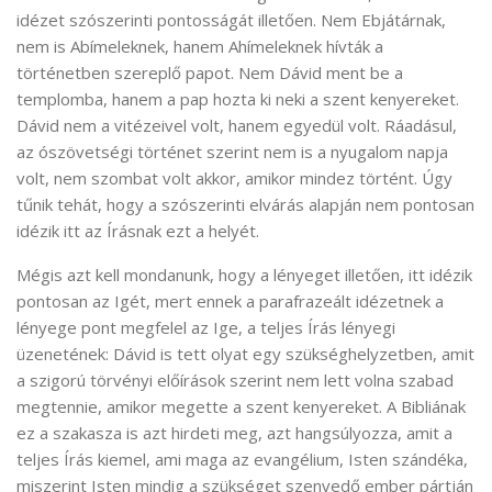
idézet szószerinti pontosságát illetően. Nem Ebjátárnak,
nem is Abímeleknek, hanem Ahímeleknek hívták a
történetben szereplő papot. Nem Dávid ment be a
templomba, hanem a pap hozta ki neki a szent kenyereket.
Dávid nem a vitézeivel volt, hanem egyedül volt. Ráadásul,
az ószövetségi történet szerint nem is a nyugalom napja
volt, nem szombat volt akkor, amikor mindez történt. Úgy
tűnik tehát, hogy a szószerinti elvárás alapján nem pontosan
idézik itt az Írásnak ezt a helyét.
Mégis azt kell mondanunk, hogy a lényeget illetően, itt idézik
pontosan az Igét, mert ennek a parafrazeált idézetnek a
lényege pont megfelel az Ige, a teljes Írás lényegi
üzenetének: Dávid is tett olyat egy szükséghelyzetben, amit
a szigorú törvényi előírások szerint nem lett volna szabad
megtennie, amikor megette a szent kenyereket. A Bibliának
ez a szakasza is azt hirdeti meg, azt hangsúlyozza, amit a
teljes Írás kiemel, ami maga az evangélium, Isten szándéka,
miszerint Isten mindig a szükséget szenvedő ember pártján