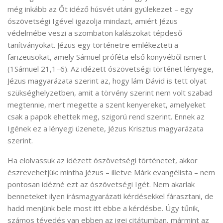
még inkább az Őt idéző húsvét utáni gyülekezet – egy
ószövetségi Igével igazolja mindazt, amiért Jézus
védelmébe veszi a szombaton kalászokat tépdeső
tanítványokat. Jézus egy történetre emlékezteti a
farizeusokat, amely Sámuel próféta első könyvéből ismert
(1Sámuel 21,1–6). Az idézett ószövetségi történet lényege,
Jézus magyarázata szerint az, hogy lám Dávid is tett olyat
szükséghelyzetben, amit a törvény szerint nem volt szabad
megtennie, mert megette a szent kenyereket, amelyeket
csak a papok ehettek meg, szigorú rend szerint. Ennek az
Igének ez a lényegi üzenete, Jézus Krisztus magyarázata
szerint.
Ha elolvassuk az idézett ószövetségi történetet, akkor
észrevehetjük: mintha Jézus – illetve Márk evangélista – nem
pontosan idézné ezt az ószövetségi Igét. Nem akarlak
benneteket ilyen írásmagyarázati kérdésekkel fárasztani, de
hadd menjünk bele most itt ebbe a kérdésbe. Úgy tűnik,
számos tévedés van ebben az igei citátumban, mármint az