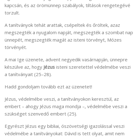
kapcsán, és az örömünnep szabályok, tiltások rengetegévé
torzult.
A tanítványok tehát arattak, csépeltek és őröltek, azaz
megszegték a nyugalom napját, megszegték a szombat nap
ünnepét, megszegték magát az isteni törvényt, Mózes
törvényét.
A mai Ige üzenete, advent negyedik vasárnapján, ünnepre
készülve az, hogy
Jézus
isteni szeretettel védelmébe veszi
a tanítványait (25–28).
Hadd gondoljam tovább ezt az üzenetet!
Jézus, védelmébe veszi, a tanítványokon keresztül, az
embert – ahogy Jézus maga mondja –, védelmébe veszi a
szükséget szenvedő embert (25).
Egyrészt Jézus egy bibliai, ószövetségi igazolással veszi
védelmébe a tanítványokat: Dávid is tett olyat, amit nem