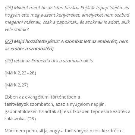
(
26
) Miként ment be az Isten házába Ebjátár főpap idején, és
hogyan ette meg a szent kenyereket, amelyeket nem szabad
megenni másnak, csak a papoknak, és azoknak is adott, akik
vele voltak?
(
27
) Majd hozzátette Jézus: A szombat lett az emberért, nem
az ember a szombatért;
(
28
) tehát az Emberfia ura a szombatnak is.
(Márk 2,23–28)
(Márk 2,27)
Ebben az evangéliumi történetben
a
tanítványok
szombaton, azaz a nyugalom napján,
gabonaföldeken haladtak át, és útközben tépdesni kezdték a
kalászokat (23).
Márk nem pontosítja, hogy a tanítványok miért kezdték el