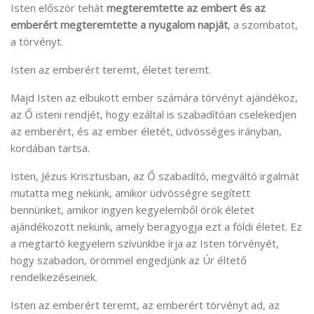
Isten először tehát
megteremtette az embert és az
emberért megteremtette a nyugalom napját
, a szombatot,
a törvényt.
Isten az emberért teremt, életet teremt.
Majd Isten az elbukott ember számára törvényt ajándékoz,
az Ő isteni rendjét, hogy ezáltal is szabadítóan cselekedjen
az emberért, és az ember életét, üdvösséges irányban,
kordában tartsa.
Isten, Jézus Krisztusban, az Ő szabadító, megváltó irgalmát
mutatta meg nekünk, amikor üdvösségre segített
bennünket, amikor ingyen kegyelemből örök életet
ajándékozott nekünk, amely beragyogja ezt a földi életet. Ez
a megtartó kegyelem szívünkbe írja az Isten törvényét,
hogy szabadon, örömmel engedjünk az Úr éltető
rendelkezéseinek.
Isten az emberért teremt, az emberért törvényt ad, az