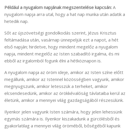
Például a nyugalom napjának megszentelése kapcsán:
A
nyugalom napja arra utal, hogy a hat nap munka után adatik a
hetedik nap.
Sőt az újszövetségi gondolkodás szerint, Jézus Krisztus
feltámadása után, vasárnap ünnepeljük ezt a napot, a hét
első napján; hirdetve, hogy mindent megelőz a nyugalom
napja, mindent megelőz az Isten szabadító irgalma, és mi
ebből az irgalomból fogunk élni a hétköznapon is.
A nyugalom napja az öröm ideje, amikor az Isten színe előtt
megállunk, amikor az Istennel közösségben vagyunk, amikor
megnyugszunk, amikor letesszük a terheket, amikor
elcsendesedünk, amikor az örökkévalóság távlataiba kerül az
életünk, amikor a mennyei világ gazdagságából részesülünk.
Ilyenkor jelen vagyunk Isten számára, hogy jelen lehessünk
egymás számára is. Ilyenkor kiszakadunk a gürcölésből és
gyakorlatilag a mennyei világ öröméből, bőségéből kapunk