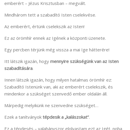
emberért – Jézus Krisztusban – megvált.
Mindhárom tett a szabadító Isten cselekvése.
Az emberért, értünk cselekszik az Isten!
Ez az örömhír ennek az Igének a központi üzenete.
Egy percben térjünk még vissza a mai Ige hátterére!
Itt látszik igazán, hogy
mennyire
szükségünk van az Isten
szabadítására
.
Innen látszik igazán, hogy milyen hatalmas örömhír ez:
Szabadító Istenünk van, aki az emberért cselekszik, és
mindenkor a szükséget szenvedő ember oldalán áll.
Márpedig melyikünk ne szenvedne szükséget…
Ezek a tanítványok
tépdesik a „kalászokat”
.
Ez a tépdesés – valahányszor elolvastam ezt az Igét, noha