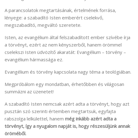
A parancsolatok megtartásának, értelmének forrása,
lényege: a szabadító Isten emberért cselekvő,
megszabadító, megváltó szeretete.
Isten, az evangélium által felszabadított ember szívébe írja
a törvényt, ezért az nem kényszerből, hanem örömmel
cselekszi Isten üdvözítő akaratát: Evangélium – törvény –
evangélium hármassága ez.
Evangélium és törvény kapcsolata nagy téma a teológiában.
Megpróbálom egy mondatban, érhetőbben és világosan
summázni az üzenetet!
A szabadító Isten nemcsak azért adta a törvényt, hogy azt
pusztán szó szerinti értemben megtartsuk, egyfajta
rabszolga lelkülettel, hanem
még inkább azért adta a
törvényt, így a nyugalom napját is, hogy részesüljünk annak
öröméből.