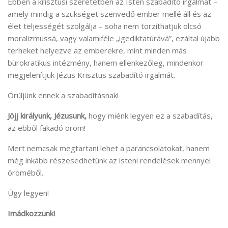
Ebben a krisztusi szeretetben az Isten szabadító irgalmát –
amely mindig a szükséget szenvedő ember mellé áll és az
élet teljességét szolgálja – soha nem torzíthatjuk olcsó
moralizmussá, vagy valamiféle „igediktatúrává”, ezáltal újabb
terheket helyezve az emberekre, mint minden más
bürokratikus intézmény, hanem ellenkezőleg, mindenkor
megjelenítjük Jézus Krisztus szabadító irgalmát.
Örüljünk ennek a szabadításnak!
Jöjj királyunk, Jézusunk,
hogy miénk legyen ez a szabadítás,
az ebből fakadó öröm!
Mert nemcsak megtartani lehet a parancsolatokat, hanem
még inkább részesedhetünk az isteni rendelések mennyei
öröméből.
Úgy legyen!
Imádkozzunk!