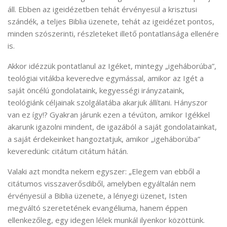
áll. Ebben az igeidézetben tehát érvényesül a krisztusi
szándék, a teljes Biblia üzenete, tehát az igeidézet pontos,
minden szószerinti, részleteket illető pontatlansága ellenére
is.
Akkor idézzük pontatlanul az Igéket, mintegy „igeháborúba”,
teológiai vitákba keveredve egymással, amikor az Igét a
saját öncélú gondolataink, kegyességi irányzataink,
teológiánk céljainak szolgálatába akarjuk állítani. Hányszor
van ez így!? Gyakran járunk ezen a tévúton, amikor Igékkel
akarunk igazolni mindent, de igazából a saját gondolatainkat,
a saját érdekeinket hangoztatjuk, amikor „igeháborúba”
keveredünk: citátum citátum hátán.
Valaki azt mondta nekem egyszer: „Elegem van ebből a
citátumos visszaverősdiből, amelyben egyáltalán nem
érvényesül a Biblia üzenete, a lényegi üzenet, Isten
megváltó szeretetének evangéliuma, hanem éppen
ellenkezőleg, egy idegen lélek munkál ilyenkor közöttünk.