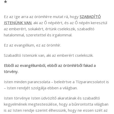
*
Ez az Ige arra az örömhírre mutat rá, hogy
SZABADÍTÓ
ISTENÜNK VAN
, aki az Ő népéért, és az Ő népén keresztül
az emberért, sokakért, értünk cselekszik, szabadító
hatalommal, szeretettel és irgalommal.
Ez az evangélium, ez az örömhír.
Szabadító Istenünk van, aki az emberért cselekszik.
Ebből az evangéliumból, ebből az örömhírből fakad a
törvény.
Isten minden parancsolata – beleértve a Tízparancsolatot is
– Isten rendjét szolgálja ebben a világban.
Isten törvénye Isten üdvözítő akaratának és szabadító
kegyelmének megtestesülése, hogy a bűnrontotta világban
is az Isten rendje szerint élhessünk, hogy ne essen szét az