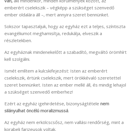
van,
aki mindenkor, minden körülmények között, az
emberért cselekszik – végképp a szükséget szenvedő
ember oldalára áll –, mert annyira szeret bennünket.
Sokszor tapasztaljuk, hogy az egyház ezt a teljes, színtiszta
evangéliumot meghamisítja, redukálja, elveszik a
részletekben.
Az egyháznak mindenekelőtt a szabadító, megváltó örömhírt
kell szolgálni.
Ismét említem a kulcskifejezést: Isten az emberért
cselekszik, értünk cselekszik, mert örökkévaló szeretettel
szeret bennünket. Isten az ember mellé áll, és mindig lehajol
a szükséget szenvedő emberhez!
Ezért az egyház igehirdetése, bizonyságtétele
nem
silányulhat öncélú moralizmussá
.
Az egyház nem erkölcscsősz, nem vallási rendőrség, mint a
korabeli farizeusok voltak.