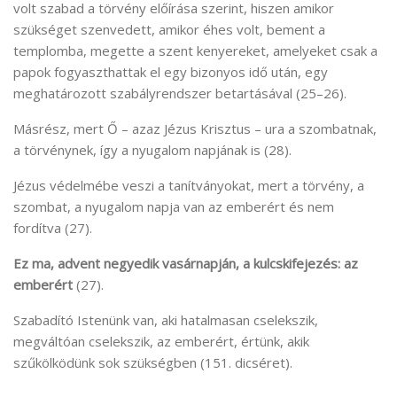
volt szabad a törvény előírása szerint, hiszen amikor
szükséget szenvedett, amikor éhes volt, bement a
templomba, megette a szent kenyereket, amelyeket csak a
papok fogyaszthattak el egy bizonyos idő után, egy
meghatározott szabályrendszer betartásával (25–26).
Másrész, mert Ő – azaz Jézus Krisztus – ura a szombatnak,
a törvénynek, így a nyugalom napjának is (28).
Jézus védelmébe veszi a tanítványokat, mert a törvény, a
szombat, a nyugalom napja van az emberért és nem
fordítva (27).
Ez ma, advent negyedik vasárnapján, a kulcskifejezés: az
emberért
(27).
Szabadító Istenünk van, aki hatalmasan cselekszik,
megváltóan cselekszik, az emberért, értünk, akik
szűkölködünk sok szükségben (151. dicséret).