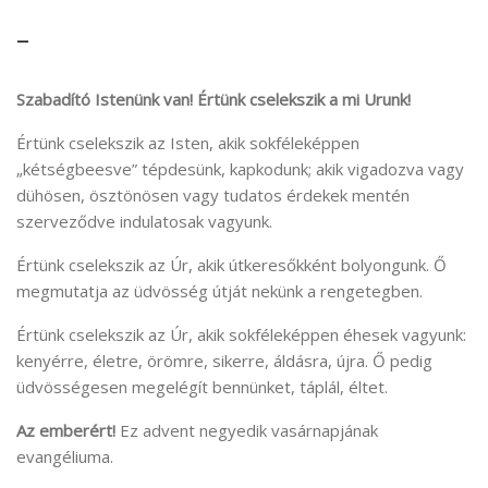
–
Szabadító Istenünk van! Értünk cselekszik a mi Urunk!
Értünk cselekszik az Isten, akik sokféleképpen
„kétségbeesve” tépdesünk, kapkodunk; akik vigadozva vagy
dühösen, ösztönösen vagy tudatos érdekek mentén
szerveződve indulatosak vagyunk.
Értünk cselekszik az Úr, akik útkeresőkként bolyongunk. Ő
megmutatja az üdvösség útját nekünk a rengetegben.
Értünk cselekszik az Úr, akik sokféleképpen éhesek vagyunk:
kenyérre, életre, örömre, sikerre, áldásra, újra. Ő pedig
üdvösségesen megelégít bennünket, táplál, éltet.
Az emberért!
Ez advent negyedik vasárnapjának
evangéliuma.