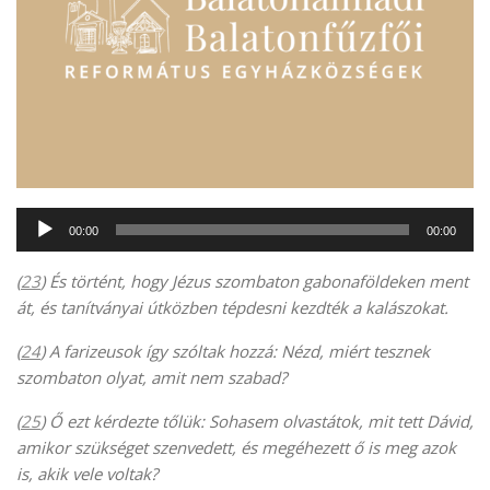
Audió
00:00
00:00
lejátszó
(
23
) És történt, hogy Jézus szombaton gabonaföldeken ment
át, és tanítványai útközben tépdesni kezdték a kalászokat.
(
24
) A farizeusok így szóltak hozzá: Nézd, miért tesznek
szombaton olyat, amit nem szabad?
(
25
) Ő ezt kérdezte tőlük: Sohasem olvastátok, mit tett Dávid,
amikor szükséget szenvedett, és megéhezett ő is meg azok
is, akik vele voltak?