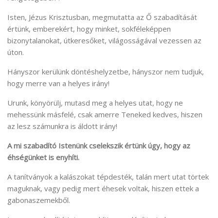
Isten, Jézus Krisztusban, megmutatta az Ő szabadítását
értünk, emberekért, hogy minket, sokféleképpen
bizonytalanokat, útkeresőket, világosságával vezessen az
úton.
Hányszor kerülünk döntéshelyzetbe, hányszor nem tudjuk,
hogy merre van a helyes irány!
Urunk, könyörülj, mutasd meg a helyes utat, hogy ne
mehessünk másfelé, csak amerre Teneked kedves, hiszen
az lesz számunkra is áldott irány!
A mi szabadító Istenünk cselekszik értünk úgy, hogy az
éhségünket is enyhíti.
A tanítványok a kalászokat tépdesték, talán mert utat törtek
maguknak, vagy pedig mert éhesek voltak, hiszen ettek a
gabonaszemekből.