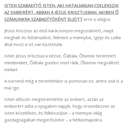
ISTEN SZABADÍTÓ ISTEN, AKI HATALMASAN CSELEKSZIK
AZ EMBERÉRT, ABBAN A JÉZUS KRISZTUSBAN, AKIBEN Ő
SZÁMUNKRA SZABADÍTÓKÉNT ELJÖTT
erre a világra.
Jézus Krisztus az első karácsonyon megszületett, majd
meghalt és feltámadott, felment a mennybe, Igéje és Lelke
által most is itt van közöttünk.
Isten Jézus Krisztusra nézve, Őáltala, Őbenne teremtett
mindeneket, Őáltala gondot visel ránk, Őbenne megváltott
minket.
A sorrend még a teremtéskor is pontosan ez, amire utal is a
mai Ige.
Isten először megteremtette az embert, aztán az
emberért adta a nyugalom napját, hogy örvendezzen az
Isten közelében, és felkészüljön – a mennyei világ
gazdagságában megerősödve – a hétköznapokra.