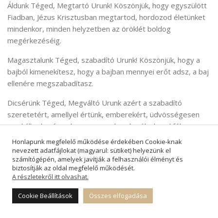
Áldunk Téged, Megtartó Urunk! Köszönjük, hogy egyszülött
Fiadban, Jézus Krisztusban megtartod, hordozod életünket
mindenkor, minden helyzetben az öröklét boldog
megérkezéséig.
Magasztalunk Téged, szabadító Urunk! Köszönjük, hogy a
bajból kimenekítesz, hogy a bajban mennyei erőt adsz, a baj
ellenére megszabadítasz.
Dicsérünk Téged, Megváltó Urunk azért a szabadító
szeretetért, amellyel értünk, emberekért, üdvösségesen
munkálkodsz és soha nem mondasz le rólunk, sokféle
szükségünk közepette sem.
Honlapunk megfelelő működése érdekében Cookie-knak
nevezett adatfájlokat (magyarul: sütiket) helyezünk el
Könyörgünk egymásért, szeretteinkért, hívő népedért, a
számítógépén, amelyek javítják a felhasználói élményt és
biztosítják az oldal megfelelő működését.
világért, mindenkiért!
A részletekről itt olvashat.
Kérünk Téged, hogy megváltó szereteted öröme járja át,
Cookie Beállítások
Összes elfogadása
elégítse és békítse meg sokféleképpen éhes, útkereső,
kétségbeesett életünket, ünnepeinket és hétköznapjainkat