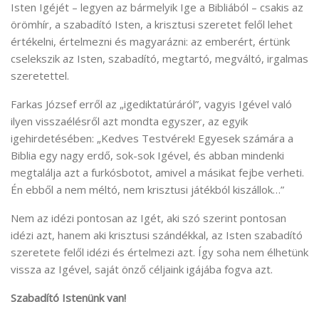
Isten Igéjét – legyen az bármelyik Ige a Bibliából – csakis az
örömhír, a szabadító Isten, a krisztusi szeretet felől lehet
értékelni, értelmezni és magyarázni: az emberért, értünk
cselekszik az Isten, szabadító, megtartó, megváltó, irgalmas
szeretettel.
Farkas József erről az „igediktatúráról”, vagyis Igével való
ilyen visszaélésről azt mondta egyszer, az egyik
igehirdetésében: „Kedves Testvérek! Egyesek számára a
Biblia egy nagy erdő, sok-sok Igével, és abban mindenki
megtalálja azt a furkósbotot, amivel a másikat fejbe verheti.
Én ebből a nem méltó, nem krisztusi játékból kiszállok…”
Nem az idézi pontosan az Igét, aki szó szerint pontosan
idézi azt, hanem aki krisztusi szándékkal, az Isten szabadító
szeretete felől idézi és értelmezi azt. Így soha nem élhetünk
vissza az Igével, saját önző céljaink igájába fogva azt.
Szabadító Istenünk van!