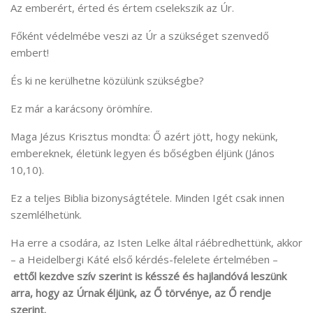
Az emberért, érted és értem cselekszik az Úr.
Főként védelmébe veszi az Úr a szükséget szenvedő
embert!
És ki ne kerülhetne közülünk szükségbe?
Ez már a karácsony örömhíre.
Maga Jézus Krisztus mondta: Ő azért jött, hogy nekünk,
embereknek, életünk legyen és bőségben éljünk (János
10,10).
Ez a teljes Biblia bizonyságtétele. Minden Igét csak innen
szemlélhetünk.
Ha erre a csodára, az Isten Lelke által ráébredhettünk, akkor
– a Heidelbergi Káté első kérdés-felelete értelmében –
ettől kezdve szív szerint is késszé és hajlandóvá leszünk
arra, hogy az Úrnak éljünk, az Ő törvénye, az Ő rendje
szerint.