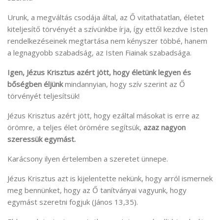
Urunk, a megváltás csodája által, az Ő vitathatatlan, életet
kiteljesítő törvényét a szívünkbe írja, így ettől kezdve Isten
rendelkezéseinek megtartása nem kényszer többé, hanem
a legnagyobb szabadság, az Isten Fiainak szabadsága.
Igen, Jézus Krisztus azért jött, hogy életünk legyen és
bőségben éljünk
mindannyian, hogy szív szerint az Ő
törvényét teljesítsük!
Jézus Krisztus azért jött, hogy ezáltal másokat is erre az
örömre, a teljes élet örömére segítsük,
azaz nagyon
szeressük egymást.
Karácsony ilyen értelemben a szeretet ünnepe.
Jézus Krisztus azt is kijelentette nekünk, hogy arról ismernek
meg bennünket, hogy az Ő tanítványai vagyunk, hogy
egymást szeretni fogjuk (János 13,35).