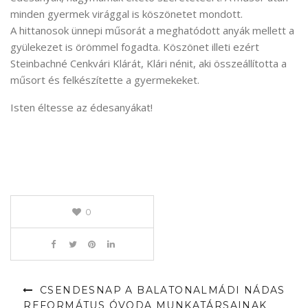
minden gyermek virággal is köszönetet mondott.
A hittanosok ünnepi műsorát a meghatódott anyák mellett a
gyülekezet is örömmel fogadta. Köszönet illeti ezért
Steinbachné Cenkvári Klárát, Klári nénit, aki összeállította a
műsort és felkészítette a gyermekeket.
Isten éltesse az édesanyákat!
0
CSENDESNAP A BALATONALMÁDI NÁDAS
REFORMÁTUS ÓVODA MUNKATÁRSAINAK