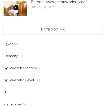
Bemutatkozó istentisztelet (videó)
HÍR
/
19, JÚLIUS
KATEGÓRIÁK
Egyéb
(2)
Esemény
(12)
Gyülekezeti hirdetés
(27)
Gyülekezeti hírlevél
(26)
Hír
(83)
Igehirdetés
(568)