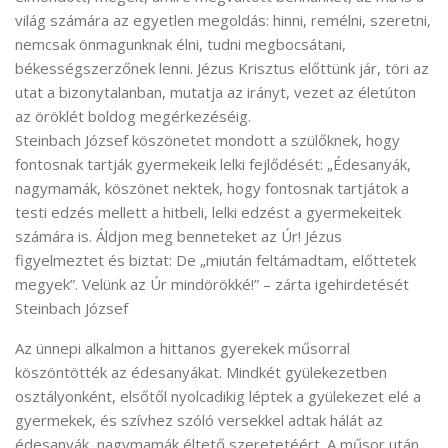
világ számára az egyetlen megoldás: hinni, remélni, szeretni,
nemcsak önmagunknak élni, tudni megbocsátani,
békességszerzőnek lenni. Jézus Krisztus előttünk jár, töri az
utat a bizonytalanban, mutatja az irányt, vezet az életúton
az öröklét boldog megérkezéséig.
Steinbach József köszönetet mondott a szülőknek, hogy
fontosnak tartják gyermekeik lelki fejlődését: „Édesanyák,
nagymamák, köszönet nektek, hogy fontosnak tartjátok a
testi edzés mellett a hitbeli, lelki edzést a gyermekeitek
számára is. Áldjon meg benneteket az Úr! Jézus
figyelmeztet és biztat: De „miután feltámadtam, előttetek
megyek”. Velünk az Úr mindörökké!” – zárta igehirdetését
Steinbach József
Az ünnepi alkalmon a hittanos gyerekek műsorral
köszöntötték az édesanyákat. Mindkét gyülekezetben
osztályonként, elsőtől nyolcadikig léptek a gyülekezet elé a
gyermekek, és szívhez szóló versekkel adtak hálát az
édesanyák, nagymamák éltető szeretetéért. A műsor után