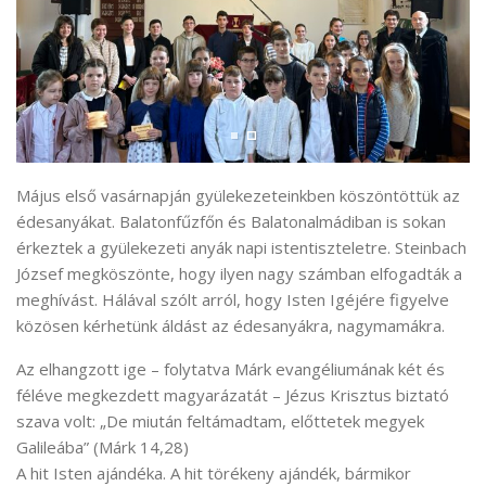
Május első vasárnapján gyülekezeteinkben köszöntöttük az
édesanyákat. Balatonfűzfőn és Balatonalmádiban is sokan
érkeztek a gyülekezeti anyák napi istentiszteletre. Steinbach
József megköszönte, hogy ilyen nagy számban elfogadták a
meghívást. Hálával szólt arról, hogy Isten Igéjére figyelve
közösen kérhetünk áldást az édesanyákra, nagymamákra.
Az elhangzott ige – folytatva Márk evangéliumának két és
féléve megkezdett magyarázatát – Jézus Krisztus biztató
szava volt: „De miután feltámadtam, előttetek megyek
Galileába” (Márk 14,28)
A hit Isten ajándéka. A hit törékeny ajándék, bármikor