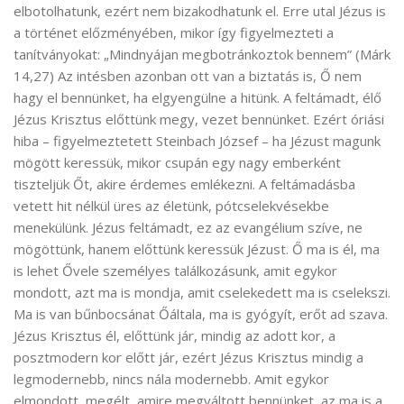
elbotolhatunk, ezért nem bizakodhatunk el. Erre utal Jézus is
a történet előzményében, mikor így figyelmezteti a
tanítványokat: „Mindnyájan megbotránkoztok bennem” (Márk
14,27) Az intésben azonban ott van a biztatás is, Ő nem
hagy el bennünket, ha elgyengülne a hitünk. A feltámadt, élő
Jézus Krisztus előttünk megy, vezet bennünket. Ezért óriási
hiba – figyelmeztetett Steinbach József – ha Jézust magunk
mögött keressük, mikor csupán egy nagy emberként
tiszteljük Őt, akire érdemes emlékezni. A feltámadásba
vetett hit nélkül üres az életünk, pótcselekvésekbe
menekülünk. Jézus feltámadt, ez az evangélium szíve, ne
mögöttünk, hanem előttünk keressük Jézust. Ő ma is él, ma
is lehet Ővele személyes találkozásunk, amit egykor
mondott, azt ma is mondja, amit cselekedett ma is cselekszi.
Ma is van bűnbocsánat Őáltala, ma is gyógyít, erőt ad szava.
Jézus Krisztus él, előttünk jár, mindig az adott kor, a
posztmodern kor előtt jár, ezért Jézus Krisztus mindig a
legmodernebb, nincs nála modernebb. Amit egykor
elmondott, megélt, amire megváltott bennünket, az ma is a