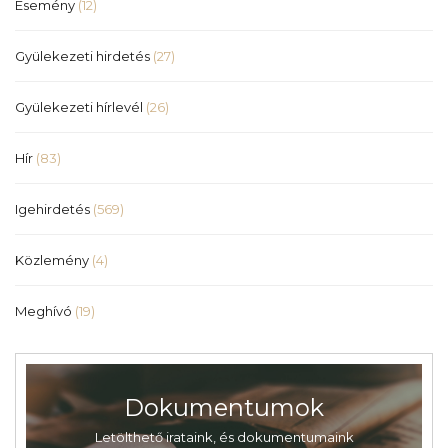
Esemény
(12)
Gyülekezeti hirdetés
(27)
Gyülekezeti hírlevél
(26)
Hír
(83)
Igehirdetés
(569)
Közlemény
(4)
Meghívó
(19)
Dokumentumok
Letölthető irataink, és dokumentumaink