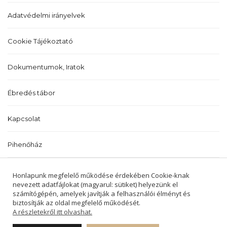
Adatvédelmi irányelvek
Cookie Tájékoztató
Dokumentumok, Iratok
Ébredés tábor
Kapcsolat
Pihenőház
Történetünk
Honlapunk megfelelő működése érdekében Cookie-knak
nevezett adatfájlokat (magyarul: sütiket) helyezünk el
számítógépén, amelyek javítják a felhasználói élményt és
biztosítják az oldal megfelelő működését.
A részletekről itt olvashat.
2022 © BALATONALMÁDI ÉS BALATONFŰZFŐI
REFORMÁTUS EGYHÁZKÖZSÉGEK -