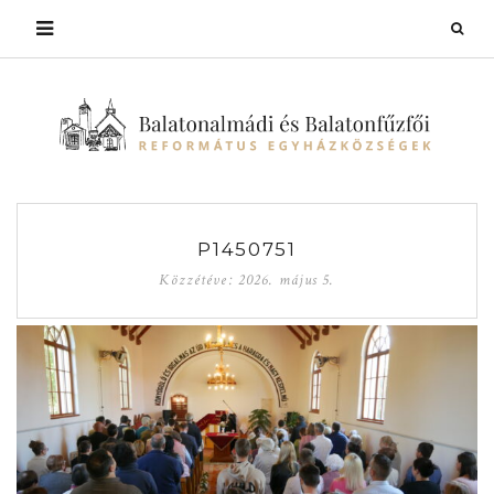
P1450751
Közzétéve:
2026. május 5.