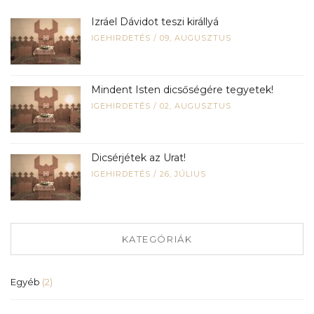
Izráel Dávidot teszi királlyá
IGEHIRDETÉS
/
09, AUGUSZTUS
Mindent Isten dicsőségére tegyetek!
IGEHIRDETÉS
/
02, AUGUSZTUS
Dicsérjétek az Urat!
IGEHIRDETÉS
/
26, JÚLIUS
KATEGÓRIÁK
Egyéb
(2)