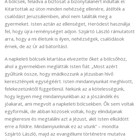
A bölcsek, feladva a biztosat a bizonytalanért indultak el.
Kitartottak az úton minden nehézség ellenére, átélték a
csalódást Jeruzsálemben, ahol nem találták meg a
gyermeket. Isten aztán az ellenséget, Heródest használja
fel, hogy újra reménységet adjon. Szijártó László rámutatott
arra, hogy a mi életünk is ilyen, nehézségek, csalódások
érnek, de az Úr ad bátorítást.
A napkeleti bölcsek kitartása elvezette őket a bölcsőhöz,
ahol a gyermekben meglátták Isten fiát: „Most azért
gyűltünk össze, hogy imádkozzunk a Jézusban hívő
keresztények egységéért. Isten mindannyiunkat meghívott,
felekezetünktől függetlenül. Nekünk az a kötelességünk,
hogy legyen meg mindannyiunkban az a jószándék és
jóakarat, ami megvolt a napkeleti bölcsekben. Ők sem voltak
egyformák, de abban közösek voltak, hogy elinduljanak
megkeresni és megtalálni azt a Jézust, akit Isten elküldött
erre a földre. Mindannyiunknak ez az utunk” – mondta
Szijártó László, majd az evangéliumi történetre mutatva