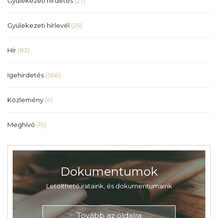
Gyülekezeti hirdetés
(27)
Gyülekezeti hírlevél
(26)
Hír
(83)
Igehirdetés
(568)
Közlemény
(4)
Meghívó
(19)
Dokumentumok
Letölthető irataink, és dokumentumaink
Tovább az oldalra