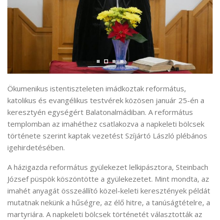
Ökumenikus istentiszteleten imádkoztak református,
katolikus és evangélikus testvérek közösen január 25-én a
keresztyén egységért Balatonalmádiban. A református
templomban az imahéthez csatlakozva a napkeleti bölcsek
története szerint kaptak vezetést Szíjártó László plébános
igehirdetésében.
A házigazda református gyülekezet lelkipásztora, Steinbach
József püspök köszöntötte a gyülekezetet. Mint mondta, az
imahét anyagát összeállító közel-keleti keresztények példát
mutatnak nekünk a hűségre, az élő hitre, a tanúságtételre, a
martyriára. A napkeleti bölcsek történetét választották az