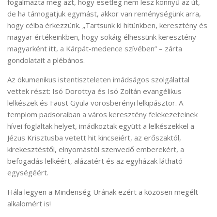
fogalmazta meg azt, hogy esetleg nem lesz könnyű az út,
de ha támogatjuk egymást, akkor van reménységünk arra,
hogy célba érkezzünk. „Tartsunk ki hitünkben, keresztény és
magyar értékeinkben, hogy sokáig élhessünk keresztény
magyarként itt, a Kárpát-medence szívében” – zárta
gondolatait a plébános.
Az ökumenikus istentiszteleten imádságos szolgálattal
vettek részt: Isó Dorottya és Isó Zoltán evangélikus
lelkészek és Faust Gyula vörösberényi lelkipásztor. A
templom padsoraiban a város keresztény felekezeteinek
hívei foglaltak helyet, imádkoztak együtt a lelkészekkel a
Jézus Krisztusba vetett hit kincseiért, az erőszaktól,
kirekesztéstől, elnyomástól szenvedő emberekért, a
befogadás lelkéért, alázatért és az egyházak látható
egységéért.
Hála legyen a Mindenség Urának ezért a közösen megélt
alkalomért is!