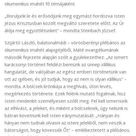
ökumenikus imahét fő témájaként.
„Boruljunk le és erősödjünk meg egymást hordozva Isten
Jézus Krisztusban közölt megváltó szeretete előtt. Az Úr
áldja meg együttlétünket” – mondta Steinbach József.
Szijártó László, balatonalmádi – vörösberényi plébános az
ökumenikus imahét alapigéjéből, Máté evangéliumának
második fejezete alapján szólt a gyülekezethez: „Az ismert
karácsonyi történet felidézi bennünk az ünnep idillikus
hangulatát, de valójában az egész emberi történetünk van
ott az igében, és jól tudjuk, hogy az nem is olyan idillikus” –
mondta. A bölcsek krónikája a meghívás, úton levés,
megérkezés története. Ezek felénk mutató fogalmak, hisz
Isten mindenkit személyesen szólít meg. Fel kell ismernünk
az elhívást, a jeleket, és miként a bölcseknek, úgy nekünk is
bátran követnünk kell Isten iránymutatását: „Hányan és
hányan nem tudnak olvasni az isteni jelekből, nem veszik a
bátorságot, hogy kövessék Őt” – emlékeztetett a plébános.