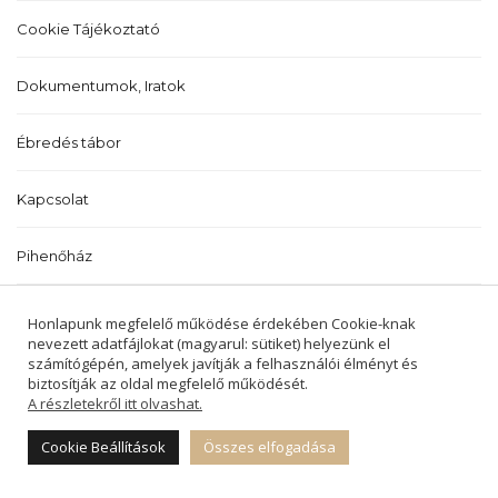
Cookie Tájékoztató
Dokumentumok, Iratok
Ébredés tábor
Kapcsolat
Pihenőház
Történetünk
Honlapunk megfelelő működése érdekében Cookie-knak
nevezett adatfájlokat (magyarul: sütiket) helyezünk el
számítógépén, amelyek javítják a felhasználói élményt és
biztosítják az oldal megfelelő működését.
A részletekről itt olvashat.
2022 © BALATONALMÁDI ÉS BALATONFŰZFŐI
REFORMÁTUS EGYHÁZKÖZSÉGEK -
Cookie Beállítások
Összes elfogadása
MINDEN JOG FENNTARTVA.