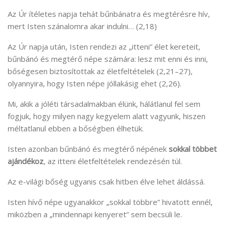
Az Úr ítéletes napja tehát bűnbánatra és megtérésre hív,
mert Isten szánalomra akar indulni… (2,18)
Az Úr napja után, Isten rendezi az „itteni” élet kereteit,
bűnbánó és megtérő népe számára: lesz mit enni és inni,
bőségesen biztosítottak az életfeltételek (2,21–27),
olyannyira, hogy Isten népe jóllakásig ehet (2,26).
Mi, akik a jóléti társadalmakban élünk, hálátlanul fel sem
fogjuk, hogy milyen nagy kegyelem alatt vagyunk, hiszen
méltatlanul ebben a bőségben élhetük.
Isten azonban bűnbánó és megtérő népének
sokkal többet
ajándékoz
, az itteni életfeltételek rendezésén túl.
Az e-világi bőség ugyanis csak hitben élve lehet áldássá.
Isten hívő népe ugyanakkor „sokkal többre” hivatott ennél,
miközben a „mindennapi kenyeret” sem becsüli le.