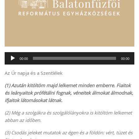
Audió
00:00
00:00
lejátszó
Az Úr napja és a Szentlélek
(1) Azután kitöltöm majd lelkemet minden emberre. Fiaitok
és leányaitok prófétálni fognak, véneitek álmokat álmodnak,
ifjaitok látomásokat látnak.
(2) Még a szolgákra és szolgálólányokra is kitöltöm lelkemet
abban az időben.
(3) Csodás jeleket mutatok az égen és a földön: vért, tüzet és