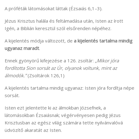
A próféták látomásokat láttak (Ézsaiás 6,1–3).
Jézus Krisztus halála és feltámadása után, Isten az írott
Igén, a Biblián keresztül szól elsőrenden népéhez.
A kijelentés módja változott, de
a kijelentés tartalma mindig
ugyanaz maradt
.
Ennek gyönyörű kifejezése a 126. zsoltár:
„Mikor jóra
fordította Sion sorsát az Úr, olyanok voltunk, mint az
álmodók.”
(Zsoltárok 126,1)
A kijelentés tartalma mindig ugyanaz: Isten jóra fordítja népe
sorsát.
Isten ezt jelentette ki az álmokban Józsefnek, a
látomásokban Ézsaiásnak; végérvényesen pedig Jézus
Krisztusban az egész világ számára tette nyilvánvalóvá
üdvözítő akaratát az Isten.