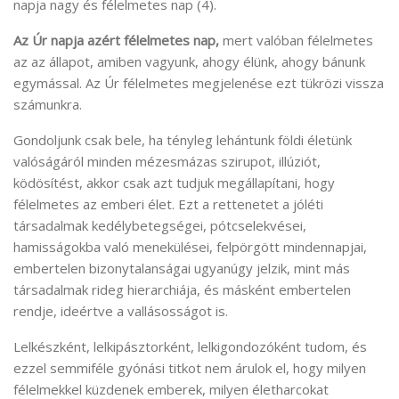
napja nagy és félelmetes nap (4).
Az Úr napja azért félelmetes nap,
mert valóban félelmetes
az az állapot, amiben vagyunk, ahogy élünk, ahogy bánunk
egymással. Az Úr félelmetes megjelenése ezt tükrözi vissza
számunkra.
Gondoljunk csak bele, ha tényleg lehántunk földi életünk
valóságáról minden mézesmázas szirupot, illúziót,
ködösítést, akkor csak azt tudjuk megállapítani, hogy
félelmetes az emberi élet. Ezt a rettenetet a jóléti
társadalmak kedélybetegségei, pótcselekvései,
hamisságokba való menekülései, felpörgött mindennapjai,
embertelen bizonytalanságai ugyanúgy jelzik, mint más
társadalmak rideg hierarchiája, és másként embertelen
rendje, ideértve a vallásosságot is.
Lelkészként, lelkipásztorként, lelkigondozóként tudom, és
ezzel semmiféle gyónási titkot nem árulok el, hogy milyen
félelmekkel küzdenek emberek, milyen életharcokat