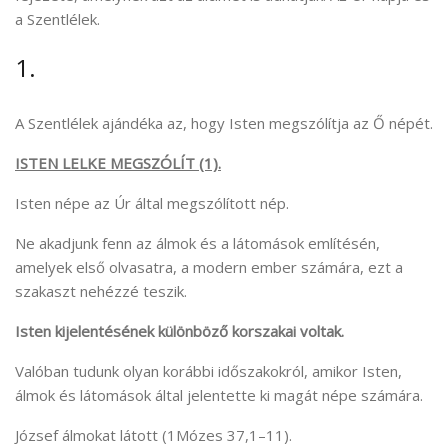
a Szentlélek.
1.
A Szentlélek ajándéka az, hogy Isten megszólítja az Ő népét.
ISTEN LELKE MEGSZÓLÍT (1).
Isten népe az Úr által megszólított nép.
Ne akadjunk fenn az álmok és a látomások említésén,
amelyek első olvasatra, a modern ember számára, ezt a
szakaszt nehézzé teszik.
Isten kijelentésének különböző korszakai voltak.
Valóban tudunk olyan korábbi időszakokról, amikor Isten,
álmok és látomások által jelentette ki magát népe számára.
József álmokat látott (1Mózes 37,1–11).