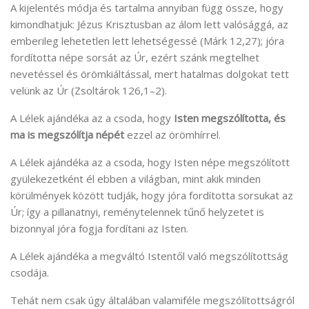
A kijelentés módja és tartalma annyiban függ össze, hogy
kimondhatjuk: Jézus Krisztusban az álom lett valósággá, az
emberileg lehetetlen lett lehetségessé (Márk 12,27); jóra
fordította népe sorsát az Úr, ezért szánk megtelhet
nevetéssel és örömkiáltással, mert hatalmas dolgokat tett
velünk az Úr (Zsoltárok 126,1–2).
A Lélek ajándéka az a csoda, hogy
Isten megszólította, és
ma is megszólítja népét
ezzel az örömhírrel.
A Lélek ajándéka az a csoda, hogy Isten népe megszólított
gyülekezetként él ebben a világban, mint akik minden
körülmények között tudják, hogy jóra fordította sorsukat az
Úr; így a pillanatnyi, reménytelennek tűnő helyzetet is
bizonnyal jóra fogja fordítani az Isten.
A Lélek ajándéka a megváltó Istentől való megszólítottság
csodája.
Tehát nem csak úgy általában valamiféle megszólítottságról