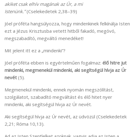
akiket csak elhív magának az Úr, a mi
Istenünk.”
(Cselekedetek 2,38–39)
Jóel próféta hangsúlyozza, hogy mindenkinek felkínálja Isten
ezt a Jézus Krisztusba vetett hitből fakadó, megóvó,
megszabadító, megváltó menedéket!
Mit jelent itt ez a „mindenki”?
Jóel próféta ebben is egyértelműen fogalmaz:
élő hitre jut
mindenki, megmenekül mindenki, aki segítségül hívja az Úr
nevét
(5).
Megmenekül mindenki, ennek nyomán megszólítást,
szolgálatot, szabadító megváltást és élő hitet nyer
mindenki, aki segítségül hívja az Úr nevét.
Aki segítségül hívja az Úr nevét, az üdvözül (Cselekedetek
2,21; Róma 10,13).
Ad az Isten Szentlelket azoknak, vagyis adja az Isten a