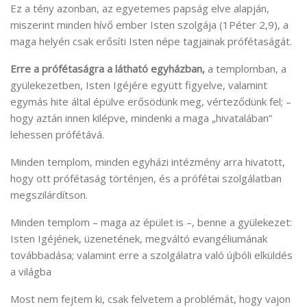
Ez a tény azonban, az egyetemes papság elve alapján,
miszerint minden hívő ember Isten szolgája (1Péter 2,9), a
maga helyén csak erősíti Isten népe tagjainak prófétaságát.
Erre a prófétaságra a látható egyházban,
a templomban, a
gyülekezetben, Isten Igéjére együtt figyelve, valamint
egymás hite által épülve erősödünk meg, vérteződünk fel; –
hogy aztán innen kilépve, mindenki a maga „hivatalában”
lehessen prófétává.
Minden templom, minden egyházi intézmény arra hivatott,
hogy ott prófétaság történjen, és a prófétai szolgálatban
megszilárdítson.
Minden templom – maga az épület is –, benne a gyülekezet:
Isten Igéjének, üzenetének, megváltó evangéliumának
továbbadása; valamint erre a szolgálatra való újbóli elküldés
a világba
Most nem fejtem ki, csak felvetem a problémát, hogy vajon