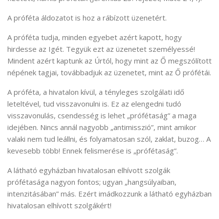
A próféta áldozatot is hoz a rábízott üzenetért.
A próféta tudja, minden egyebet azért kapott, hogy
hirdesse az Igét. Tegyük ezt az üzenetet személyessé!
Mindent azért kaptunk az Úrtól, hogy mint az Ő megszólított
népének tagjai, továbbadjuk az üzenetet, mint az Ő prófétái.
A próféta, a hivatalon kívül, a tényleges szolgálati idő
leteltével, tud visszavonulni is. Ez az elengedni tudó
visszavonulás, csendesség is lehet „prófétaság” a maga
idejében. Nincs annál nagyobb „antimisszió”, mint amikor
valaki nem tud leállni, és folyamatosan szól, zaklat, buzog… A
kevesebb több! Ennek felismerése is „prófétaság”.
A látható egyházban hivatalosan elhívott szolgák
prófétasága nagyon fontos; ugyan „hangsúlyaiban,
intenzitásában” más. Ezért imádkozzunk a látható egyházban
hivatalosan elhívott szolgákért!