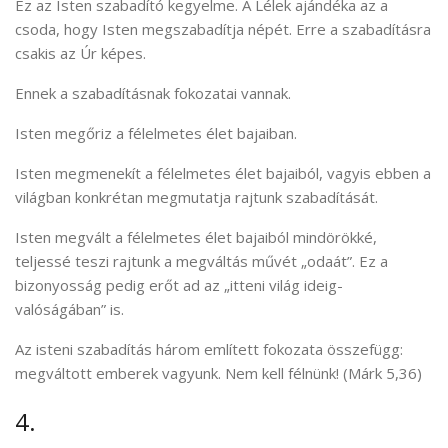
Ez az Isten szabadító kegyelme. A Lélek ajándéka az a
csoda, hogy Isten megszabadítja népét. Erre a szabadításra
csakis az Úr képes.
Ennek a szabadításnak fokozatai vannak.
Isten megőriz a félelmetes élet bajaiban.
Isten megmenekít a félelmetes élet bajaiból, vagyis ebben a
világban konkrétan megmutatja rajtunk szabadítását.
Isten megvált a félelmetes élet bajaiból mindörökké,
teljessé teszi rajtunk a megváltás művét „odaát”. Ez a
bizonyosság pedig erőt ad az „itteni világ ideig-
valóságában” is.
Az isteni szabadítás három említett fokozata összefügg:
megváltott emberek vagyunk. Nem kell félnünk! (Márk 5,36)
4.