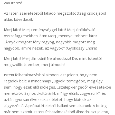
van itt szó.
Az Isten szeretetéből fakadó megszólítottság csodájából
áldás következik!
Merj látni!
Merj reménységgel látni! Merj örökkévaló
összefüggésekben látni! Merj „mennyei többet” látni!
„Árnyék mögött fény ragyog, nagyobb mögött még
nagyobb, amire nézek, az vagyok.” (Gyökössy Endre)
Merj látni! Merj álmodni! Ne álmodozz! De, mint Istentől
megszólított ember, merj álmodni!
Isteni felhatalmazásból álmodni azt jelenti, hogy nem
ragadok bele a mindennapi „ügyek” tömegébe, még úgy
sem, hogy ezek elől időleges, „szelepkiengedő” élvezetekbe
menekülök. Sajnos „kultúránkban” így élünk, „ügyezünk”, és
aztán gyorsan élvezzük az életet, hogy kibírjuk az
„ügyezést”. A próbatételekről hallani sem akarunk. A beteg
már nem számít. Isteni felhatalmazásból álmodni azt jelenti,