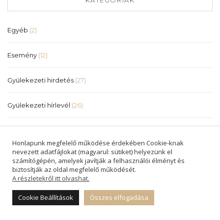
Egyéb
(2)
Esemény
(12)
Gyülekezeti hirdetés
(27)
Gyülekezeti hírlevél
(26)
Hír
(83)
Honlapunk megfelelő működése érdekében Cookie-knak
nevezett adatfájlokat (magyarul: sütiket) helyezünk el
Igehirdetés
(568)
számítógépén, amelyek javítják a felhasználói élményt és
biztosítják az oldal megfelelő működését.
A részletekről itt olvashat.
Közlemény
(4)
Cookie Beállítások
Összes elfogadása
Meghívó
(19)