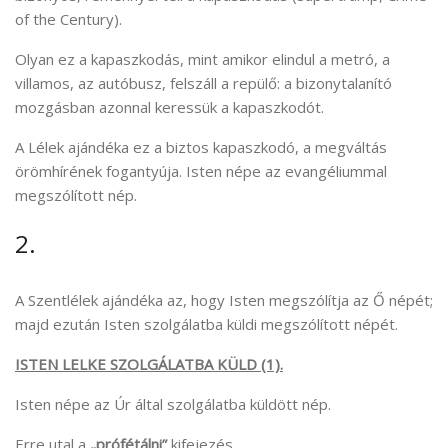
of the Century).
Olyan ez a kapaszkodás, mint amikor elindul a metró, a
villamos, az autóbusz, felszáll a repülő: a bizonytalanító
mozgásban azonnal keressük a kapaszkodót.
A Lélek ajándéka ez a biztos kapaszkodó, a megváltás
örömhírének fogantyúja. Isten népe az evangéliummal
megszólított nép.
2.
A Szentlélek ajándéka az, hogy Isten megszólítja az Ő népét;
majd ezután Isten szolgálatba küldi megszólított népét.
ISTEN LELKE SZOLGÁLATBA KÜLD (1).
Isten népe az Úr által szolgálatba küldött nép.
Erre utal a
„prófétálni”
kifejezés.