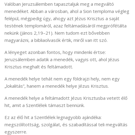
Valóban Jeruzsálemben tapasztaljuk meg a megváltó
menedéket. Abban a városban, ahol a Sion temploma végleg
felépül, mégpedig úgy, ahogy azt Jézus Krisztus a saját
testének templomáról, azaz feltámadásáról megprófétálta
nekünk (János 2,19–21). Nem tudom ezt bővebben
magyarázni, a bibliaolvasók értik, miről van itt szó.
A lényeget azonban fontos, hogy mindenki értse:
Jeruzsálemben adatik a menedék, vagyis ott, ahol Jézus
Krisztus meghalt és feltámadott.
A menedék helye tehát nem egy földrajzi hely, nem egy
„lokalitás”, hanem a menedék helye Jézus Krisztus.
A menedék helye a feltámadott Jézus Krisztusba vetett élő
hit, amit a Szentlélek támaszt bennünk.
Ez az élő hit a Szentlélek legnagyobb ajándéka:
megszólítottság, szolgálat, és szabadítással teli megváltás
egyszerre.