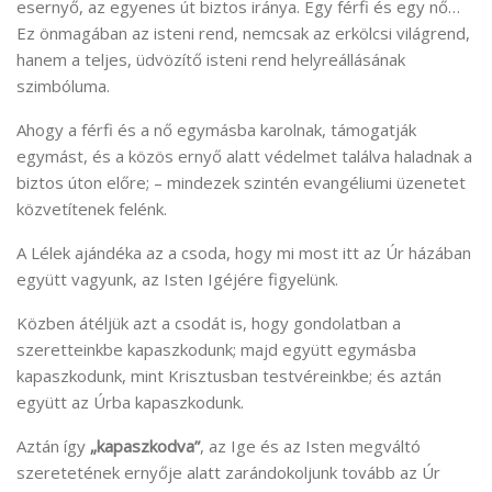
esernyő, az egyenes út biztos iránya. Egy férfi és egy nő…
Ez önmagában az isteni rend, nemcsak az erkölcsi világrend,
hanem a teljes, üdvözítő isteni rend helyreállásának
szimbóluma.
Ahogy a férfi és a nő egymásba karolnak, támogatják
egymást, és a közös ernyő alatt védelmet találva haladnak a
biztos úton előre; – mindezek szintén evangéliumi üzenetet
közvetítenek felénk.
A Lélek ajándéka az a csoda, hogy mi most itt az Úr házában
együtt vagyunk, az Isten Igéjére figyelünk.
Közben átéljük azt a csodát is, hogy gondolatban a
szeretteinkbe kapaszkodunk; majd együtt egymásba
kapaszkodunk, mint Krisztusban testvéreinkbe; és aztán
együtt az Úrba kapaszkodunk.
Aztán így
„kapaszkodva”
, az Ige és az Isten megváltó
szeretetének ernyője alatt zarándokoljunk tovább az Úr