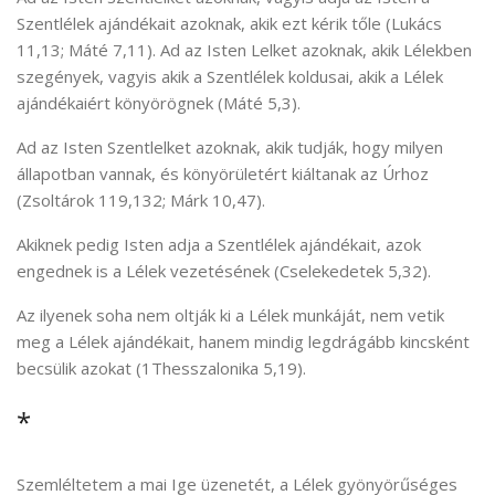
Szentlélek ajándékait azoknak, akik ezt kérik tőle (Lukács
11,13; Máté 7,11). Ad az Isten Lelket azoknak, akik Lélekben
szegények, vagyis akik a Szentlélek koldusai, akik a Lélek
ajándékaiért könyörögnek (Máté 5,3).
Ad az Isten Szentlelket azoknak, akik tudják, hogy milyen
állapotban vannak, és könyörületért kiáltanak az Úrhoz
(Zsoltárok 119,132; Márk 10,47).
Akiknek pedig Isten adja a Szentlélek ajándékait, azok
engednek is a Lélek vezetésének (Cselekedetek 5,32).
Az ilyenek soha nem oltják ki a Lélek munkáját, nem vetik
meg a Lélek ajándékait, hanem mindig legdrágább kincsként
becsülik azokat (1Thesszalonika 5,19).
*
Szemléltetem a mai Ige üzenetét, a Lélek gyönyörűséges