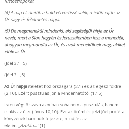
füstoszlopokat.
(4) A nap elsötétül, a hold vérvörössé válik, mielőtt eljön az
Úr nagy és félelmetes napja.
(5) De megmenekül mindenki, aki segítségül hívja az Úr
nevét, mert a Sion hegyén és Jeruzsálemben lesz a menedék,
ahogyan megmondta az Úr, és azok menekülnek meg, akiket
elhív az Úr.
(Jóel 3,1–5)
(Jóel 3,1;5)
Az Úr napja
ítéletet hoz országára (2,1) és az egész földre
(2,10). Ezért pusztulás jön a Mindenhatótól (1,15).
Isten végső szava azonban soha nem a pusztulás, hanem
csakis az élet (János 10,10). Ezt az örömhírt jelzi Jóel próféta
könyvének harmadik fejezete, mindjárt az
elején:
„Azután…”
(1)