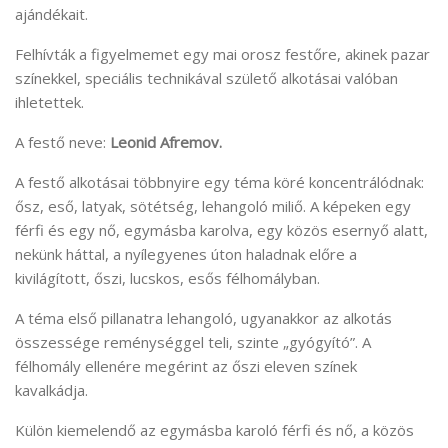
ajándékait.
Felhívták a figyelmemet egy mai orosz festőre, akinek pazar
színekkel, speciális technikával születő alkotásai valóban
ihletettek.
A festő neve:
Leonid Afremov.
A festő alkotásai többnyire egy téma köré koncentrálódnak:
ősz, eső, latyak, sötétség, lehangoló miliő. A képeken egy
férfi és egy nő, egymásba karolva, egy közös esernyő alatt,
nekünk háttal, a nyílegyenes úton haladnak előre a
kivilágított, őszi, lucskos, esős félhomályban.
A téma első pillanatra lehangoló, ugyanakkor az alkotás
összessége reménységgel teli, szinte „gyógyító”. A
félhomály ellenére megérint az őszi eleven színek
kavalkádja.
Külön kiemelendő az egymásba karoló férfi és nő, a közös