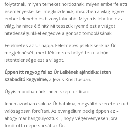
folytatnak, milyen terheket hordoznak, milyen emberfeletti
eseményekkel kell megküzdeniük, miközben a világ egyre
embertelenebb és bizonytalanabb. Milyen is lehetne ez a
világ, ha nincs élő hit? Mi tesszük ilyenné ezt a világot,
hitetlenségünkkel engedve a gonosz tombolásának.
Félelmetes az Úr napja. Félelmetes jelek kísérik az Úr
megjelenését, mert félelmetes hellyé tette a bűn
istentelensége ezt a világot.
Éppen itt ragyog fel az Úr Lelkének ajándéka: Isten
szabadító kegyelme,
a Jézus Krisztusban.
Úgyis mondhatnánk: innen szép fordítani!
Innen azonban csak az Úr hatalma, megváltó szeretete tud
valóságosan fordítani. Az evangélium pedig éppen az –
ahogy már hangsúlyoztuk –, hogy végérvényesen jóra
fordította népe sorsát az Úr.