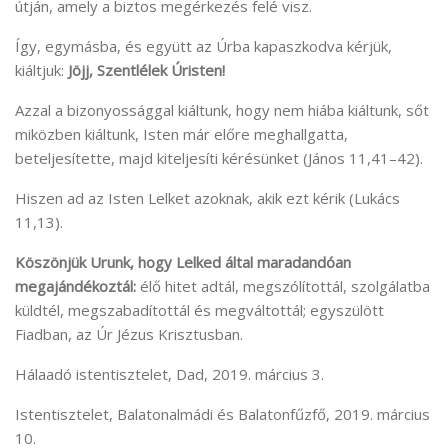
útján, amely a biztos megérkezés felé visz.
Így, egymásba, és együtt az Úrba kapaszkodva kérjük,
kiáltjuk:
Jöjj, Szentlélek Úristen!
Azzal a bizonyossággal kiáltunk, hogy nem hiába kiáltunk, sőt
miközben kiáltunk, Isten már előre meghallgatta,
beteljesítette, majd kiteljesíti kérésünket (János 11,41–42).
Hiszen ad az Isten Lelket azoknak, akik ezt kérik (Lukács
11,13).
Köszönjük Urunk, hogy Lelked által maradandóan
megajándékoztál:
élő hitet adtál, megszólítottál, szolgálatba
küldtél, megszabadítottál és megváltottál; egyszülött
Fiadban, az Úr Jézus Krisztusban.
Hálaadó istentisztelet, Dad, 2019. március 3.
Istentisztelet, Balatonalmádi és Balatonfűzfő, 2019. március
10.