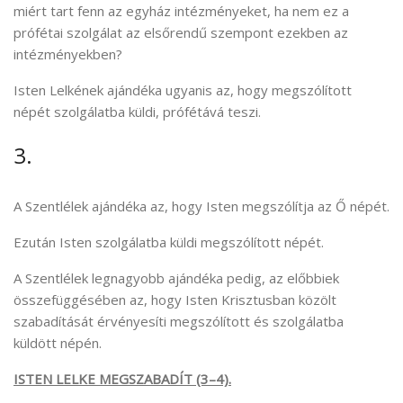
miért tart fenn az egyház intézményeket, ha nem ez a
prófétai szolgálat az elsőrendű szempont ezekben az
intézményekben?
Isten Lelkének ajándéka ugyanis az, hogy megszólított
népét szolgálatba küldi, prófétává teszi.
3.
A Szentlélek ajándéka az, hogy Isten megszólítja az Ő népét.
Ezután Isten szolgálatba küldi megszólított népét.
A Szentlélek legnagyobb ajándéka pedig, az előbbiek
összefüggésében az, hogy Isten Krisztusban közölt
szabadítását érvényesíti megszólított és szolgálatba
küldött népén.
ISTEN LELKE MEGSZABADÍT (3–4).