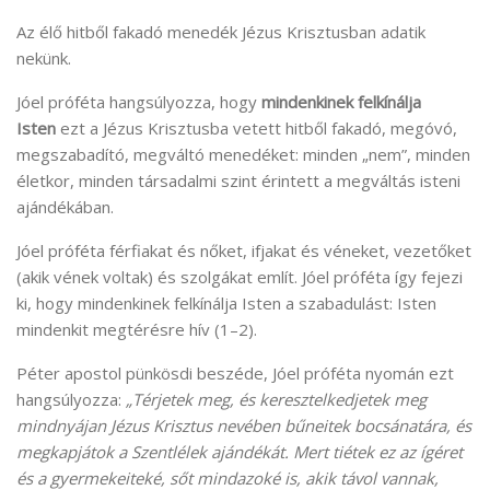
Az élő hitből fakadó menedék Jézus Krisztusban adatik
nekünk.
Jóel próféta hangsúlyozza, hogy
mindenkinek felkínálja
Isten
ezt a Jézus Krisztusba vetett hitből fakadó, megóvó,
megszabadító, megváltó menedéket: minden „nem”, minden
életkor, minden társadalmi szint érintett a megváltás isteni
ajándékában.
Jóel próféta férfiakat és nőket, ifjakat és véneket, vezetőket
(akik vének voltak) és szolgákat említ. Jóel próféta így fejezi
ki, hogy mindenkinek felkínálja Isten a szabadulást: Isten
mindenkit megtérésre hív (1–2).
Péter apostol pünkösdi beszéde, Jóel próféta nyomán ezt
hangsúlyozza:
„Térjetek meg, és keresztelkedjetek meg
mindnyájan Jézus Krisztus nevében bűneitek bocsánatára, és
megkapjátok a Szentlélek ajándékát. Mert tiétek ez az ígéret
és a gyermekeiteké, sőt mindazoké is, akik távol vannak,