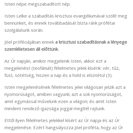
Isten népe megszabadított nép.
Isten Lelke a szabadítás krisztusi evangéliumával szólít meg
bennünket, és ennek továbbadását bízta ránk prófétai
szolgálatunk során.
Jóel próféciájában ennek
a krisztusi szabadításnak a lényege
szemléletesen áll előttünk
.
Az Úr napján, amikor megjelenik Isten, akkor ezt a
megjelenést (teofániát) félelmetes jelek kísérik: vér, tűz,
füst, sötétség, hiszen a nap és a hold is elsötétül (3).
Isten megjelenésének félelmetes jelei világosan jelzik azt a
nyomorúságot, amiben vagyunk; azt a sok nyomorúságot,
amit egymással művelünk ezen a világon; és amit Isten
mindent rendező igazsága joggal megítél rajtunk.
Ettől ilyen félelmetes jelekkel kísért az Úr napja és az Úr
megjelenése. Ezért hangsúlyozza Jóel próféta, hogy az Úr