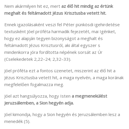
Nem akármilyen hit ez, mert
az élő hit mindig az értünk
meghalt és feltámadott Jézus Krisztusba vetett hit.
Ennek igazolásaként veszi fel Péter pünkösdi igehirdetése
textusként Jóel próféta harmadik fejezetét, mai Igénket,
hogy ez alapján tegyen bizonyságot a meghalt és
feltámadott Jézus Krisztusról, aki által egyszer s
mindenkorra jóra fordította népének sorsát az Úr
(Cselekedetek 2,22–24; 2,32–33).
Jóel próféta ezt a fontos üzenetet, miszerint az élő hit a
Jézus Krisztusba vetett hit, a maga nyelvén, a maga korának
megfelelően fogalmazza meg.
Jóel azt hangsúlyozza, hogy Isten
a megmenekülést
Jeruzsálemben, a Sion hegyén adja.
Jóel kimondja, hogy a Sion hegyén és Jeruzsálemben lesz a
menedék (5).