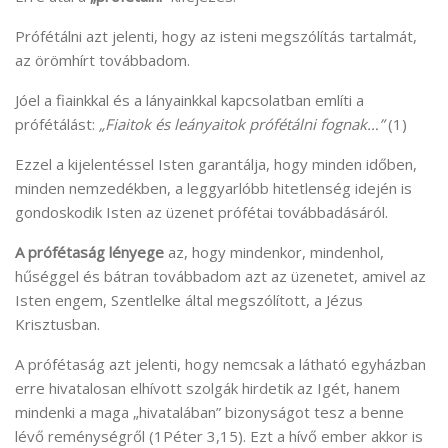
Prófétálni azt jelenti, hogy az isteni megszólítás tartalmát,
az örömhírt továbbadom.
Jóel a fiainkkal és a lányainkkal kapcsolatban említi a
prófétálást:
„Fiaitok és leányaitok prófétálni fognak…”
(1)
Ezzel a kijelentéssel Isten garantálja, hogy minden időben,
minden nemzedékben, a leggyarlóbb hitetlenség idején is
gondoskodik Isten az üzenet prófétai továbbadásáról.
A prófétaság lényege
az, hogy mindenkor, mindenhol,
hűséggel és bátran továbbadom azt az üzenetet, amivel az
Isten engem, Szentlelke által megszólított, a Jézus
Krisztusban.
A prófétaság azt jelenti, hogy nemcsak a látható egyházban
erre hivatalosan elhívott szolgák hirdetik az Igét, hanem
mindenki a maga „hivatalában” bizonyságot tesz a benne
lévő reménységről (1Péter 3,15). Ezt a hívő ember akkor is