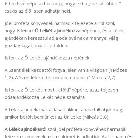
Isten hívő népe azt is tudja, hogy ezt a „sokkal többet”
csakis az élő Isten adhatja neki.
Jóel próféta könyvének harmadik fejezete arról szól,
hogy
Isten az Ő Lelkét ajándékozza
népének, és a Lélek
ajándékain keresztül adja oda övéinek a mennyei világ
gazdagságát, már itt a földön.
Isten, az Ő Lelkét ajándékozza népének.
A Szentlélek kezdettől fogva jelen van a világban (1Mózes
1,2). A Szentlélek éltet minden embert (1Mózes 2,7).
Isten, az Ő Lelkét most „kitölti” népére, azaz teljesen
odaajándékozza Lelkét népe számára.
A Lélek ajándékainak áldásait akkor tapasztalhatjuk meg,
amikor betölt bennünket az Úr Lelke (Mikeás 3,8).
A Lélek ajándékairól
szól Jóel próféta könyvének harmadik
fejezete, amelynek azt az alcímet is adhatjuk: Az Úr napja és