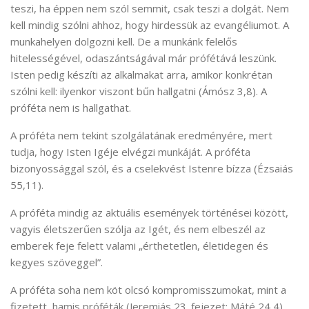
teszi, ha éppen nem szól semmit, csak teszi a dolgát. Nem
kell mindig szólni ahhoz, hogy hirdessük az evangéliumot. A
munkahelyen dolgozni kell. De a munkánk felelős
hitelességével, odaszántságával már prófétává leszünk.
Isten pedig készíti az alkalmakat arra, amikor konkrétan
szólni kell: ilyenkor viszont bűn hallgatni (Ámósz 3,8). A
próféta nem is hallgathat.
A próféta nem tekint szolgálatának eredményére, mert
tudja, hogy Isten Igéje elvégzi munkáját. A próféta
bizonyossággal szól, és a cselekvést Istenre bízza (Ézsaiás
55,11).
A próféta mindig az aktuális események történései között,
vagyis életszerűen szólja az Igét, és nem elbeszél az
emberek feje felett valami „érthetetlen, életidegen és
kegyes szöveggel”.
A próféta soha nem köt olcsó kompromisszumokat, mint a
fizetett, hamis próféták (Jeremiás 23. fejezet; Máté 24,4).