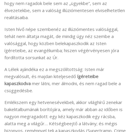
hogy nem ragadok bele sem az „ügyekbe”, sem az
élvezetekbe, sem a valóság illúziómentesen elviselhetetlen
realitásaiba.
Isten hívő népe szembenéz az illúziómentes valósággal,
tehát nem áltatja magát, de mindig úgy néz szembe a
valósággal, hogy közben belekapaszkodik az Isten
ígéreteibe, az evangéliumba; hiszen végérvényesen jóra
fordította sorsunkat az Úr.
A Lélek ajándéka ez a megszólítottság: Isten már
megvalósult, és majdan kiteljesedő
ígéreteibe
kapaszkodva
mer látni, mer álmodni, és nem ragad bele a
csüggedésbe.
Emlékszem egy hetvenesévekbeli, akkor világhírű zenekar
bakelitalbumának borítójára, amely már abban az időben is
nagyon megragadott: egy kéz kapaszkodik egy rácsba,
alatta meg a világűr… Kétségbeejtő a látvány; és mégis
bizonyos, reménnyel teli a kapaszkodás (Supertramp, Crime