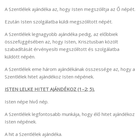
A Szentlélek ajándéka az, hogy Isten megszólítja az Ő népét.
Ezután Isten szolgálatba küldi megszólított népét.
A Szentlélek legnagyobb ajándéka pedig, az előbbiek
összefüggésében az, hogy Isten, Krisztusban közölt
szabadítását érvényesíti megszólított és szolgálatba
küldött népén.
A Szentlélek eme három ajándékának összessége az, hogy a
Szentlélek hitet ajándékoz Isten népének.
ISTEN LELKE HITET AJÁNDÉKOZ (1–2; 5).
Isten népe hívő nép.
A Szentlélek legfontosabb munkája, hogy élő hitet ajándékoz
Isten népének.
A hit a Szentlélek ajándéka.