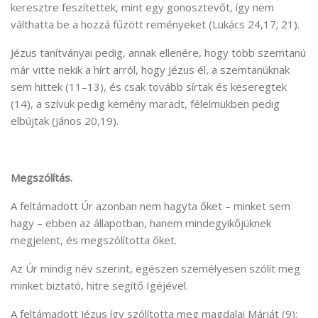
keresztre feszítettek, mint egy gonosztevőt, így nem
válthatta be a hozzá fűzött reményeket (Lukács 24,17; 21).
Jézus tanítványai pedig, annak ellenére, hogy több szemtanú
már vitte nekik a hírt arról, hogy Jézus él, a szemtanúknak
sem hittek (11–13), és csak tovább sírtak és keseregtek
(14), a szívük pedig kemény maradt, félelmükben pedig
elbújtak (János 20,19).
Megszólítás.
A feltámadott Úr azonban nem hagyta őket – minket sem
hagy – ebben az állapotban, hanem mindegyikőjüknek
megjelent, és megszólította őket.
Az Úr mindig név szerint, egészen személyesen szólít meg
minket biztató, hitre segítő Igéjével.
A feltámadott Jézus így szólította meg magdalai Máriát (9):