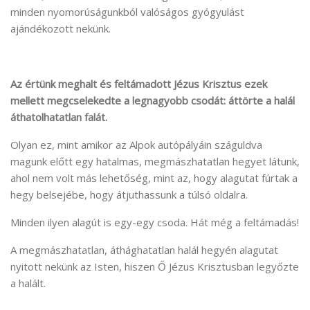
minden nyomorúságunkból valóságos gyógyulást
ajándékozott nekünk.
Az értünk meghalt és feltámadott Jézus Krisztus ezek
mellett megcselekedte a legnagyobb csodát: áttörte a halál
áthatolhatatlan falát.
Olyan ez, mint amikor az Alpok autópályáin száguldva
magunk előtt egy hatalmas, megmászhatatlan hegyet látunk,
ahol nem volt más lehetőség, mint az, hogy alagutat fúrtak a
hegy belsejébe, hogy átjuthassunk a túlsó oldalra.
Minden ilyen alagút is egy-egy csoda. Hát még a feltámadás!
A megmászhatatlan, áthághatatlan halál hegyén alagutat
nyitott nekünk az Isten, hiszen Ő Jézus Krisztusban legyőzte
a halált.