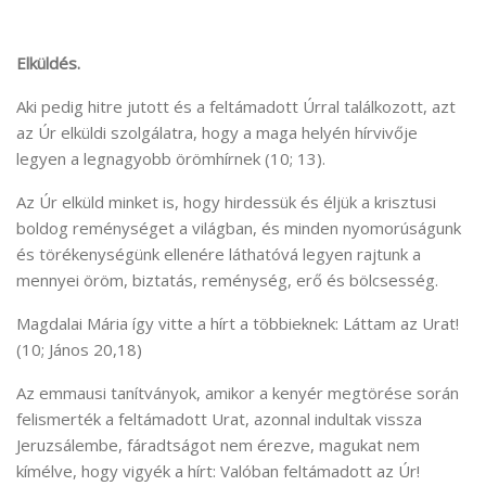
Elküldés.
Aki pedig hitre jutott és a feltámadott Úrral találkozott, azt
az Úr elküldi szolgálatra, hogy a maga helyén hírvivője
legyen a legnagyobb örömhírnek (10; 13).
Az Úr elküld minket is, hogy hirdessük és éljük a krisztusi
boldog reménységet a világban, és minden nyomorúságunk
és törékenységünk ellenére láthatóvá legyen rajtunk a
mennyei öröm, biztatás, reménység, erő és bölcsesség.
Magdalai Mária így vitte a hírt a többieknek: Láttam az Urat!
(10; János 20,18)
Az emmausi tanítványok, amikor a kenyér megtörése során
felismerték a feltámadott Urat, azonnal indultak vissza
Jeruzsálembe, fáradtságot nem érezve, magukat nem
kímélve, hogy vigyék a hírt: Valóban feltámadott az Úr!