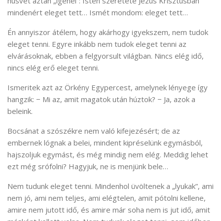
húsvét aztán „igenel”: Isten szeretete Jézus Krisztusban
mindenért eleget tett… Ismét mondom: eleget tett…
Én annyiszor átélem, hogy akárhogy igyekszem, nem tudok
eleget tenni. Egyre inkább nem tudok eleget tenni az
elvárásoknak, ebben a felgyorsult világban. Nincs elég idő,
nincs elég erő eleget tenni.
Ismeritek azt az Örkény Egypercest, amelynek lényege így
hangzik: − Mi az, amit magatok után húztok? − Ja, azok a
beleink.
Bocsánat a szószékre nem való kifejezésért; de az
embernek lógnak a belei, mindent kipréselünk egymásból,
hajszoljuk egymást, és még mindig nem elég. Meddig lehet
ezt még srófolni? Hagyjuk, ne is menjünk bele…
Nem tudunk eleget tenni. Mindenhol üvöltenek a „lyukak”, ami
nem jó, ami nem teljes, ami elégtelen, amit pótolni kellene,
amire nem jutott idő, és amire már soha nem is jut idő, amit