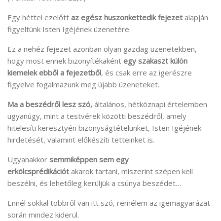
Egy héttel ezelőtt
az egész huszonkettedik fejezet
alapján
figyeltünk Isten Igéjének üzenetére.
Ez a nehéz fejezet azonban olyan gazdag üzenetekben,
hogy most ennek bizonyítékaként
egy szakaszt külön
kiemelek ebből a fejezetből
, és csak erre az igerészre
figyelve fogalmazunk meg újabb üzeneteket.
Ma a beszédről lesz szó,
általános, hétköznapi értelemben
ugyanúgy, mint a testvérek közötti beszédről, amely
hitelesíti keresztyén bizonyságtételünket, Isten Igéjének
hirdetését, valamint előkészíti tetteinket is.
Ugyanakkor
semmiképpen sem egy
erkölcsprédikációt
akarok tartani, miszerint szépen kell
beszélni, és lehetőleg kerüljük a csúnya beszédet…
Ennél sokkal többről van itt szó, remélem az igemagyarázat
során mindez kiderül.