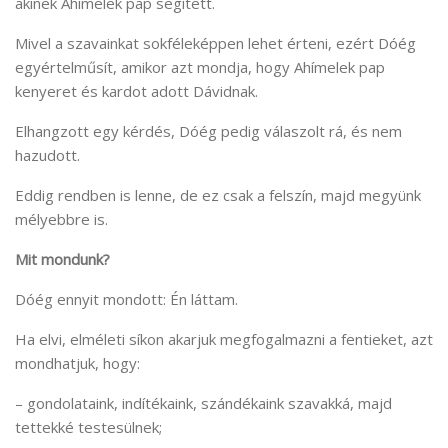
akinek Ahímelek pap segített.
Mivel a szavainkat sokféleképpen lehet érteni, ezért Dóég
egyértelműsít, amikor azt mondja, hogy Ahímelek pap
kenyeret és kardot adott Dávidnak.
Elhangzott egy kérdés, Dóég pedig válaszolt rá, és nem
hazudott.
Eddig rendben is lenne, de ez csak a felszín, majd megyünk
mélyebbre is.
Mit mondunk?
Dóég ennyit mondott: Én láttam.
Ha elvi, elméleti síkon akarjuk megfogalmazni a fentieket, azt
mondhatjuk, hogy:
– gondolataink, indítékaink, szándékaink szavakká, majd
tettekké testesülnek;