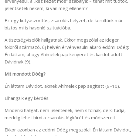
érvényesül, a „kéz kezet mos” szabálya; – tehát mit tudtok,
jelentsetek nekem, ki van még ellenem?
Ez egy kutyaszorítós, zsarolós helyzet, de kerültünk már
biztos mi is hasonló szituációba.
A tisztségviselők hallgatnak. Ekkor megszólal az idegen
földről származó, új helyén érvényesülni akaró edómi Dóég:
Én láttam, ahogy Ahímelek pap kenyeret és kardot adott
Dávidnak (9).
Mit mondott Dóég?
Én láttam Dávidot, akinek Ahímelek pap segített (9–10).
Elhangzik egy kérdés.
Mindenki hallgat, nem jelentenek, nem szólnak, de ki tudja,
meddig lehet bírni a zsarolás légkörét és módszereit…
Ekkor azonban az edómi Dóég megszólal: Én láttam Dávidot,