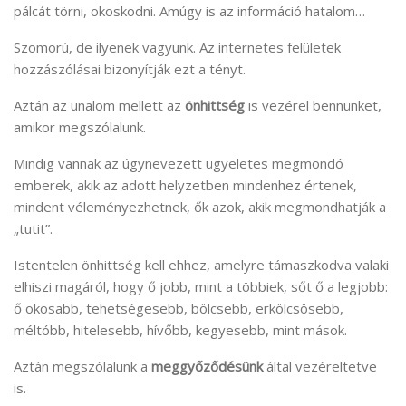
pálcát törni, okoskodni. Amúgy is az információ hatalom…
Szomorú, de ilyenek vagyunk. Az internetes felületek
hozzászólásai bizonyítják ezt a tényt.
Aztán az unalom mellett az
önhittség
is vezérel bennünket,
amikor megszólalunk.
Mindig vannak az úgynevezett ügyeletes megmondó
emberek, akik az adott helyzetben mindenhez értenek,
mindent véleményezhetnek, ők azok, akik megmondhatják a
„tutit”.
Istentelen önhittség kell ehhez, amelyre támaszkodva valaki
elhiszi magáról, hogy ő jobb, mint a többiek, sőt ő a legjobb:
ő okosabb, tehetségesebb, bölcsebb, erkölcsösebb,
méltóbb, hitelesebb, hívőbb, kegyesebb, mint mások.
Aztán megszólalunk a
meggyőződésünk
által vezéreltetve
is.