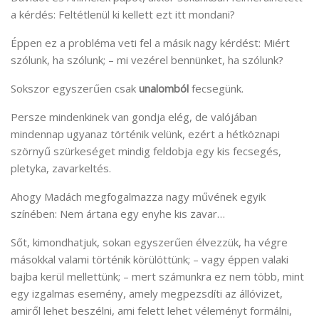
a kérdés: Feltétlenül ki kellett ezt itt mondani?
Éppen ez a probléma veti fel a másik nagy kérdést: Miért
szólunk, ha szólunk; – mi vezérel bennünket, ha szólunk?
Sokszor egyszerűen csak
unalomból
fecsegünk.
Persze mindenkinek van gondja elég, de valójában
mindennap ugyanaz történik velünk, ezért a hétköznapi
szörnyű szürkeséget mindig feldobja egy kis fecsegés,
pletyka, zavarkeltés.
Ahogy Madách megfogalmazza nagy művének egyik
színében: Nem ártana egy enyhe kis zavar…
Sőt, kimondhatjuk, sokan egyszerűen élvezzük, ha végre
másokkal valami történik körülöttünk; – vagy éppen valaki
bajba kerül mellettünk; – mert számunkra ez nem több, mint
egy izgalmas esemény, amely megpezsdíti az állóvizet,
amiről lehet beszélni, ami felett lehet véleményt formálni,