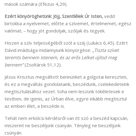
mások számára (Efezus 4,29).
Ezért könyöröghetünk: Jöjj, Szentlélek Úr Isten,
vedd
birtokba a nyelvemet, előtte a szívemet, értelmemet, egész
valómat; – hogy jót gondoljak, szóljak és tegyek.
Hiszen a szív teljességéből szól a száj (Lukács 6,45). Ezért
Dávid imádsága midannyiunk könyörgése:
„Tiszta szívet
teremts bennem Istenem, és az erős Lelket újítsd meg
bennem”
(Zsoltárok 51,12).
Jézus Krisztus megváltott bennünket a golgotai kereszten,
és ez a megváltás gondolataink, beszédünk, cselekedeteink
megtisztulásához vezet. Soha nem leszünk tökéletesek e
testben, de igenis, az Úrban élve, egyre inkább megtisztul
az emberi élet, a beszéde is.
Tehát nem erkölcsi kérdésről van itt szó a beszéd kapcsán,
miszerint ne beszéljünk csúnyán. Tényleg ne beszéljünk
csúnyán.