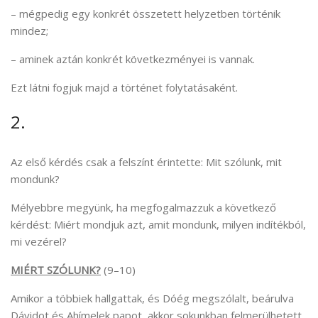
– mégpedig egy konkrét összetett helyzetben történik
mindez;
– aminek aztán konkrét következményei is vannak.
Ezt látni fogjuk majd a történet folytatásaként.
2.
Az első kérdés csak a felszínt érintette: Mit szólunk, mit
mondunk?
Mélyebbre megyünk, ha megfogalmazzuk a következő
kérdést: Miért mondjuk azt, amit mondunk, milyen indítékból,
mi vezérel?
MIÉRT SZÓLUNK?
(9–10)
Amikor a többiek hallgattak, és Dóég megszólalt, beárulva
Dávidot és Ahímelek papot, akkor sokunkban felmerülhetett