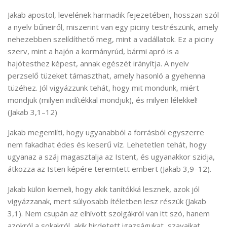
Jakab apostol, levelének harmadik fejezetében, hosszan szól
a nyelv bűneiről, miszerint van egy piciny testrészünk, amely
nehezebben szelídíthető meg, mint a vadállatok. Ez a piciny
szerv, mint a hajón a kormányrúd, bármi apró is a
hajótesthez képest, annak egészét irányítja. A nyelv
perzselő tüzeket támaszthat, amely hasonló a gyehenna
tüzéhez. Jól vigyázzunk tehát, hogy mit mondunk, miért
mondjuk (milyen indítékkal mondjuk), és milyen lélekkel!
(Jakab 3,1–12)
Jakab megemlíti, hogy ugyanabból a forrásból egyszerre
nem fakadhat édes és keserű víz. Lehetetlen tehát, hogy
ugyanaz a száj magasztalja az Istent, és ugyanakkor szidja,
átkozza az Isten képére teremtett embert (Jakab 3,9–12).
Jakab külön kiemeli, hogy akik tanítókká lesznek, azok jól
vigyázzanak, mert súlyosabb ítéletben lesz részük (Jakab
3,1). Nem csupán az elhívott szolgákról van itt szó, hanem
azokról a sokakról, akik hirdetett igazságukat, szavaikat