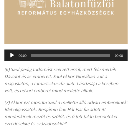
Audió
00:00
00:00
lejátszó
(6) Saul pedig tudomást szerzett erről, mert felismerték
Dávidot és az embereit. Saul ekkor Gibeában volt a
magaslaton, a tamariszkuszfa alatt. Lándzsája a kezében
volt, és udvari emberei mind mellette álltak.
(7) Akkor ezt mondta Saul a mellette álló udvari embereknek:
Idehallgassatok, Benjámin fiai! Hát Isai fia adott itt
mindenkinek mezőt és szőlőt, és ő tett talán benneteket
ezredesekké és századosokká?