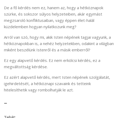
De a fő kérdés nem ez, hanem az, hogy a hétköznapok
szürke, és sokszor súlyos helyzeteiben, akár egymást
megzsaroló konfliktusaiban, vagy éppen élet-halál
küzdelemben hogyan nyilatkozunk meg?
Arról van szó, hogy mi, akik Isten népének tagjai vagyunk, a
hétköznapokban is, a nehéz helyzetekben, odakint a világban
miként beszélünk Istenről és a másik emberről?
Ez egy alapvető kérdés. Ez nem erkölcsi kérdés, ez a
megváltottság kérdése.
Ez azért alapvető kérdés, mert Isten népének szolgálatát,
igehirdetését, a hétköznapi szavaink és tetteink
hitelesíthetik vagy rombolhatják le azt.
–
Tehát: