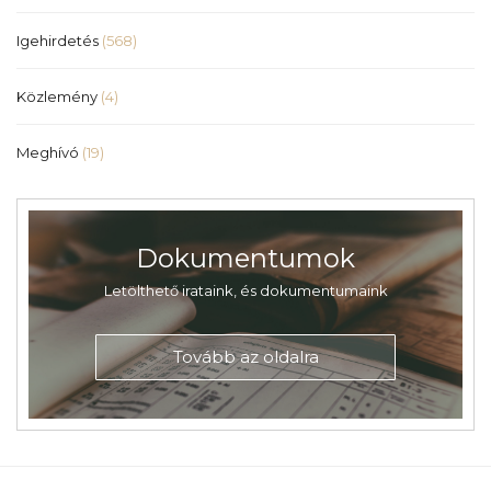
Igehirdetés
(568)
Közlemény
(4)
Meghívó
(19)
Dokumentumok
Letölthető irataink, és dokumentumaink
Tovább az oldalra