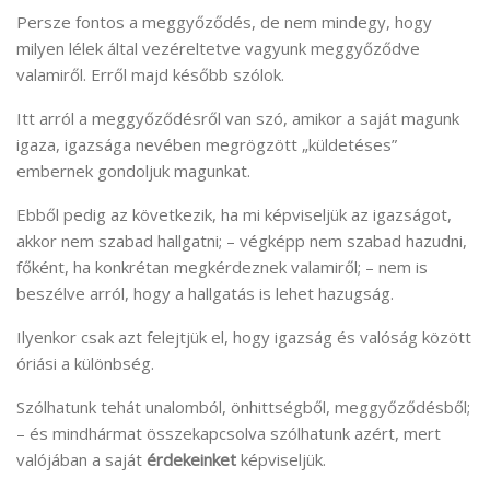
Persze fontos a meggyőződés, de nem mindegy, hogy
milyen lélek által vezéreltetve vagyunk meggyőződve
valamiről. Erről majd később szólok.
Itt arról a meggyőződésről van szó, amikor a saját magunk
igaza, igazsága nevében megrögzött „küldetéses”
embernek gondoljuk magunkat.
Ebből pedig az következik, ha mi képviseljük az igazságot,
akkor nem szabad hallgatni; – végképp nem szabad hazudni,
főként, ha konkrétan megkérdeznek valamiről; – nem is
beszélve arról, hogy a hallgatás is lehet hazugság.
Ilyenkor csak azt felejtjük el, hogy igazság és valóság között
óriási a különbség.
Szólhatunk tehát unalomból, önhittségből, meggyőződésből;
– és mindhármat összekapcsolva szólhatunk azért, mert
valójában a saját
érdekeinket
képviseljük.