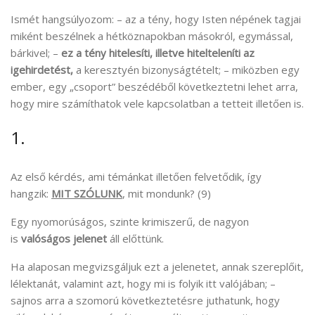
Ismét hangsúlyozom: – az a tény, hogy Isten népének tagjai
miként beszélnek a hétköznapokban másokról, egymással,
bárkivel; –
ez a tény hitelesíti, illetve hitelteleníti az
igehirdetést,
a keresztyén bizonyságtételt; – miközben egy
ember, egy „csoport” beszédéből következtetni lehet arra,
hogy mire számíthatok vele kapcsolatban a tetteit illetően is.
1.
Az első kérdés, ami témánkat illetően felvetődik, így
hangzik:
MIT SZÓLUNK
, mit mondunk? (9)
Egy nyomorúságos, szinte krimiszerű, de nagyon
is
valóságos jelenet
áll előttünk.
Ha alaposan megvizsgáljuk ezt a jelenetet, annak szereplőit,
lélektanát, valamint azt, hogy mi is folyik itt valójában; –
sajnos arra a szomorú következtetésre juthatunk, hogy