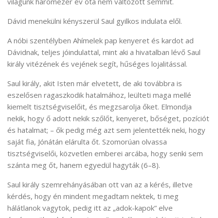
világunk háromezer év óta nem változott semmit.
Dávid menekülni kényszerül Saul gyilkos indulata elől.
A nóbi szentélyben Ahímelek pap kenyeret és kardot ad
Dávidnak, teljes jóindulattal, mint aki a hivatalban lévő Saul
király vitézének és vejének segít, hűséges lojalitással.
Saul király, akit Isten már elvetett, de aki továbbra is
eszelősen ragaszkodik hatalmához, leülteti maga mellé
kiemelt tisztségviselőit, és megzsarolja őket. Elmondja
nekik, hogy ő adott nekik szőlőt, kenyeret, bőséget, pozíciót
és hatalmat; – ők pedig még azt sem jelentették neki, hogy
saját fia, Jónátán elárulta őt. Szomorúan olvassa
tisztségviselői, közvetlen emberei arcába, hogy senki sem
szánta meg őt, hanem egyedül hagyták (6–8).
Saul király szemrehányásában ott van az a kérés, illetve
kérdés, hogy én mindent megadtam nektek, ti meg
hálátlanok vagytok, pedig itt az „adok-kapok” elve