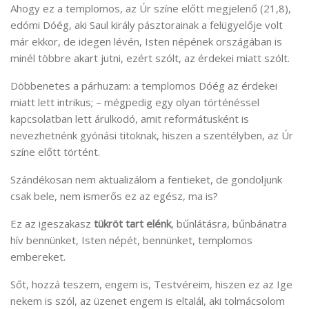
Ahogy ez a templomos, az Úr színe előtt megjelenő (21,8),
edómi Dóég, aki Saul király pásztorainak a felügyelője volt
már ekkor, de idegen lévén, Isten népének országában is
minél többre akart jutni, ezért szólt, az érdekei miatt szólt.
Döbbenetes a párhuzam: a templomos Dóég az érdekei
miatt lett intrikus; – mégpedig egy olyan történéssel
kapcsolatban lett árulkodó, amit reformátusként is
nevezhetnénk gyónási titoknak, hiszen a szentélyben, az Úr
színe előtt történt.
Szándékosan nem aktualizálom a fentieket, de gondoljunk
csak bele, nem ismerős ez az egész, ma is?
Ez az igeszakasz
tükröt tart elénk
, bűnlátásra, bűnbánatra
hív bennünket, Isten népét, bennünket, templomos
embereket.
Sőt, hozzá teszem, engem is, Testvéreim, hiszen ez az Ige
nekem is szól, az üzenet engem is eltalál, aki tolmácsolom