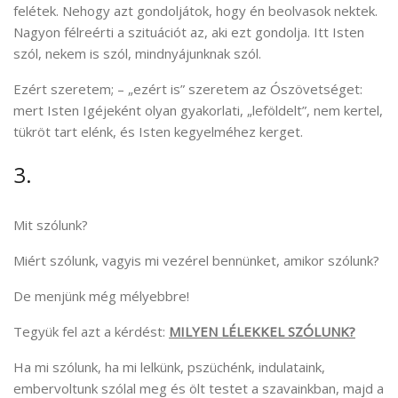
felétek. Nehogy azt gondoljátok, hogy én beolvasok nektek.
Nagyon félreérti a szituációt az, aki ezt gondolja. Itt Isten
szól, nekem is szól, mindnyájunknak szól.
Ezért szeretem; – „ezért is” szeretem az Ószövetséget:
mert Isten Igéjeként olyan gyakorlati, „leföldelt”, nem kertel,
tükröt tart elénk, és Isten kegyelméhez kerget.
3.
Mit szólunk?
Miért szólunk, vagyis mi vezérel bennünket, amikor szólunk?
De menjünk még mélyebbre!
Tegyük fel azt a kérdést:
MILYEN LÉLEKKEL SZÓLUNK?
Ha mi szólunk, ha mi lelkünk, pszüchénk, indulataink,
embervoltunk szólal meg és ölt testet a szavainkban, majd a