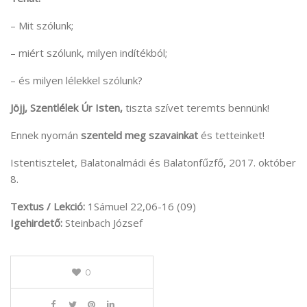
– Mit szólunk;
– miért szólunk, milyen indítékból;
– és milyen lélekkel szólunk?
Jöjj, Szentlélek Úr Isten,
tiszta szívet teremts bennünk!
Ennek nyomán
szenteld meg szavainkat
és tetteinket!
Istentisztelet, Balatonalmádi és Balatonfűzfő, 2017. október
8.
Textus / Lekció:
1Sámuel 22,06-16 (09)
Igehirdető:
Steinbach József
0