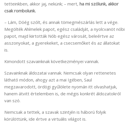
tetteinkben, akkor jaj, nekünk; – mert,
ha mi szólunk, akkor
csak rombolunk.
– Lám, Dóég szólt, és annak tömegmészárlás lett a vége.
Megölték Ahímelek papot, egész családját, a nyolcvanöt nóbi
papot, majd kiirtották Nób egész városát, beleértve az
asszonyokat, a gyerekeket, a csecsemőket és az állatokat
is.
Kimondott szavainknak következményei vannak.
Szavainknak áldozatai vannak. Nemcsak olyan rettenetes
látható módon, ahogy azt a mai Igében, Saul
megzavarodott, ördögi gyűlölete nyomán itt olvashatjuk,
hanem átvitt értelemben is, de mégis konkrét áldozatokról
van szó.
Nemcsak a tettek, a szavak szintjén is háború folyik
körülöttünk, ide értve a virtuális világot is.