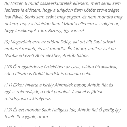
(8) Hiszen ti mind összeesküdtetek ellenem, mert senki sem
leplezte le előttem, hogy a tulajdon fiam kötött szövetséget
Isai fiával. Senki sem szánt meg engem, és nem mondta meg
nekem, hogy a tulajdon fiam lázította ellenem a szolgámat,
hogy leselkedjék rám. Bizony, így van ez!
(9) Megszólalt erre az edómi Dóég, aki ott állt Saul udvari
emberei mellett, és azt mondta: Én láttam, amikor Isai fia
Nóbba érkezett Ahímelekhez, Ahítúb fiához.
(10) Ő megkérdezte érdekében az Urat, ellátta útravalóval,
sőt a filiszteus Góliát kardját is odaadta neki.
(11) Ekkor hívatta a király Ahímelek papot, Ahítúb fiát és
egész rokonságát, a nóbi papokat. Azok el is jöttek
mindnyájan a királyhoz.
(12) És ezt mondta Saul: Hallgass ide, Ahítúb fia! Ő pedig így
felelt: Itt vagyok, uram.