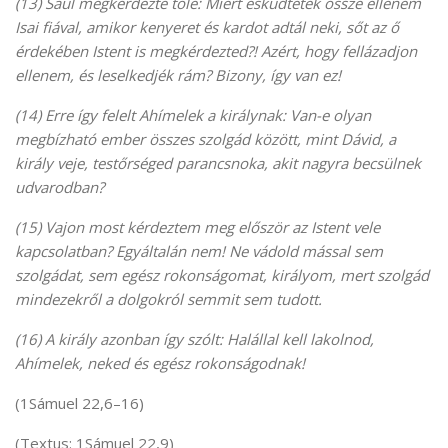
(13) Saul megkérdezte tőle: Miért esküdtetek össze ellenem
Isai fiával, amikor kenyeret és kardot adtál neki, sőt az ő
érdekében Istent is megkérdezted?! Azért, hogy fellázadjon
ellenem, és leselkedjék rám? Bizony, így van ez!
(14) Erre így felelt Ahímelek a királynak: Van-e olyan
megbízható ember összes szolgád között, mint Dávid, a
király veje, testőrséged parancsnoka, akit nagyra becsülnek
udvarodban?
(15) Vajon most kérdeztem meg először az Istent vele
kapcsolatban? Egyáltalán nem! Ne vádold mással sem
szolgádat, sem egész rokonságomat, királyom, mert szolgád
mindezekről a dolgokról semmit sem tudott.
(16) A király azonban így szólt: Halállal kell lakolnod,
Ahímelek, neked és egész rokonságodnak!
(1Sámuel 22,6–16)
(Textus: 1Sámuel 22,9)