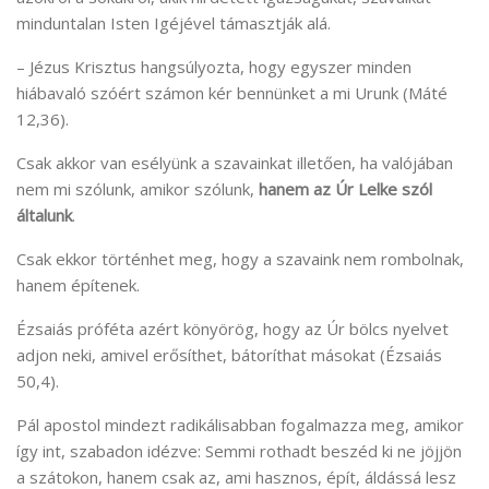
minduntalan Isten Igéjével támasztják alá.
– Jézus Krisztus hangsúlyozta, hogy egyszer minden
hiábavaló szóért számon kér bennünket a mi Urunk (Máté
12,36).
Csak akkor van esélyünk a szavainkat illetően, ha valójában
nem mi szólunk, amikor szólunk,
hanem az Úr Lelke szól
általunk
.
Csak ekkor történhet meg, hogy a szavaink nem rombolnak,
hanem építenek.
Ézsaiás próféta azért könyörög, hogy az Úr bölcs nyelvet
adjon neki, amivel erősíthet, bátoríthat másokat (Ézsaiás
50,4).
Pál apostol mindezt radikálisabban fogalmazza meg, amikor
így int, szabadon idézve: Semmi rothadt beszéd ki ne jöjjön
a szátokon, hanem csak az, ami hasznos, épít, áldássá lesz